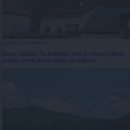
Lokalno
|
0 komentarjev
Pozor, vozniki: Na Dolenjski cesti ta vikend prihaja
zapora zaradi sečnje dreves na Golovcu