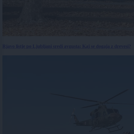
Rjavo listje po Ljubljani sredi avgusta: Kaj se dogaja z drevesi?