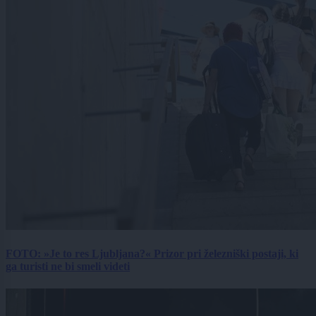
FOTO: »Je to res Ljubljana?« Prizor pri železniški postaji, ki
ga turisti ne bi smeli videti