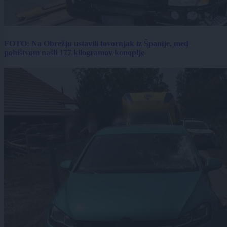
FOTO: Na Obrežju ustavili tovornjak iz Španije, med
pohištvom našli 177 kilogramov konoplje