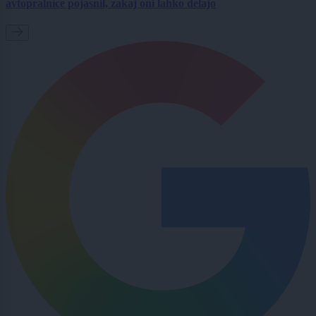
avtopralnice pojasnil, zakaj oni lahko delajo