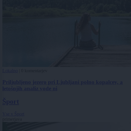
Lokalno
|
0 komentarjev
Priljubljeno jezero pri Ljubljani polno kopalcev, a
letošnjih analiz vode ni
Šport
Vse v Šport
primerjava