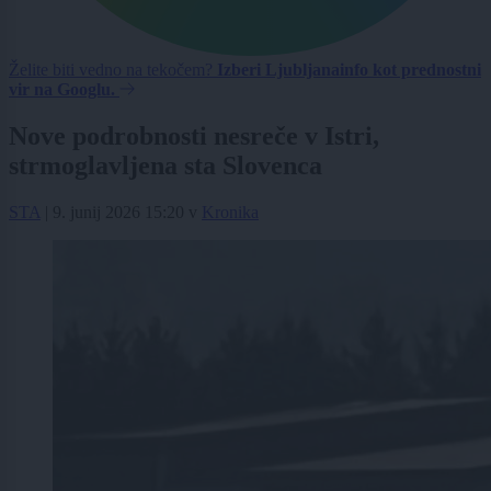
Želite biti vedno na tekočem?
Izberi Ljubljanainfo kot prednostni
vir na Googlu.
Nove podrobnosti nesreče v Istri,
strmoglavljena sta Slovenca
STA
|
9. junij 2026 15:20
v
Kronika