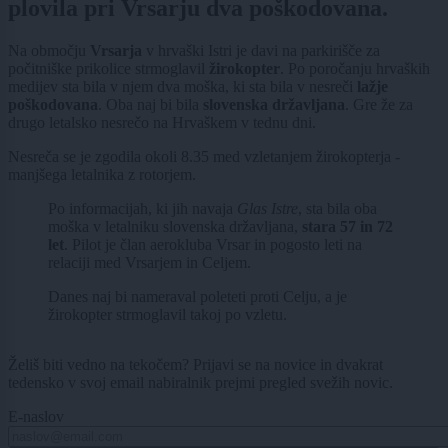
plovila pri Vrsarju dva poškodovana.
Na območju
Vrsarja
v hrvaški Istri je davi na parkirišče za
počitniške prikolice strmoglavil
žirokopter
. Po poročanju hrvaških
medijev sta bila v njem dva moška, ki sta bila v nesreči
lažje
poškodovana
. Oba naj bi bila
slovenska državljana
. Gre že za
drugo letalsko nesrečo na Hrvaškem v tednu dni.
Nesreča se je zgodila okoli 8.35 med vzletanjem žirokopterja -
manjšega letalnika z rotorjem.
Po informacijah, ki jih navaja
Glas Istre
, sta bila oba
moška v letalniku slovenska državljana,
stara 57 in 72
let
. Pilot je član aerokluba Vrsar in pogosto leti na
relaciji med Vrsarjem in Celjem.
Danes naj bi nameraval poleteti proti Celju, a je
žirokopter strmoglavil takoj po vzletu.
Želiš biti vedno na tekočem? Prijavi se na novice in dvakrat
tedensko v svoj email nabiralnik prejmi pregled svežih novic.
E-naslov