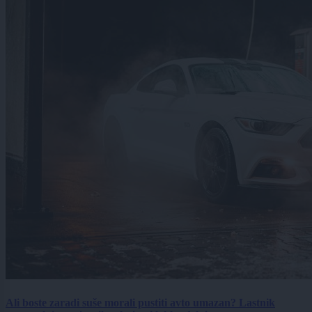
Ali boste zaradi suše morali pustiti avto umazan? Lastnik