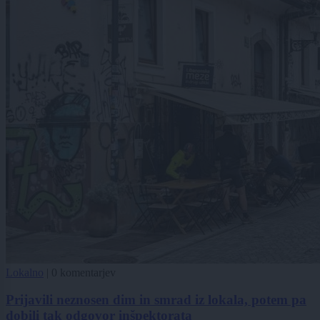
Lokalno
|
0 komentarjev
Prijavili neznosen dim in smrad iz lokala, potem pa
dobili tak odgovor inšpektorata