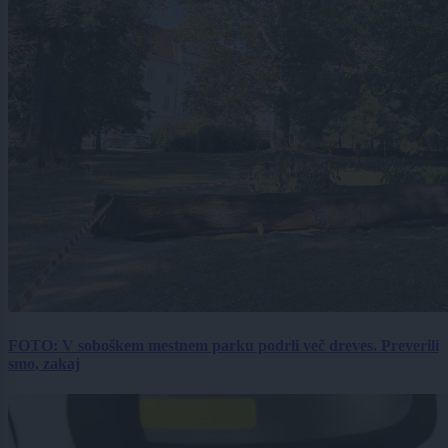
FOTO: V soboškem mestnem parku podrli več dreves. Preverili
smo, zakaj