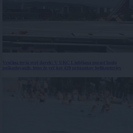
Vročina terja svoj davek: V UKC Ljubljana porast hudo
poškodovanih, letos že več kot 420 pristankov helikopterjev