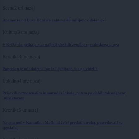
Scena
2 uri nazaj
Anamaria od Luke Dončića zahteva 40 milijonov dolarjev?
Kultura
3 ure nazaj
V Križanke prihaja ena najbolj slovitih zgodb argentinskega tanga
Kronika
3 ure nazaj
Pogrešan je mladoletni Jon iz Ljubljane. Ste ga videli?
Lokalno
4 ure nazaj
Prijavili neznosen dim in smrad iz lokala, potem pa dobili tak odgovor
inšpektorata
Kronika
5 ur nazaj
Napeta noč v Kamniku: Moški ni želel predati otroka, posredovali so
specialci