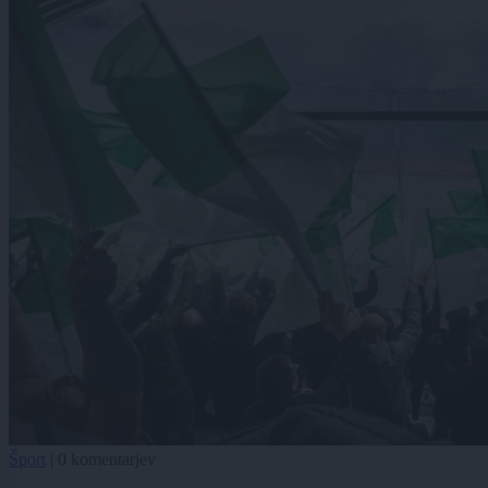
Šport
|
0 komentarjev