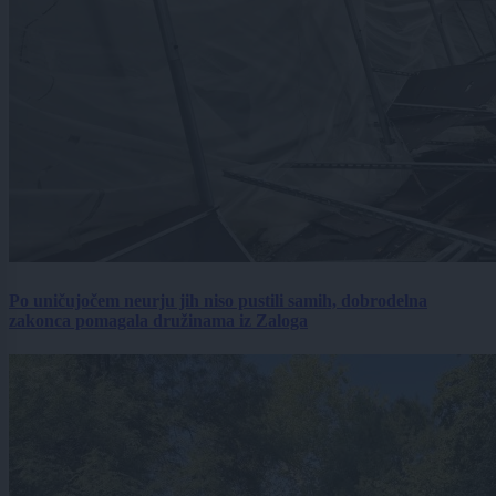
Po uničujočem neurju jih niso pustili samih, dobrodelna
zakonca pomagala družinama iz Zaloga