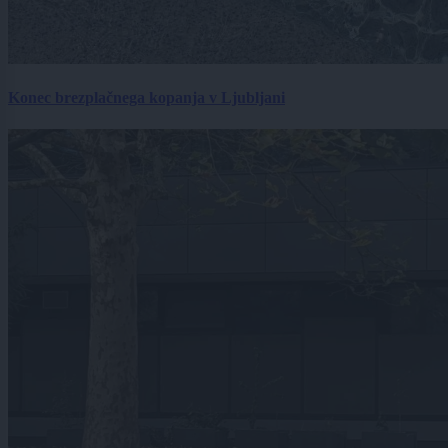
Konec brezplačnega kopanja v Ljubljani