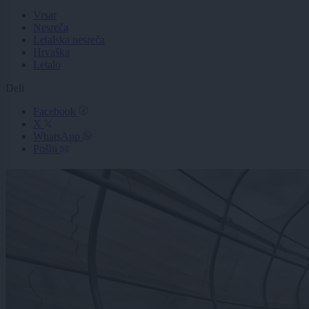
Vrsar
Nesreča
Letalska nesreča
Hrvaška
Letalo
Deli
Facebook
X
WhatsApp
Pošlji