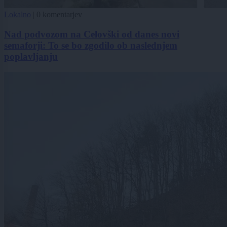
Lokalno
|
0 komentarjev
Nad podvozom na Celovški od danes novi
semaforji: To se bo zgodilo ob naslednjem
poplavljanju