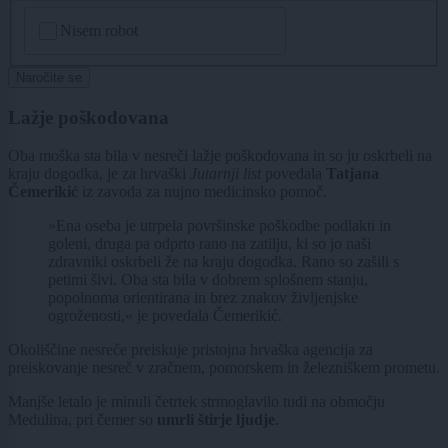
CAPTCHA
Nisem robot
Naročite se
Lažje poškodovana
Oba moška sta bila v nesreči lažje poškodovana in so ju oskrbeli na
kraju dogodka, je za hrvaški
Jutarnji list
povedala
Tatjana
Čemerikić
iz zavoda za nujno medicinsko pomoč.
»Ena oseba je utrpela površinske poškodbe podlakti in
goleni, druga pa odprto rano na zatilju, ki so jo naši
zdravniki oskrbeli že na kraju dogodka. Rano so zašili s
petimi šivi. Oba sta bila v dobrem splošnem stanju,
popolnoma orientirana in brez znakov življenjske
ogroženosti,« je povedala Čemerikić.
Okoliščine nesreče preiskuje pristojna hrvaška agencija za
preiskovanje nesreč v zračnem, pomorskem in železniškem prometu.
Manjše letalo je minuli četrtek strmoglavilo tudi na območju
Medulina, pri čemer so
umrli štirje ljudje
.