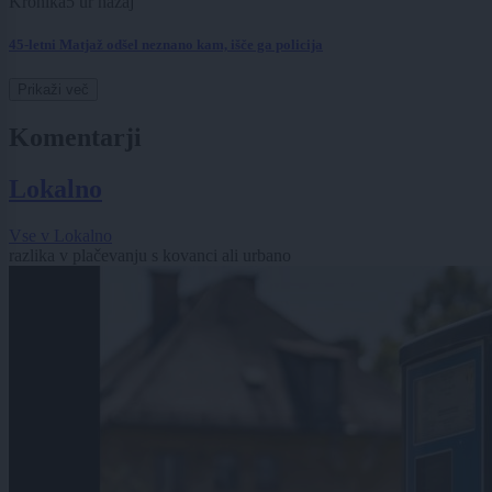
Kronika
5 ur nazaj
45-letni Matjaž odšel neznano kam, išče ga policija
Prikaži več
Komentarji
Lokalno
Vse v Lokalno
razlika v plačevanju s kovanci ali urbano