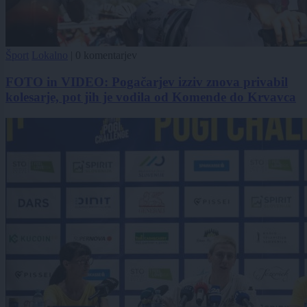
Šport
Lokalno
|
0 komentarjev
FOTO in VIDEO: Pogačarjev izziv znova privabil
kolesarje, pot jih je vodila od Komende do Krvavca