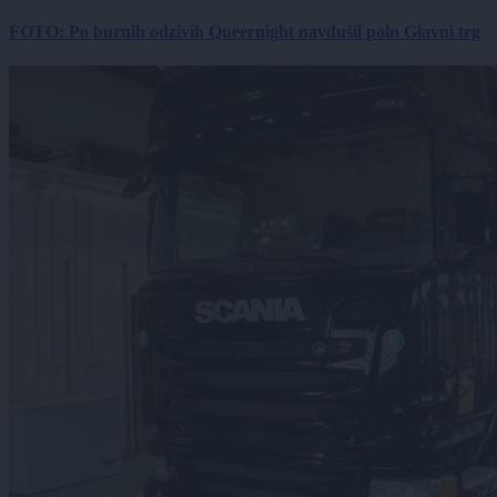
FOTO: Po burnih odzivih Queernight navdušil poln Glavni trg