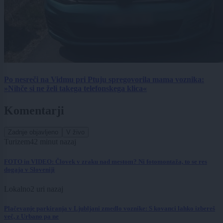
Po nesreči na Vidmu pri Ptuju spregovorila mama voznika:
»Nihče si ne želi takega telefonskega klica«
Komentarji
Zadnje objavljeno
V živo
Turizem
42 minut nazaj
FOTO in VIDEO: Človek v zraku nad mestom? Ni fotomontaža, to se res
dogaja v Sloveniji
Lokalno
2 uri nazaj
Plačevanje parkiranja v Ljubljani zmedlo voznike: S kovanci lahko izbereš
več, z Urbano pa ne