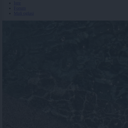
Igre
Forum
Mali oglasi