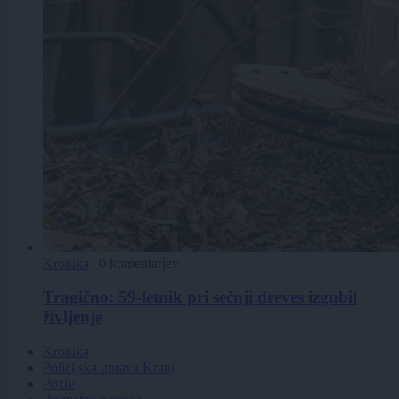
Kronika
|
0 komentarjev
Tragično: 59-letnik pri sečnji dreves izgubil
življenje
Kronika
Policijska uprava Kranj
Poziv