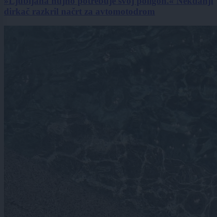
»Ljubljana nujno potrebuje svoj poligon.« Nekdanji
dirkač razkril načrt za avtomotodrom