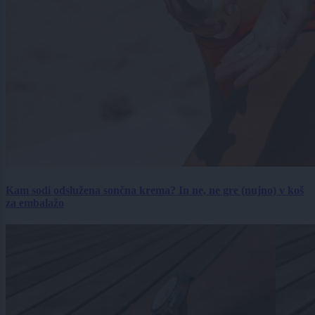
Kam sodi odslužena sončna krema? In ne, ne gre (nujno) v koš
za embalažo