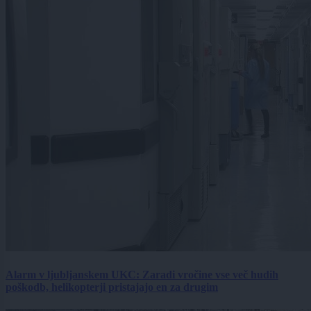
Alarm v ljubljanskem UKC: Zaradi vročine vse več hudih
poškodb, helikopterji pristajajo en za drugim