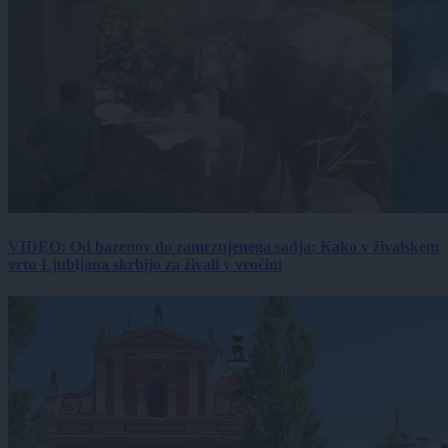
VIDEO: Od bazenov do zamrznjenega sadja: Kako v živalskem
vrtu Ljubljana skrbijo za živali v vročini