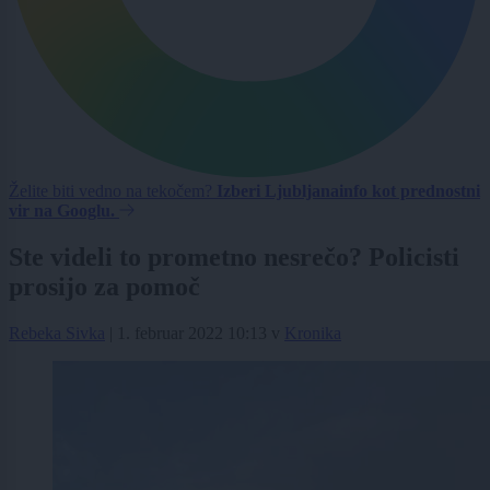
Želite biti vedno na tekočem?
Izberi Ljubljanainfo kot prednostni
vir na Googlu.
Ste videli to prometno nesrečo? Policisti
prosijo za pomoč
Rebeka Sivka
|
1. februar 2022 10:13
v
Kronika