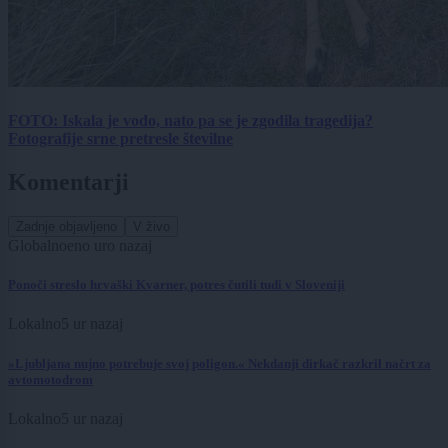
FOTO: Iskala je vodo, nato pa se je zgodila tragedija?
Fotografije srne pretresle številne
Komentarji
Zadnje objavljeno
V živo
Globalno
eno uro nazaj
Ponoči streslo hrvaški Kvarner, potres čutili tudi v Sloveniji
Lokalno
5 ur nazaj
»Ljubljana nujno potrebuje svoj poligon.« Nekdanji dirkač razkril načrt za
avtomotodrom
Lokalno
5 ur nazaj