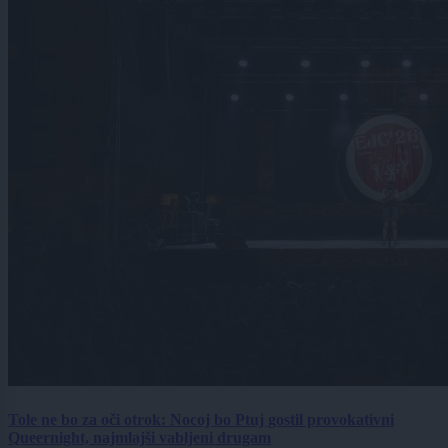
Tole ne bo za oči otrok: Nocoj bo Ptuj gostil provokativni
Queernight, najmlajši vabljeni drugam