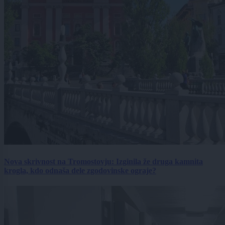
Nova skrivnost na Tromostovju: Izginila že druga kamnita
krogla, kdo odnaša dele zgodovinske ograje?