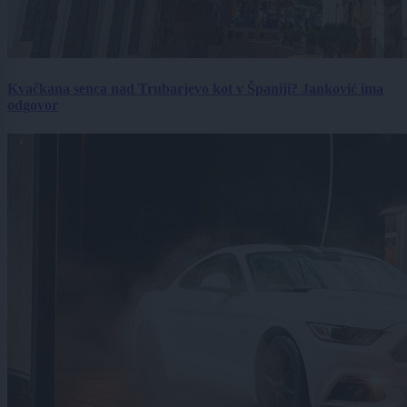
Kvačkana senca nad Trubarjevo kot v Španiji? Janković ima
odgovor