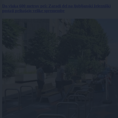
Do vlaka 600 metrov peš: Zaradi del na ljubljanski železniški
postaji prihajajo velike spremembe