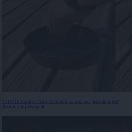
VIDEO: Lahko v Murski Soboti na vročini spečemo jajce?
Rezultat je presenetil ...