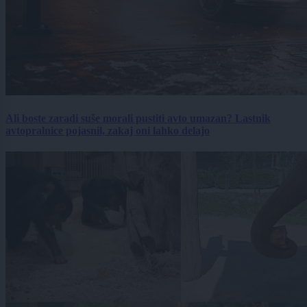
Ali boste zaradi suše morali pustiti avto umazan? Lastnik
avtopralnice pojasnil, zakaj oni lahko delajo