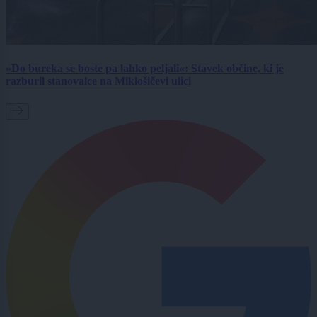
»Do bureka se boste pa lahko peljali«: Stavek občine, ki je
razburil stanovalce na Miklošičevi ulici