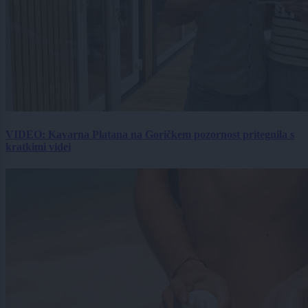
VIDEO: Kavarna Platana na Goričkem pozornost pritegnila s
kratkimi videi