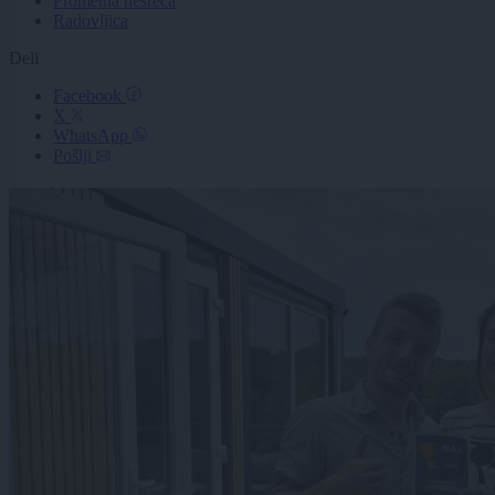
Prometna nesreča
Radovljica
Deli
Facebook
X
WhatsApp
Pošlji