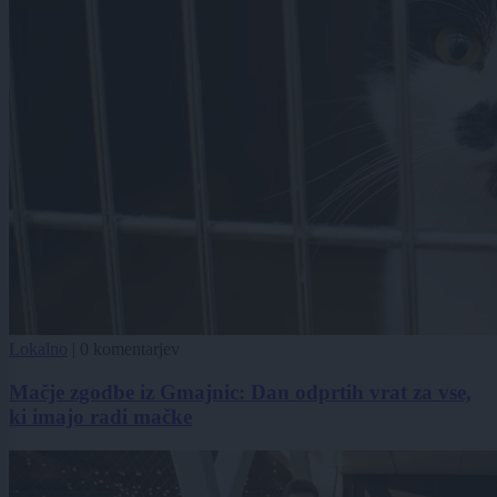
Lokalno
|
0 komentarjev
Mačje zgodbe iz Gmajnic: Dan odprtih vrat za vse,
ki imajo radi mačke