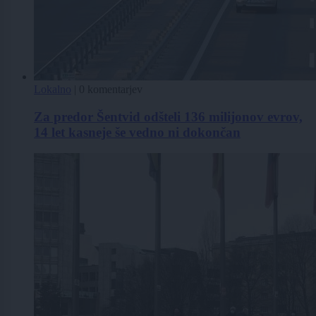
Lokalno
|
0 komentarjev
Za predor Šentvid odšteli 136 milijonov evrov,
14 let kasneje še vedno ni dokončan