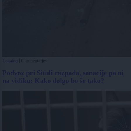
Lokalno
|
0 komentarjev
Podvoz pri Situli razpada, sanacije pa ni
na vidiku: Kako dolgo bo še tako?