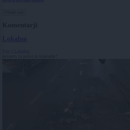
štirih avtocestnih odsekih
Prikaži več
Komentarji
Lokalno
Vse v Lokalno
nevaren za pešce in kolesarje?