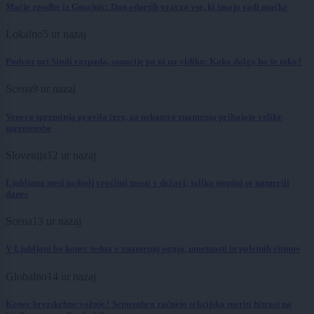
Mačje zgodbe iz Gmajnic: Dan odprtih vrat za vse, ki imajo radi mačke
Lokalno
5 ur nazaj
Podvoz pri Situli razpada, sanacije pa ni na vidiku: Kako dolgo bo še tako?
Scena
9 ur nazaj
Venera spreminja pravila igre, za nekatera znamenja prihajajo velike
spremembe
Slovenija
12 ur nazaj
Ljubljana med najbolj vročimi mesti v državi: toliko stopinj so namerili
danes
Scena
13 ur nazaj
V Ljubljani bo konec tedna v znamenju ognja, umetnosti in poletnih ritmov
Globalno
14 ur nazaj
Konec brezskrbne vožnje? Septembra začnejo sekcijsko meriti hitrost na