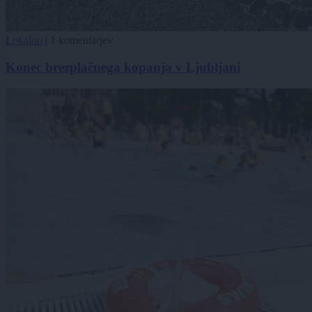
Lokalno
|
1 komentarjev
Konec brezplačnega kopanja v Ljubljani