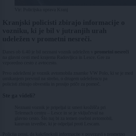
Vir: Policijska uprava Kranj
Kranjski policisti zbirajo informacije o
vozniku, ki je bil v jutranjih urah
udeležen v prometni nesreči.
Danes ob 6.40 je bil neznani voznik udeležen v
prometni nesreči
na glavni cesti med krajema Radovljica in Lesce. Gre za
vzporedno cesto z avtocesto.
Prvo udeleženi je voznik avtomobila znamke VW Polo, ki se je med
umikanjem prevrnil na streho, o drugem udeležencu pa
policisti zbirajo obvestila in prosijo priče za pomoč.
Ste ga videli?
Neznani voznik je pripeljal iz smeri krožišča pri
Telemach centru – Lesce in se je vključeval na
glavno cesto. Šlo naj bi za temen osebni avtomobil,
karavan izvedbe, ki je odpeljal proti Lescam.
Policija prosi, da kakršnekoli informacije v povezavi s prometno