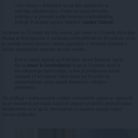
»Ob vstopu v delavnico sta na tleh opazila kri in
mrtvega oškodovanca. O tem sta takoj obvestila
policijo,« je povedal vodja Sektorja kriminalistične
policije Policijske uprave Maribor
Stanko Vidovič
.
64-letnik in 33-letnik sta bila soseda, pri čemer je 33-letnik državljan
Bosne in Hercegovine z začasnim prebivališčem na Hrvaškem, ki pa
je zadnjih nekaj mesecev zaradi zaposlitve v Sloveniji prebival v
bližini umorjenega oziroma sta bila soseda.
Kot so danes razkrili na Policijski upravi Maribor, naj bi
šlo za
umor iz koristoljubja
in ga je 33-letnik storil iz
brezobzirnega maščevanja, za kar je predpisana kazen
najmanj 15 let zapora. Med njima naj bi prišlo do
medsebojnega spora zaradi domnevne odtujitve
predmetov.
Na podlagi s sodelovanjem s tujimi varnostnimi organi so ugotovili,
da je osumljeni povratnik kaznivih dejanj s področja premoženjske
kriminalitete in so ga že obravnavali za kaznivo dejanje lahke
telesne poškodbe.