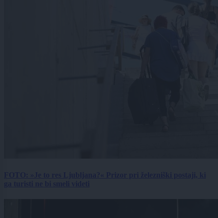
FOTO: »Je to res Ljubljana?« Prizor pri železniški postaji, ki
ga turisti ne bi smeli videti