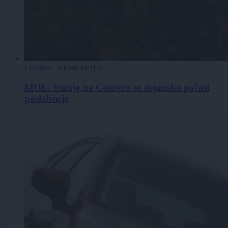
Lokalno
|
0 komentarjev
MOL: Stanje na Golovcu se dejansko počasi
poslabšuje