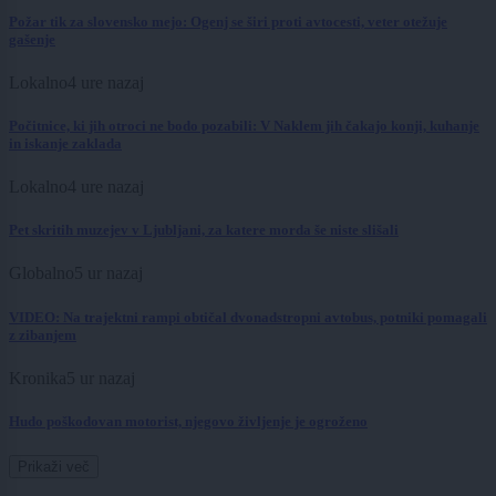
Požar tik za slovensko mejo: Ogenj se širi proti avtocesti, veter otežuje
gašenje
Lokalno
4 ure nazaj
Počitnice, ki jih otroci ne bodo pozabili: V Naklem jih čakajo konji, kuhanje
in iskanje zaklada
Lokalno
4 ure nazaj
Pet skritih muzejev v Ljubljani, za katere morda še niste slišali
Globalno
5 ur nazaj
VIDEO: Na trajektni rampi obtičal dvonadstropni avtobus, potniki pomagali
z zibanjem
Kronika
5 ur nazaj
Hudo poškodovan motorist, njegovo življenje je ogroženo
Prikaži več