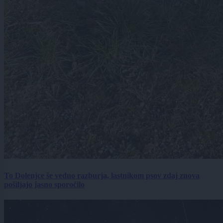
To Dolenjce še vedno razburja, lastnikom psov zdaj znova
pošiljajo jasno sporočilo