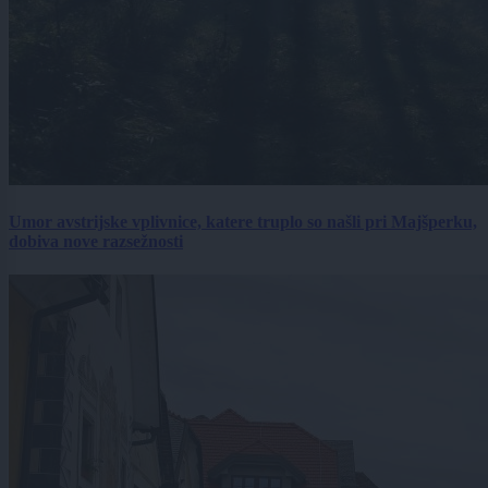
Umor avstrijske vplivnice, katere truplo so našli pri Majšperku,
dobiva nove razsežnosti