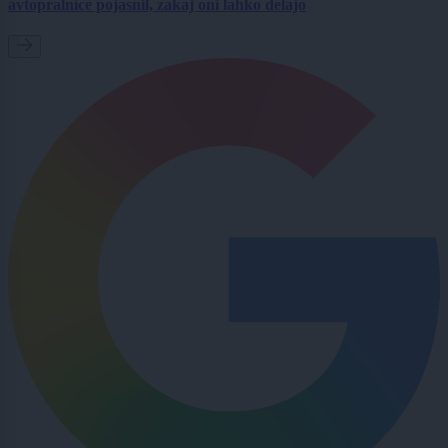
avtopralnice pojasnil, zakaj oni lahko delajo