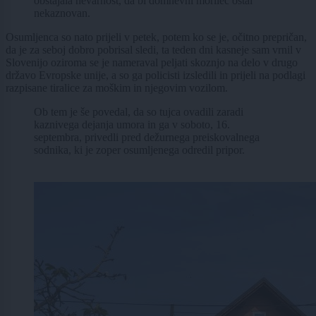
obstajala nevarnost, da bi domnevni morilec ostal
nekaznovan.
Osumljenca so nato prijeli v petek, potem ko se je, očitno prepričan,
da je za seboj dobro pobrisal sledi, ta teden dni kasneje sam vrnil v
Slovenijo oziroma se je nameraval peljati skoznjo na delo v drugo
državo Evropske unije, a so ga policisti izsledili in prijeli na podlagi
razpisane tiralice za moškim in njegovim vozilom.
Ob tem je še povedal, da so tujca ovadili zaradi
kaznivega dejanja umora in ga v soboto, 16.
septembra, privedli pred dežurnega preiskovalnega
sodnika, ki je zoper osumljenega odredil pripor.