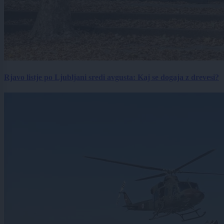
Rjavo listje po Ljubljani sredi avgusta: Kaj se dogaja z drevesi?