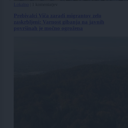
Lokalno
|
1 komentarjev
Prebivalci Viča zaradi migrantov zelo
zaskrbljeni: Varnost gibanja na javnih
površinah je močno ogrožena