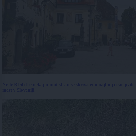
Ne le Bled: Le nekaj minut stran se skriva eno najbolj očarljivih
mest v Sloveniji