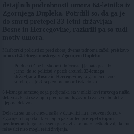
detajlnih podrobnosti umora 64-letnika iz
Zgornjega Dupleka. Potrdili so, da ga je
do smrti pretepel 33-letni državljan
Bosne in Hercegovine, razkrili pa so tudi
motiv umora.
Mariborski policisti so pred skoraj dvema tednoma začeli preiskavo
umora 64-letnega moškega
v
Zgornjem Dupleku
.
Po dneh tišine in skoposti informacij je nato postalo
jasno, da so policisti v petek aretirali
33-letnega
državljana Bosne in Hercegovine
, ki ga utemeljeno
sumijo, da je 8. septembra umoril 64-letnika.
64-letnega samostojnega podjetnika sta v mlaki krvi
mrtvega našla
delavca
, ki sta se z njim predhodno dogovorila za izvedbo del v
njegovi delavnici.
Delavca sta umorjenega našla v delavnici na njegovem domu v
Zgornjem Dupleku, kjer naj bi ga storilec
pretepel s topim
predmetom
in ga predvsem po glavi tako hudo poškodoval, da mu
reševalci niso mogli rešiti življenja.