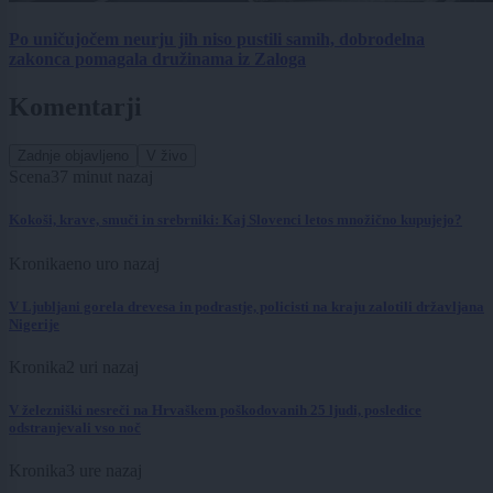
Po uničujočem neurju jih niso pustili samih, dobrodelna
zakonca pomagala družinama iz Zaloga
Komentarji
Zadnje objavljeno
V živo
Scena
37 minut nazaj
Kokoši, krave, smuči in srebrniki: Kaj Slovenci letos množično kupujejo?
Kronika
eno uro nazaj
V Ljubljani gorela drevesa in podrastje, policisti na kraju zalotili državljana
Nigerije
Kronika
2 uri nazaj
V železniški nesreči na Hrvaškem poškodovanih 25 ljudi, posledice
odstranjevali vso noč
Kronika
3 ure nazaj