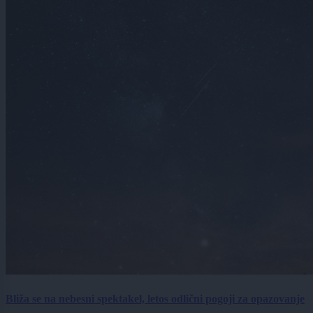
Bliža se na nebesni spektakel, letos odlični pogoji za opazovanje