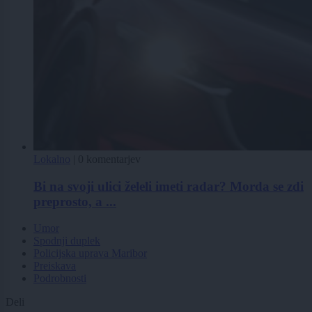
Lokalno
|
0 komentarjev
Bi na svoji ulici želeli imeti radar? Morda se zdi
preprosto, a ...
Umor
Spodnji duplek
Policijska uprava Maribor
Preiskava
Podrobnosti
Deli