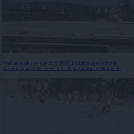
Vročina terja svoj davek: V UKC Ljubljana porast hudo
poškodovanih, letos že več kot 420 pristankov helikopterjev