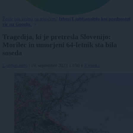
Želite biti vedno na tekočem?
Izberi Ljubljanainfo kot prednostni
vir na Googlu.
Tragedija, ki je pretresla Slovenijo:
Morilec in umorjeni 64-letnik sta bila
soseda
Ljubljanainfo
|
19. september 2023 13:50
v
Kronika