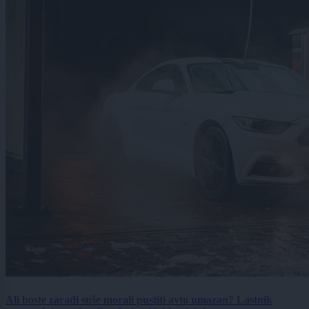
Ali boste zaradi suše morali pustiti avto umazan? Lastnik