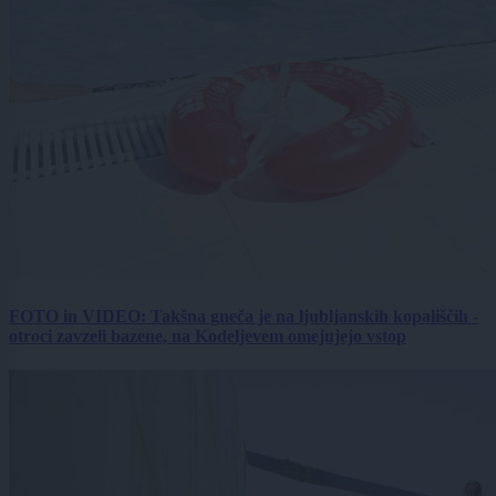
FOTO in VIDEO: Takšna gneča je na ljubljanskih kopališčih -
otroci zavzeli bazene, na Kodeljevem omejujejo vstop