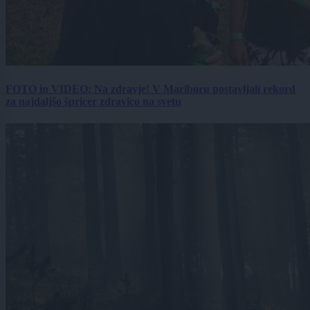
FOTO in VIDEO: Na zdravje! V Mariboru postavljali rekord
za najdaljšo špricer zdravico na svetu