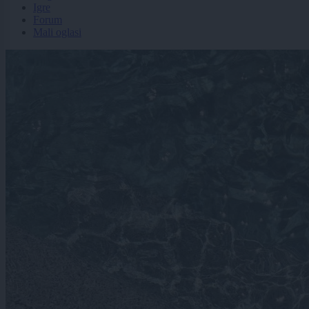
Igre
Forum
Mali oglasi