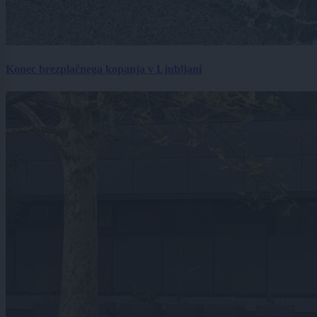
Konec brezplačnega kopanja v Ljubljani