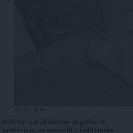
Slika je simbolična.
Policisti vse okoliščine dogodka še
preverjajo, so sporočili z ljubljanske