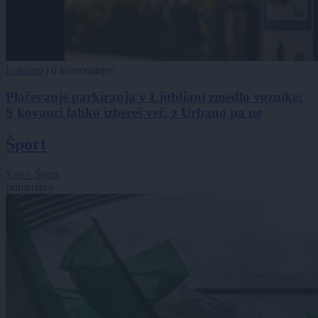
Lokalno
|
0 komentarjev
Plačevanje parkiranja v Ljubljani zmedlo voznike:
S kovanci lahko izbereš več, z Urbano pa ne
Šport
Vse v Šport
primerjava