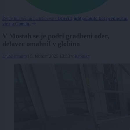
Želite biti vedno na tekočem?
Izberi Ljubljanainfo kot prednostni
vir na Googlu.
V Mostah se je podrl gradbeni oder,
delavec omahnil v globino
Ljubljanainfo
|
5. februar 2025 13:53
v
Kronika