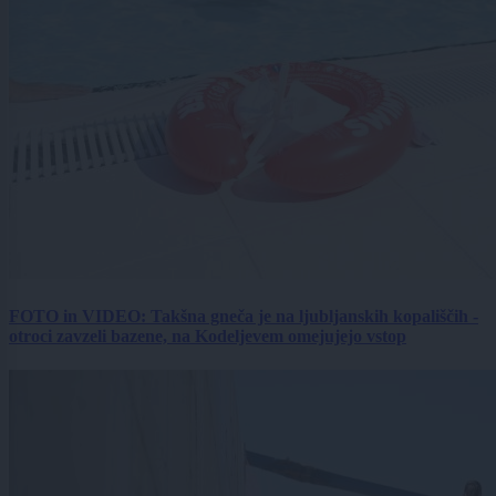
FOTO in VIDEO: Takšna gneča je na ljubljanskih kopališčih -
otroci zavzeli bazene, na Kodeljevem omejujejo vstop