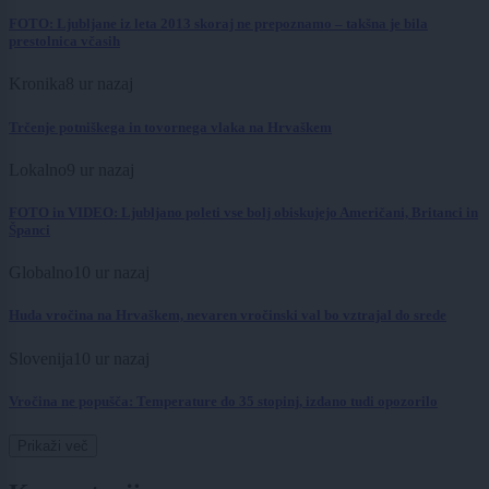
FOTO: Ljubljane iz leta 2013 skoraj ne prepoznamo – takšna je bila
prestolnica včasih
Kronika
8 ur nazaj
Trčenje potniškega in tovornega vlaka na Hrvaškem
Lokalno
9 ur nazaj
FOTO in VIDEO: Ljubljano poleti vse bolj obiskujejo Američani, Britanci in
Španci
Globalno
10 ur nazaj
Huda vročina na Hrvaškem, nevaren vročinski val bo vztrajal do srede
Slovenija
10 ur nazaj
Vročina ne popušča: Temperature do 35 stopinj, izdano tudi opozorilo
Prikaži več