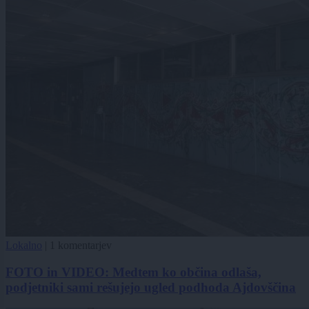
Lokalno
|
1 komentarjev
FOTO in VIDEO: Medtem ko občina odlaša,
podjetniki sami rešujejo ugled podhoda Ajdovščina