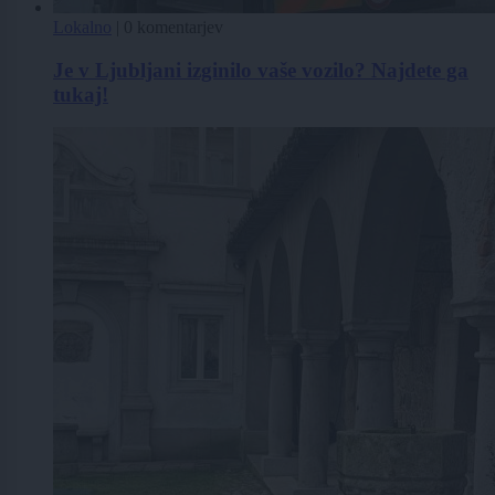
Lokalno
|
0 komentarjev
Je v Ljubljani izginilo vaše vozilo? Najdete ga
tukaj!