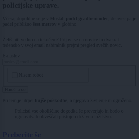
policijske uprave.
Včeraj dopoldne se je v Mostah
podrl gradbeni oder
, delavec pa je
padel približno
šest metrov
v globino.
Želiš biti vedno na tekočem? Prijavi se na novice in dvakrat
tedensko v svoj email nabiralnik prejmi pregled svežih novic.
E-naslov
CAPTCHA
Nisem robot
Naročite se
Pri tem je utrpel
hujše poškodbe
, a njegovo življenje ni ogroženo.
Policisti vse okoliščine dogodka še preverjajo in bodo o
ugotovitvah obveščali pristojno državno tožilstvo.
Preberite še