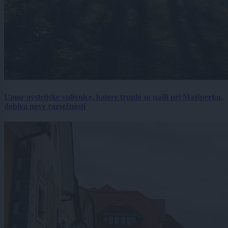
Umor avstrijske vplivnice, katere truplo so našli pri Majšperku,
dobiva nove razsežnosti