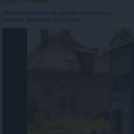
Lokalno
|
3 komentarjev
Občani opozarjajo na »poniževanje pešcev«,
Janković sprememb ne načrtuje