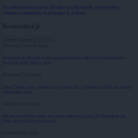
Po uničujočem neurju jih niso pustili samih, dobrodelna
zakonca pomagala družinama iz Zaloga
Komentarji
Zadnje objavljeno
V živo
Slovenija
2 minuti nazaj
Pred nami je eden največjih astronomskih dogodkov leta: Kako bomo v
Sloveniji videli Sončev mrk?
Nogomet
2 uri nazaj
Lionel Messi žaluje, poslovil se je njegov oče: V njegovem življenju je igral
velikansko vlogo
Globalno
5 ur nazaj
Nimate vozniškega izpita, pa vseeno sedete za volan? Na Hrvaškem vas
lahko doleti 2.650 evrov kazni
Lokalno
6 ur nazaj