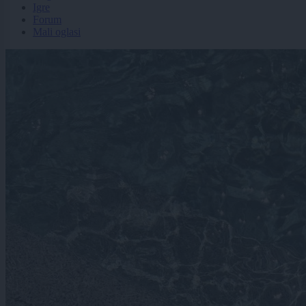
Igre
Forum
Mali oglasi