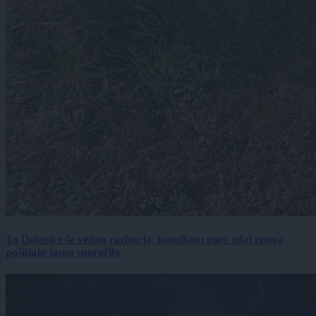
To Dolenjce še vedno razburja, lastnikom psov zdaj znova
pošiljajo jasno sporočilo