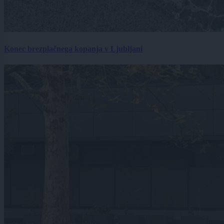
Konec brezplačnega kopanja v Ljubljani