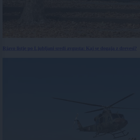
Rjavo listje po Ljubljani sredi avgusta: Kaj se dogaja z drevesi?