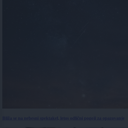
Bliža se na nebesni spektakel, letos odlični pogoji za opazovanje