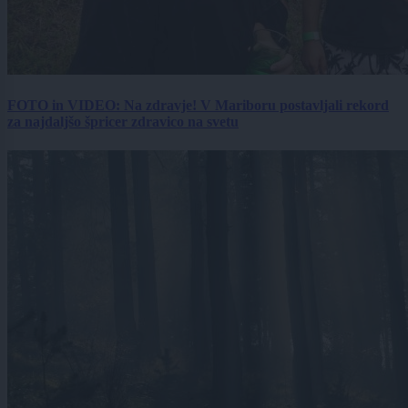
FOTO in VIDEO: Na zdravje! V Mariboru postavljali rekord
za najdaljšo špricer zdravico na svetu