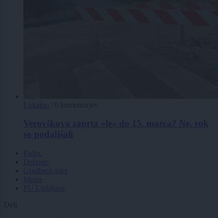
Lokalno
|
0 komentarjev
Verovškova zaprta »le« do 15. marca? Ne, rok
so podaljšali
Padec
Delavec
Gradbeni oder
Moste
PU Ljubljana
Deli