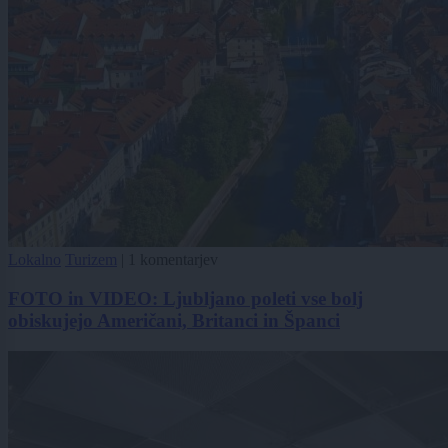
Lokalno
Turizem
|
1 komentarjev
FOTO in VIDEO: Ljubljano poleti vse bolj
obiskujejo Američani, Britanci in Španci