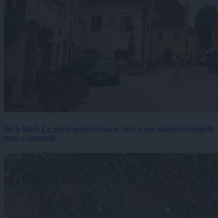
Ne le Bled: Le nekaj minut stran se skriva eno najbolj očarljivih
mest v Sloveniji