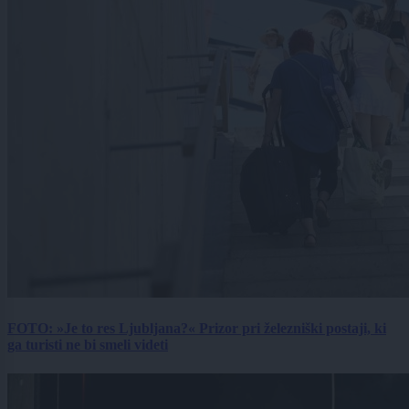
FOTO: »Je to res Ljubljana?« Prizor pri železniški postaji, ki
ga turisti ne bi smeli videti