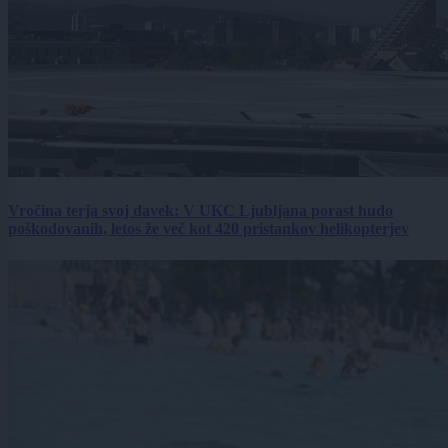
Vročina terja svoj davek: V UKC Ljubljana porast hudo
poškodovanih, letos že več kot 420 pristankov helikopterjev