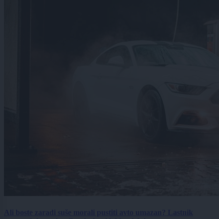
Ali boste zaradi suše morali pustiti avto umazan? Lastnik