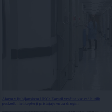
Alarm v ljubljanskem UKC: Zaradi vročine vse več hudih
poškodb, helikopterji pristajajo en za drugim