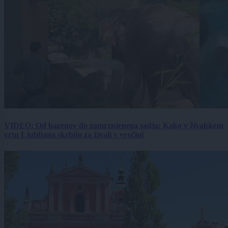
VIDEO: Od bazenov do zamrznjenega sadja: Kako v živalskem
vrtu Ljubljana skrbijo za živali v vročini