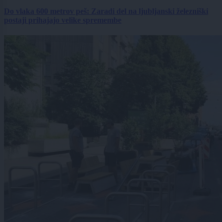
Do vlaka 600 metrov peš: Zaradi del na ljubljanski železniški
postaji prihajajo velike spremembe