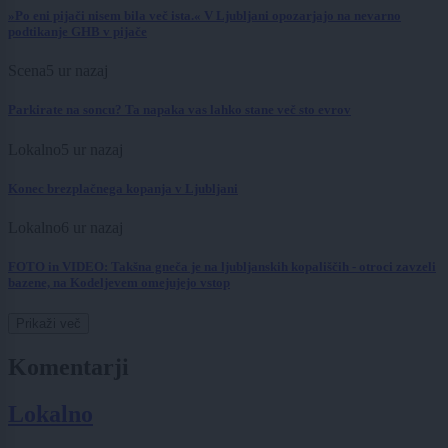
»Po eni pijači nisem bila več ista.« V Ljubljani opozarjajo na nevarno
podtikanje GHB v pijače
Scena
5 ur nazaj
Parkirate na soncu? Ta napaka vas lahko stane več sto evrov
Lokalno
5 ur nazaj
Konec brezplačnega kopanja v Ljubljani
Lokalno
6 ur nazaj
FOTO in VIDEO: Takšna gneča je na ljubljanskih kopališčih - otroci zavzeli
bazene, na Kodeljevem omejujejo vstop
Prikaži več
Komentarji
Lokalno