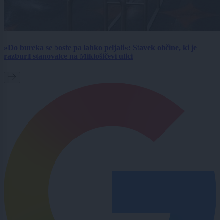
»Do bureka se boste pa lahko peljali«: Stavek občine, ki je
razburil stanovalce na Miklošičevi ulici