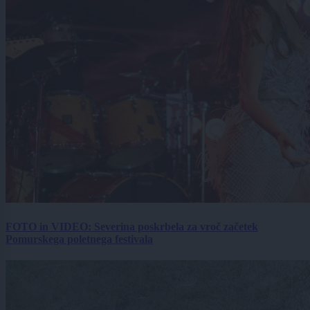
FOTO in VIDEO: Severina poskrbela za vroč začetek
Pomurskega poletnega festivala