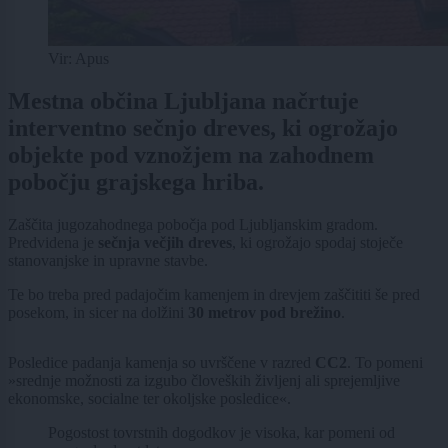
Vir: Apus
Mestna občina Ljubljana načrtuje
interventno sečnjo dreves, ki ogrožajo
objekte pod vznožjem na zahodnem
pobočju grajskega hriba.
Zaščita jugozahodnega pobočja pod Ljubljanskim gradom.
Predvidena je
sečnja večjih dreves
, ki ogrožajo spodaj stoječe
stanovanjske in upravne stavbe.
Te bo treba pred padajočim kamenjem in drevjem zaščititi še pred
posekom, in sicer na dolžini
30 metrov pod brežino
.
Posledice padanja kamenja so uvrščene v razred
CC2
. To pomeni
»srednje možnosti za izgubo človeških življenj ali sprejemljive
ekonomske, socialne ter okoljske posledice«.
Pogostost tovrstnih dogodkov je visoka, kar pomeni od