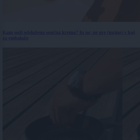
Kam sodi odslužena sončna krema? In ne, ne gre (nujno) v koš
za embalažo