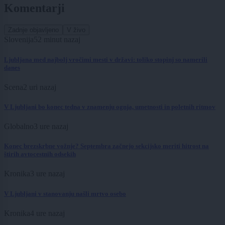
Komentarji
Zadnje objavljeno
V živo
Slovenija
52 minut nazaj
Ljubljana med najbolj vročimi mesti v državi: toliko stopinj so namerili
danes
Scena
2 uri nazaj
V Ljubljani bo konec tedna v znamenju ognja, umetnosti in poletnih ritmov
Globalno
3 ure nazaj
Konec brezskrbne vožnje? Septembra začnejo sekcijsko meriti hitrost na
štirih avtocestnih odsekih
Kronika
3 ure nazaj
V Ljubljani v stanovanju našli mrtvo osebo
Kronika
4 ure nazaj