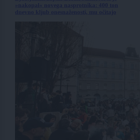
»nakopal« novega nasprotnika: 400 ton
dnevno kljub onesnaženosti, mu očitajo