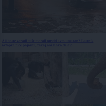
Ali boste zaradi suše morali pustiti avto umazan? Lastnik
avtopralnice pojasnil, zakaj oni lahko delajo