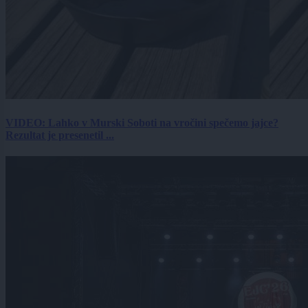
VIDEO: Lahko v Murski Soboti na vročini spečemo jajce?
Rezultat je presenetil ...