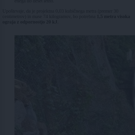
enega do deset letno.
Upoštevaje, da je projektna 0,03 kubičnega metra (premer 30
centimetrov) in mase 74 kilogramov, bo potrebna
1,5 metra visoka
ograja z odpornostjo 20 kJ
.