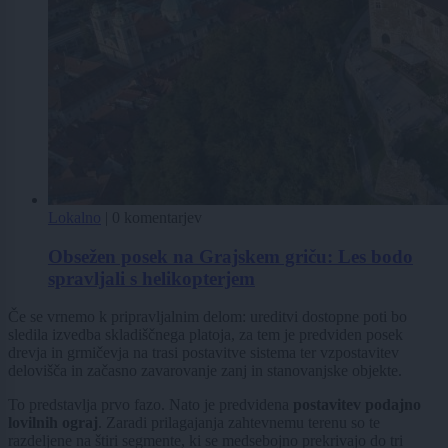
Lokalno
|
0 komentarjev
Obsežen posek na Grajskem griču: Les bodo
spravljali s helikopterjem
Če se vrnemo k pripravljalnim delom: ureditvi dostopne poti bo
sledila izvedba skladiščnega platoja, za tem je predviden posek
drevja in grmičevja na trasi postavitve sistema ter vzpostavitev
delovišča in začasno zavarovanje zanj in stanovanjske objekte.
To predstavlja prvo fazo. Nato je predvidena
postavitev podajno
lovilnih ograj
. Zaradi prilagajanja zahtevnemu terenu so te
razdeljene na štiri segmente, ki se medsebojno prekrivajo do tri