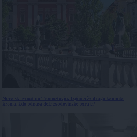
Nova skrivnost na Tromostovju: Izginila že druga kamnita
krogla, kdo odnaša dele zgodovinske ograje?