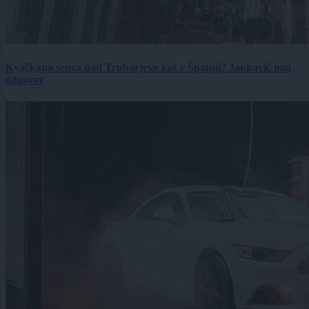
Kvačkana senca nad Trubarjevo kot v Španiji? Janković ima
odgovor