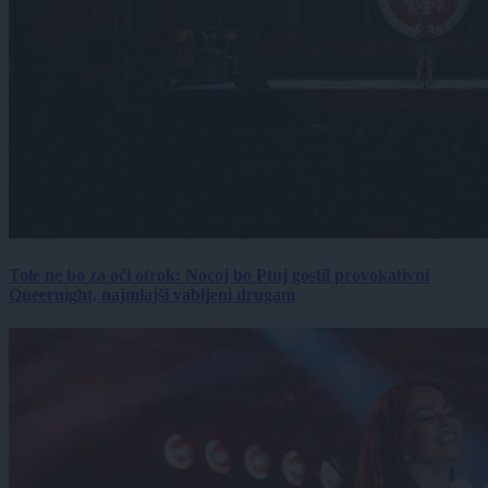
Tole ne bo za oči otrok: Nocoj bo Ptuj gostil provokativni
Queernight, najmlajši vabljeni drugam