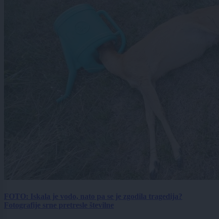
FOTO: Iskala je vodo, nato pa se je zgodila tragedija?
Fotografije srne pretresle številne