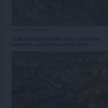
Lokalno
|
1 komentarjev
Posek na Grajskem griču: Zdaj je precej bolj
razumljivo, zakaj bo to največji strošek