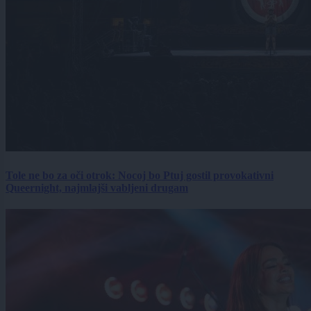
Tole ne bo za oči otrok: Nocoj bo Ptuj gostil provokativni
Queernight, najmlajši vabljeni drugam