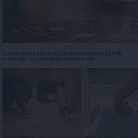
Ali boste zaradi suše morali pustiti avto umazan? Lastnik
avtopralnice pojasnil, zakaj oni lahko delajo