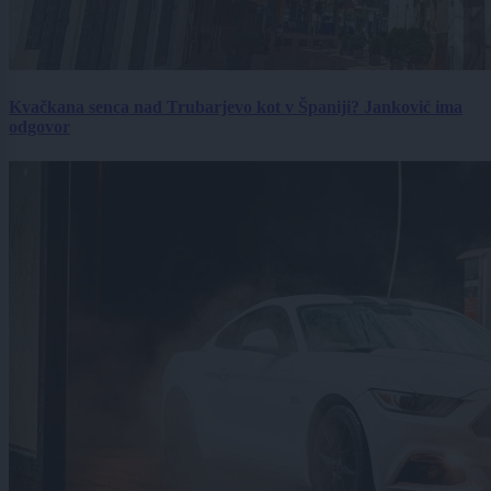
Kvačkana senca nad Trubarjevo kot v Španiji? Janković ima
odgovor