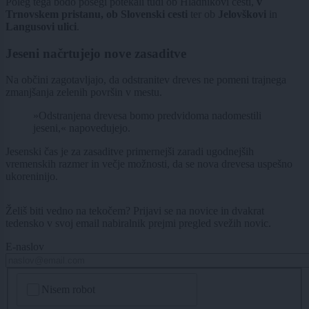
Poleg tega bodo posegi potekali tudi ob Hladnikovi cesti,
v
Trnovskem pristanu, ob Slovenski cesti
ter ob
Jelovškovi
in
Langusovi ulici
.
Jeseni načrtujejo nove zasaditve
Na občini zagotavljajo, da odstranitev dreves ne pomeni trajnega
zmanjšanja zelenih površin v mestu.
»Odstranjena drevesa bomo predvidoma nadomestili
jeseni,« napovedujejo.
Jesenski čas je za zasaditve primernejši zaradi ugodnejših
vremenskih razmer in večje možnosti, da se nova drevesa uspešno
ukoreninijo.
Želiš biti vedno na tekočem? Prijavi se na novice in dvakrat
tedensko v svoj email nabiralnik prejmi pregled svežih novic.
E-naslov
CAPTCHA
Nisem robot