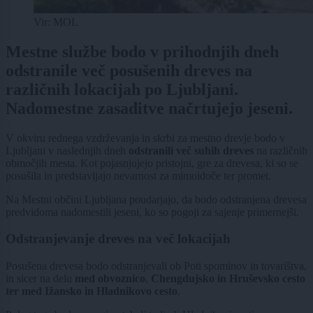
Vir: MOL
Mestne službe bodo v prihodnjih dneh
odstranile več posušenih dreves na
različnih lokacijah po Ljubljani.
Nadomestne zasaditve načrtujejo jeseni.
V okviru rednega vzdrževanja in skrbi za mestno drevje bodo v
Ljubljani v naslednjih dneh
odstranili več suhih dreves
na različnih
območjih mesta. Kot pojasnjujejo pristojni, gre za drevesa, ki so se
posušila in predstavljajo nevarnost za mimoidoče ter promet.
Na Mestni občini Ljubljana poudarjajo, da bodo odstranjena drevesa
predvidoma nadomestili jeseni, ko so pogoji za sajenje primernejši.
Odstranjevanje dreves na več lokacijah
Posušena drevesa bodo odstranjevali ob Poti spominov in tovarištva,
in sicer na delu
med obvoznico
,
Chengdujsko in Hruševsko cesto
ter med Ižansko in Hladnikovo cesto
.