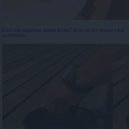
Kam sodi odslužena sončna krema? In ne, ne gre (nujno) v koš
za embalažo