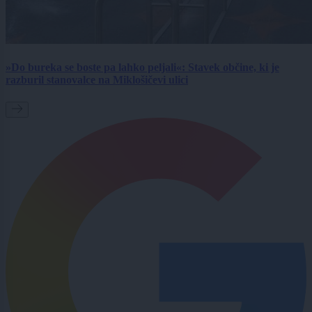
»Do bureka se boste pa lahko peljali«: Stavek občine, ki je
razburil stanovalce na Miklošičevi ulici