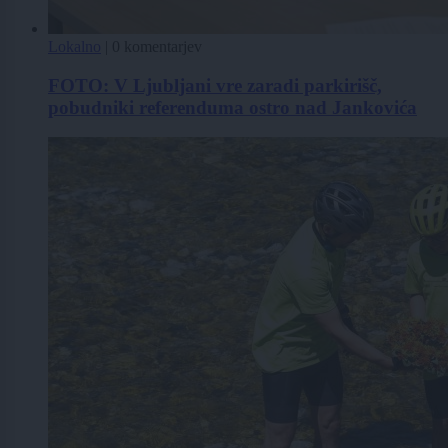
Lokalno
|
0 komentarjev
FOTO: V Ljubljani vre zaradi parkirišč,
pobudniki referenduma ostro nad Jankovića