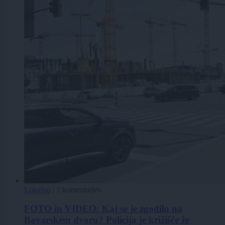
Lokalno
|
1 komentarjev
FOTO in VIDEO: Kaj se je zgodilo na
Bavarskem dvoru? Policija je križišče že