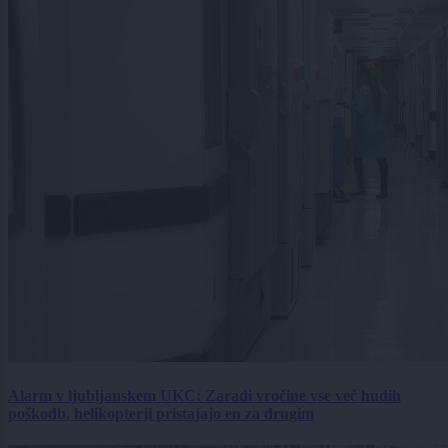
Alarm v ljubljanskem UKC: Zaradi vročine vse več hudih
poškodb, helikopterji pristajajo en za drugim