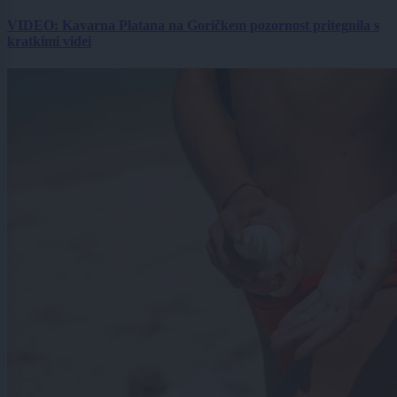
VIDEO: Kavarna Platana na Goričkem pozornost pritegnila s
kratkimi videi