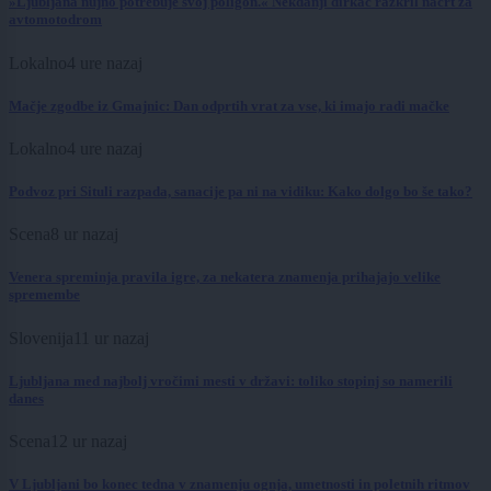
»Ljubljana nujno potrebuje svoj poligon.« Nekdanji dirkač razkril načrt za
avtomotodrom
Lokalno
4 ure nazaj
Mačje zgodbe iz Gmajnic: Dan odprtih vrat za vse, ki imajo radi mačke
Lokalno
4 ure nazaj
Podvoz pri Situli razpada, sanacije pa ni na vidiku: Kako dolgo bo še tako?
Scena
8 ur nazaj
Venera spreminja pravila igre, za nekatera znamenja prihajajo velike
spremembe
Slovenija
11 ur nazaj
Ljubljana med najbolj vročimi mesti v državi: toliko stopinj so namerili
danes
Scena
12 ur nazaj
V Ljubljani bo konec tedna v znamenju ognja, umetnosti in poletnih ritmov