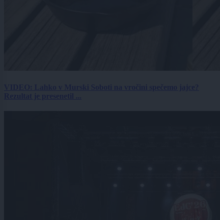
VIDEO: Lahko v Murski Soboti na vročini spečemo jajce?
Rezultat je presenetil ...