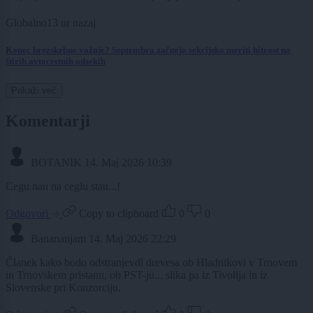
Globalno
13 ur nazaj
Konec brezskrbne vožnje? Septembra začnejo sekcijsko meriti hitrost na
štirih avtocestnih odsekih
Prikaži več
Komentarji
BOTANIK
14. Maj 2026 10:39
Cegu nau na ceglu stau...!
Odgovori
Copy to clipboard
0
0
Banananjam
14. Maj 2026 22:29
Članek kako bodo odstranjevdl drevesa ob Hladnikovi v Trnovem
in Trnovskem pristanu, ob PST-ju.., slika pa iz Tivolija in iz
Slovenske pri Konzorciju.