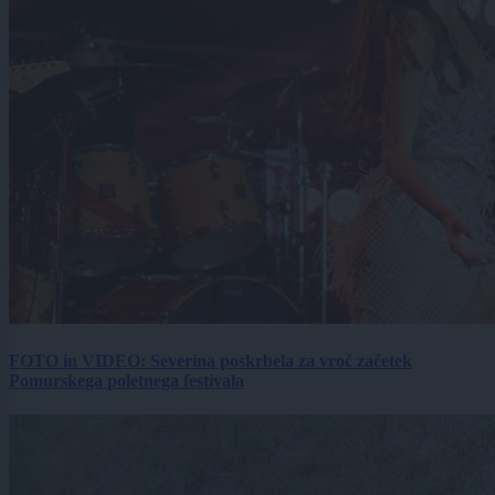
FOTO in VIDEO: Severina poskrbela za vroč začetek
Pomurskega poletnega festivala