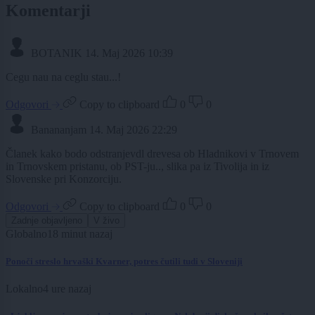
Komentarji
BOTANIK
14. Maj 2026 10:39
Cegu nau na ceglu stau...!
Odgovori
Copy to clipboard
0
0
Banananjam
14. Maj 2026 22:29
Članek kako bodo odstranjevdl drevesa ob Hladnikovi v Trnovem
in Trnovskem pristanu, ob PST-ju.., slika pa iz Tivolija in iz
Slovenske pri Konzorciju.
Odgovori
Copy to clipboard
0
0
Zadnje objavljeno
V živo
Globalno
18 minut nazaj
Ponoči streslo hrvaški Kvarner, potres čutili tudi v Sloveniji
Lokalno
4 ure nazaj