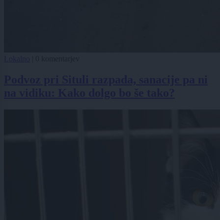
Lokalno
|
0 komentarjev
Podvoz pri Situli razpada, sanacije pa ni
na vidiku: Kako dolgo bo še tako?