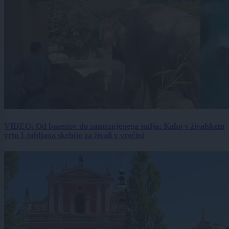
VIDEO: Od bazenov do zamrznjenega sadja: Kako v živalskem
vrtu Ljubljana skrbijo za živali v vročini