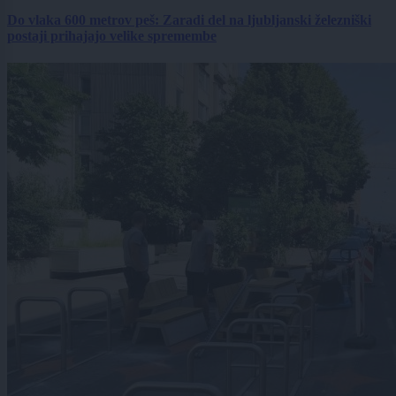
Do vlaka 600 metrov peš: Zaradi del na ljubljanski železniški
postaji prihajajo velike spremembe