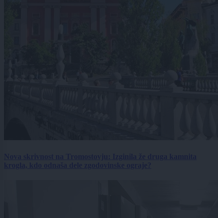
Nova skrivnost na Tromostovju: Izginila že druga kamnita
krogla, kdo odnaša dele zgodovinske ograje?