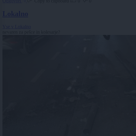
Odgovori
Copy to clipboard
0
0
Lokalno
Vse v Lokalno
nevaren za pešce in kolesarje?