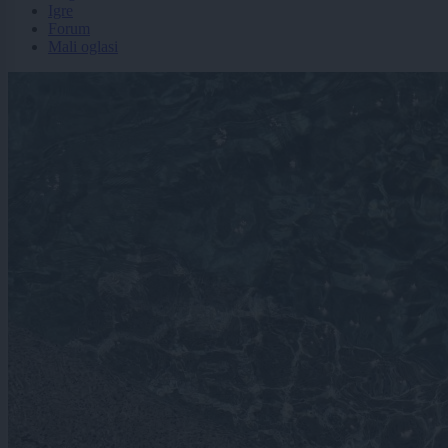
Igre
Forum
Mali oglasi