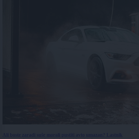
Ali boste zaradi suše morali pustiti avto umazan? Lastnik