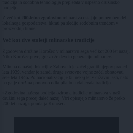
tradicija in sodobna tehnologija prepletata v uspešno družinsko
podjetje.
Z več kot
200-letno zgodovino
mlinarstva ostajajo pomemben del
lokalnega gospodarstva, hkrati pa sledijo sodobnim trendom v
proizvodnji hrane.
Več kot dve stoletji mlinarske tradicije
Zgodovina družine Korošec v mlinarstvu sega več kot 200 let nazaj.
Niko Korošec pove, gre za že deveto generacijo mlinarjev.
Mlin na današnji lokaciji v Zabovcih je začel graditi njegov praded
leta 1939, vendar je zaradi druge svetovne vojne začel obratovati
šele leta 1946. Po nacionalizaciji je bil nekaj let v državni lasti, nato
pa ga je družina ponovno odkupila in nadaljevala tradicijo.
»Zgodovina našega podjetja oziroma tradicije mlinarstva v naši
družini sega precej daleč nazaj. Viri opisujejo mlinarstvo že preko
200 let nazaj,« poudarja Korošec.