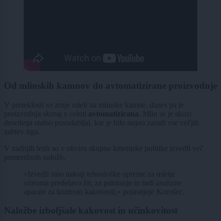
Od mlinskih kamnov do avtomatizirane proizvodnje
V preteklosti so zrnje mleli na mlinske kamne, danes pa je
proizvodnja skoraj v celoti
avtomatizirana
. Mlin se je skozi
desetletja stalno posodabljal, kar je bilo nujno zaradi vse večjih
zahtev trga.
V zadnjih letih so v okviru skupne kmetijske politike izvedli več
pomembnih naložb.
»Izvedli smo nakup tehnološke opreme za mletje
oziroma predelavo žit, za pakiranje in tudi analizne
aparate za kontrolo kakovosti,« pojasnjuje Korošec.
Naložbe izboljšale kakovost in učinkovitost