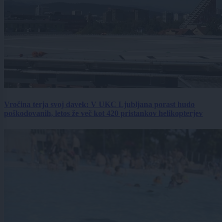
Vročina terja svoj davek: V UKC Ljubljana porast hudo
poškodovanih, letos že več kot 420 pristankov helikopterjev