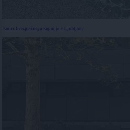
Konec brezplačnega kopanja v Ljubljani