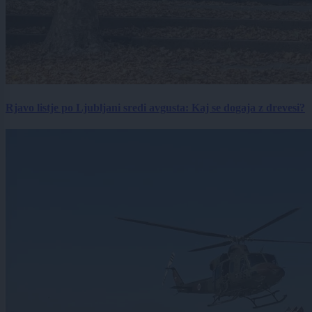
Rjavo listje po Ljubljani sredi avgusta: Kaj se dogaja z drevesi?