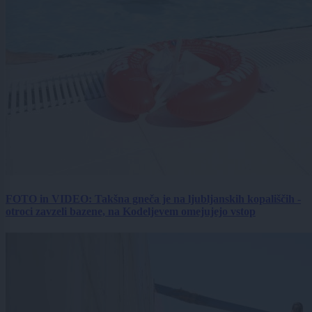
FOTO in VIDEO: Takšna gneča je na ljubljanskih kopališčih -
otroci zavzeli bazene, na Kodeljevem omejujejo vstop