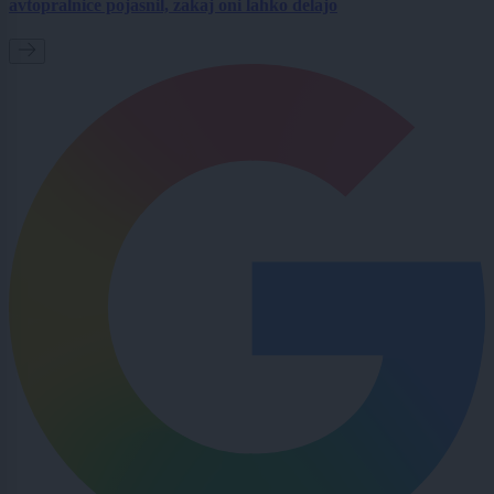
avtopralnice pojasnil, zakaj oni lahko delajo