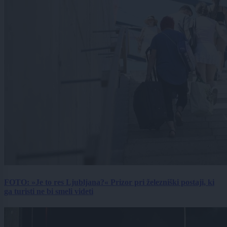
FOTO: »Je to res Ljubljana?« Prizor pri železniški postaji, ki
ga turisti ne bi smeli videti