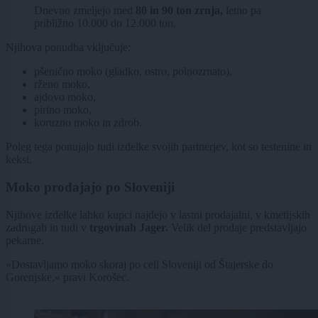
Dnevno zmeljejo med
80 in 90 ton zrnja,
letno pa
približno 10.000 do 12.000 ton.
Njihova ponudba vključuje:
pšenično moko (gladko, ostro, polnozrnato),
rženo moko,
ajdovo moko,
pirino moko,
koruzno moko in zdrob.
Poleg tega ponujajo tudi izdelke svojih partnerjev, kot so testenine in
keksi.
Moko prodajajo po Sloveniji
Njihove izdelke lahko kupci najdejo v lastni prodajalni, v kmetijskih
zadrugah in tudi v
trgovinah Jager.
Velik del prodaje predstavljajo
pekarne.
»Dostavljamo moko skoraj po celi Sloveniji od Štajerske do
Gorenjske,« pravi Korošec.