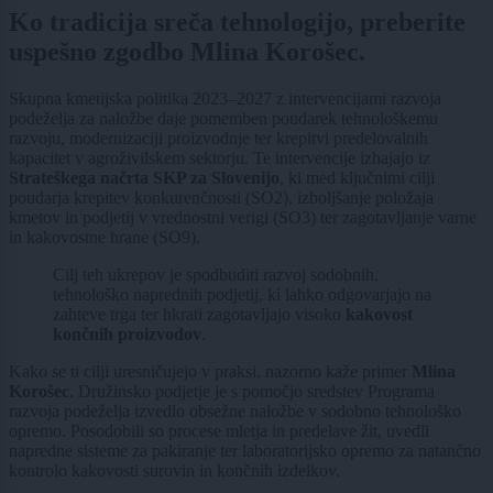
Ko tradicija sreča tehnologijo, preberite
uspešno zgodbo Mlina Korošec.
Skupna kmetijska politika 2023–2027 z intervencijami razvoja
podeželja za naložbe daje pomemben poudarek tehnološkemu
razvoju, modernizaciji proizvodnje ter krepitvi predelovalnih
kapacitet v agroživilskem sektorju. Te intervencije izhajajo iz
Strateškega načrta SKP za Slovenijo
, ki med ključnimi cilji
poudarja krepitev konkurenčnosti (SO2), izboljšanje položaja
kmetov in podjetij v vrednostni verigi (SO3) ter zagotavljanje varne
in kakovostne hrane (SO9).
Cilj teh ukrepov je spodbuditi razvoj sodobnih,
tehnološko naprednih podjetij, ki lahko odgovarjajo na
zahteve trga ter hkrati zagotavljajo visoko
kakovost
končnih proizvodov
.
Kako se ti cilji uresničujejo v praksi, nazorno kaže primer
Mlina
Korošec
. Družinsko podjetje je s pomočjo sredstev Programa
razvoja podeželja izvedlo obsežne naložbe v sodobno tehnološko
opremo. Posodobili so procese mletja in predelave žit, uvedli
napredne sisteme za pakiranje ter laboratorijsko opremo za natančno
kontrolo kakovosti surovin in končnih izdelkov.