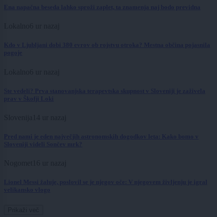
Ena napačna beseda lahko sproži zaplet, ta znamenja naj bodo previdna
Lokalno
6 ur nazaj
Kdo v Ljubljani dobi 380 evrov ob rojstvu otroka? Mestna občina pojasnila
pogoje
Lokalno
6 ur nazaj
Ste vedeli? Prva stanovanjska terapevtska skupnost v Sloveniji je zaživela
prav v Škofji Loki
Slovenija
14 ur nazaj
Pred nami je eden največjih astronomskih dogodkov leta: Kako bomo v
Sloveniji videli Sončev mrk?
Nogomet
16 ur nazaj
Lionel Messi žaluje, poslovil se je njegov oče: V njegovem življenju je igral
velikansko vlogo
Prikaži več