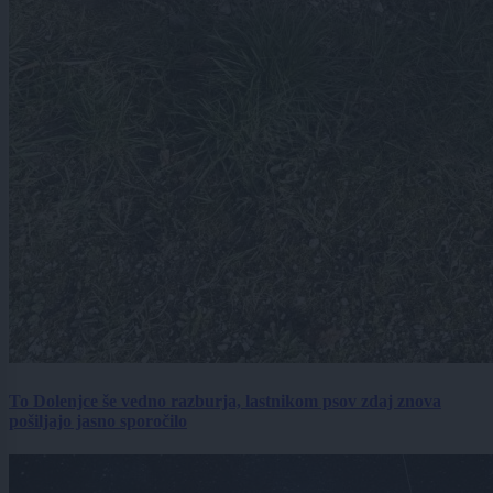
To Dolenjce še vedno razburja, lastnikom psov zdaj znova
pošiljajo jasno sporočilo