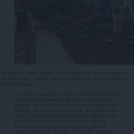
Kupe igel in drugih smrtno nevarnih odpadkov pogosto najdemo v
mestnih parkih, v bližini centrov za brezdomce, pa tudi na nabrežjih
reke Ljubljanice.
»35 let se to dogaja po Ljubljani, samo menjajo lokacijo
od Poljanske, Krekovega trga, Tivoli , kjer počivajo v
pogoreli Vili vse do Prule. Miklošičeva in Petkovškovo
nabrežje , kjer dobivajo nadomestek , metadona, se ne
smejo. To je večen problem, je bil in bo. Mislim, da bo
še huje.Država na to gleda kot izmečke, MOL in
policisti se jih izogibajo, ker 1 ni zakona, da bi to
uredil,2 nihče se jih ne dotika, AIDS, HIV, hepatitis