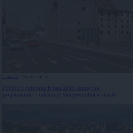
Lokalno
|
0 komentarjev
FOTO: Ljubljane iz leta 2013 skoraj ne
prepoznamo – takšna je bila prestolnica včasih