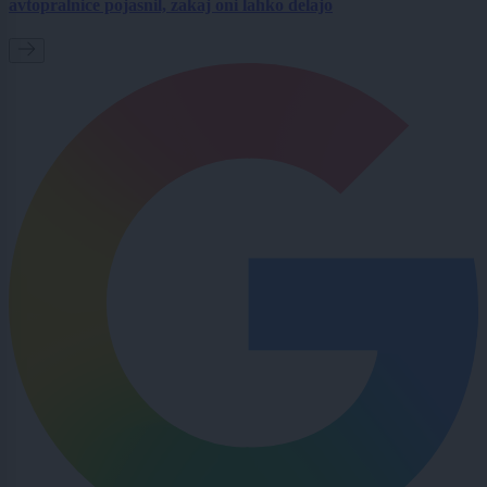
avtopralnice pojasnil, zakaj oni lahko delajo