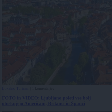
Lokalno
Turizem
|
1 komentarjev
FOTO in VIDEO: Ljubljano poleti vse bolj
obiskujejo Američani, Britanci in Španci