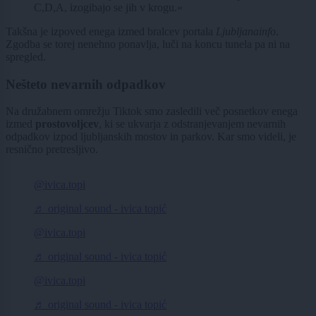
C,D,A, izogibajo se jih v krogu.«
Takšna je izpoved enega izmed bralcev portala
Ljubljanainfo
.
Zgodba se torej nenehno ponavlja, luči na koncu tunela pa ni na
spregled.
Nešteto nevarnih odpadkov
Na družabnem omrežju Tiktok smo zasledili več posnetkov enega
izmed
prostovoljcev
, ki se ukvarja z odstranjevanjem nevarnih
odpadkov izpod ljubljanskih mostov in parkov. Kar smo videli, je
resnično pretresljivo.
@ivica.topi
♬ original sound - ivica topić
@ivica.topi
♬ original sound - ivica topić
@ivica.topi
♬ original sound - ivica topić