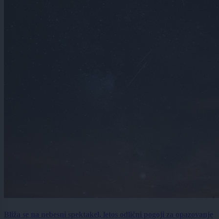
Bliža se na nebesni spektakel, letos odlični pogoji za opazovanje