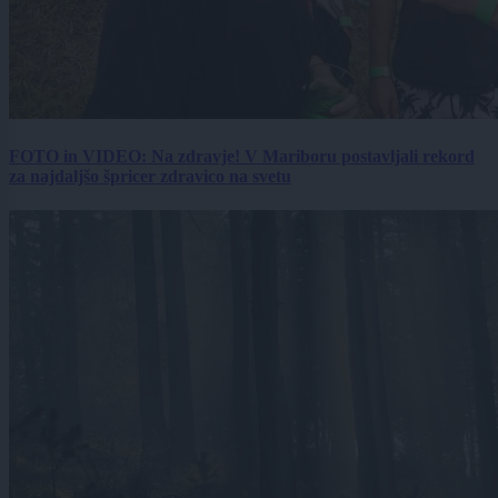
FOTO in VIDEO: Na zdravje! V Mariboru postavljali rekord
za najdaljšo špricer zdravico na svetu