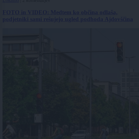
Lokalno
|
2 komentarjev
FOTO in VIDEO: Medtem ko občina odlaša,
podjetniki sami rešujejo ugled podhoda Ajdovščina