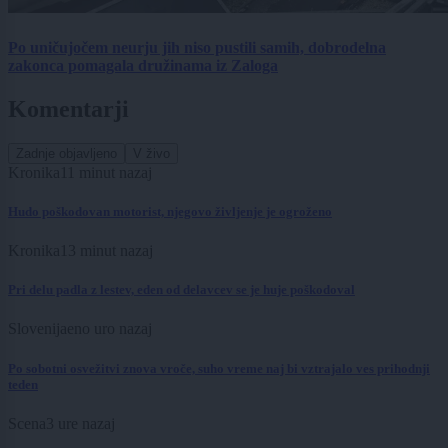
Po uničujočem neurju jih niso pustili samih, dobrodelna
zakonca pomagala družinama iz Zaloga
Komentarji
Zadnje objavljeno
V živo
Kronika
11 minut nazaj
Hudo poškodovan motorist, njegovo življenje je ogroženo
Kronika
13 minut nazaj
Pri delu padla z lestev, eden od delavcev se je huje poškodoval
Slovenija
eno uro nazaj
Po sobotni osvežitvi znova vroče, suho vreme naj bi vztrajalo ves prihodnji
teden
Scena
3 ure nazaj