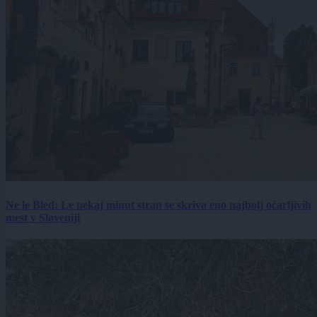
Ne le Bled: Le nekaj minut stran se skriva eno najbolj očarljivih
mest v Sloveniji