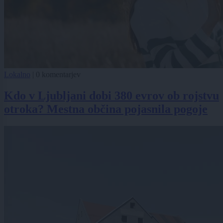
Lokalno
|
0 komentarjev
Kdo v Ljubljani dobi 380 evrov ob rojstvu
otroka? Mestna občina pojasnila pogoje