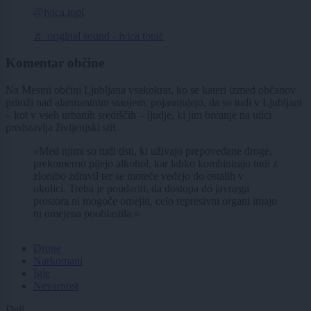
@ivica.topi
♬ original sound - ivica topić
Komentar občine
Na Mestni občini Ljubljana vsakokrat, ko se kateri izmed občanov
pritoži nad alarmantnim stanjem, pojasnjujejo, da so tudi v Ljubljani
– kot v vseh urbanih središčih – ljudje, ki jim bivanje na ulici
predstavlja življenjski stil.
»Med njimi so tudi tisti, ki uživajo prepovedane droge,
prekomerno pijejo alkohol, kar lahko kombinirajo tudi z
zlorabo zdravil ter se moteče vedejo do ostalih v
okolici. Treba je poudariti, da dostopa do javnega
prostora ni mogoče omejiti, celo represivni organi imajo
tu omejena pooblastila.«
Droge
Narkomani
Igle
Nevarnost
Deli