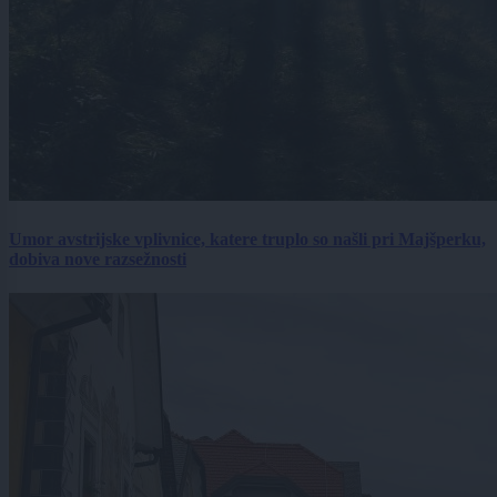
Umor avstrijske vplivnice, katere truplo so našli pri Majšperku,
dobiva nove razsežnosti