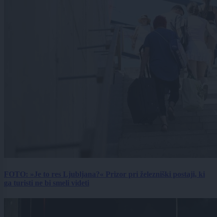
FOTO: »Je to res Ljubljana?« Prizor pri železniški postaji, ki
ga turisti ne bi smeli videti