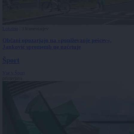
Lokalno
|
3 komentarjev
Občani opozarjajo na »poniževanje pešcev«,
Janković sprememb ne načrtuje
Šport
Vse v Šport
primerjava