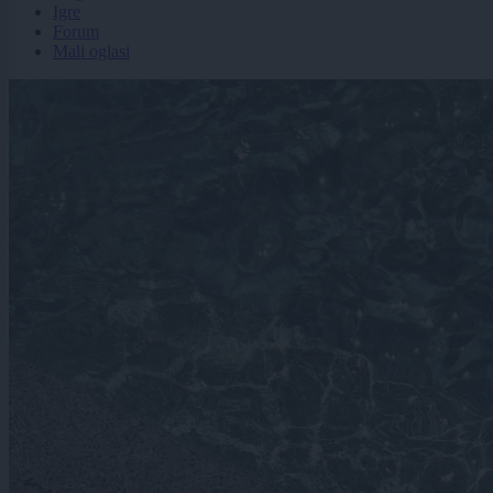
Igre
Forum
Mali oglasi