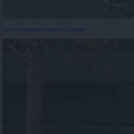
Konec brezplačnega kopanja v Ljubljani