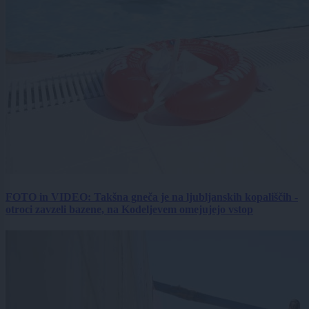
FOTO in VIDEO: Takšna gneča je na ljubljanskih kopališčih -
otroci zavzeli bazene, na Kodeljevem omejujejo vstop