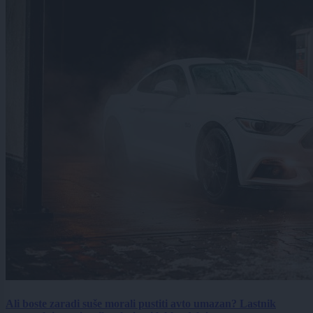
Ali boste zaradi suše morali pustiti avto umazan? Lastnik