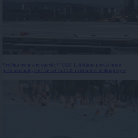
Vročina terja svoj davek: V UKC Ljubljana porast hudo
poškodovanih, letos že več kot 420 pristankov helikopterjev