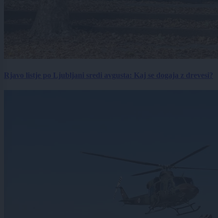
Rjavo listje po Ljubljani sredi avgusta: Kaj se dogaja z drevesi?