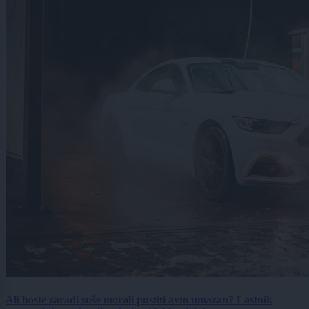
Ali boste zaradi suše morali pustiti avto umazan? Lastnik