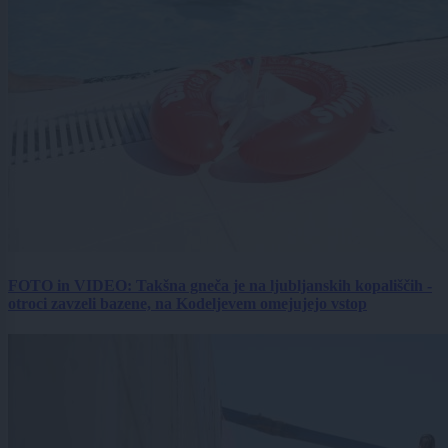
FOTO in VIDEO: Takšna gneča je na ljubljanskih kopališčih -
otroci zavzeli bazene, na Kodeljevem omejujejo vstop