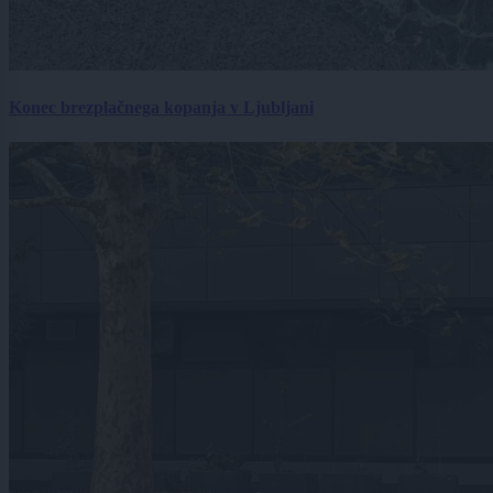
Konec brezplačnega kopanja v Ljubljani