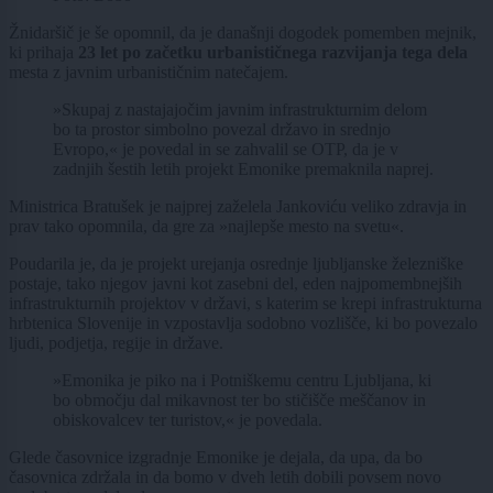
Žnidaršič je še opomnil, da je današnji dogodek pomemben mejnik,
ki prihaja
23 let po začetku urbanističnega razvijanja tega dela
mesta z javnim urbanističnim natečajem.
»Skupaj z nastajajočim javnim infrastrukturnim delom
bo ta prostor simbolno povezal državo in srednjo
Evropo,« je povedal in se zahvalil se OTP, da je v
zadnjih šestih letih projekt Emonike premaknila naprej.
Ministrica Bratušek je najprej zaželela Jankoviću veliko zdravja in
prav tako opomnila, da gre za »najlepše mesto na svetu«.
Poudarila je, da je projekt urejanja osrednje ljubljanske železniške
postaje, tako njegov javni kot zasebni del, eden najpomembnejših
infrastrukturnih projektov v državi, s katerim se krepi infrastrukturna
hrbtenica Slovenije in vzpostavlja sodobno vozlišče, ki bo povezalo
ljudi, podjetja, regije in države.
»Emonika je piko na i Potniškemu centru Ljubljana, ki
bo območju dal mikavnost ter bo stičišče meščanov in
obiskovalcev ter turistov,« je povedala.
Glede časovnice izgradnje Emonike je dejala, da upa, da bo
časovnica zdržala in da bomo v dveh letih dobili povsem novo