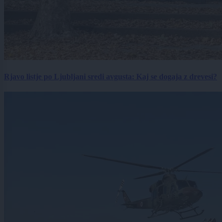
Rjavo listje po Ljubljani sredi avgusta: Kaj se dogaja z drevesi?