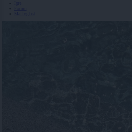
Igre
Forum
Mali oglasi