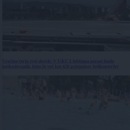
Vročina terja svoj davek: V UKC Ljubljana porast hudo
poškodovanih, letos že več kot 420 pristankov helikopterjev