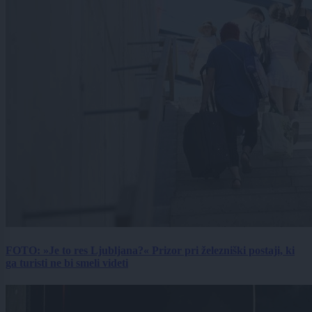
FOTO: »Je to res Ljubljana?« Prizor pri železniški postaji, ki
ga turisti ne bi smeli videti