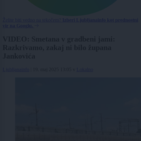
Želite biti vedno na tekočem?
Izberi Ljubljanainfo kot prednostni
vir na Googlu.
VIDEO: Smetana v gradbeni jami:
Razkrivamo, zakaj ni bilo župana
Jankovića
Ljubljanainfo
|
19. maj 2025 13:05
v
Lokalno