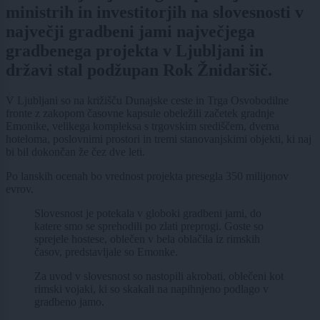
ministrih in investitorjih na slovesnosti v
največji gradbeni jami največjega
gradbenega projekta v Ljubljani in
državi stal podžupan Rok Žnidaršič.
V Ljubljani so na križišču Dunajske ceste in Trga Osvobodilne
fronte z zakopom časovne kapsule obeležili začetek gradnje
Emonike, velikega kompleksa s trgovskim središčem, dvema
hoteloma, poslovnimi prostori in tremi stanovanjskimi objekti, ki naj
bi bil dokončan že čez dve leti.
Po lanskih ocenah bo vrednost projekta presegla 350 milijonov
evrov.
Slovesnost je potekala v globoki gradbeni jami, do
katere smo se sprehodili po zlati preprogi. Goste so
sprejele hostese, oblečen v bela oblačila iz rimskih
časov, predstavljale so Emonke.
Za uvod v slovesnost so nastopili akrobati, oblečeni kot
rimski vojaki, ki so skakali na napihnjeno podlago v
gradbeno jamo.