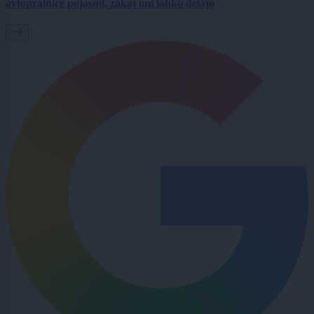
avtopralnice pojasnil, zakaj oni lahko delajo