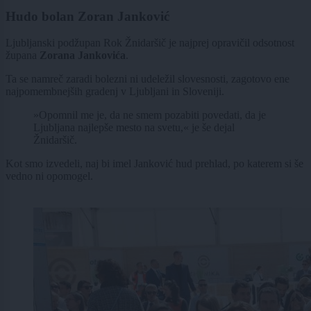
Hudo bolan Zoran Janković
Ljubljanski podžupan Rok Žnidaršič je najprej opravičil odsotnost
župana
Zorana Jankovića
.
Ta se namreč zaradi bolezni ni udeležil slovesnosti, zagotovo ene
najpomembnejših gradenj v Ljubljani in Sloveniji.
»Opomnil me je, da ne smem pozabiti povedati, da je
Ljubljana najlepše mesto na svetu,« je še dejal
Žnidaršič.
Kot smo izvedeli, naj bi imel Janković hud prehlad, po katerem si še
vedno ni opomogel.