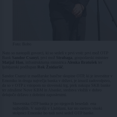
Foto: Bobo
Nato so nastopili govorci, ki so sedeli v prvi vrsti: prvi mož OTP
Bank
Sandor Csanyi
, prvi mož
Strabaga
, gospodarski minister
Matjaž Han
, infrastrukturna ministrica
Alenka Bratušek
ter
ljubljanski podžupan
Rok Žnidaršič
.
Sandor Csanyi iz madžarske bančne skupine OTP, ki je investitor v
Emoniko in druga največja banka v državi, je izrazil zadovoljstvo,
da so v OTP z vstopom na slovenski trg, prek nakupa SKB banke
ter združene Nove KBM in Abanke, sredstva vložili v dobro
delujočo državo z dobrimi zaposlenimi.
Slovenska OTP banka je po njegovih besedah ena
najboljših. V najvišji v Ljubljani, kar sto metrov visoki
stolpnici Emonike bo tudi novi sedež OTP banke.