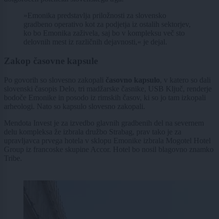
»Emonika predstavlja priložnosti za slovensko
gradbeno operativo kot za podjetja iz ostalih sektorjev,
ko bo Emonika zaživela, saj bo v kompleksu več sto
delovnih mest iz različnih dejavnosti,« je dejal.
Zakop časovne kapsule
Po govorih so slovesno zakopali
časovno kapsulo
, v katero so dali
slovenski časopis Delo, tri madžarske časnike, USB Ključ, renderje
bodoče Emonike in posodo iz rimskih časov, ki so jo tam izkopali
arheologi. Nato so kapsulo slovesno zakopali.
Mendota Invest je za izvedbo glavnih gradbenih del na severnem
delu kompleksa že izbrala družbo Strabag, prav tako je za
upravljavca prvega hotela v sklopu Emonike izbrala Mogotel Hotel
Group iz francoske skupine Accor. Hotel bo nosil blagovno znamko
Tribe.