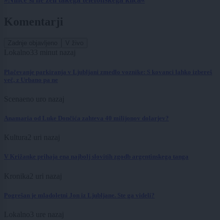
Komentarji
Zadnje objavljeno
V živo
Lokalno
33 minut nazaj
Plačevanje parkiranja v Ljubljani zmedlo voznike: S kovanci lahko izbereš
več, z Urbano pa ne
Scena
eno uro nazaj
Anamaria od Luke Dončića zahteva 40 milijonov dolarjev?
Kultura
2 uri nazaj
V Križanke prihaja ena najbolj slovitih zgodb argentinskega tanga
Kronika
2 uri nazaj
Pogrešan je mladoletni Jon iz Ljubljane. Ste ga videli?
Lokalno
3 ure nazaj