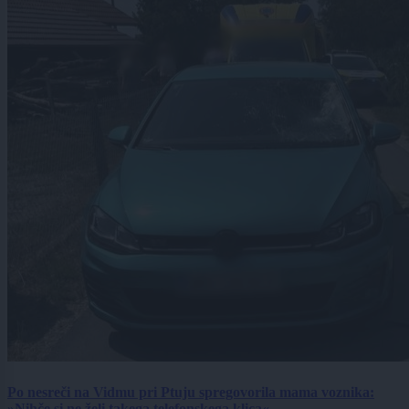
Po nesreči na Vidmu pri Ptuju spregovorila mama voznika:
»Nihče si ne želi takega telefonskega klica«