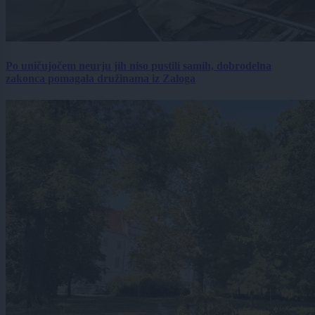
Po uničujočem neurju jih niso pustili samih, dobrodelna
zakonca pomagala družinama iz Zaloga