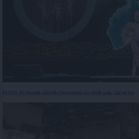
FOTO: Po burnih odzivih Queernight navdušil poln Glavni trg