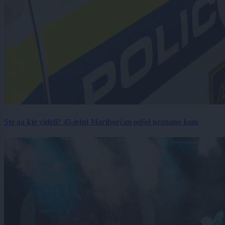
Ste ga kje videli? 45-letni Mariborčan odšel neznano kam