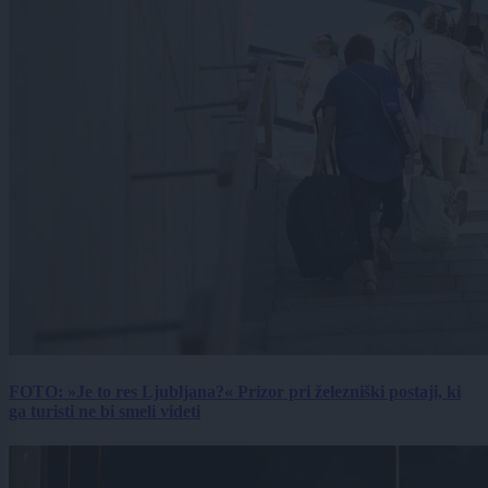
FOTO: »Je to res Ljubljana?« Prizor pri železniški postaji, ki
ga turisti ne bi smeli videti