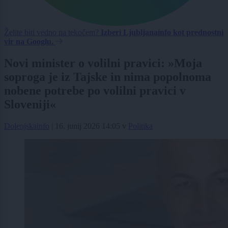
Želite biti vedno na tekočem?
Izberi Ljubljanainfo kot prednostni
vir na Googlu.
Novi minister o volilni pravici: »Moja
soproga je iz Tajske in nima popolnoma
nobene potrebe po volilni pravici v
Sloveniji«
Dolenjskainfo
|
16. junij 2026 14:05
v
Politika