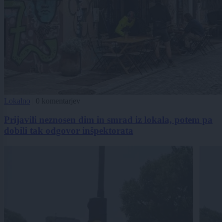
Lokalno
|
0 komentarjev
Prijavili neznosen dim in smrad iz lokala, potem pa
dobili tak odgovor inšpektorata