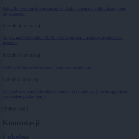
Prijavili neznosen dim in smrad iz lokala, potem pa dobili tak odgovor
inšpektorata
Kronika
4 ure nazaj
Napeta noč v Kamniku: Moški ni želel predati otroka, posredovali so
specialci
Kronika
4 ure nazaj
45-letni Matjaž odšel neznano kam, išče ga policija
Lokalno
5 ur nazaj
Nad podvozom na Celovški od danes novi semaforji: To se bo zgodilo ob
naslednjem poplavljanju
Prikaži več
Komentarji
Lokalno