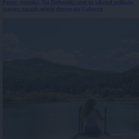
Pozor, vozniki: Na Dolenjski cesti ta vikend prihaja
zapora zaradi sečnje dreves na Golovcu