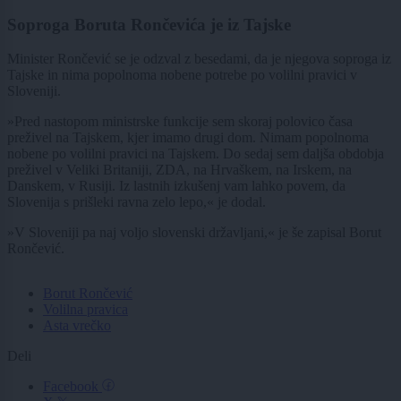
Soproga Boruta Rončevića je iz Tajske
Minister Rončević se je odzval z besedami, da je njegova soproga iz
Tajske in nima popolnoma nobene potrebe po volilni pravici v
Sloveniji.
»Pred nastopom ministrske funkcije sem skoraj polovico časa
preživel na Tajskem, kjer imamo drugi dom. Nimam popolnoma
nobene po volilni pravici na Tajskem. Do sedaj sem daljša obdobja
preživel v Veliki Britaniji, ZDA, na Hrvaškem, na Irskem, na
Danskem, v Rusiji. Iz lastnih izkušenj vam lahko povem, da
Slovenija s prišleki ravna zelo lepo,« je dodal.
»V Sloveniji pa naj voljo slovenski državljani,« je še zapisal Borut
Rončević.
Borut Rončević
Volilna pravica
Asta vrečko
Deli
Facebook