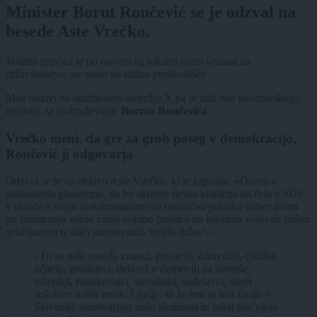
Minister Borut Rončević se je odzval na
besede Aste Vrečko.
Volilna pravica je po novem na lokalni ravni vezana na
državljanstvo, ne samo na stalno prebivališče.
Med odzivi na družbenem omrežju X pa je tudi tisti novomeškega
ministra za izobraževanje
Boruta Rončevića
.
Vrečko meni, da gre za grob poseg v demokracijo,
Rončević ji odgovarja
Odzval se je na objavo Aste Vrečko, ki je zapisala: »Danes v
parlamentu glasujemo, da bo skrajno desna koalicija na čelu s SDS
v skladu s svojo diskriminatorno in rasistično politiko dober teden
po formiranju vlade vzela volilno pravico na lokalnih volitvah našim
sokrajanom iz tako imenovanih 'tretjih držav'.«
»To so naši sosedi, znanci, prijatelji, zdravniki, čistilke,
učitelji, gradbinci, delavci v domovih za starejše,
inženirji, raziskovalci, sorodniki, sodelavci, starši
sošolcev naših otrok. Ljudje, ki že leta in leta živijo v
Sloveniji, soustvarjajo našo skupnost in tukaj plačujejo