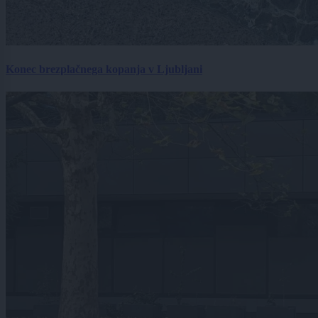
Konec brezplačnega kopanja v Ljubljani