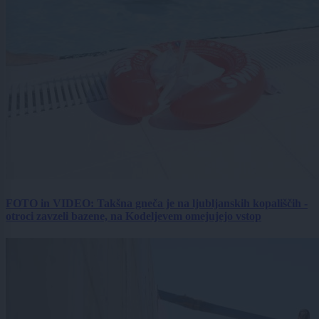
FOTO in VIDEO: Takšna gneča je na ljubljanskih kopališčih -
otroci zavzeli bazene, na Kodeljevem omejujejo vstop