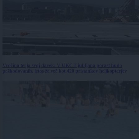
Vročina terja svoj davek: V UKC Ljubljana porast hudo
poškodovanih, letos že več kot 420 pristankov helikopterjev