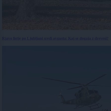
Rjavo listje po Ljubljani sredi avgusta: Kaj se dogaja z drevesi?