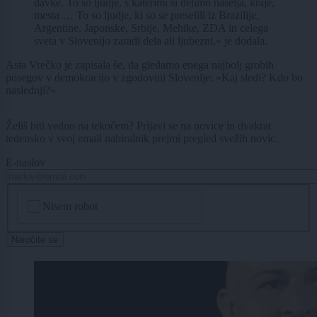
davke. To so ljudje, s katerimi si delimo naselja, kraje,
mesta … To so ljudje, ki so se preselili iz Brazilije,
Argentine, Japonske, Srbije, Mehike, ZDA in celega
sveta v Slovenijo zaradi dela ali ljubezni,« je dodala.
Asta Vrečko je zapisala še, da gledamo enega najbolj grobih
posegov v demokracijo v zgodovini Slovenije: »Kaj sledi? Kdo bo
naslednji?«
Želiš biti vedno na tekočem? Prijavi se na novice in dvakrat
tedensko v svoj email nabiralnik prejmi pregled svežih novic.
E-naslov
CAPTCHA
Nisem robot
Naročite se