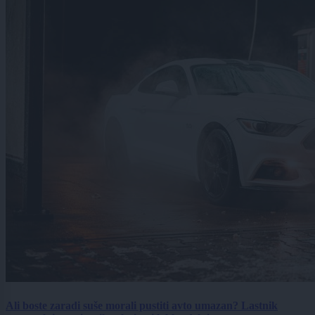
Ali boste zaradi suše morali pustiti avto umazan? Lastnik