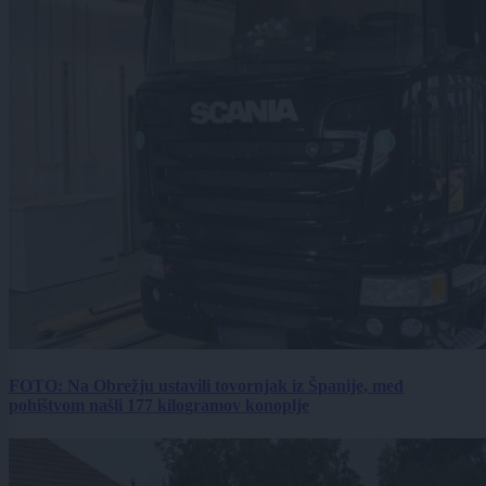
FOTO: Na Obrežju ustavili tovornjak iz Španije, med
pohištvom našli 177 kilogramov konoplje