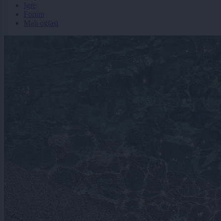
Igre
Forum
Mali oglasi