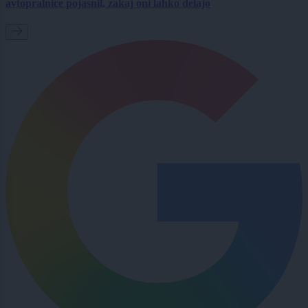
avtopralnice pojasnil, zakaj oni lahko delajo