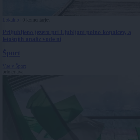
Lokalno
|
0 komentarjev
Priljubljeno jezero pri Ljubljani polno kopalcev, a
letošnjih analiz vode ni
Šport
Vse v Šport
primerjava