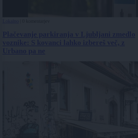
Lokalno
|
0 komentarjev
Plačevanje parkiranja v Ljubljani zmedlo
voznike: S kovanci lahko izbereš več, z
Urbano pa ne