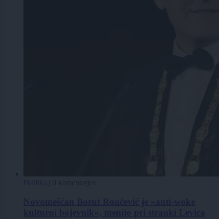
Politika
|
0 komentarjev
Novomeščan Borut Rončević je »anti-woke
kulturni bojevnik«, menijo pri stranki Levica