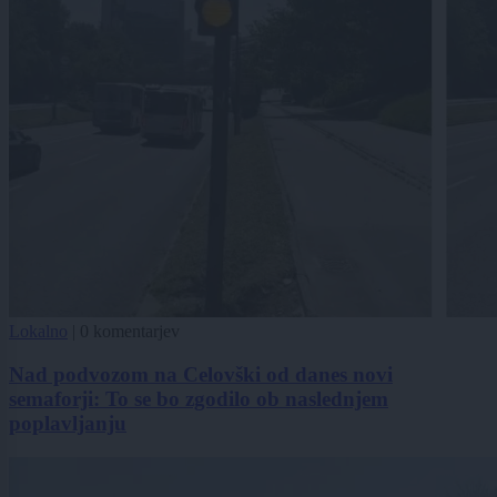
Lokalno
|
0 komentarjev
Nad podvozom na Celovški od danes novi
semaforji: To se bo zgodilo ob naslednjem
poplavljanju