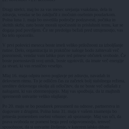
Dragi strelci, maj bo za vas mesec urejanja vsakdana, dela in
zdravja, vendar se bo zaključil z močnim osebnim poudarkom.
Polna luna 1. maja bo osvetlila področje podzavesti, počitka in
skritih skrbi, zato boste morali upočasniti in prisluhniti temu, kar se
dogaja pod površjem. Če ste predolgo bežali pred utrujenostjo, vas
bo telo opozorilo.
V prvi polovici meseca boste imeli veliko priložnosti za izboljšanje
rutine. Delo, organizacija in praktične naloge bodo zahtevali več
pozornosti, vendar vam lahko prav red prinese občutek svobode. Če
boste poenostavili svoj urnik, boste ugotovili, da imate več energije
za stvari, ki vas resnično veselijo.
Mlaj 16. maja odpira novo poglavje pri zdravju, navadah in
delovnem ritmu. To je odličen čas za začetek bolj stabilnega režima,
ureditev delovnega okolja ali odločitev, da ne boste več odlašali z
nalogami, ki vas obremenjujejo. Maj vas spodbuja, da iz majhnih
sprememb ustvarite veliko olajšanje.
Po 20. maju se bo poudarek preusmeril na odnose, partnerstva in
dogovore z drugimi. Polna luna 31. maja v vašem znamenju bo
prinesla pomemben osebni vrhunec ali spoznanje. Maj vas uči, da
prava svoboda ne pomeni bega pred odgovornostjo, temveč
sposobnost, da si ustvarite življenje, v katerem lahko dihate.