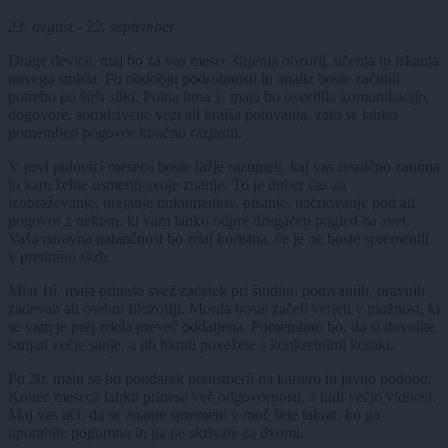
23. avgust - 22. september
Drage device, maj bo za vas mesec širjenja obzorij, učenja in iskanja
novega smisla. Po obdobju podrobnosti in analiz boste začutili
potrebo po širši sliki. Polna luna 1. maja bo osvetlila komunikacijo,
dogovore, sorodstvene vezi ali krajša potovanja, zato se lahko
pomemben pogovor končno razjasni.
V prvi polovici meseca boste lažje razumeli, kaj vas resnično zanima
in kam želite usmeriti svoje znanje. To je dober čas za
izobraževanje, urejanje dokumentov, pisanje, načrtovanje poti ali
pogovor z nekom, ki vam lahko odpre drugačen pogled na svet.
Vaša naravna natančnost bo zdaj koristna, če je ne boste spremenili
v pretirano skrb.
Mlaj 16. maja prinaša svež začetek pri študiju, potovanjih, pravnih
zadevah ali osebni filozofiji. Morda boste začeli verjeti v možnost, ki
se vam je prej zdela preveč oddaljena. Pomembno bo, da si dovolite
sanjati večje sanje, a jih hkrati povežete s konkretnimi koraki.
Po 20. maju se bo poudarek preusmeril na kariero in javno podobo.
Konec meseca lahko prinese več odgovornosti, a tudi večjo vidnost.
Maj vas uči, da se znanje spremeni v moč šele takrat, ko ga
uporabite pogumno in ga ne skrivate za dvomi.