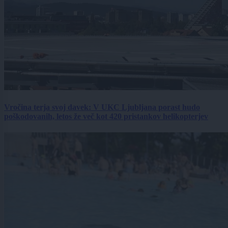
Vročina terja svoj davek: V UKC Ljubljana porast hudo
poškodovanih, letos že več kot 420 pristankov helikopterjev