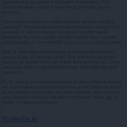
spoznali nekaj, kar spremeni vaš pogled na prihodnost. Vaša
intuicija bo močna, vendar jo boste morali povezati z jasnimi
besedami.
V prvi polovici meseca bo veliko opravkov, sporočil, srečanj in
dogovorov. Morda boste morali urediti dokumente, se pogovoriti s
sorodniki ali sprejeti odločitev, povezano z izobraževanjem.
Pomembno bo, da ne razpršite energije v preveč smeri, saj boste
najbolj uspešni, če se osredotočite na tisto, kar ima resničen pomen.
Mlaj 16. maja odpira novo poglavje na področju komunikacije,
pisanja, učenja ali lokalnega okolja. To je odličen čas za začetek
projekta, pri katerem bodo vaše besede imele posebno težo. Če ste
nekaj dolgo čutili, a tega niste znali izraziti, boste zdaj lažje našli
pravi način.
Po 20. maju se bo poudarek preusmeril na dom, družino in notranji
mir. Konec meseca lahko prinese potrebo po več zasebnosti, hkrati
pa tudi jasnejše razumevanje, kam želite pripadati. Maj vas uči, da
sanje postanejo resničnost šele takrat, ko jim daste obliko, glas in
prostor v vsakdanjem življenju.
Preberite še