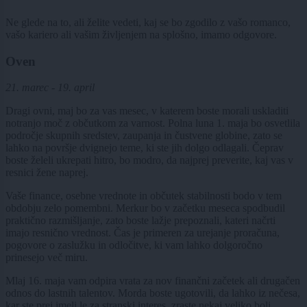
Ne glede na to, ali želite vedeti, kaj se bo zgodilo z vašo romanco,
vašo kariero ali vašim življenjem na splošno, imamo odgovore.
Oven
21. marec - 19. april
Dragi ovni, maj bo za vas mesec, v katerem boste morali uskladiti
notranjo moč z občutkom za varnost. Polna luna 1. maja bo osvetlila
področje skupnih sredstev, zaupanja in čustvene globine, zato se
lahko na površje dvignejo teme, ki ste jih dolgo odlagali. Čeprav
boste želeli ukrepati hitro, bo modro, da najprej preverite, kaj vas v
resnici žene naprej.
Vaše finance, osebne vrednote in občutek stabilnosti bodo v tem
obdobju zelo pomembni. Merkur bo v začetku meseca spodbudil
praktično razmišljanje, zato boste lažje prepoznali, kateri načrti
imajo resnično vrednost. Čas je primeren za urejanje proračuna,
pogovore o zaslužku in odločitve, ki vam lahko dolgoročno
prinesejo več miru.
Mlaj 16. maja vam odpira vrata za nov finančni začetek ali drugačen
odnos do lastnih talentov. Morda boste ugotovili, da lahko iz nečesa,
kar ste prej imeli le za stranski interes, zraste nekaj veliko bolj