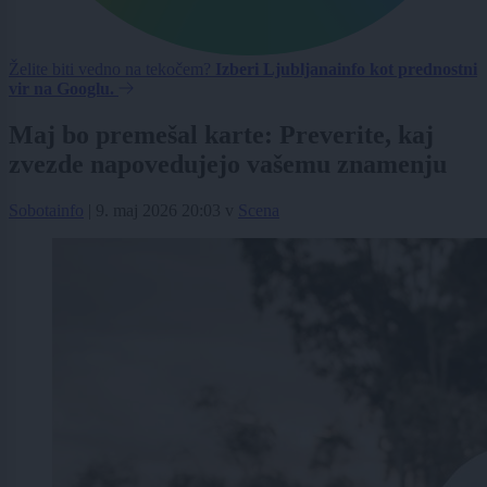
Želite biti vedno na tekočem?
Izberi Ljubljanainfo kot prednostni
vir na Googlu.
Maj bo premešal karte: Preverite, kaj
zvezde napovedujejo vašemu znamenju
Sobotainfo
|
9. maj 2026 20:03
v
Scena