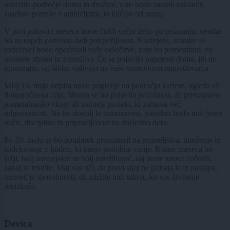
osvetlila področje doma in družine, zato boste morali uskladiti
zasebne potrebe z ambicijami, ki kličejo od zunaj.
V prvi polovici meseca boste čutili večjo željo po priznanju, vendar
bo za uspeh potrebna tudi potrpežljivost. Nadrejeni, stranke ali
sodelavci bodo opazovali vaše odločitve, zato bo pomembno, da
ostanete zbrani in zanesljivi. Če se pojavijo napetosti doma, jih ne
ignorirajte, saj lahko vplivajo na vašo sposobnost napredovanja.
Mlaj 16. maja odpira novo poglavje na področju kariere, ugleda ali
dolgoročnega cilja. Morda se bo pojavila priložnost, da prevzamete
pomembnejšo vlogo ali začnete projekt, ki zahteva več
odgovornosti. Ne bo dovolj le samozavest, potrebni bodo tudi jasen
načrt, disciplina in pripravljenost na dosledno delo.
Po 20. maju se bo poudarek preusmeril na prijateljstva, mreženje in
sodelovanje z ljudmi, ki imajo podobne vizije. Konec meseca bo
lažji, bolj ustvarjalen in bolj navdihujoč, saj boste znova začutili,
zakaj se trudite. Maj vas uči, da pravi sijaj ne prihaja le iz nastopa,
temveč iz sposobnosti, da zdržite tudi takrat, ko vas življenje
preizkuša.
Devica