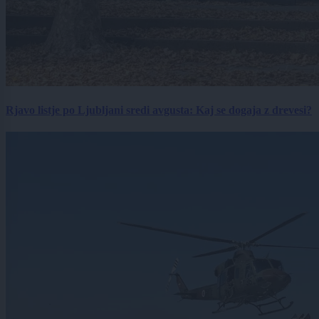
Rjavo listje po Ljubljani sredi avgusta: Kaj se dogaja z drevesi?