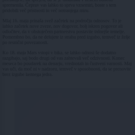
spremenila. Čeprav vas lahko to sprva vznemiri, boste s tem
pridobili več pristnosti in več notranjega miru.
Mlaj 16. maja prinaša svež začetek na področju odnosov. To je
lahko začetek nove zveze, nov dogovor, bolj iskren pogovor ali
odločitev, da v obstoječem partnerstvu postavite trdnejše temelje.
Pomembno bo, da ne delujete iz strahu pred izgubo, temveč iz želje
po resnični povezanosti.
Ko 18. maja Mars vstopi v bika, se lahko odnosi še dodatno
razgibajo, saj bodo drugi od vas zahtevali več odzivnosti. Konec
meseca bo poudarek na denarju, vrednotah in čustveni varnosti. Maj
vas uči, da moč ni v nadzoru, temveč v sposobnosti, da se prenovite
brez izgube lastnega jedra.