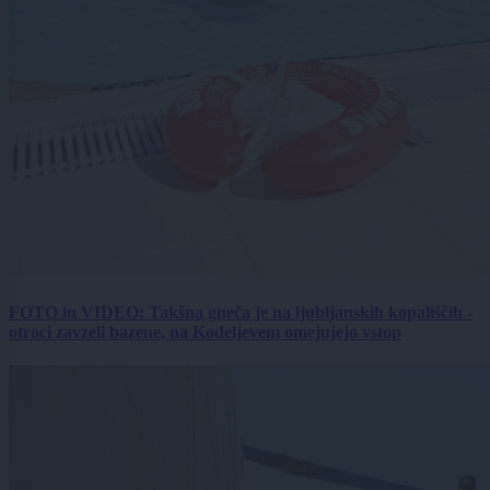
FOTO in VIDEO: Takšna gneča je na ljubljanskih kopališčih -
otroci zavzeli bazene, na Kodeljevem omejujejo vstop