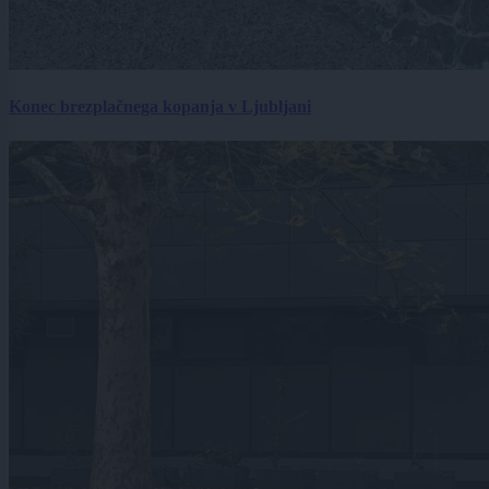
Konec brezplačnega kopanja v Ljubljani