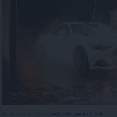
Ali boste zaradi suše morali pustiti avto umazan? Lastnik