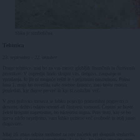
Slika je simbolična.
Tehtnica
23. september - 22. oktober
Drage tehtnice, maj bo za vas mesec globljih finančnih in čustvenih
premikov. V ospredju bodo skupni viri, dolgovi, zaupanje in
vprašanja, ki jih ni mogoče rešiti le s prijaznim nasmehom. Polna
luna 1. maja bo osvetlila vaše osebne finance, zato boste morali
pogledati, kje dajete preveč in kje si zaslužite več.
V prvi polovici meseca se lahko pojavijo pomembni pogovori o
denarju, delitvi odgovornosti ali čustveni varnosti. Čeprav se boste
želeli izogniti napetostim, bo iskrenost nujna. Prav tisto, kar se bo
sprva zdelo neprijetno, vam lahko prinese več svobode in bolj jasne
dogovore.
Mlaj 16. maja odpira možnost za nov začetek pri skupnih sredstvih,
intimnosti ali notranji preobrazbi. To je čas, ko lahko opustite stare