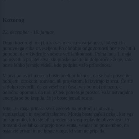
Kozorog
22. december - 19. januar
Dragi kozorogi, maj bo za vas mesec ustvarjalnosti, ljubezni in
ponovnega stika z veseljem. Po obdobju odgovornosti boste začutili
potrebo, da v življenje vnesete več lahkotnosti. Polna luna 1. maja
bo osvetlila prijateljstva, skupinske načrte in dolgoročne želje, zato
boste lahko jasneje videli, kdo podpira vašo prihodnost.
V prvi polovici meseca boste imeli priložnost, da se bolj posvetite
hobijem, otrokom, romanci ali projektom, ki izvirajo iz srca. Če ste
si dolgo govorili, da za veselje ni časa, vas bo maj prijazno, a
odločno opomnil, da tudi užitek potrebuje prostor. Vaša ustvarjalna
energija se bo krepila, če jo boste jemali resno.
Mlaj 16. maja prinaša svež začetek na področju ljubezni,
samizražanja in osebnih talentov. Morda boste začeli nekaj, kar vas
bo spomnilo, kdo ste bili, preden so vas preplavile obveznosti. Pri
romantiki se lahko odprejo nova vrata, vendar bo pomembno, da
ostanete pristni in ne igrate vloge, ki vam ne pripada.