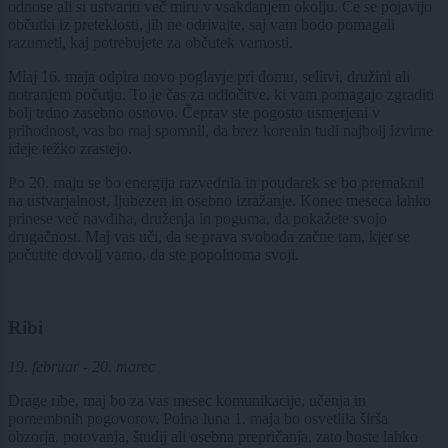
odnose ali si ustvariti več miru v vsakdanjem okolju. Če se pojavijo
občutki iz preteklosti, jih ne odrivajte, saj vam bodo pomagali
razumeti, kaj potrebujete za občutek varnosti.
Mlaj 16. maja odpira novo poglavje pri domu, selitvi, družini ali
notranjem počutju. To je čas za odločitve, ki vam pomagajo zgraditi
bolj trdno zasebno osnovo. Čeprav ste pogosto usmerjeni v
prihodnost, vas bo maj spomnil, da brez korenin tudi najbolj izvirne
ideje težko zrastejo.
Po 20. maju se bo energija razvedrila in poudarek se bo premaknil
na ustvarjalnost, ljubezen in osebno izražanje. Konec meseca lahko
prinese več navdiha, druženja in poguma, da pokažete svojo
drugačnost. Maj vas uči, da se prava svoboda začne tam, kjer se
počutite dovolj varno, da ste popolnoma svoji.
Ribi
19. februar - 20. marec
Drage ribe, maj bo za vas mesec komunikacije, učenja in
pomembnih pogovorov. Polna luna 1. maja bo osvetlila širša
obzorja, potovanja, študij ali osebna prepričanja, zato boste lahko