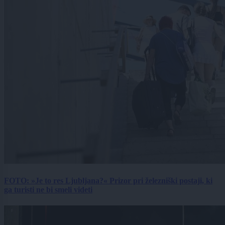
FOTO: »Je to res Ljubljana?« Prizor pri železniški postaji, ki
ga turisti ne bi smeli videti