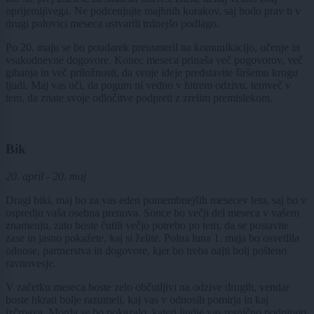
oprijemljivega. Ne podcenjujte majhnih korakov, saj bodo prav ti v
drugi polovici meseca ustvarili trdnejšo podlago.
Po 20. maju se bo poudarek preusmeril na komunikacijo, učenje in
vsakodnevne dogovore. Konec meseca prinaša več pogovorov, več
gibanja in več priložnosti, da svoje ideje predstavite širšemu krogu
ljudi. Maj vas uči, da pogum ni vedno v hitrem odzivu, temveč v
tem, da znate svoje odločitve podpreti z zrelim premislekom.
Bik
20. april - 20. maj
Dragi biki, maj bo za vas eden pomembnejših mesecev leta, saj bo v
ospredju vaša osebna prenova. Sonce bo večji del meseca v vašem
znamenju, zato boste čutili večjo potrebo po tem, da se postavite
zase in jasno pokažete, kaj si želite. Polna luna 1. maja bo osvetlila
odnose, partnerstva in dogovore, kjer bo treba najti bolj pošteno
ravnovesje.
V začetku meseca boste zelo občutljivi na odzive drugih, vendar
boste hkrati bolje razumeli, kaj vas v odnosih pomirja in kaj
izčrpava. Morda se bo pokazalo, kateri ljudje vas resnično podpirajo