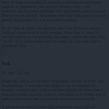
Mlaj 16. maja vas spodbuja k notranjemu čiščenju in mirnejšemu
pogledu na prihodnost. Dan pozneje Merkur vstopi v vaše
znamenje, kar bo počasi prebudilo vašo zgovornost, radovednost in
željo po novih začetkih. Nenadoma boste lažje našli prave besede in
jasneje izrazili tisto, kar se je prej zdelo zapleteno.
Po 20. maju se začne vaše obdobje, zato boste ob koncu meseca
čutili več samozavesti in sveže energije. Polna luna 31. maja bo
osvetlila odnose in vam pokazala, kdo hodi z vami v isti smeri. Maj
vas uči, da se prava jasnost rodi šele takrat, ko si dovolite najprej
prisluhniti tišini.
Rak
21. junij - 22. julij
Dragi raki, maj bo za vas mesec prijateljstev, načrtov in novih vizij
za prihodnost. V ospredju bodo ljudje, ki vas navdihujejo, ter
skupine, v katerih lahko najdete občutek pripadnosti. Polna luna 1.
maja bo osvetlila področje romance, ustvarjalnosti in veselja, zato se
lahko prebudi nekaj, kar ste predolgo potiskali na stranski tir.
V prvi polovici meseca boste lažje prepoznali, kateri cilji vas