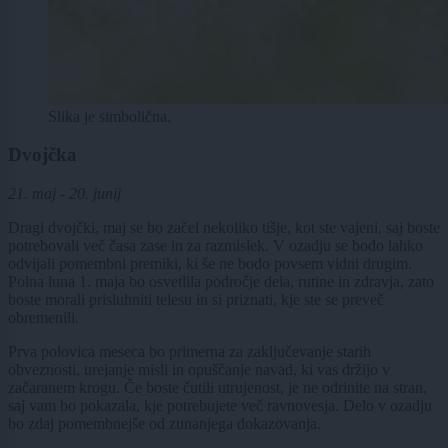
Slika je simbolična.
Dvojčka
21. maj - 20. junij
Dragi dvojčki, maj se bo začel nekoliko tišje, kot ste vajeni, saj boste
potrebovali več časa zase in za razmislek. V ozadju se bodo lahko
odvijali pomembni premiki, ki še ne bodo povsem vidni drugim.
Polna luna 1. maja bo osvetlila področje dela, rutine in zdravja, zato
boste morali prisluhniti telesu in si priznati, kje ste se preveč
obremenili.
Prva polovica meseca bo primerna za zaključevanje starih
obveznosti, urejanje misli in opuščanje navad, ki vas držijo v
začaranem krogu. Če boste čutili utrujenost, je ne odrinite na stran,
saj vam bo pokazala, kje potrebujete več ravnovesja. Delo v ozadju
bo zdaj pomembnejše od zunanjega dokazovanja.