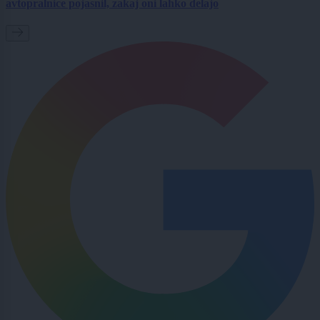
avtopralnice pojasnil, zakaj oni lahko delajo