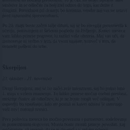
strahove in se odločite za bolj zrel odnos do tega, kar delite z
drugimi. Previdnost pri denarju bo koristna, vendar naj vas ne ustavi
pred razumnimi spremembami.
Po 20. maju boste začeli lažje dihati, saj se bo energija preusmerila k
učenju, potovanjem in širšemu pogledu na življenje. Konec meseca
vam lahko prinese pogovor, ki razširi vaša obzorja. Maj vas uči, da
ravnovesje ni vedno v tem, da vsem ugajate, temveč v tem, da
ostanete pošteni do sebe.
Škorpijon
23. oktober - 21. november
Dragi škorpijoni, maj se bo začel zelo intenzivno, saj bo polna luna
1. maja v vašem znamenju. To lahko prinese močan osebni preobrat,
razkritje čustev ali odločitev, ki je ne boste mogli več odlagati. V
ospredju bo vprašanje, kdo ste postali in kateri odnosi še ustrezajo
vaši novi notranji resnici.
Prva polovica meseca bo močno povezana s partnerstvi, sodelovanji
in pomembnimi dogovori. Morda boste morali jasneje povedati, kaj
pričakujete, ali sprejeti, da se je dinamika v nekem odnosu