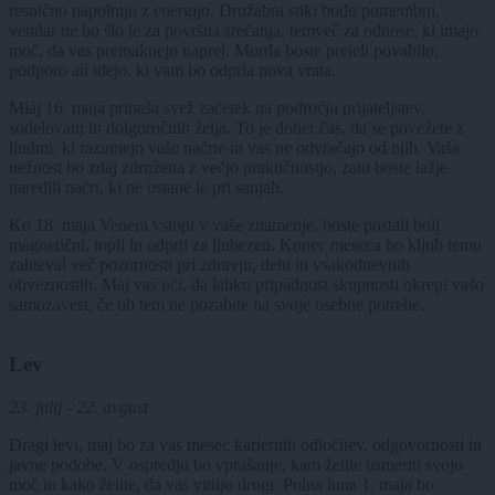
resnično napolnijo z energijo. Družabni stiki bodo pomembni,
vendar ne bo šlo le za površna srečanja, temveč za odnose, ki imajo
moč, da vas premaknejo naprej. Morda boste prejeli povabilo,
podporo ali idejo, ki vam bo odprla nova vrata.
Mlaj 16. maja prinaša svež začetek na področju prijateljstev,
sodelovanj in dolgoročnih želja. To je dober čas, da se povežete z
ljudmi, ki razumejo vaše načrte in vas ne odvračajo od njih. Vaša
nežnost bo zdaj združena z večjo praktičnostjo, zato boste lažje
naredili načrt, ki ne ostane le pri sanjah.
Ko 18. maja Venera vstopi v vaše znamenje, boste postali bolj
magnetični, topli in odprti za ljubezen. Konec meseca bo kljub temu
zahteval več pozornosti pri zdravju, delu in vsakodnevnih
obveznostih. Maj vas uči, da lahko pripadnost skupnosti okrepi vašo
samozavest, če ob tem ne pozabite na svoje osebne potrebe.
Lev
23. julij - 22. avgust
Dragi levi, maj bo za vas mesec kariernih odločitev, odgovornosti in
javne podobe. V ospredju bo vprašanje, kam želite usmeriti svojo
moč in kako želite, da vas vidijo drugi. Polna luna 1. maja bo