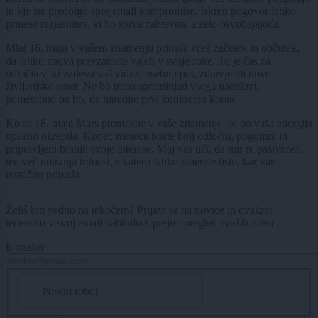
in kje ste predolgo sprejemali kompromise. Iskren pogovor lahko
prinese razjasnitev, ki bo sprva zahtevna, a zelo osvobajajoča.
Mlaj 16. maja v vašem znamenju prinaša svež začetek in občutek,
da lahko znova prevzamete vajeti v svoje roke. To je čas za
odločitev, ki zadeva vaš videz, osebno pot, zdravje ali novo
življenjsko smer. Ne bo treba spreminjati vsega naenkrat,
pomembno pa bo, da naredite prvi konkreten korak.
Ko se 18. maja Mars premakne v vaše znamenje, se bo vaša energija
opazno okrepila. Konec meseca boste bolj odločni, pogumni in
pripravljeni braniti svoje interese. Maj vas uči, da mir ni pasivnost,
temveč notranja trdnost, s katero lahko izberete tisto, kar vam
resnično pripada.
Želiš biti vedno na tekočem? Prijavi se na novice in dvakrat
tedensko v svoj email nabiralnik prejmi pregled svežih novic.
E-naslov
CAPTCHA
Nisem robot