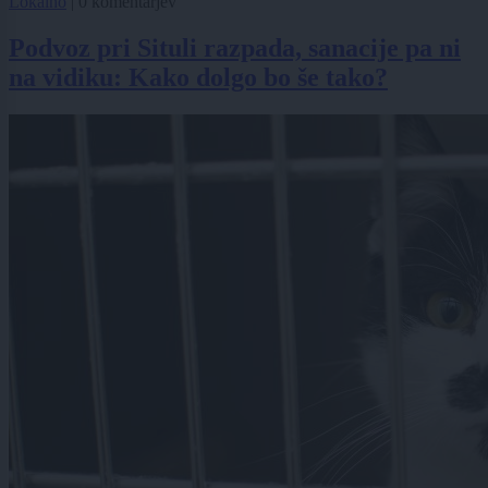
Lokalno
|
0 komentarjev
Podvoz pri Situli razpada, sanacije pa ni
na vidiku: Kako dolgo bo še tako?