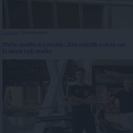
Lokalno
|
0 komentarjev
Mačje zgodbe iz Gmajnic: Dan odprtih vrat za vse,
ki imajo radi mačke