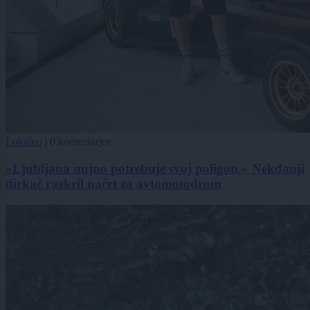
Lokalno
|
0 komentarjev
»Ljubljana nujno potrebuje svoj poligon.« Nekdanji
dirkač razkril načrt za avtomotodrom