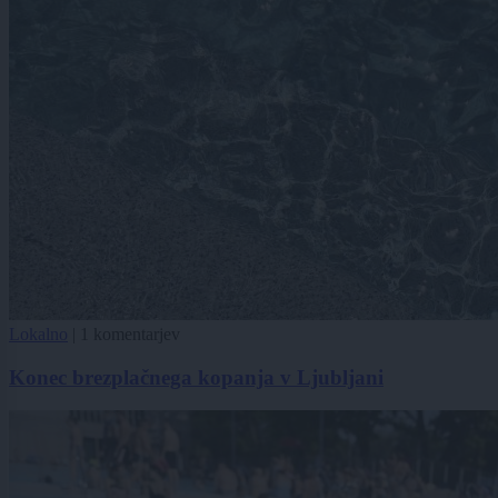
Lokalno
|
1 komentarjev
Konec brezplačnega kopanja v Ljubljani