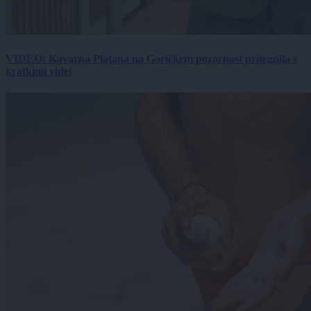
VIDEO: Kavarna Platana na Goričkem pozornost pritegnila s
kratkimi videi