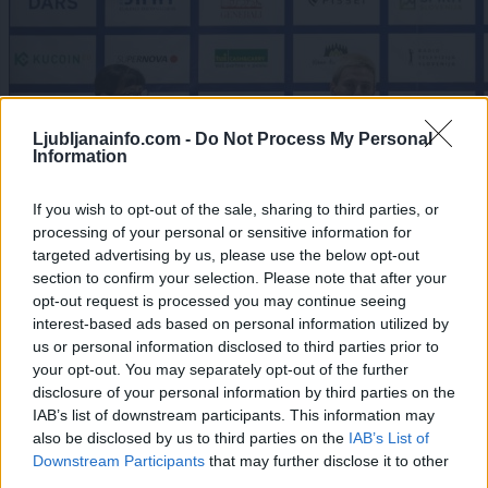
Ljubljanainfo.com -
Do Not Process My Personal
Information
If you wish to opt-out of the sale, sharing to third parties, or
processing of your personal or sensitive information for
targeted advertising by us, please use the below opt-out
section to confirm your selection. Please note that after your
opt-out request is processed you may continue seeing
interest-based ads based on personal information utilized by
us or personal information disclosed to third parties prior to
Šport
Lokalno
|
0 komentarjev
your opt-out. You may separately opt-out of the further
disclosure of your personal information by third parties on the
FOTO in VIDEO: Komenda v znamenju Pogačarja,
IAB’s list of downstream participants. This information may
domači šampion pričaral spektakel
also be disclosed by us to third parties on the
IAB’s List of
Prijavi se na cajtng
Downstream Participants
that may further disclose it to other
third parties.