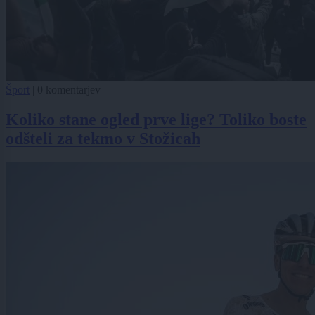
Šport
|
0 komentarjev
Koliko stane ogled prve lige? Toliko boste
odšteli za tekmo v Stožicah