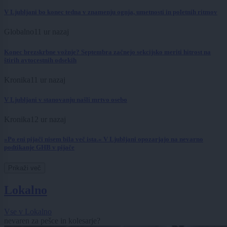
V Ljubljani bo konec tedna v znamenju ognja, umetnosti in poletnih ritmov
Globalno
11 ur nazaj
Konec brezskrbne vožnje? Septembra začnejo sekcijsko meriti hitrost na
štirih avtocestnih odsekih
Kronika
11 ur nazaj
V Ljubljani v stanovanju našli mrtvo osebo
Kronika
12 ur nazaj
»Po eni pijači nisem bila več ista.« V Ljubljani opozarjajo na nevarno
podtikanje GHB v pijače
Prikaži več
Lokalno
Vse v Lokalno
nevaren za pešce in kolesarje?