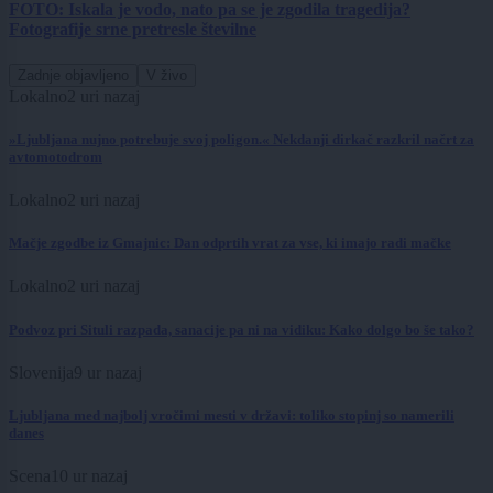
FOTO: Iskala je vodo, nato pa se je zgodila tragedija?
Fotografije srne pretresle številne
Zadnje objavljeno
V živo
Lokalno
2 uri nazaj
»Ljubljana nujno potrebuje svoj poligon.« Nekdanji dirkač razkril načrt za
avtomotodrom
Lokalno
2 uri nazaj
Mačje zgodbe iz Gmajnic: Dan odprtih vrat za vse, ki imajo radi mačke
Lokalno
2 uri nazaj
Podvoz pri Situli razpada, sanacije pa ni na vidiku: Kako dolgo bo še tako?
Slovenija
9 ur nazaj
Ljubljana med najbolj vročimi mesti v državi: toliko stopinj so namerili
danes
Scena
10 ur nazaj