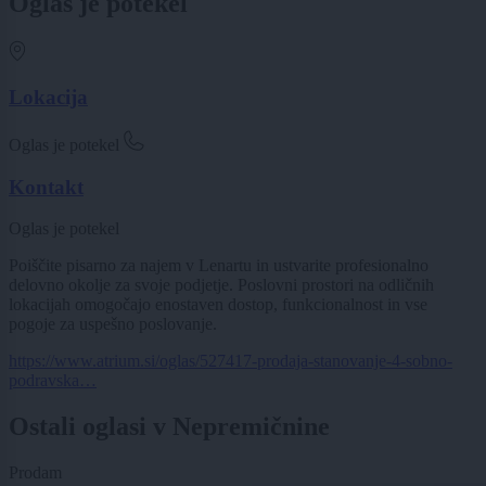
Oglas je potekel
Lokacija
Oglas je potekel
Kontakt
Oglas je potekel
Poiščite pisarno za najem v Lenartu in ustvarite profesionalno
delovno okolje za svoje podjetje. Poslovni prostori na odličnih
lokacijah omogočajo enostaven dostop, funkcionalnost in vse
pogoje za uspešno poslovanje.
https://www.atrium.si/oglas/527417-prodaja-stanovanje-4-sobno-
podravska…
Ostali oglasi v Nepremičnine
Prodam