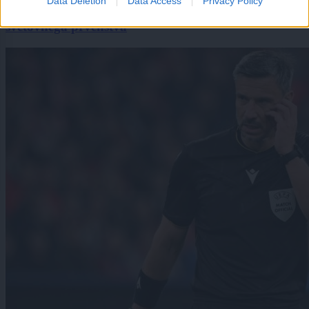
Data Deletion
Data Access
Privacy Policy
Čeferin na čelu evropskega upora: grozi bojkot
svetovnega prvenstva