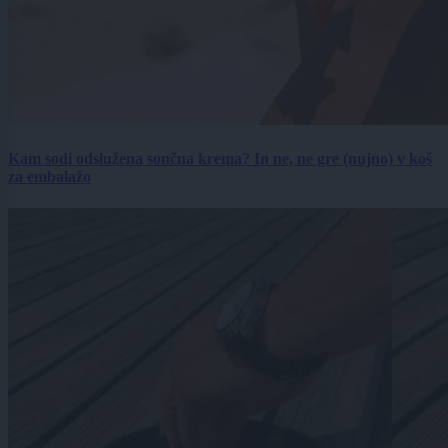
Kam sodi odslužena sončna krema? In ne, ne gre (nujno) v koš
za embalažo