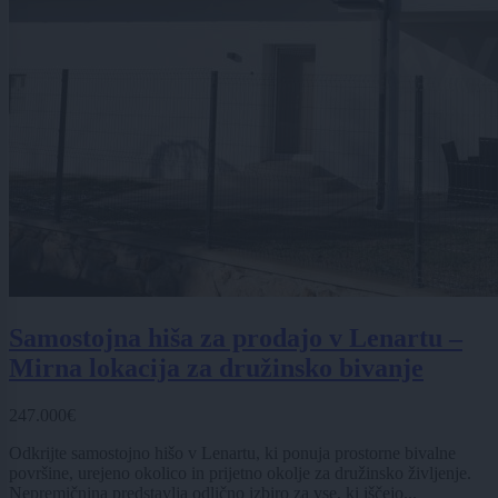
Samostojna hiša za prodajo v Lenartu –
Mirna lokacija za družinsko bivanje
247.000€
Odkrijte samostojno hišo v Lenartu, ki ponuja prostorne bivalne
površine, urejeno okolico in prijetno okolje za družinsko življenje.
Nepremičnina predstavlja odlično izbiro za vse, ki iščejo...