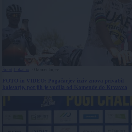
Šport
Lokalno
|
0 komentarjev
FOTO in VIDEO: Pogačarjev izziv znova privabil
kolesarje, pot jih je vodila od Komende do Krvavca