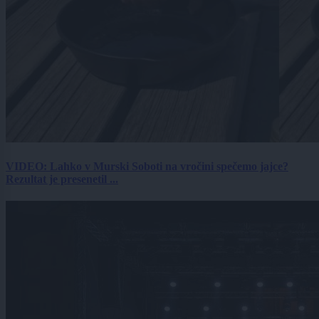
VIDEO: Lahko v Murski Soboti na vročini spečemo jajce?
Rezultat je presenetil ...