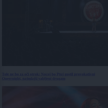
Tole ne bo za oči otrok: Nocoj bo Ptuj gostil provokativni
Queernight, najmlajši vabljeni drugam