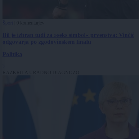
Šport
|
0 komentarjev
Bil je izbran tudi za »seks simbol« prvenstva: Vinčić
odgovarja po zgodovinskem finalu
Politika
RAZKRILA URADNO DIAGNOZO