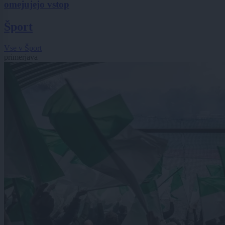
omejujejo vstop
Šport
Vse v Šport
primerjava