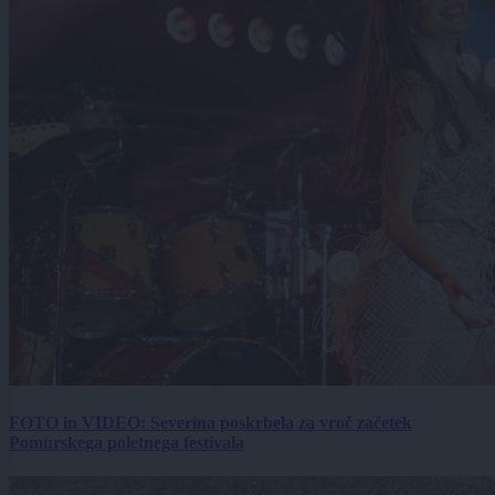
FOTO in VIDEO: Severina poskrbela za vroč začetek
Pomurskega poletnega festivala