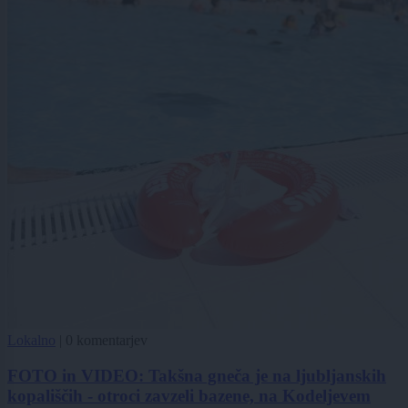
Lokalno
|
0 komentarjev
FOTO in VIDEO: Takšna gneča je na ljubljanskih
kopališčih - otroci zavzeli bazene, na Kodeljevem