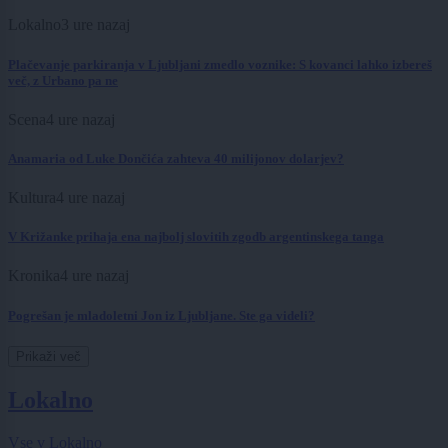
Lokalno
3 ure nazaj
Plačevanje parkiranja v Ljubljani zmedlo voznike: S kovanci lahko izbereš
več, z Urbano pa ne
Scena
4 ure nazaj
Anamaria od Luke Dončića zahteva 40 milijonov dolarjev?
Kultura
4 ure nazaj
V Križanke prihaja ena najbolj slovitih zgodb argentinskega tanga
Kronika
4 ure nazaj
Pogrešan je mladoletni Jon iz Ljubljane. Ste ga videli?
Prikaži več
Lokalno
Vse v Lokalno