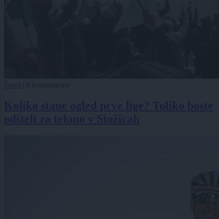
Šport
|
0 komentarjev
Koliko stane ogled prve lige? Toliko boste
odšteli za tekmo v Stožicah