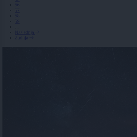
56
57
58
59
…
Naslednja
Zadnja