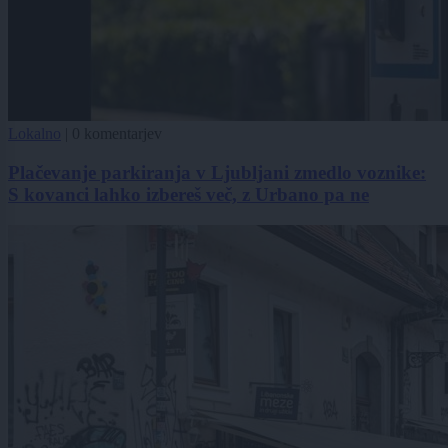
Lokalno
|
0 komentarjev
Plačevanje parkiranja v Ljubljani zmedlo voznike:
S kovanci lahko izbereš več, z Urbano pa ne