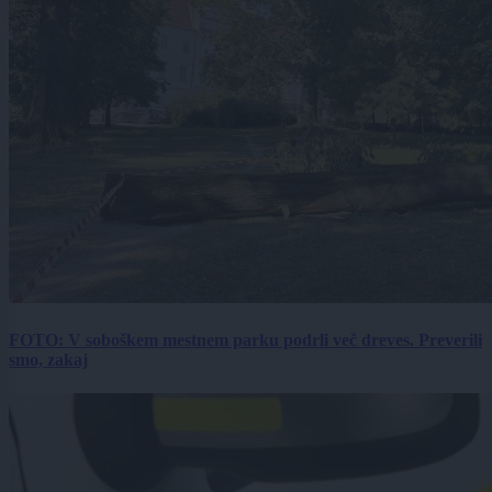
FOTO: V soboškem mestnem parku podrli več dreves. Preverili
smo, zakaj