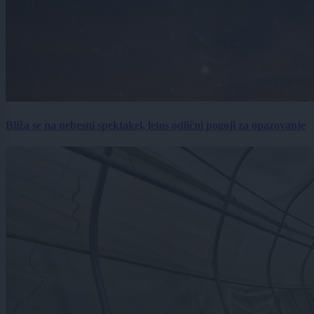
Bliža se na nebesni spektakel, letos odlični pogoji za opazovanje