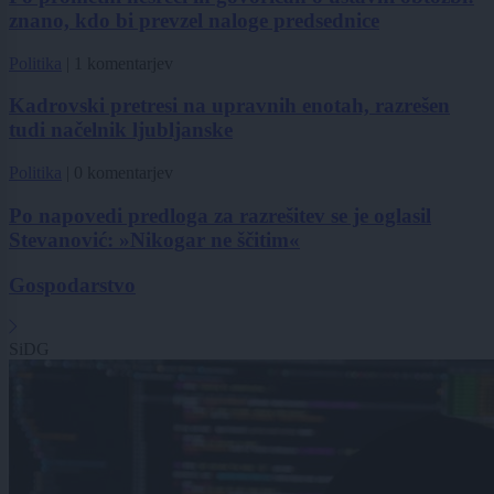
znano, kdo bi prevzel naloge predsednice
Politika
|
1 komentarjev
Kadrovski pretresi na upravnih enotah, razrešen
tudi načelnik ljubljanske
Politika
|
0 komentarjev
Po napovedi predloga za razrešitev se je oglasil
Stevanović: »Nikogar ne ščitim«
Gospodarstvo
SiDG