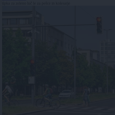
tipka za zeleno luč le za pešce in kolesarje