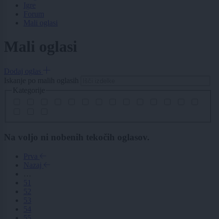
Igre
Forum
Mali oglasi
Mali oglasi
Dodaj oglas
Iskanje po malih oglasih
Kategorije
Na voljo ni nobenih tekočih oglasov.
Prva
Nazaj
…
51
52
53
54
55