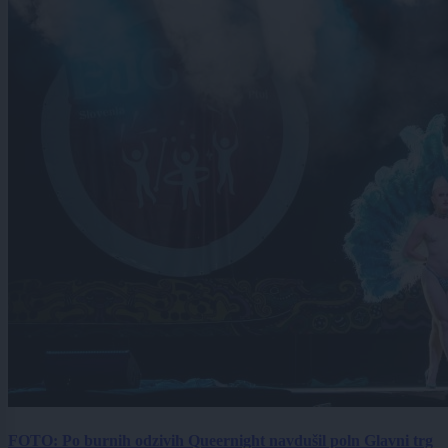
FOTO: Po burnih odzivih Queernight navdušil poln Glavni trg