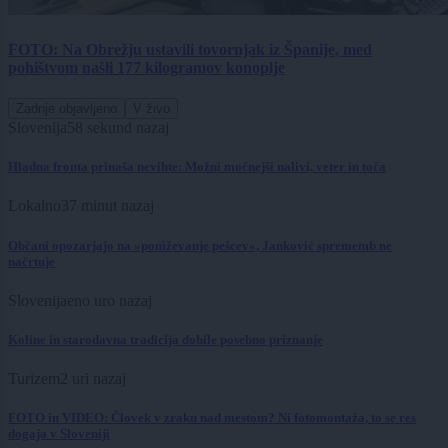
FOTO: Na Obrežju ustavili tovornjak iz Španije, med
pohištvom našli 177 kilogramov konoplje
Zadnje objavljeno
V živo
Slovenija
minuto nazaj
Hladna fronta prinaša nevihte: Možni močnejši nalivi, veter in toča
Lokalno
37 minut nazaj
Občani opozarjajo na »poniževanje pešcev«, Janković sprememb ne
načrtuje
Slovenija
eno uro nazaj
Koline in starodavna tradicija dobile posebno priznanje
Turizem
2 uri nazaj
FOTO in VIDEO: Človek v zraku nad mestom? Ni fotomontaža, to se res
dogaja v Sloveniji