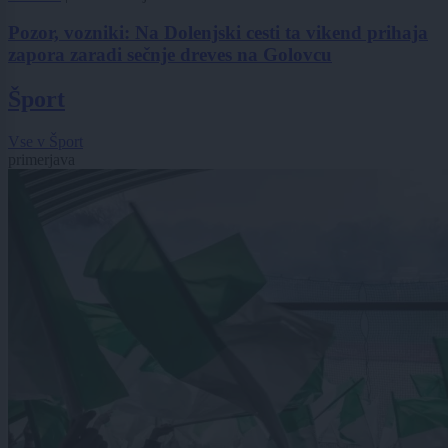
Pozor, vozniki: Na Dolenjski cesti ta vikend prihaja
zapora zaradi sečnje dreves na Golovcu
Šport
Vse v Šport
primerjava