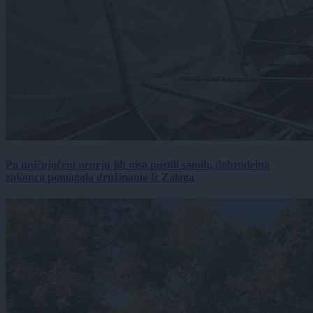
Po uničujočem neurju jih niso pustili samih, dobrodelna
zakonca pomagala družinama iz Zaloga