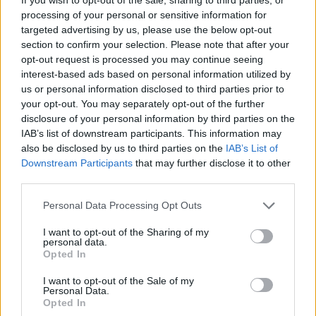
processing of your personal or sensitive information for
Ne točite goriva danes, saj boste že jutri zanj plačali
targeted advertising by us, please use the below opt-out
manj
section to confirm your selection. Please note that after your
opt-out request is processed you may continue seeing
Gospodarstvo
|
1 komentarjev
interest-based ads based on personal information utilized by
us or personal information disclosed to third parties prior to
Vozniki, pripravite denarnice: Jutri prihaja nova
your opt-out. You may separately opt-out of the further
podražitev
disclosure of your personal information by third parties on the
IAB’s list of downstream participants. This information may
Gospodarstvo
|
0 komentarjev
also be disclosed by us to third parties on the
IAB’s List of
Prijavi se na cajtng
V strateškem svetu vlade najmočneje zastopana
Downstream Participants
that may further disclose it to other
third parties.
osrednja Slovenija
Personal Data Processing Opt Outs
Slovenija
I want to opt-out of the Sharing of my
personal data.
prehod fronte
Opted In
I want to opt-out of the Sale of my
Personal Data.
Opted In