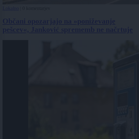
Lokalno
|
0 komentarjev
Občani opozarjajo na »poniževanje
pešcev«, Janković sprememb ne načrtuje