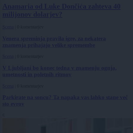
Anamaria od Luke Dončića zahteva 40
milijonov dolarjev?
Scena
|
0 komentarjev
Venera spreminja pravila igre, za nekatera
znamenja prihajajo velike spremembe
Scena
|
0 komentarjev
V Ljubljani bo konec tedna v znamenju ognja,
umetnosti in poletnih ritmov
Scena
|
0 komentarjev
Parkirate na soncu? Ta napaka vas lahko stane več
sto evrov