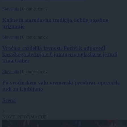
Slovenija
|
0 komentarjev
Koline in starodavna tradicija dobile posebno
priznanje
Slovenija
|
0 komentarjev
Vročina razdelila javnost: Pozivi k odpovedi
kasaškega derbija v Ljutomeru, oglasila se je tudi
Tina Gaber
Slovenija
|
0 komentarjev
Po vročinskem valu vremenski preobrat, opozorila
tudi za Ljubljano
Scena
NOVE INFORMACIJE