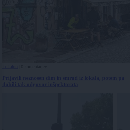
Lokalno
|
0 komentarjev
Prijavili neznosen dim in smrad iz lokala, potem pa
dobili tak odgovor inšpektorata