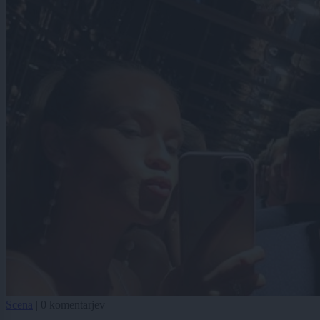
Scena
|
0 komentarjev