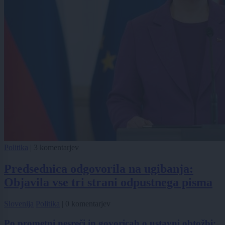
Politika
|
3 komentarjev
Predsednica odgovorila na ugibanja:
Objavila vse tri strani odpustnega pisma
Slovenija
Politika
|
0 komentarjev
Po prometni nesreči in govoricah o ustavni obtožbi: