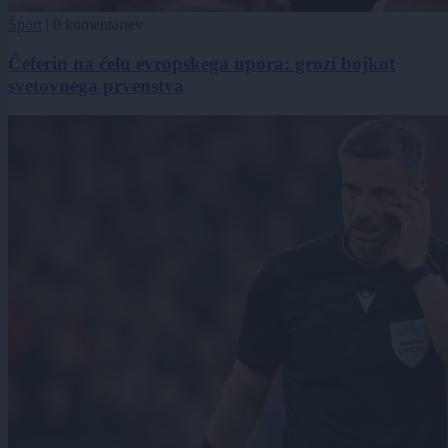
Šport
|
0 komentarjev
Čeferin na čelu evropskega upora: grozi bojkot
svetovnega prvenstva