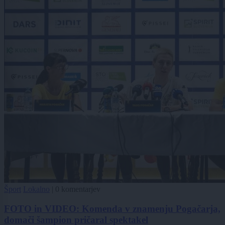
Šport
Lokalno
|
0 komentarjev
FOTO in VIDEO: Komenda v znamenju Pogačarja,
domači šampion pričaral spektakel