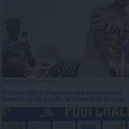
Šport
Lokalno
|
0 komentarjev
FOTO in VIDEO: Pogačarjev izziv znova privabil
kolesarje, pot jih je vodila od Komende do Krvavca