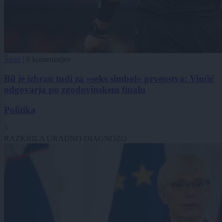
Šport
|
0 komentarjev
Bil je izbran tudi za »seks simbol« prvenstva: Vinčić
odgovarja po zgodovinskem finalu
Politika
RAZKRILA URADNO DIAGNOZO