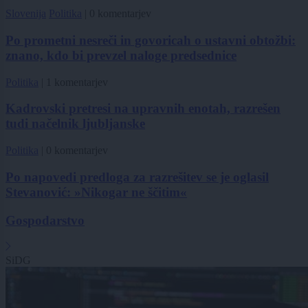
Slovenija
Politika
|
0 komentarjev
Po prometni nesreči in govoricah o ustavni obtožbi:
znano, kdo bi prevzel naloge predsednice
Politika
|
1 komentarjev
Kadrovski pretresi na upravnih enotah, razrešen
tudi načelnik ljubljanske
Politika
|
0 komentarjev
Po napovedi predloga za razrešitev se je oglasil
Stevanović: »Nikogar ne ščitim«
Gospodarstvo
SiDG