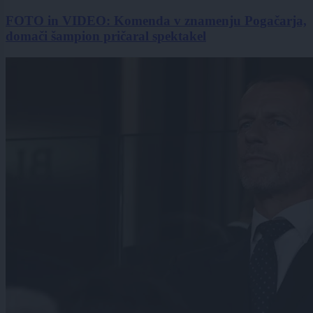
FOTO in VIDEO: Komenda v znamenju Pogačarja,
domači šampion pričaral spektakel