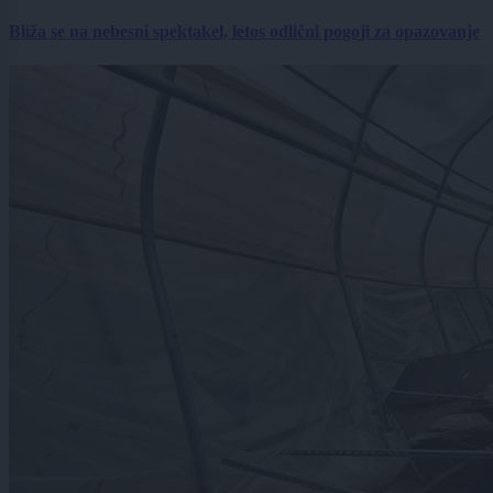
Bliža se na nebesni spektakel, letos odlični pogoji za opazovanje