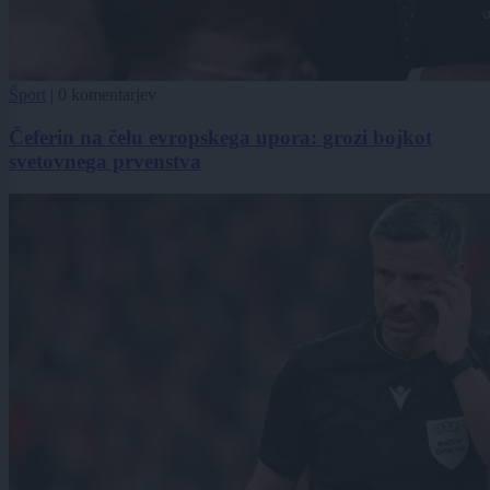
Šport
|
0 komentarjev
Čeferin na čelu evropskega upora: grozi bojkot
svetovnega prvenstva