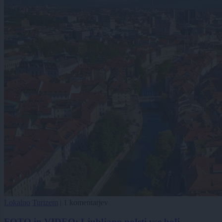
Lokalno
Turizem
|
1 komentarjev
FOTO in VIDEO: Ljubljano poleti vse bolj