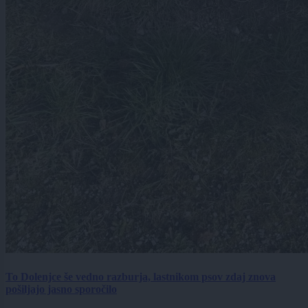
To Dolenjce še vedno razburja, lastnikom psov zdaj znova
pošiljajo jasno sporočilo