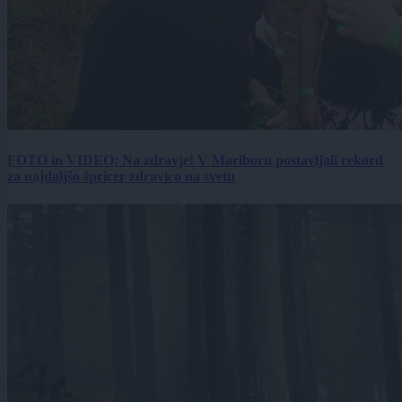
FOTO in VIDEO: Na zdravje! V Mariboru postavljali rekord
za najdaljšo špricer zdravico na svetu