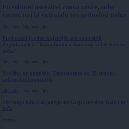
Po sobotni osvežitvi znova vroče, suho
vreme naj bi vztrajalo ves prihodnji teden
Slovenija
|
0 komentarjev
Pred nami je eden največjih astronomskih
dogodkov leta: Kako bomo v Sloveniji videli Sončev
mrk?
Slovenija
|
0 komentarjev
Vročina ne popušča: Temperature do 35 stopinj,
izdano tudi opozorilo
Slovenija
|
0 komentarjev
Slovenijo lahko zajamejo močnejše nevihte, nalivi in
toča
Scena