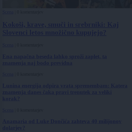
Scena
|
0 komentarjev
Kokoši, krave, smuči in srebrniki: Kaj
Slovenci letos množično kupujejo?
Scena
|
0 komentarjev
Ena napačna beseda lahko sproži zaplet, ta
znamenja naj bodo previdna
Scena
|
0 komentarjev
Lunina energija odpira vrata spremembam: Katera
znamenja danes čaka pravi trenutek za veliki
korak?
Scena
|
0 komentarjev
Anamaria od Luke Dončića zahteva 40 milijonov
dolarjev?