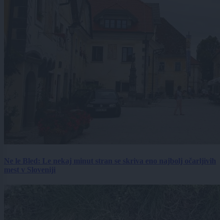
Ne le Bled: Le nekaj minut stran se skriva eno najbolj očarljivih
mest v Sloveniji