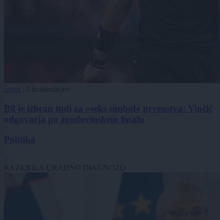
Šport
|
0 komentarjev
Bil je izbran tudi za »seks simbol« prvenstva: Vinčić
odgovarja po zgodovinskem finalu
Politika
RAZKRILA URADNO DIAGNOZO