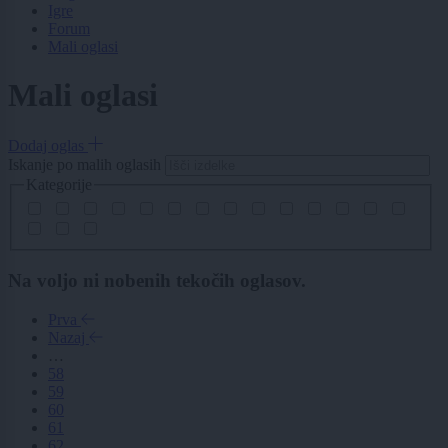
Igre
Forum
Mali oglasi
Mali oglasi
Dodaj oglas
Iskanje po malih oglasih
Kategorije
Na voljo ni nobenih tekočih oglasov.
Prva
Nazaj
…
58
59
60
61
62