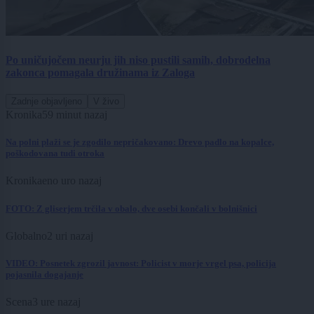
Po uničujočem neurju jih niso pustili samih, dobrodelna
zakonca pomagala družinama iz Zaloga
Zadnje objavljeno
V živo
Kronika
59 minut nazaj
Na polni plaži se je zgodilo nepričakovano: Drevo padlo na kopalce,
poškodovana tudi otroka
Kronika
eno uro nazaj
FOTO: Z gliserjem trčila v obalo, dve osebi končali v bolnišnici
Globalno
2 uri nazaj
VIDEO: Posnetek zgrozil javnost: Policist v morje vrgel psa, policija
pojasnila dogajanje
Scena
3 ure nazaj