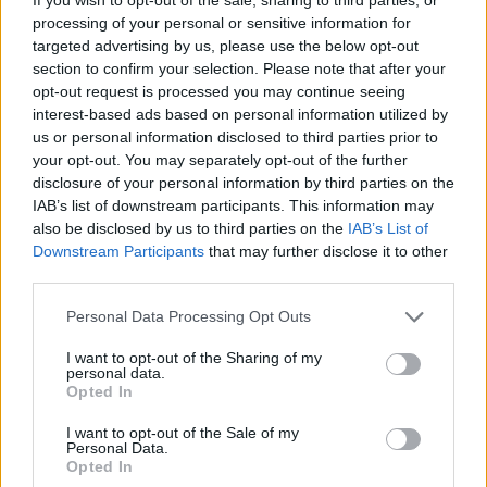
opozarjajo na lažna nakazila
processing of your personal or sensitive information for
targeted advertising by us, please use the below opt-out
Gospodarstvo
|
0 komentarjev
section to confirm your selection. Please note that after your
opt-out request is processed you may continue seeing
Ne točite goriva danes, saj boste že jutri zanj plačali
interest-based ads based on personal information utilized by
manj
us or personal information disclosed to third parties prior to
your opt-out. You may separately opt-out of the further
Gospodarstvo
|
1 komentarjev
disclosure of your personal information by third parties on the
IAB’s list of downstream participants. This information may
Vozniki, pripravite denarnice: Jutri prihaja nova
also be disclosed by us to third parties on the
IAB’s List of
podražitev
Prijavi se na cajtng
Downstream Participants
that may further disclose it to other
third parties.
Gospodarstvo
|
0 komentarjev
Personal Data Processing Opt Outs
V strateškem svetu vlade najmočneje zastopana
osrednja Slovenija
I want to opt-out of the Sharing of my
personal data.
Slovenija
Opted In
I want to opt-out of the Sale of my
Personal Data.
vročina
Opted In