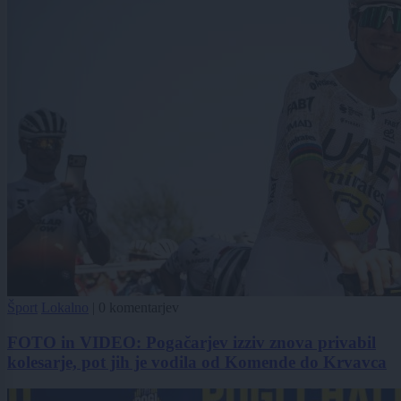
Šport
Lokalno
|
0 komentarjev
FOTO in VIDEO: Pogačarjev izziv znova privabil
kolesarje, pot jih je vodila od Komende do Krvavca