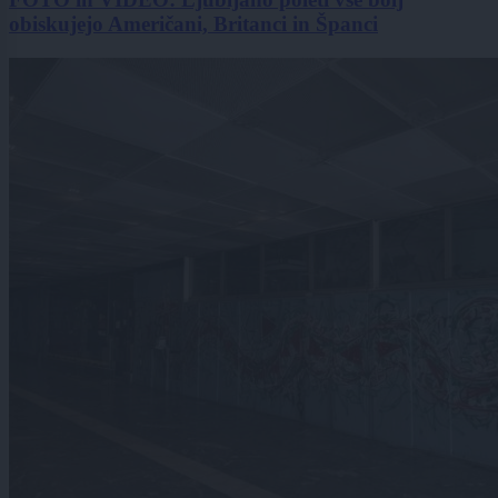
obiskujejo Američani, Britanci in Španci