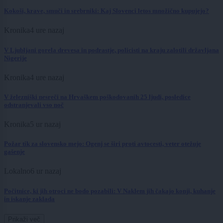
Kokoši, krave, smuči in srebrniki: Kaj Slovenci letos množično kupujejo?
Kronika
4 ure nazaj
V Ljubljani gorela drevesa in podrastje, policisti na kraju zalotili državljana
Nigerije
Kronika
4 ure nazaj
V železniški nesreči na Hrvaškem poškodovanih 25 ljudi, posledice
odstranjevali vso noč
Kronika
5 ur nazaj
Požar tik za slovensko mejo: Ogenj se širi proti avtocesti, veter otežuje
gašenje
Lokalno
6 ur nazaj
Počitnice, ki jih otroci ne bodo pozabili: V Naklem jih čakajo konji, kuhanje
in iskanje zaklada
Prikaži več