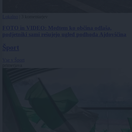
Lokalno
|
3 komentarjev
FOTO in VIDEO: Medtem ko občina odlaša,
podjetniki sami rešujejo ugled podhoda Ajdovščina
Šport
Vse v Šport
primerjava