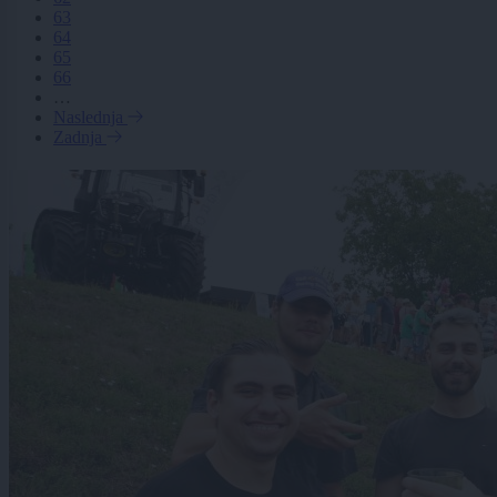
63
64
65
66
…
Naslednja
Zadnja