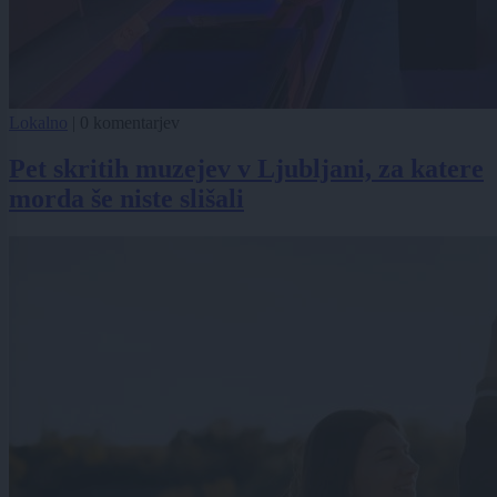
Lokalno
|
0 komentarjev
Pet skritih muzejev v Ljubljani, za katere
morda še niste slišali