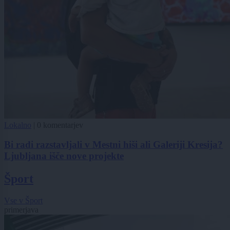
Lokalno
|
0 komentarjev
Bi radi razstavljali v Mestni hiši ali Galeriji Kresija?
Ljubljana išče nove projekte
Šport
Vse v Šport
primerjava