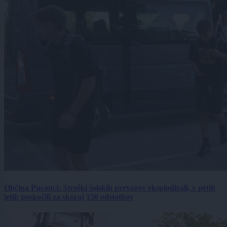
Občina Puconci: Stroški šolskih prevozov eksplodirali, v petih
letih poskočili za skoraj 150 odstotkov