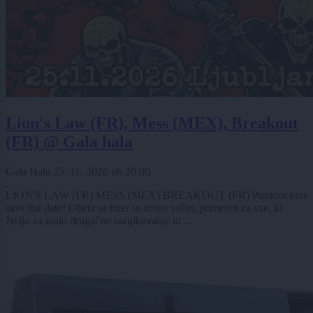
Lion's Law (FR), Mess (MEX), Breakout
(FR) @ Gala hala
Gala Hala
25. 11. 2026
ob
20:00
LION'S LAW (FR) MESS (MEX) BREAKOUT (FR) Punkrockers
save the date! Obeta se hiter in drzen večer, primeren za vse, ki
živijo za malo drugačno razgibavanje in ...