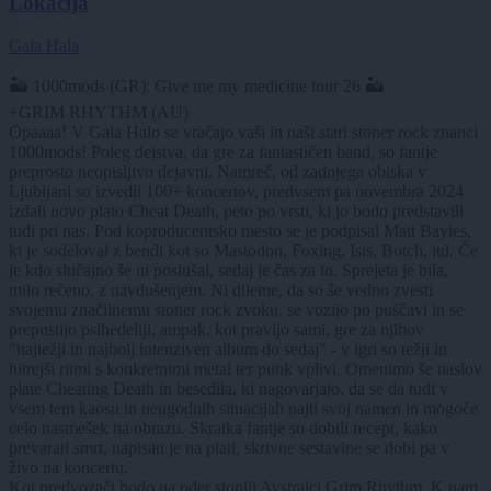
Lokacija
Gala Hala
🏜️ 1000mods (GR): Give me my medicine tour 26 🏜️
+GRIM RHYTHM (AU)
Opaaaa! V Gala Halo se vračajo vaši in naši stari stoner rock znanci
1000mods! Poleg dejstva, da gre za fantastičen band, so fantje
preprosto neopisljivo dejavni. Namreč, od zadnjega obiska v
Ljubljani so izvedli 100+ koncertov, predvsem pa novembra 2024
izdali novo plato Cheat Death, peto po vrsti, ki jo bodo predstavili
tudi pri nas. Pod koproducentsko mesto se je podpisal Matt Bayles,
ki je sodeloval z bendi kot so Mastodon, Foxing, Isis, Botch, itd. Če
je kdo slučajno še ni poslušal, sedaj je čas za to. Sprejeta je bila,
milo rečeno, z navdušenjem. Ni dileme, da so še vedno zvesti
svojemu značilnemu stoner rock zvoku, se vozijo po puščavi in se
prepustijo psihedeliji, ampak, kot pravijo sami, gre za njihov
"najtežji in najbolj intenziven album do sedaj" - v igri so težji in
hitrejši ritmi s konkretnimi metal ter punk vplivi. Omenimo še naslov
plate Cheating Death in besedila, ki nagovarjajo, da se da tudi v
vsem tem kaosu in neugodnih situacijah najti svoj namen in mogoče
celo nasmešek na obrazu. Skratka fantje so dobili recept, kako
prevarati smrt, napisan je na plati, skrivne sestavine se dobi pa v
živo na koncertu.
Kot predvozači bodo na oder stopili Avstralci Grim Rhythm. K nam