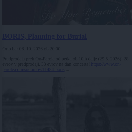
BORIS, Planning for Burial
Orto bar
06. 10. 2026
ob
20:00
Predprodaja prek On-Parole od petka ob 10ih dalje (29.5. 2026)! 28
evrov v predprodaji, 33 evrov na dan koncerta!
https://www.on-
parole.com/si/domov/11484-boris
...