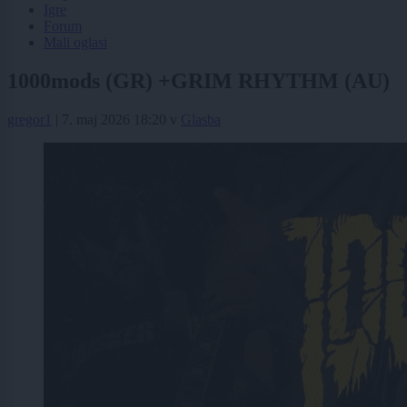
Igre
Forum
Mali oglasi
1000mods (GR) +GRIM RHYTHM (AU)
gregor1
|
7. maj 2026 18:20
v
Glasba