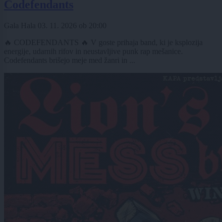
Codefendants
Gala Hala
03. 11. 2026
ob
20:00
🔥 CODEFENDANTS 🔥 V goste prihaja band, ki je ksplozija
energije, udarnih rifov in neustavljive punk rap mešanice.
Codefendants brišejo meje med žanri in ...