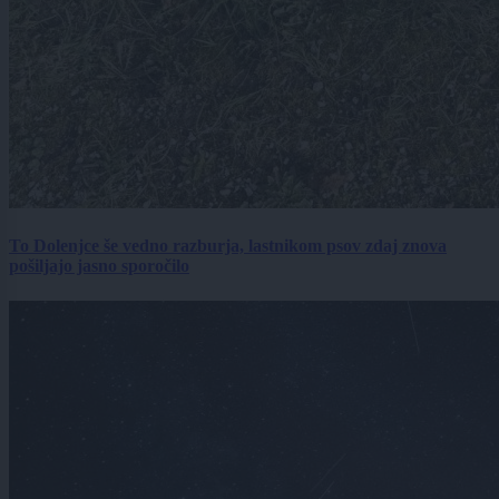
To Dolenjce še vedno razburja, lastnikom psov zdaj znova
pošiljajo jasno sporočilo