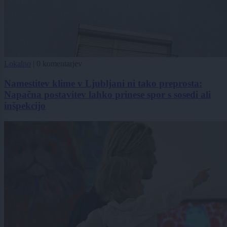
Lokalno
|
0 komentarjev
Namestitev klime v Ljubljani ni tako preprosta:
Napačna postavitev lahko prinese spor s sosedi ali
inšpekcijo