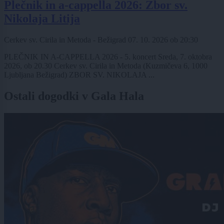
Plečnik in a-cappella 2026: Zbor sv.
Nikolaja Litija
Cerkev sv. Cirila in Metoda - Bežigrad
07. 10. 2026
ob
20:30
PLEČNIK IN A-CAPPELLA 2026 - 5. koncert Sreda, 7. oktobra
2026, ob 20.30 Cerkev sv. Cirila in Metoda (Kuzmičeva 6, 1000
Ljubljana Bežigrad) ZBOR SV. NIKOLAJA ...
Ostali dogodki v Gala Hala