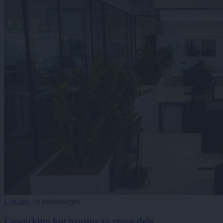
Lokalno
|
0 komentarjev
Coworking kot prostor za resno delo