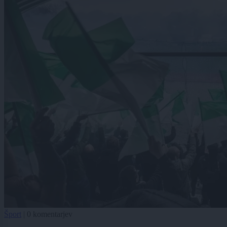
Šport
|
0 komentarjev