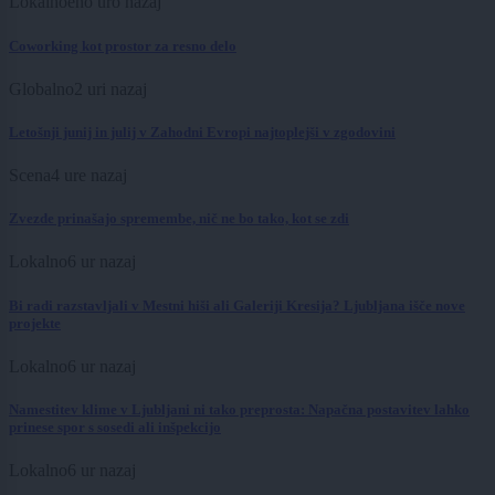
Lokalno
eno uro nazaj
Coworking kot prostor za resno delo
Globalno
2 uri nazaj
Letošnji junij in julij v Zahodni Evropi najtoplejši v zgodovini
Scena
4 ure nazaj
Zvezde prinašajo spremembe, nič ne bo tako, kot se zdi
Lokalno
6 ur nazaj
Bi radi razstavljali v Mestni hiši ali Galeriji Kresija? Ljubljana išče nove
projekte
Lokalno
6 ur nazaj
Namestitev klime v Ljubljani ni tako preprosta: Napačna postavitev lahko
prinese spor s sosedi ali inšpekcijo
Lokalno
6 ur nazaj