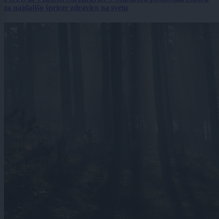
za najdaljšo špricer zdravico na svetu