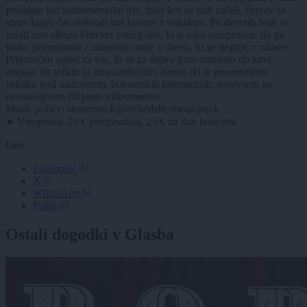
prihajajo kot instrumentalni trio, tako kot so tudi začeli, čeprav so
vmes krajši čas delovali kot kvartet z vokalom. Po devetih letih so
izdali nov album Forever eating shit, ki je tako neizprosen, da ga
lahko primerjamo z udarcem strele v drevo, ki se steguje v višave.
Priporočen ogled za vse, ki se za dobro jutro namesto ob kavi
zbujajo ob težkih in umazanih rifih, kaosu (ki je presenetljivo
nekako pod nadzorom), bobnarskih intermezzih, predvsem pa
neustavljivem divjanju inštrumentov.
Music policy: stoner/rock/psychedelic/metal/punk
➤ Vstopnina: 20 € predprodaja, 23 € na dan koncerta
Deli
Facebook
X
WhatsApp
Pošlji
Ostali dogodki v Glasba