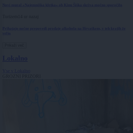
Novi mural »Najemniška kletka« ob Kinu Šiška skriva močno sporočilo
Turizem
14 ur nazaj
Prihajajo nočne prepovedi prodaje alkohola na Hrvaškem, v teh krajih že
velja
Prikaži več
Lokalno
Vse v Lokalno
GROZNI PRIZORI