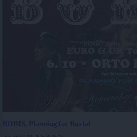
BORIS, Planning for Burial
Orto bar
06. 10. 2026
ob
20:00