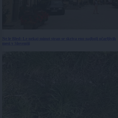
Ne le Bled: Le nekaj minut stran se skriva eno najbolj očarljivih
mest v Sloveniji