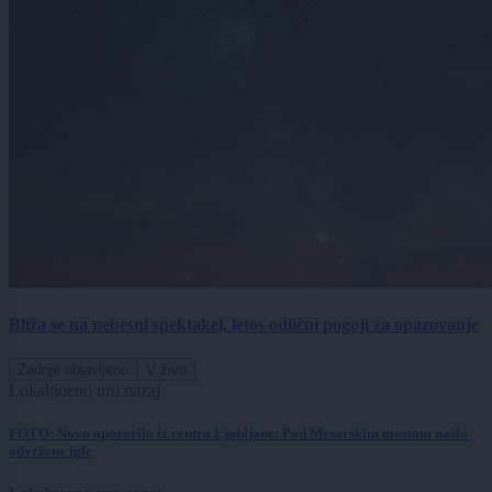
Bliža se na nebesni spektakel, letos odlični pogoji za opazovanje
Zadnje objavljeno
V živo
Lokalno
eno uro nazaj
FOTO: Novo opozorilo iz centra Ljubljane: Pod Mesarskim mostom našla
odvržene igle