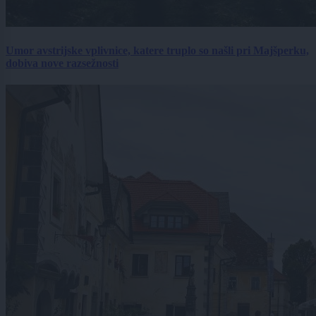
Umor avstrijske vplivnice, katere truplo so našli pri Majšperku,
dobiva nove razsežnosti