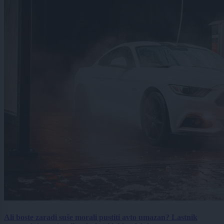
Ali boste zaradi suše morali pustiti avto umazan? Lastnik