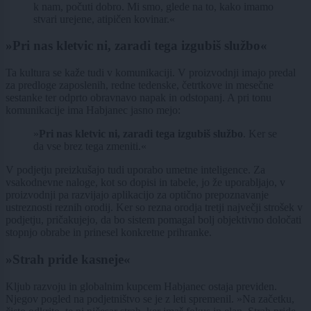
k nam, počuti dobro. Mi smo, glede na to, kako imamo
stvari urejene, atipičen kovinar.«
»Pri nas kletvic ni, zaradi tega izgubiš službo«
Ta kultura se kaže tudi v komunikaciji. V proizvodnji imajo predal
za predloge zaposlenih, redne tedenske, četrtkove in mesečne
sestanke ter odprto obravnavo napak in odstopanj. A pri tonu
komunikacije ima Habjanec jasno mejo:
»
Pri nas kletvic ni, zaradi tega izgubiš službo
. Ker se
da vse brez tega zmeniti.«
V podjetju preizkušajo tudi uporabo umetne inteligence. Za
vsakodnevne naloge, kot so dopisi in tabele, jo že uporabljajo, v
proizvodnji pa razvijajo aplikacijo za optično prepoznavanje
ustreznosti reznih orodij. Ker so rezna orodja tretji največji strošek v
podjetju, pričakujejo, da bo sistem pomagal bolj objektivno določati
stopnjo obrabe in prinesel konkretne prihranke.
»Strah pride kasneje«
Kljub razvoju in globalnim kupcem Habjanec ostaja previden.
Njegov pogled na podjetništvo se je z leti spremenil. »Na začetku,