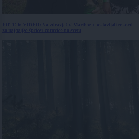
FOTO in VIDEO: Na zdravje! V Mariboru postavljali rekord
za najdaljšo špricer zdravico na svetu