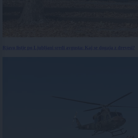
Rjavo listje po Ljubljani sredi avgusta: Kaj se dogaja z drevesi?