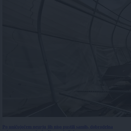
Po uničujočem neurju jih niso pustili samih, dobrodelna