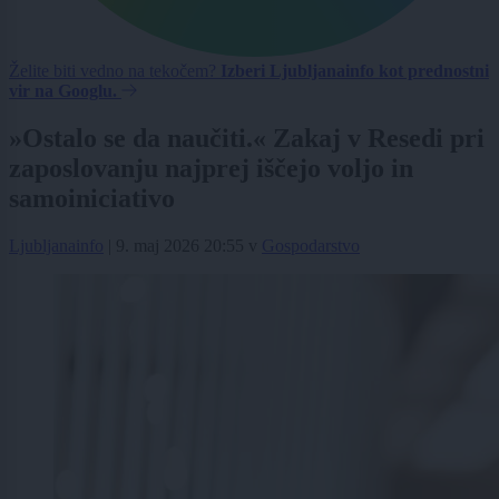
Želite biti vedno na tekočem?
Izberi Ljubljanainfo kot prednostni
vir na Googlu.
»Ostalo se da naučiti.« Zakaj v Resedi pri
zaposlovanju najprej iščejo voljo in
samoiniciativo
Ljubljanainfo
|
9. maj 2026 20:55
v
Gospodarstvo