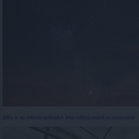
Bliža se na nebesni spektakel, letos odlični pogoji za opazovanje