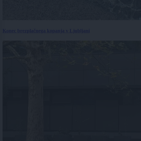
Konec brezplačnega kopanja v Ljubljani