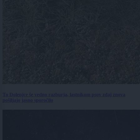
To Dolenjce še vedno razburja, lastnikom psov zdaj znova
pošiljajo jasno sporočilo