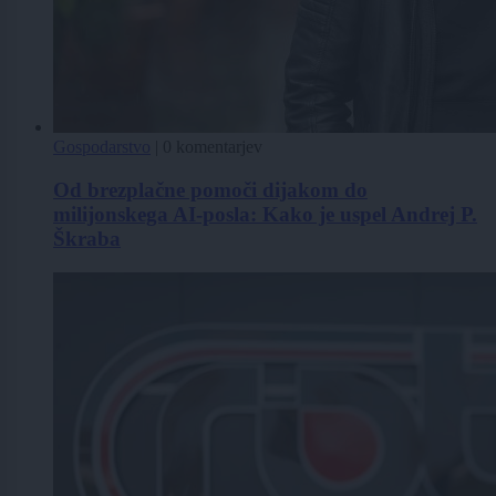
Gospodarstvo
|
0 komentarjev
Od brezplačne pomoči dijakom do
milijonskega AI-posla: Kako je uspel Andrej P.
Škraba