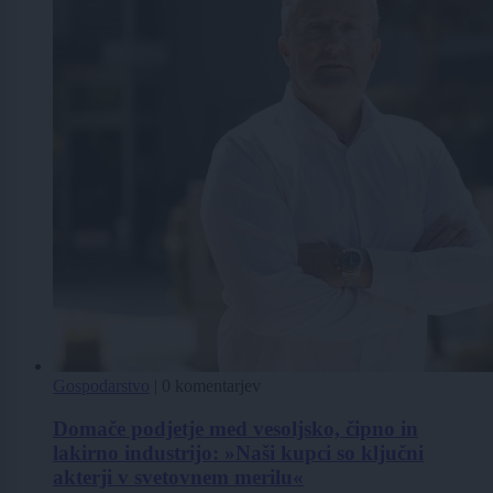
Gospodarstvo
|
0 komentarjev
Domače podjetje med vesoljsko, čipno in
lakirno industrijo: »Naši kupci so ključni
akterji v svetovnem merilu«