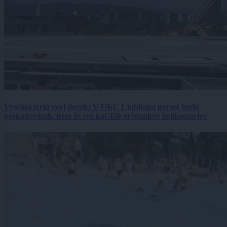
Vročina terja svoj davek: V UKC Ljubljana porast hudo
poškodovanih, letos že več kot 420 pristankov helikopterjev