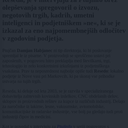
olepševanja spregovoril o izvozu,
negotovih trgih, kadrih, umetni
inteligenci in podjetniškem »ne«, ki se je
izkazal za eno najpomembnejših odločitev
v zgodovini podjetja.
Ptujčan
Damjan Habjanec
ni tip direktorja, ki bi poslovanje
spremljal le iz pisarne. V proizvodnji se sproščeno ustavi pri
zaposlenih, v pogovoru hitro preklaplja med številkami, trgi,
tehnologijo in zelo konkretnimi izkušnjami iz podjetniškega
vsakdana. Prav ta neposrednost najbolje opiše tudi
Resedo
: lokalno
podjetje iz Nove vasi pri Markovcih, ki pa skoraj vse prihodke
ustvarja na tujih trgih.
Reseda, ki deluje od leta 2003, se je razvila v specializiranega
dobavitelja zahtevnih kovinskih izdelkov, CNC obdelanih delov,
sklopov in proizvodnih rešitev za kupce iz različnih industrij. Delajo
za naročnike iz lakirne, lesne, vakuumske, avtomobilske,
komunikacijske in radarske industrije, vse bolj pa gledajo tudi proti
industriji čipov in medicini.
Kot je povedal v intervjuju za
Ptujinfo
v seriji pogovorov s