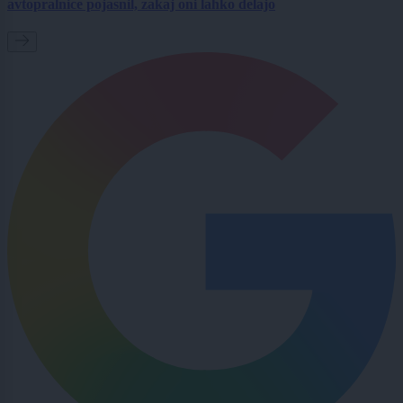
avtopralnice pojasnil, zakaj oni lahko delajo