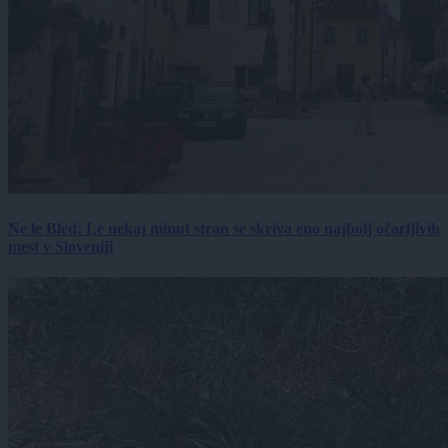
Ne le Bled: Le nekaj minut stran se skriva eno najbolj očarljivih
mest v Sloveniji