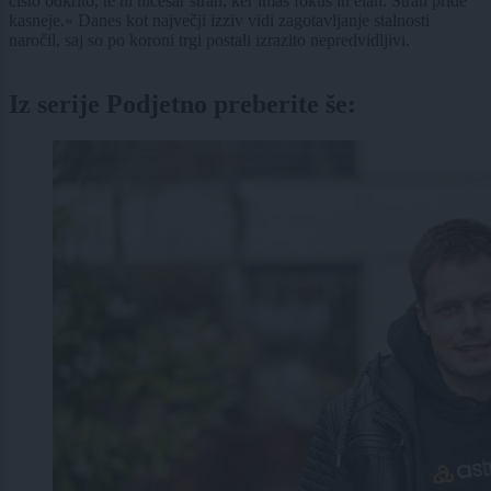
čisto odkrito, te ni ničesar strah, ker imaš fokus in elan. Strah pride
kasneje.« Danes kot največji izziv vidi zagotavljanje stalnosti
naročil, saj so po koroni trgi postali izrazito nepredvidljivi.
Iz serije Podjetno preberite še: