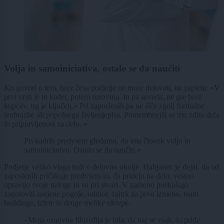
Volja in samoiniciativa, ostalo se da naučiti
Ko govori o tem, brez česa podjetje ne more delovati, ne zapleta: »V
prvi vrsti je to kader, potem surovina. In pa seveda, ne gre brez
kupcev, trg je ključen.« Pri zaposlenih pa ne išče zgolj formalne
izobrazbe ali popolnega življenjepisa. Pomembnejši se mu zdita drža
in pripravljenost za delo. »
Pri kadrih predvsem gledamo, da ima človek voljo in
samoiniciativo. Ostalo se da naučiti.«
Podjetje veliko vlaga tudi v delovno okolje. Habjanec je dejal, da od
zaposlenih pričakuje predvsem to, da pridejo na delo, vestno
opravijo svoje naloge in so pri stvari. V zameno poskušajo
zagotoviti urejene pogoje, odmor, zajtrk za prvo izmeno, team
buildinge, izlete in druge mehke ukrepe.
»Moja osnovna filozofija je bila, da naj se vsak, ki pride