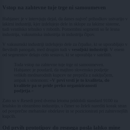
Vstop na zahtevne tuje trge ni samoumeven
Habjanec je v intervjuju dejal, da danes največ prihodkov ustvarijo v
lakirni industriji, kjer izdelujejo dele in sklope za lakirne sisteme,
tudi ventilsko tehniko v robotih. Pomembni segmenti so še lesna
industrija, vakuumska industrija in industrija čipov.
V vakuumski industriji izdelujejo dele za črpalke, ki se uporabljajo v
številnih panogah, med drugim tudi v
vesoljski industriji
. V enem
od segmentov delajo celo sestavo, ki se uporablja v satelitih.
Toda vstop na zahtevne tuje trge ni samoumeven.
Habjanec je poudaril, da majhno slovensko podjetje
velikih mednarodnih kupcev ne prepriča z naključjem,
ampak s sistemom: »
V prvi vrsti je to kvaliteta, do
kvalitete pa se pride preko organiziranosti
podjetja
.«
Zato so v Resedi pred dvema letoma pridobili standard 9100 za
letalsko in obrambno industrijo, s čimer so želeli narediti korak stran
od povprečne mehanske obdelave in se pozicionirati pri zahtevnejših
kupcih.
Od prvih prototipov do resnega posla lahko mine