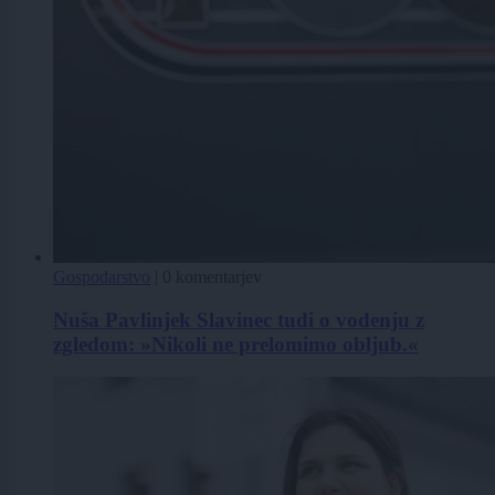
Gospodarstvo
|
0 komentarjev
Nuša Pavlinjek Slavinec tudi o vodenju z
zgledom: »Nikoli ne prelomimo obljub.«