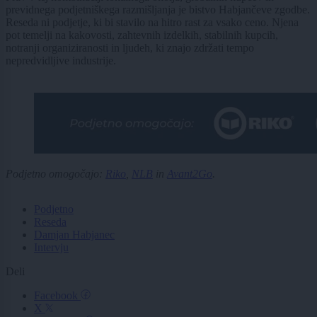
previdnega podjetniškega razmišljanja je bistvo Habjančeve zgodbe.
Reseda ni podjetje, ki bi stavilo na hitro rast za vsako ceno. Njena
pot temelji na kakovosti, zahtevnih izdelkih, stabilnih kupcih,
notranji organiziranosti in ljudeh, ki znajo zdržati tempo
nepredvidljive industrije.
Podjetno omogočajo:
Riko
,
NLB
in
Avant2Go
.
Podjetno
Reseda
Damjan Habjanec
Intervju
Deli
Facebook
X