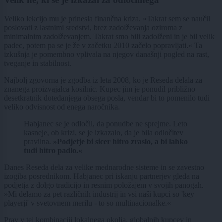
Veliko lekcijo mu je prinesla finančna kriza. »Takrat sem se naučil
poslovati z lastnimi sredstvi, brez zadolževanja oziroma z
minimalnim zadolževanjem. Takrat smo bili zadolženi in je bil velik
padec, potem pa se je že v začetku 2010 začelo popravljati.« Ta
izkušnja je pomembno vplivala na njegov današnji pogled na rast,
tveganje in stabilnost.
Najbolj zgovorna je zgodba iz leta 2008, ko je Reseda delala za
znanega proizvajalca kosilnic. Kupec jim je ponudil približno
desetkratnik dotedanjega obsega posla, vendar bi to pomenilo tudi
veliko odvisnost od enega naročnika.
Habjanec se je odločil, da ponudbe ne sprejme. Leto
kasneje, ob krizi, se je izkazalo, da je bila odločitev
pravilna.
»Podjetje bi sicer hitro zraslo, a bi lahko
tudi hitro padlo.«
Danes Reseda dela za velike mednarodne sisteme in se zavestno
izogiba posrednikom. Habjanec pri iskanju partnerjev gleda na
podjetja z dolgo tradicijo in resnim položajem v svojih panogah.
»Mi delamo za pet različnih industrij in vsi naši kupci so 'key
playerji' v svetovnem merilu - to so multinacionalke.«
Prav v tej kombinaciji lokalnega okolja, globalnih kupcev in