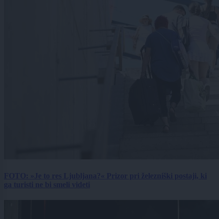
FOTO: »Je to res Ljubljana?« Prizor pri železniški postaji, ki
ga turisti ne bi smeli videti