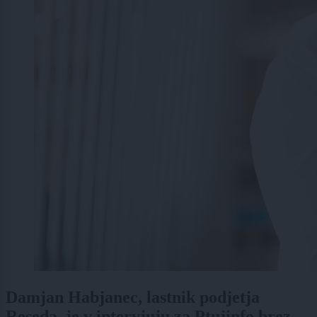
Damjan Habjanec, lastnik podjetja
Reseda, je v intervjuju za Ptujinfo brez