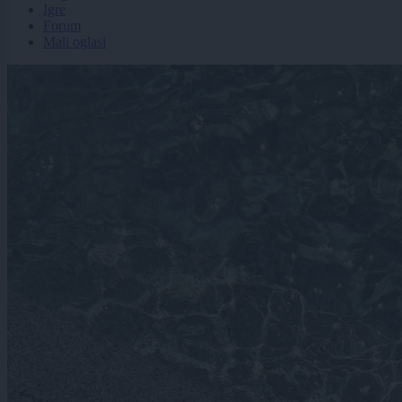
Igre
Forum
Mali oglasi