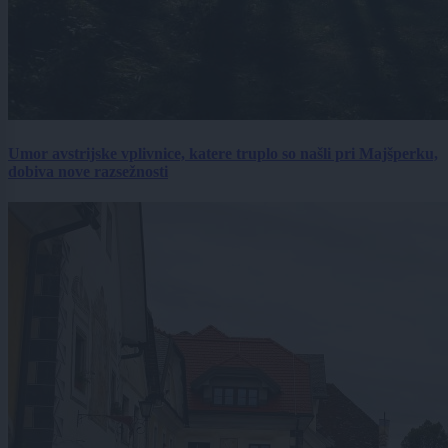
Umor avstrijske vplivnice, katere truplo so našli pri Majšperku,
dobiva nove razsežnosti