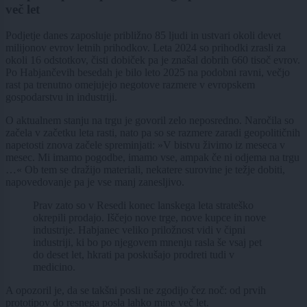
več let
Podjetje danes zaposluje približno 85 ljudi in ustvari okoli devet
milijonov evrov letnih prihodkov. Leta 2024 so prihodki zrasli za
okoli 16 odstotkov, čisti dobiček pa je znašal dobrih 660 tisoč evrov.
Po Habjančevih besedah je bilo leto 2025 na podobni ravni, večjo
rast pa trenutno omejujejo negotove razmere v evropskem
gospodarstvu in industriji.
O aktualnem stanju na trgu je govoril zelo neposredno. Naročila so
začela v začetku leta rasti, nato pa so se razmere zaradi geopolitičnih
napetosti znova začele spreminjati: »V bistvu živimo iz meseca v
mesec. Mi imamo pogodbe, imamo vse, ampak če ni odjema na trgu
…« Ob tem se dražijo materiali, nekatere surovine je težje dobiti,
napovedovanje pa je vse manj zanesljivo.
Prav zato so v Resedi konec lanskega leta strateško
okrepili prodajo. Iščejo nove trge, nove kupce in nove
industrije. Habjanec veliko priložnost vidi v čipni
industriji, ki bo po njegovem mnenju rasla še vsaj pet
do deset let, hkrati pa poskušajo prodreti tudi v
medicino.
A opozoril je, da se takšni posli ne zgodijo čez noč: od prvih
prototipov do resnega posla lahko mine več let.