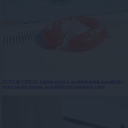
FOTO in VIDEO: Takšna gneča je na ljubljanskih kopališčih -
otroci zavzeli bazene, na Kodeljevem omejujejo vstop