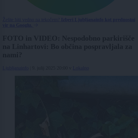
Želite biti vedno na tekočem?
Izberi Ljubljanainfo kot prednostni
vir na Googlu.
FOTO in VIDEO: Nespodobno parkirišče
na Linhartovi: Bo občina pospravljala za
nami?
Ljubljanainfo
|
9. julij 2025 20:00
v
Lokalno