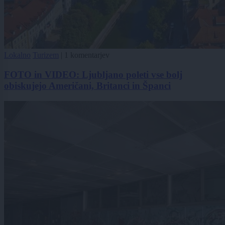
Lokalno
Turizem
|
1 komentarjev
FOTO in VIDEO: Ljubljano poleti vse bolj
obiskujejo Američani, Britanci in Španci