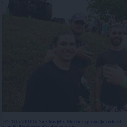
FOTO in VIDEO: Na zdravje! V Mariboru postavljali rekord
za najdaljšo špricer zdravico na svetu