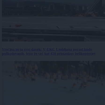
Vročina terja svoj davek: V UKC Ljubljana porast hudo
poškodovanih, letos že več kot 420 pristankov helikopterjev