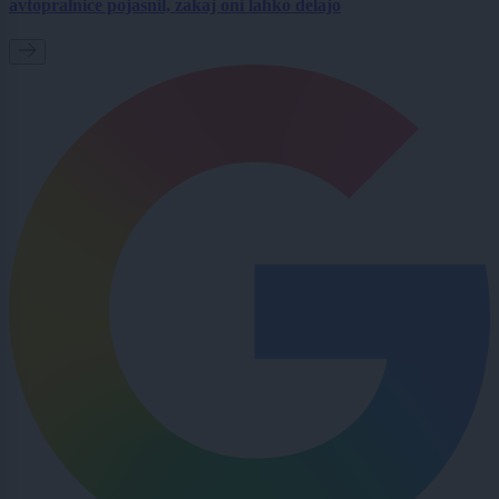
avtopralnice pojasnil, zakaj oni lahko delajo