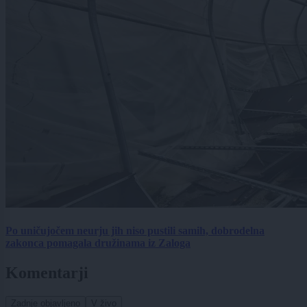
Po uničujočem neurju jih niso pustili samih, dobrodelna
zakonca pomagala družinama iz Zaloga
Komentarji
Zadnje objavljeno
V živo