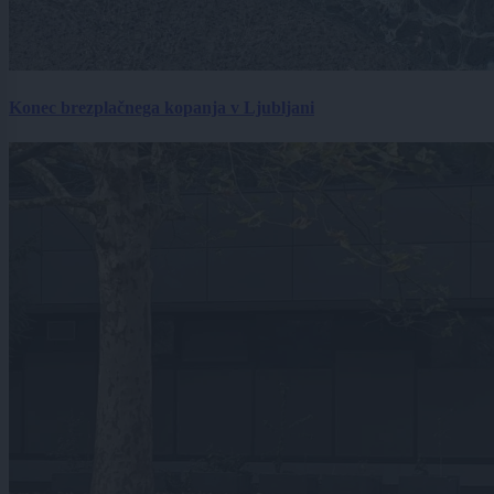
Konec brezplačnega kopanja v Ljubljani