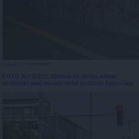
Lokalno
|
1 komentarjev
FOTO in VIDEO: Medtem ko občina odlaša,
podjetniki sami rešujejo ugled podhoda Ajdovščina