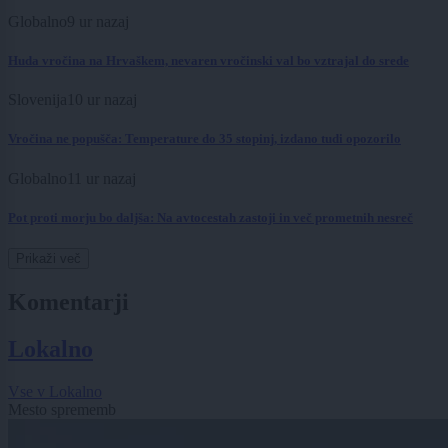
Globalno
9 ur nazaj
Huda vročina na Hrvaškem, nevaren vročinski val bo vztrajal do srede
Slovenija
10 ur nazaj
Vročina ne popušča: Temperature do 35 stopinj, izdano tudi opozorilo
Globalno
11 ur nazaj
Pot proti morju bo daljša: Na avtocestah zastoji in več prometnih nesreč
Prikaži več
Komentarji
Lokalno
Vse v Lokalno
Mesto sprememb