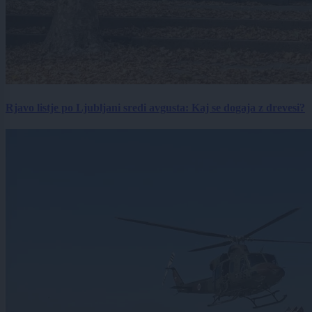
Rjavo listje po Ljubljani sredi avgusta: Kaj se dogaja z drevesi?