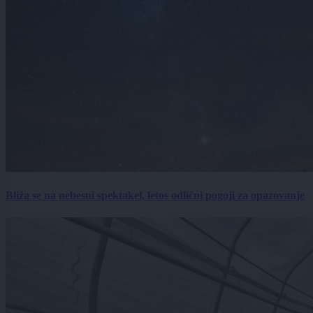
Bliža se na nebesni spektakel, letos odlični pogoji za opazovanje