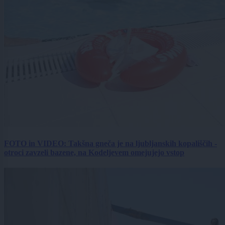
FOTO in VIDEO: Takšna gneča je na ljubljanskih kopališčih -
otroci zavzeli bazene, na Kodeljevem omejujejo vstop