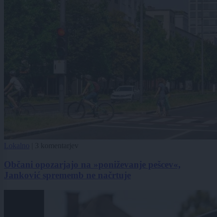
Lokalno
|
3 komentarjev
Občani opozarjajo na »poniževanje pešcev«,
Janković sprememb ne načrtuje