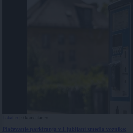
Lokalno
|
0 komentarjev
Plačevanje parkiranja v Ljubljani zmedlo voznike: