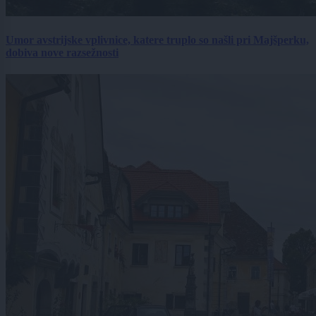
Umor avstrijske vplivnice, katere truplo so našli pri Majšperku,
dobiva nove razsežnosti