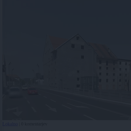
Lokalno
|
0 komentarjev