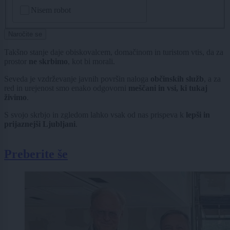
CAPTCHA
Nisem robot
Naročite se
Takšno stanje daje obiskovalcem, domačinom in turistom vtis, da za
prostor
ne skrbimo
, kot bi morali.
Seveda je vzdrževanje javnih površin naloga
občinskih služb
, a za
red in urejenost smo enako odgovorni
meščani in vsi, ki tukaj
živimo
.
S svojo skrbjo in zgledom lahko vsak od nas prispeva k
lepši in
prijaznejši Ljubljani
.
Preberite še