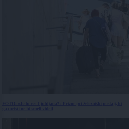
FOTO: »Je to res Ljubljana?« Prizor pri železniški postaji, ki
ga turisti ne bi smeli videti