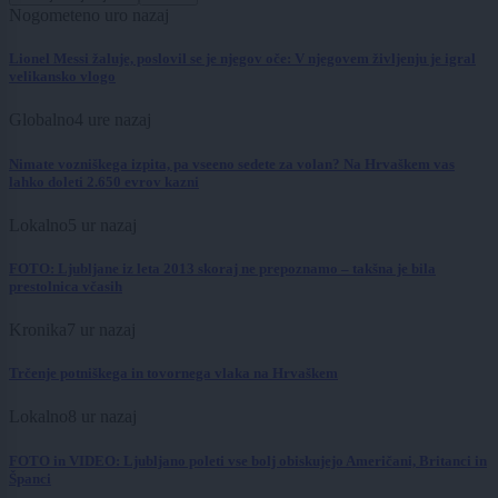
Nogomet
eno uro nazaj
Lionel Messi žaluje, poslovil se je njegov oče: V njegovem življenju je igral
velikansko vlogo
Globalno
4 ure nazaj
Nimate vozniškega izpita, pa vseeno sedete za volan? Na Hrvaškem vas
lahko doleti 2.650 evrov kazni
Lokalno
5 ur nazaj
FOTO: Ljubljane iz leta 2013 skoraj ne prepoznamo – takšna je bila
prestolnica včasih
Kronika
7 ur nazaj
Trčenje potniškega in tovornega vlaka na Hrvaškem
Lokalno
8 ur nazaj
FOTO in VIDEO: Ljubljano poleti vse bolj obiskujejo Američani, Britanci in
Španci