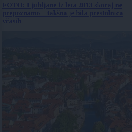
FOTO: Ljubljane iz leta 2013 skoraj ne
prepoznamo – takšna je bila prestolnica
včasih