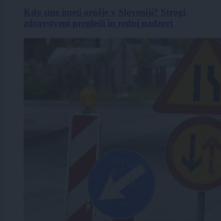
Kdo sme imeti orožje v Sloveniji? Strogi
zdravstveni pregledi in redni nadzori