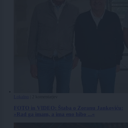
Lokalno
|
2 komentarjev
FOTO in VIDEO: Štaba o Zoranu Jankoviću:
»Rad ga imam, a ima eno hibo ...«