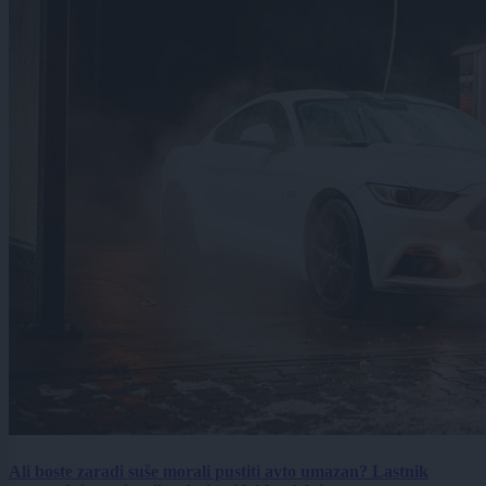
Ali boste zaradi suše morali pustiti avto umazan? Lastnik