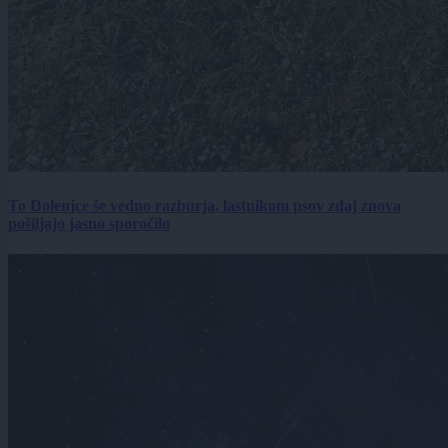
To Dolenjce še vedno razburja, lastnikom psov zdaj znova
pošiljajo jasno sporočilo