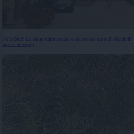
Ne le Bled: Le nekaj minut stran se skriva eno najbolj očarljivih
mest v Sloveniji