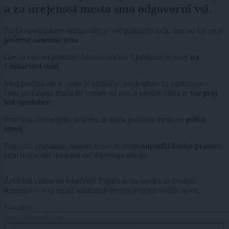
a za urejenost mesta smo odgovorni vsi.
Pri Gospodarskem razstavišču je več parkirnih točk, ena od teh pa je
pošteno zanemarjena
.
Gre za eno od parkirišč Mestne občine Ljubljana, in sicer
na
Linhartovi cesti
.
Med pločnikom in cesto je območje, predvideno za parkiranje –
cena parkiranja znaša 80 centov na uro, a njegov videz je
vse prej
kot spodoben
.
Površina, namenjena pešcem, in sama parkirna mesta so
polna
smeti
.
Papirčki, embalaža, ostanki hrane in drugi
odpadki kazijo prostor
,
ki bi moral biti dostojen del mestnega okolja.
Želiš biti vedno na tekočem? Prijavi se na novice in dvakrat
tedensko v svoj email nabiralnik prejmi pregled svežih novic.
E-naslov