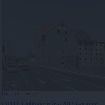
Lokalno
|
0 komentarjev
FOTO: Ljubljane iz leta 2013 skoraj ne