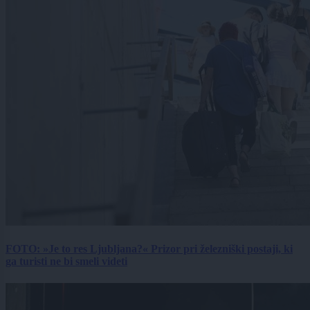
FOTO: »Je to res Ljubljana?« Prizor pri železniški postaji, ki
ga turisti ne bi smeli videti