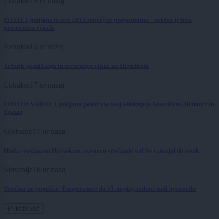
Lokalno
14 ur nazaj
FOTO: Ljubljane iz leta 2013 skoraj ne prepoznamo – takšna je bila
prestolnica včasih
Kronika
16 ur nazaj
Trčenje potniškega in tovornega vlaka na Hrvaškem
Lokalno
17 ur nazaj
FOTO in VIDEO: Ljubljano poleti vse bolj obiskujejo Američani, Britanci in
Španci
Globalno
17 ur nazaj
Huda vročina na Hrvaškem, nevaren vročinski val bo vztrajal do srede
Slovenija
18 ur nazaj
Vročina ne popušča: Temperature do 35 stopinj, izdano tudi opozorilo
Prikaži več