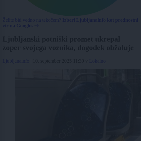
Želite biti vedno na tekočem?
Izberi Ljubljanainfo kot prednostni
vir na Googlu.
Ljubljanski potniški promet ukrepal
zoper svojega voznika, dogodek obžaluje
Ljubljanainfo
|
10. september 2025 11:30
v
Lokalno