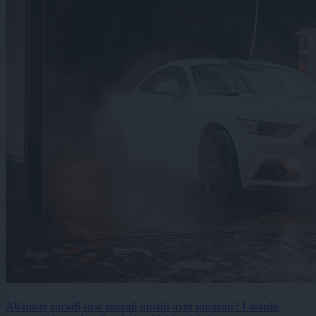
Ali boste zaradi suše morali pustiti avto umazan? Lastnik