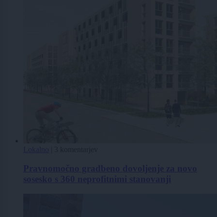
Lokalno
|
3 komentarjev
Pravnomočno gradbeno dovoljenje za novo
sosesko s 360 neprofitnimi stanovanji