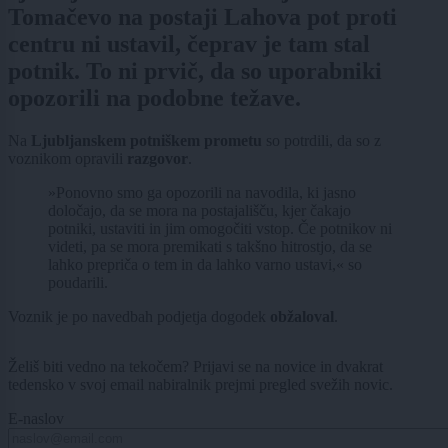
Tomačevo na postaji Lahova pot proti
centru ni ustavil, čeprav je tam stal
potnik. To ni prvič, da so uporabniki
opozorili na podobne težave.
Na
Ljubljanskem potniškem prometu
so potrdili, da so z
voznikom opravili
razgovor
.
»Ponovno smo ga opozorili na navodila, ki jasno
določajo, da se mora na postajališču, kjer čakajo
potniki, ustaviti in jim omogočiti vstop. Če potnikov ni
videti, pa se mora premikati s takšno hitrostjo, da se
lahko prepriča o tem in da lahko varno ustavi,« so
poudarili.
Voznik je po navedbah podjetja dogodek
obžaloval
.
Želiš biti vedno na tekočem? Prijavi se na novice in dvakrat
tedensko v svoj email nabiralnik prejmi pregled svežih novic.
E-naslov