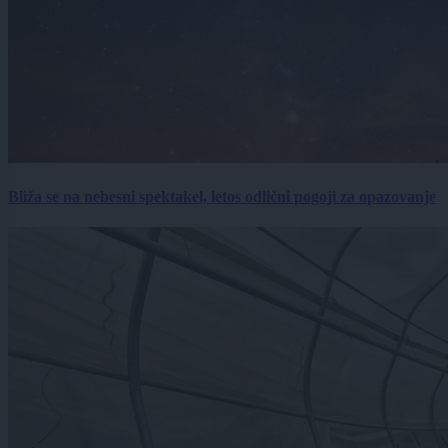
Bliža se na nebesni spektakel, letos odlični pogoji za opazovanje