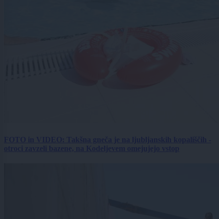
FOTO in VIDEO: Takšna gneča je na ljubljanskih kopališčih -
otroci zavzeli bazene, na Kodeljevem omejujejo vstop