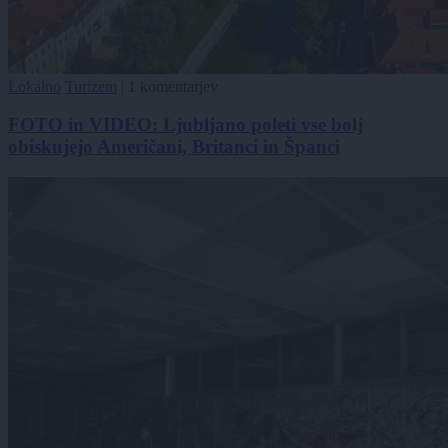
Lokalno
Turizem
|
1 komentarjev
FOTO in VIDEO: Ljubljano poleti vse bolj
obiskujejo Američani, Britanci in Španci