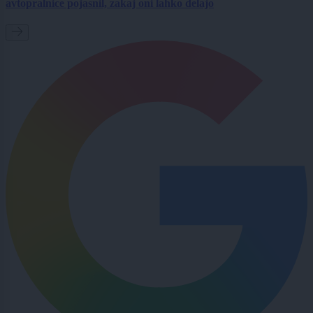
avtopralnice pojasnil, zakaj oni lahko delajo