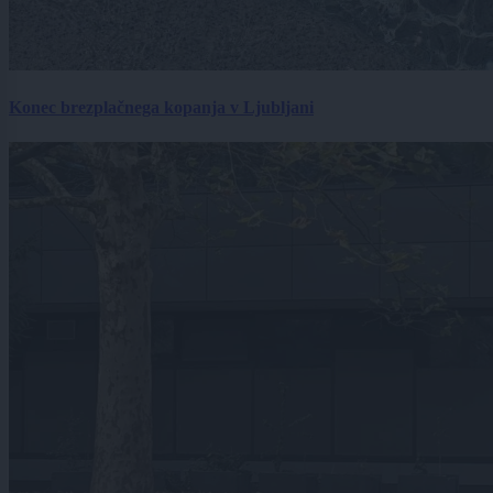
Konec brezplačnega kopanja v Ljubljani