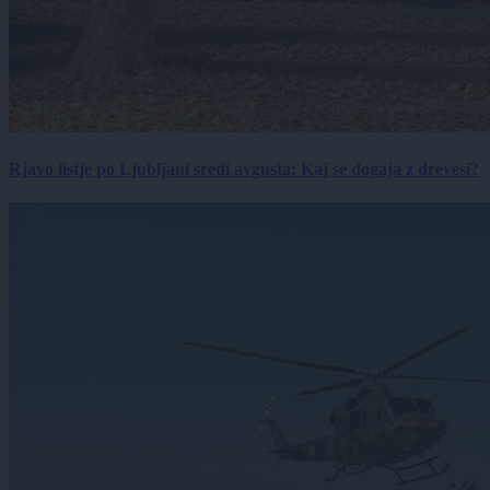
Rjavo listje po Ljubljani sredi avgusta: Kaj se dogaja z drevesi?