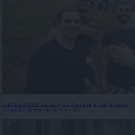
FOTO in VIDEO: Na zdravje! V Mariboru postavljali rekord
za najdaljšo špricer zdravico na svetu