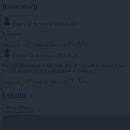
Komentarji
Englez
10. September 2025 21:33
Katastrofa
Odgovori
Copy to clipboard
1
0
Založan
12. September 2025 15:38
Precej problematična je tudi linija 20Z ob vikendih in praznikih ko
vozniki pozabijo zaviti na obračališče na Fužinah.
Odgovori
Copy to clipboard
1
0
Lokalno
Vse v Lokalno
Mesto sprememb