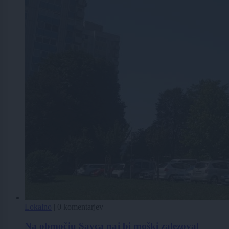
Lokalno
|
0 komentarjev
Na območju Savca naj bi moški zalezoval