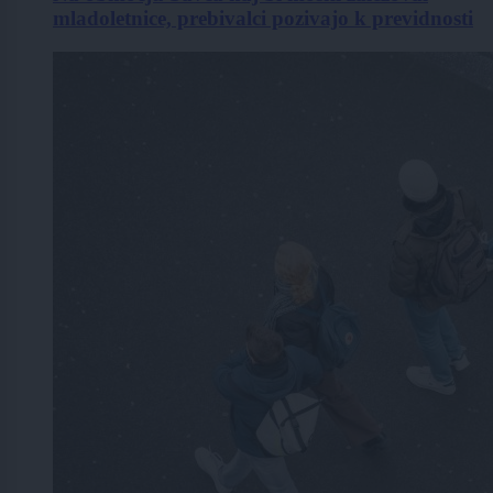
mladoletnice, prebivalci pozivajo k previdnosti