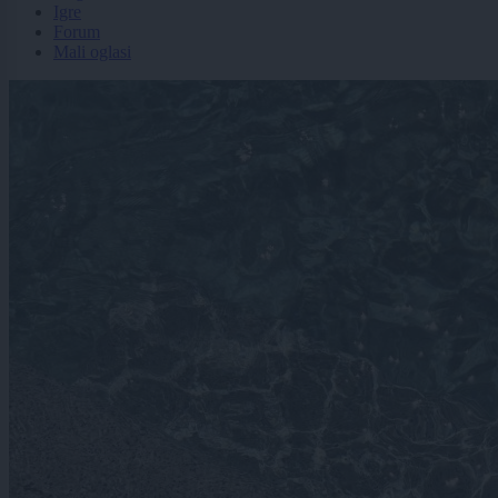
Igre
Forum
Mali oglasi