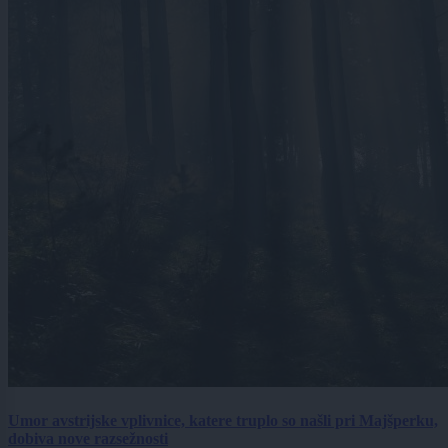
Umor avstrijske vplivnice, katere truplo so našli pri Majšperku,
dobiva nove razsežnosti