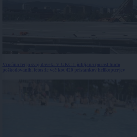
Vročina terja svoj davek: V UKC Ljubljana porast hudo
poškodovanih, letos že več kot 420 pristankov helikopterjev