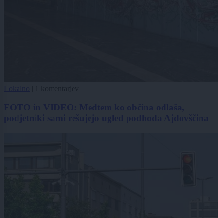
Lokalno
|
1 komentarjev
FOTO in VIDEO: Medtem ko občina odlaša,
podjetniki sami rešujejo ugled podhoda Ajdovščina