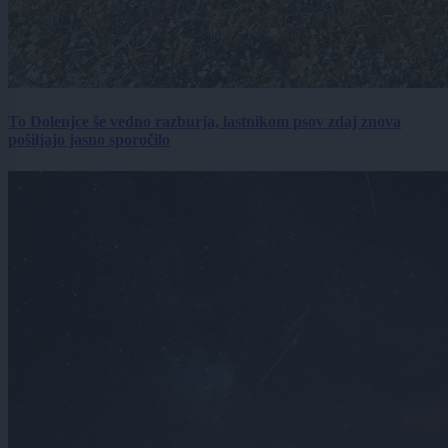
To Dolenjce še vedno razburja, lastnikom psov zdaj znova
pošiljajo jasno sporočilo