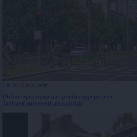
Lokalno
|
3 komentarjev
Občani opozarjajo na »poniževanje pešcev«,
Janković sprememb ne načrtuje