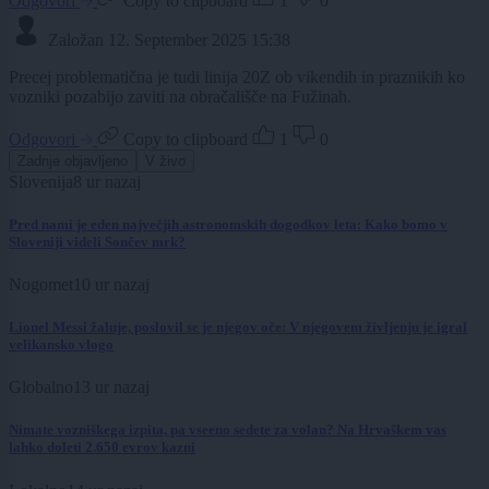
Odgovori
Copy to clipboard
1
0
Založan
12. September 2025 15:38
Precej problematična je tudi linija 20Z ob vikendih in praznikih ko
vozniki pozabijo zaviti na obračališče na Fužinah.
Odgovori
Copy to clipboard
1
0
Zadnje objavljeno
V živo
Slovenija
8 ur nazaj
Pred nami je eden največjih astronomskih dogodkov leta: Kako bomo v
Sloveniji videli Sončev mrk?
Nogomet
10 ur nazaj
Lionel Messi žaluje, poslovil se je njegov oče: V njegovem življenju je igral
velikansko vlogo
Globalno
13 ur nazaj
Nimate vozniškega izpita, pa vseeno sedete za volan? Na Hrvaškem vas
lahko doleti 2.650 evrov kazni