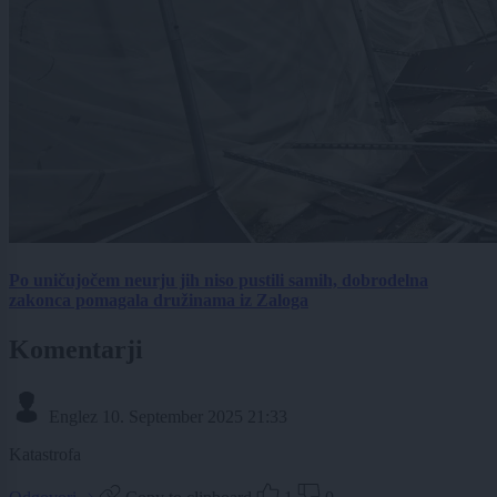
Po uničujočem neurju jih niso pustili samih, dobrodelna
zakonca pomagala družinama iz Zaloga
Komentarji
Englez
10. September 2025 21:33
Katastrofa