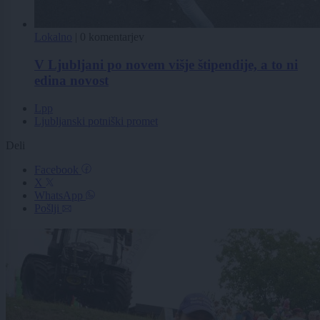
Lokalno
|
0 komentarjev
V Ljubljani po novem višje štipendije, a to ni
edina novost
Lpp
Ljubljanski potniški promet
Deli
Facebook
X
WhatsApp
Pošlji