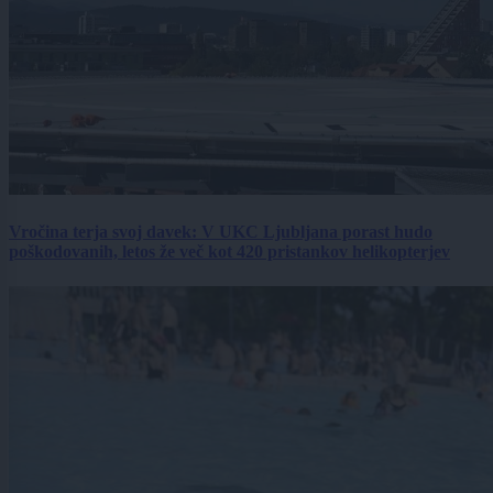
Vročina terja svoj davek: V UKC Ljubljana porast hudo
poškodovanih, letos že več kot 420 pristankov helikopterjev