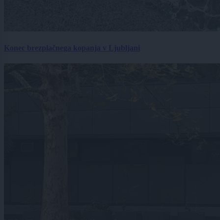
Konec brezplačnega kopanja v Ljubljani