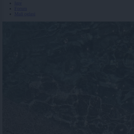
Igre
Forum
Mali oglasi