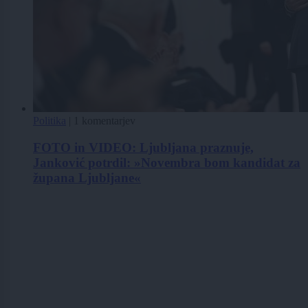
Politika
|
1 komentarjev
FOTO in VIDEO: Ljubljana praznuje,
Janković potrdil: »Novembra bom kandidat za
župana Ljubljane«