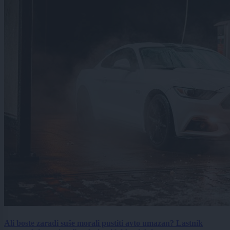
Ali boste zaradi suše morali pustiti avto umazan? Lastnik