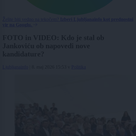
Želite biti vedno na tekočem?
Izberi Ljubljanainfo kot prednostni
vir na Googlu.
FOTO in VIDEO: Kdo je stal ob
Jankoviću ob napovedi nove
kandidature?
Ljubljanainfo
|
8. maj 2026 15:53
v
Politika