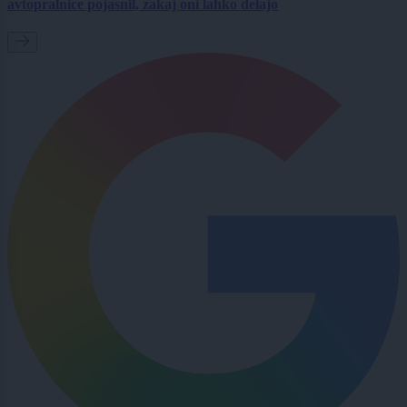
avtopralnice pojasnil, zakaj oni lahko delajo