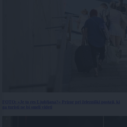
FOTO: »Je to res Ljubljana?« Prizor pri železniški postaji, ki
ga turisti ne bi smeli videti