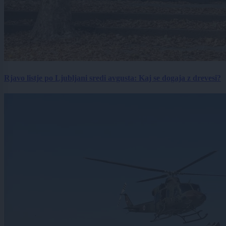
Rjavo listje po Ljubljani sredi avgusta: Kaj se dogaja z drevesi?