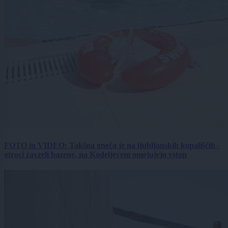
FOTO in VIDEO: Takšna gneča je na ljubljanskih kopališčih -
otroci zavzeli bazene, na Kodeljevem omejujejo vstop