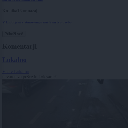
Kronika
13 ur nazaj
V Ljubljani v stanovanju našli mrtvo osebo
Prikaži več
Komentarji
Lokalno
Vse v Lokalno
nevaren za pešce in kolesarje?