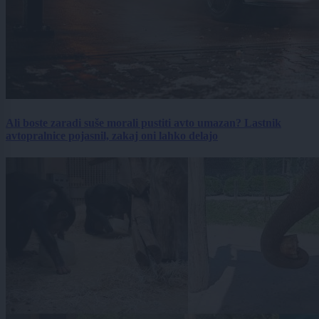
Ali boste zaradi suše morali pustiti avto umazan? Lastnik
avtopralnice pojasnil, zakaj oni lahko delajo