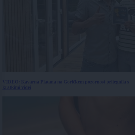
VIDEO: Kavarna Platana na Goričkem pozornost pritegnila s
kratkimi videi