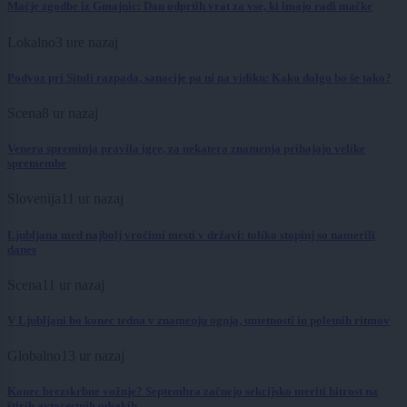
Mačje zgodbe iz Gmajnic: Dan odprtih vrat za vse, ki imajo radi mačke
Lokalno
3 ure nazaj
Podvoz pri Situli razpada, sanacije pa ni na vidiku: Kako dolgo bo še tako?
Scena
8 ur nazaj
Venera spreminja pravila igre, za nekatera znamenja prihajajo velike
spremembe
Slovenija
11 ur nazaj
Ljubljana med najbolj vročimi mesti v državi: toliko stopinj so namerili
danes
Scena
11 ur nazaj
V Ljubljani bo konec tedna v znamenju ognja, umetnosti in poletnih ritmov
Globalno
13 ur nazaj
Konec brezskrbne vožnje? Septembra začnejo sekcijsko meriti hitrost na
štirih avtocestnih odsekih