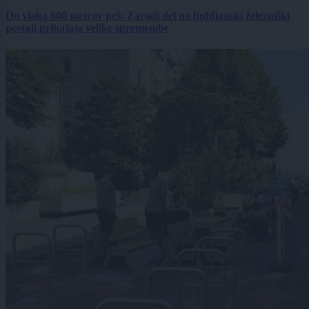
Do vlaka 600 metrov peš: Zaradi del na ljubljanski železniški
postaji prihajajo velike spremembe