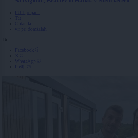
Sauvignoni, Bratovž in Hatlak v enem večeru
PU Ljubjana
Tat
Oblačila
vir pri domžalah
Deli
Facebook
X
WhatsApp
Pošlji