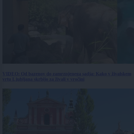
VIDEO: Od bazenov do zamrznjenega sadja: Kako v živalskem
vrtu Ljubljana skrbijo za živali v vročini