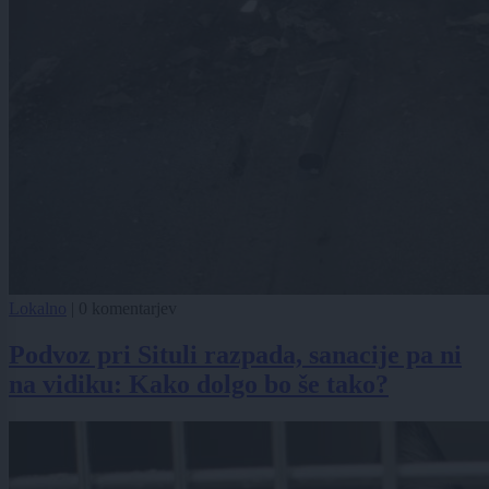
Lokalno
|
0 komentarjev
Podvoz pri Situli razpada, sanacije pa ni
na vidiku: Kako dolgo bo še tako?