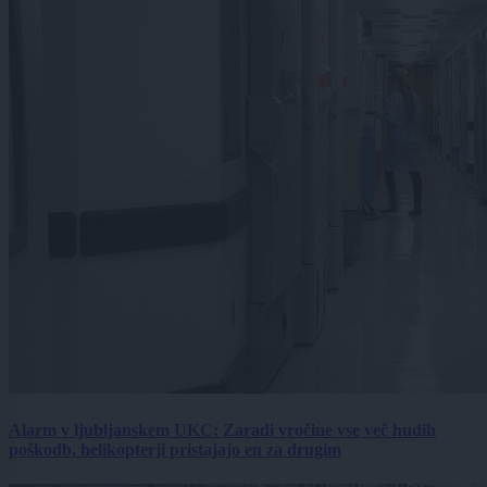
Alarm v ljubljanskem UKC: Zaradi vročine vse več hudih
poškodb, helikopterji pristajajo en za drugim