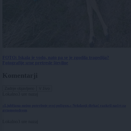
FOTO: Iskala je vodo, nato pa se je zgodila tragedija?
Fotografije srne pretresle številne
Komentarji
Zadnje objavljeno
V živo
Lokalno
3 ure nazaj
»Ljubljana nujno potrebuje svoj poligon.« Nekdanji dirkač razkril načrt za
avtomotodrom
Lokalno
3 ure nazaj