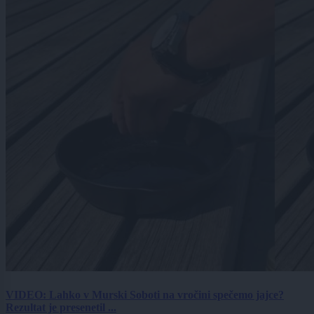
VIDEO: Lahko v Murski Soboti na vročini spečemo jajce?
Rezultat je presenetil ...