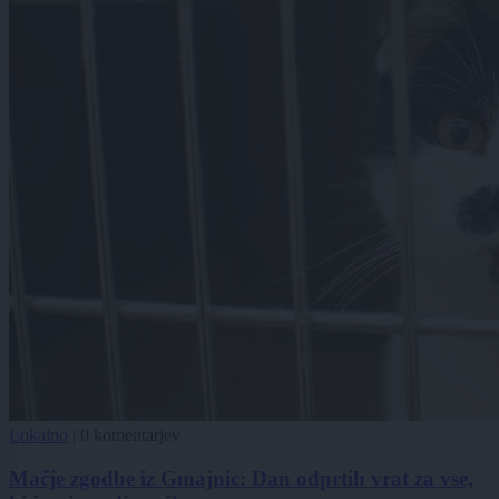
Lokalno
|
0 komentarjev
Mačje zgodbe iz Gmajnic: Dan odprtih vrat za vse,