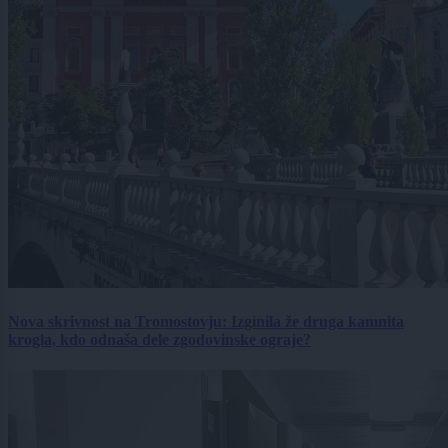
Nova skrivnost na Tromostovju: Izginila že druga kamnita
krogla, kdo odnaša dele zgodovinske ograje?