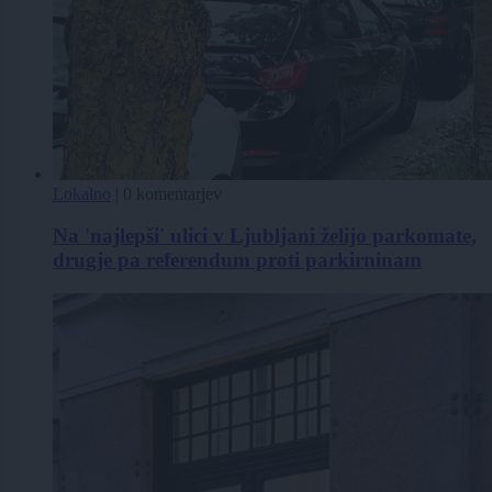
Lokalno
|
0 komentarjev
Na 'najlepši' ulici v Ljubljani želijo parkomate,
drugje pa referendum proti parkirninam