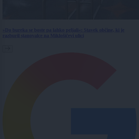
»Do bureka se boste pa lahko peljali«: Stavek občine, ki je
razburil stanovalce na Miklošičevi ulici