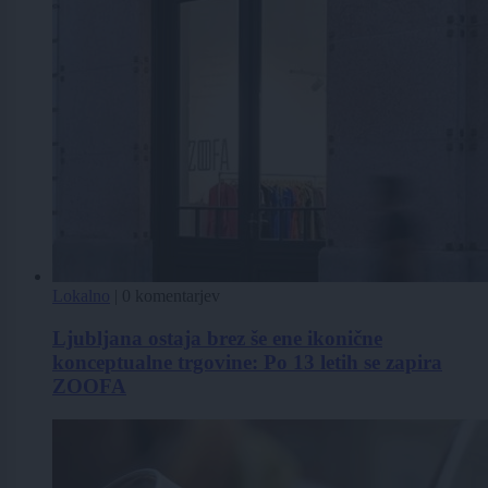
Lokalno
|
0 komentarjev
Ljubljana ostaja brez še ene ikonične
konceptualne trgovine: Po 13 letih se zapira
ZOOFA