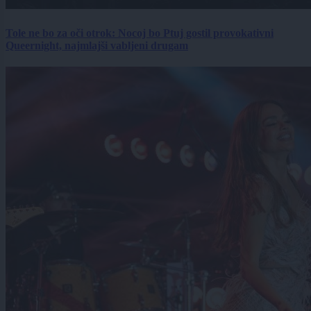
Tole ne bo za oči otrok: Nocoj bo Ptuj gostil provokativni
Queernight, najmlajši vabljeni drugam