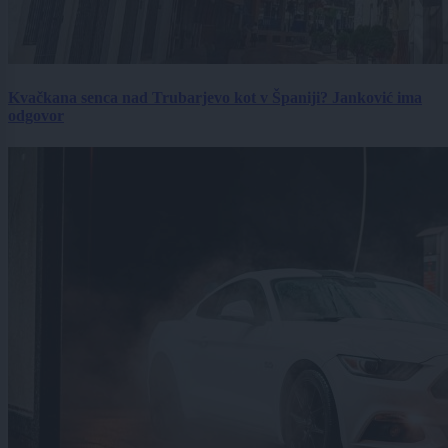
Kvačkana senca nad Trubarjevo kot v Španiji? Janković ima
odgovor