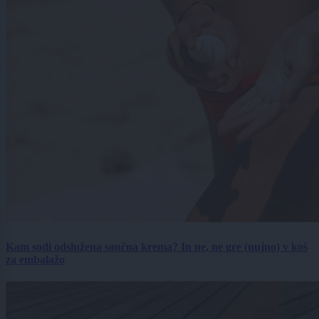
Kam sodi odslužena sončna krema? In ne, ne gre (nujno) v koš
za embalažo