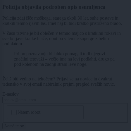
Policija objavila podroben opis osumljenca
Policija zdaj išče moškega, starega okoli 30 let, suhe postave in
kratkih temno rjavih las. Imel naj bi tudi kratko pristriženo brado.
V času tatvine je bil oblečen v temno majico s kratkimi rokavi in
svetlo rjave kratke hlače, obut pa v temne superge z belim
podplatom.
Pri prepoznavanju bi lahko pomagali tudi njegovi
značilni tetovaži – večjo ima na levi podlahti, drugo pa
pod kolenom na zadnji strani leve noge.
Želiš biti vedno na tekočem? Prijavi se na novice in dvakrat
tedensko v svoj email nabiralnik prejmi pregled svežih novic.
E-naslov
CAPTCHA
Nisem robot
Naročite se