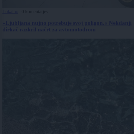
Lokalno
|
0 komentarjev
»Ljubljana nujno potrebuje svoj poligon.« Nekdanji
dirkač razkril načrt za avtomotodrom