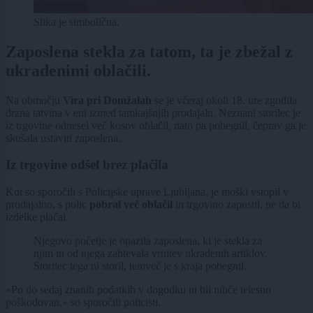
Slika je simbolična.
Zaposlena stekla za tatom, ta je zbežal z
ukradenimi oblačili.
Na območju
Vira pri Domžalah
se je včeraj okoli 18. ure zgodila
drzna tatvina v eni izmed tamkajšnjih prodajaln. Neznani storilec je
iz trgovine odnesel več kosov oblačil, nato pa pobegnil, čeprav ga je
skušala ustaviti zaposlena.
Iz trgovine odšel brez plačila
Kot so sporočili s Policijske uprave Ljubljana, je moški vstopil v
prodajalno, s polic
pobral več oblačil
in trgovino zapustil, ne da bi
izdelke plačal.
Njegovo početje je opazila zaposlena, ki je stekla za
njim in od njega zahtevala vrnitev ukradenih artiklov.
Storilec tega ni storil, temveč je s kraja pobegnil.
»Po do sedaj znanih podatkih v dogodku ni bil nihče telesno
poškodovan,« so sporočili policisti.