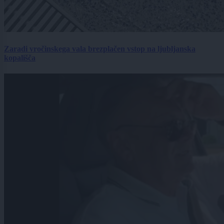
Zaradi vročinskega vala brezplačen vstop na ljubljanska
kopališča