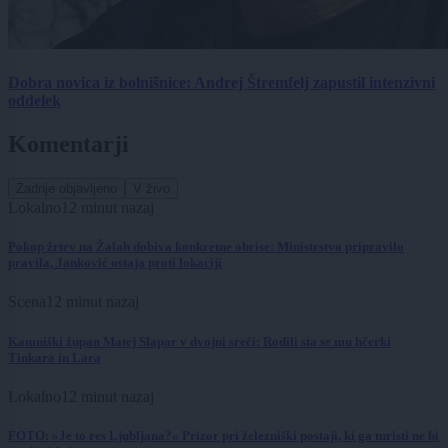
Dobra novica iz bolnišnice: Andrej Štremfelj zapustil intenzivni
oddelek
Komentarji
Zadnje objavljeno
V živo
Lokalno
12 minut nazaj
Pokop žrtev na Žalah dobiva konkretne obrise: Ministrstvo pripravilo
pravila, Janković ostaja proti lokaciji
Scena
12 minut nazaj
Kamniški župan Matej Slapar v dvojni sreči: Rodili sta se mu hčerki
Tinkara in Lara
Lokalno
12 minut nazaj
FOTO: »Je to res Ljubljana?« Prizor pri železniški postaji, ki ga turisti ne bi