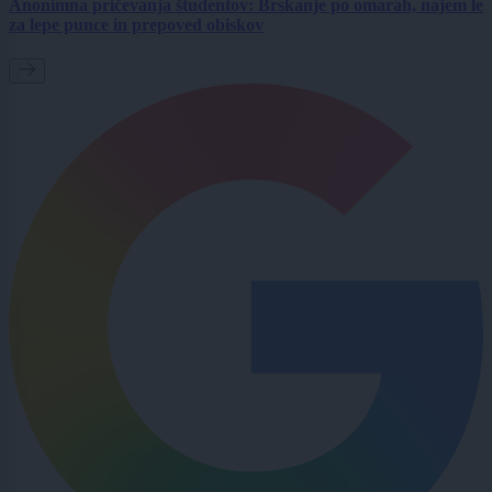
Anonimna pričevanja študentov: Brskanje po omarah, najem le
za lepe punce in prepoved obiskov