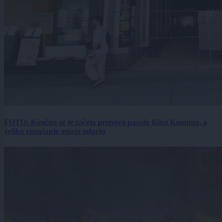
FOTO: Končno se je začela prenova pasaže Kina Komuna, a
veliko vprašanje ostaja odprto