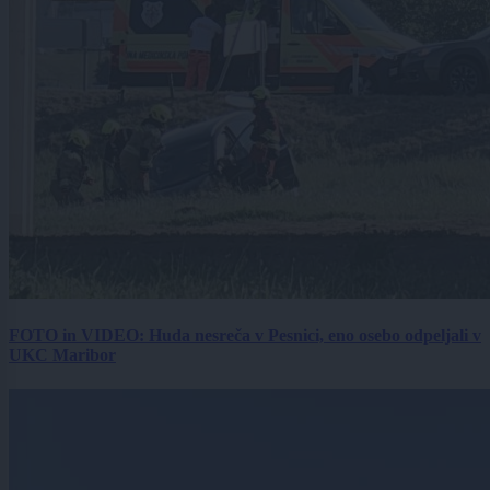
FOTO in VIDEO: Huda nesreča v Pesnici, eno osebo odpeljali v
UKC Maribor