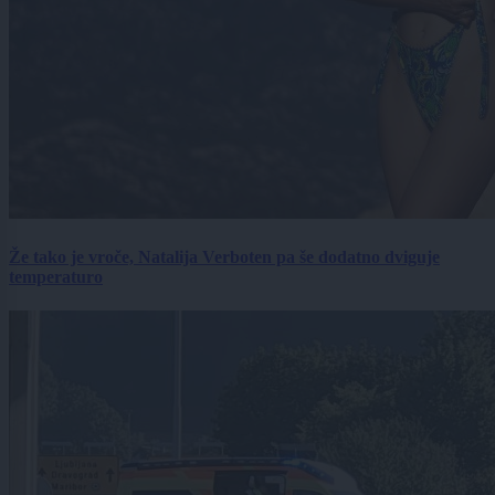
Že tako je vroče, Natalija Verboten pa še dodatno dviguje
temperaturo