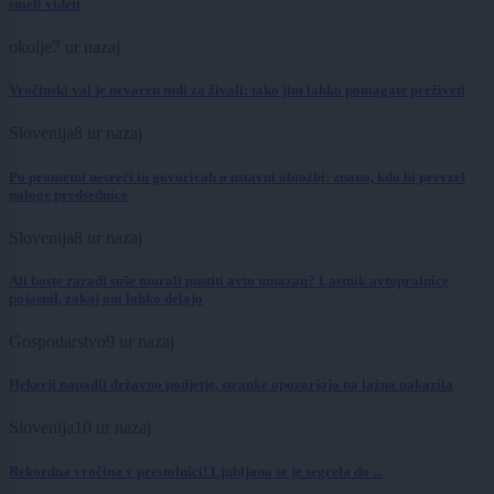
smeli videti
okolje
7 ur nazaj
Vročinski val je nevaren tudi za živali: tako jim lahko pomagate preživeti
Slovenija
8 ur nazaj
Po prometni nesreči in govoricah o ustavni obtožbi: znano, kdo bi prevzel
naloge predsednice
Slovenija
8 ur nazaj
Ali boste zaradi suše morali pustiti avto umazan? Lastnik avtopralnice
pojasnil, zakaj oni lahko delajo
Gospodarstvo
9 ur nazaj
Hekerji napadli državno podjetje, stranke opozarjajo na lažna nakazila
Slovenija
10 ur nazaj
Rekordna vročina v prestolnici! Ljubljana se je segrela do ...