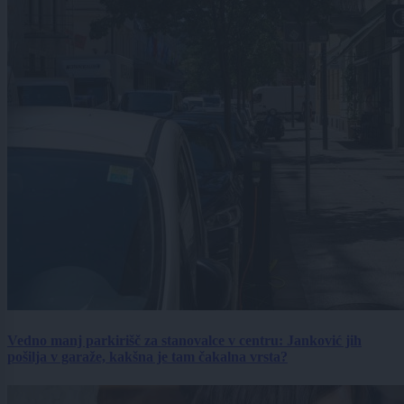
Vedno manj parkirišč za stanovalce v centru: Janković jih
pošilja v garaže, kakšna je tam čakalna vrsta?