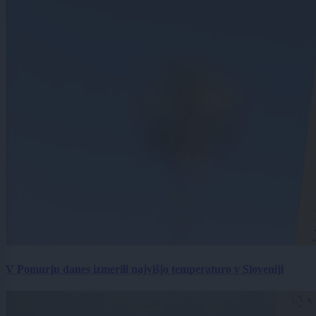
V Pomurju danes izmerili najvišjo temperaturo v Sloveniji