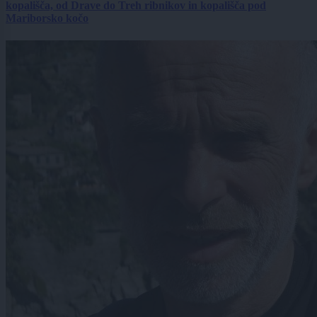
kopališča, od Drave do Treh ribnikov in kopališča pod
Mariborsko kočo