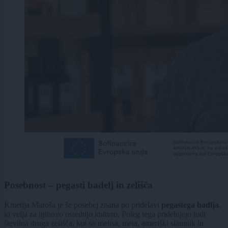
Posebnost – pegasti badelj in zelišča
Kmetija Maroša je še posebej znana po pridelavi
pegastega badlja
,
ki velja za njihovo osrednjo kulturo. Poleg tega pridelujejo tudi
številna druga zelišča, kot so melisa, meta, ameriški slamnik in