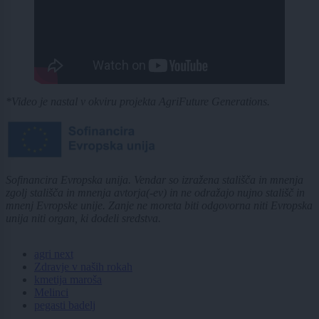
*Video je nastal v okviru projekta AgriFuture Generations.
Sofinancira Evropska unija. Vendar so izražena stališča in mnenja
zgolj stališča in mnenja avtorja(-ev) in ne odražajo nujno stališč in
mnenj Evropske unije. Zanje ne moreta biti odgovorna niti Evropska
unija niti organ, ki dodeli sredstva.
agri next
Zdravje v naših rokah
kmetija maroša
Melinci
pegasti badelj