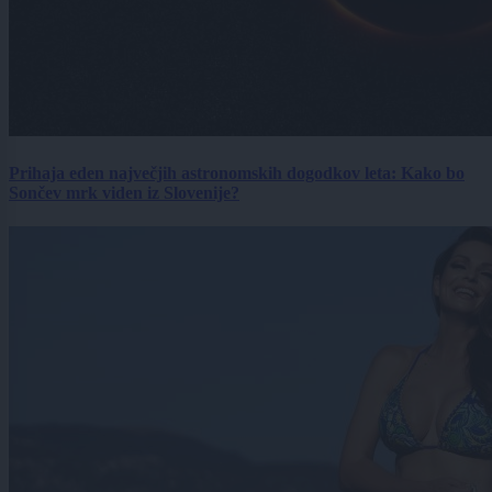
Prihaja eden največjih astronomskih dogodkov leta: Kako bo
Sončev mrk viden iz Slovenije?