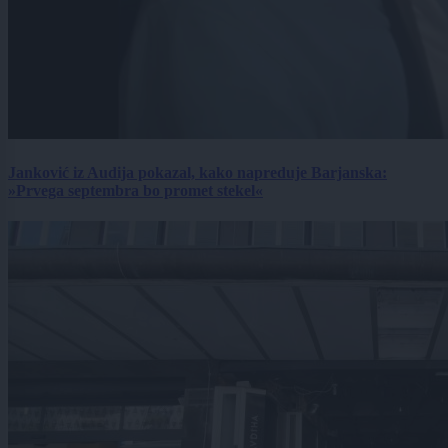
Janković iz Audija pokazal, kako napreduje Barjanska:
»Prvega septembra bo promet stekel«