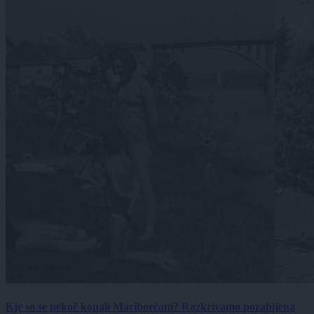
Kje so se nekoč kopali Mariborčani? Razkrivamo pozabljena