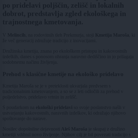
po pridelavi poljščin, zelišč in lokalnih
dobrot, predstavlja zgled ekološkega in
trajnostnega kmetovanja.
V
Melincih
, na rodovitnih tleh Prekmurja, stoji
Kmetija Maroša
, ki
že več generacij združuje tradicijo z inovacijami.
Družinska kmetija, znana po ekološkem pristopu in kakovostnih
izdelkih, danes s ponosom ohranja naravno dediščino in jo prilagaja
sodobnemu načinu življenja.
Prehod s klasične kmetije na ekološko pridelavo
Kmetija Maroša se je v preteklosti ukvarjala predvsem s
tradicionalnim kmetovanjem, a so se z leti odločili za prehod v
poljedelstvo, pridelavo vrtnin in zelišč.
S poudarkom na
ekološki pridelavi
so svoje poslanstvo našli v
ustvarjanju kakovostnih, naravnih izdelkov, ki odražajo njihovo
spoštovanje do narave.
Nosilec dopolnilne dejavnosti
Aleš Maroša
je skupaj z družino
kmetiji vdihnil novo življenje. Njihov cilj je bil povezati tradicijo s