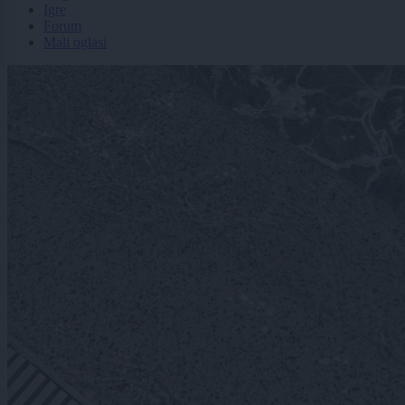
Igre
Forum
Mali oglasi