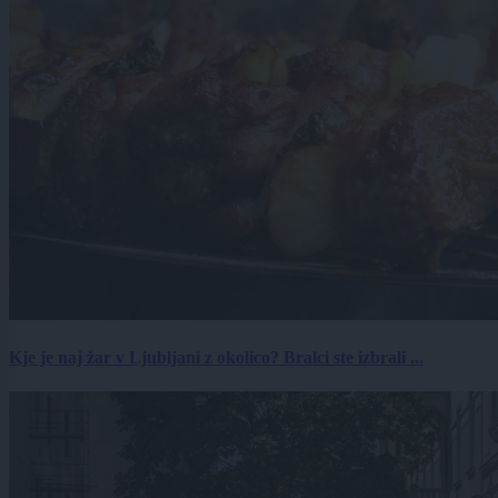
Kje je naj žar v Ljubljani z okolico? Bralci ste izbrali ...