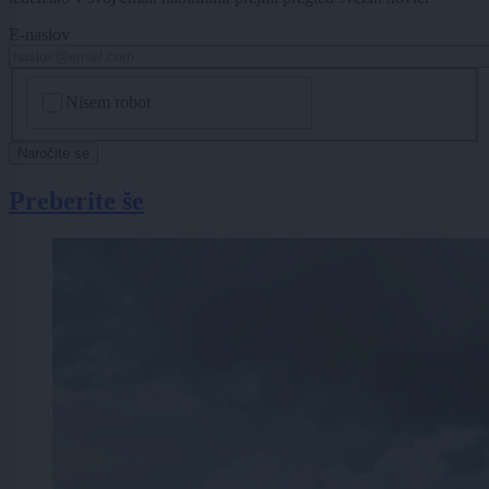
E-naslov
CAPTCHA
Nisem robot
Naročite se
Preberite še