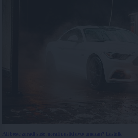
Ali boste zaradi suše morali pustiti avto umazan? Lastnik