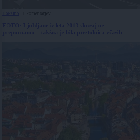
Lokalno
|
1 komentarjev
FOTO: Ljubljane iz leta 2013 skoraj ne
prepoznamo – takšna je bila prestolnica včasih