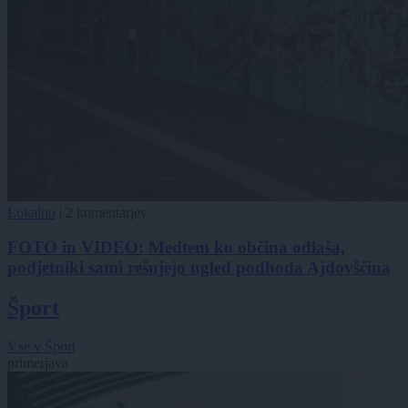
Lokalno
|
2 komentarjev
FOTO in VIDEO: Medtem ko občina odlaša,
podjetniki sami rešujejo ugled podhoda Ajdovščina
Šport
Vse v Šport
primerjava