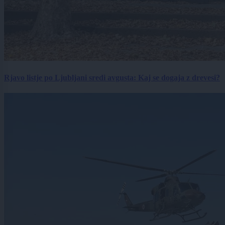
Rjavo listje po Ljubljani sredi avgusta: Kaj se dogaja z drevesi?