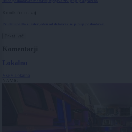
Hudo poškodovan motorist, njegovo življenje je ogroženo
Kronika
5 ur nazaj
Pri delu padla z lestev, eden od delavcev se je huje poškodoval
Prikaži več
Komentarji
Lokalno
Vse v Lokalno
NAMIG