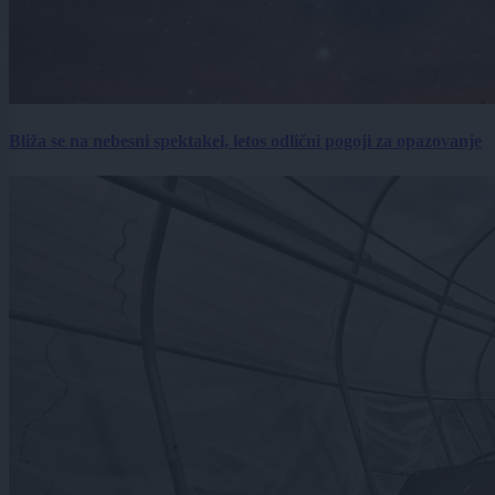
Bliža se na nebesni spektakel, letos odlični pogoji za opazovanje