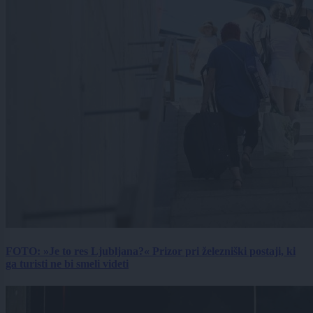
FOTO: »Je to res Ljubljana?« Prizor pri železniški postaji, ki
ga turisti ne bi smeli videti