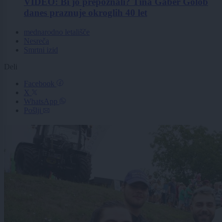
VIDEO: Bi jo prepoznali? Tina Gaber Golob
danes praznuje okroglih 40 let
mednarodno letališče
Nesreča
Smrtni izid
Deli
Facebook
X
WhatsApp
Pošlji