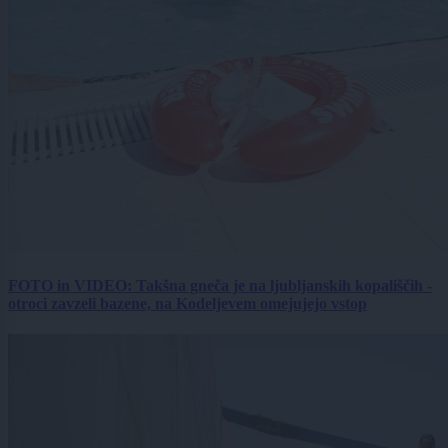
FOTO in VIDEO: Takšna gneča je na ljubljanskih kopališčih -
otroci zavzeli bazene, na Kodeljevem omejujejo vstop