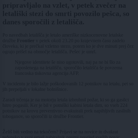
pripravljalo na vzlet, v petek zvečer na
letališki stezi do smrti povozilo pešca, so
danes sporočili z letališča.
Po navedbah letališča je letalo ameriške nizkocenovne letalske
družbe
Frontier
v petek okoli 23.20 po krajevnem času zadelo
človeka, ki je prečkal vzletno stezo, potem ko je dve minuti prej čez
ograjo prišel na območje letališča. Pešec je umrl.
Njegove identitete še niso ugotovili, naj pa ne bi šlo za
zaposlenega na letališču, sporočilo letališča še povzema
francoska tiskovna agencija AFP.
V incidentu je bilo lažje poškodovanih 12 potnikov na letalu, pet so
jih prepeljali v lokalne bolnišnice.
Zaradi trčenja je na motorju letala izbruhnil požar, ki so ga gasilci
hitro pogasili. Ker je bil v potniški kabini letala dim, so vseh 224
potnikov na krovu preventivno evakuirali prek napihljivih zasilnih
toboganov, so sporočili iz družbe Frontier.
Želiš biti vedno na tekočem? Prijavi se na novice in dvakrat
tedensko v svoj email nabiralnik prejmi pregled svežih novic.