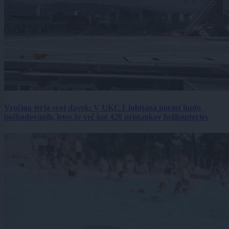
Vročina terja svoj davek: V UKC Ljubljana porast hudo
poškodovanih, letos že več kot 420 pristankov helikopterjev