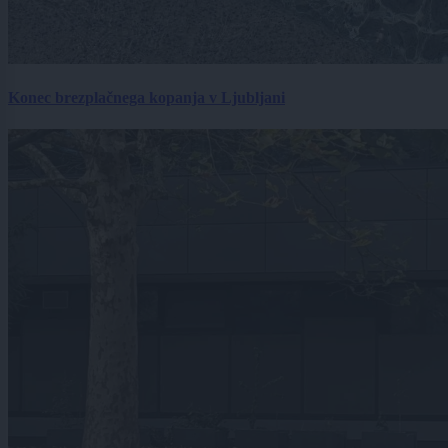
Konec brezplačnega kopanja v Ljubljani