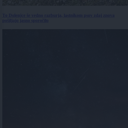
To Dolenjce še vedno razburja, lastnikom psov zdaj znova
pošiljajo jasno sporočilo