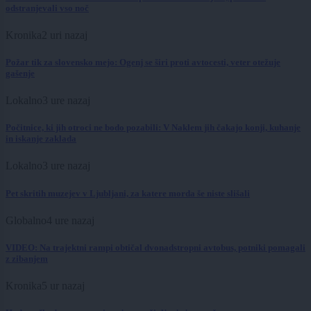
odstranjevali vso noč
Kronika
2 uri nazaj
Požar tik za slovensko mejo: Ogenj se širi proti avtocesti, veter otežuje
gašenje
Lokalno
3 ure nazaj
Počitnice, ki jih otroci ne bodo pozabili: V Naklem jih čakajo konji, kuhanje
in iskanje zaklada
Lokalno
3 ure nazaj
Pet skritih muzejev v Ljubljani, za katere morda še niste slišali
Globalno
4 ure nazaj
VIDEO: Na trajektni rampi obtičal dvonadstropni avtobus, potniki pomagali
z zibanjem
Kronika
5 ur nazaj