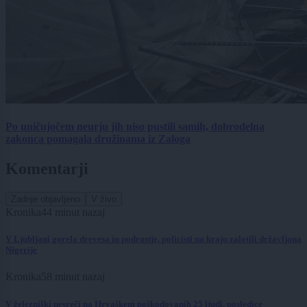
Po uničujočem neurju jih niso pustili samih, dobrodelna
zakonca pomagala družinama iz Zaloga
Komentarji
Zadnje objavljeno
V živo
Kronika
44 minut nazaj
V Ljubljani gorela drevesa in podrastje, policisti na kraju zalotili državljana
Nigerije
Kronika
58 minut nazaj
V železniški nesreči na Hrvaškem poškodovanih 25 ljudi, posledice