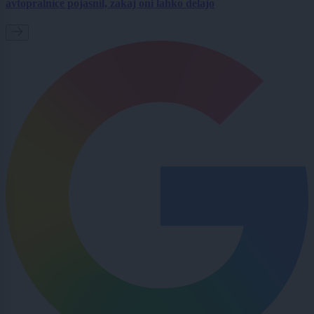
avtopralnice pojasnil, zakaj oni lahko delajo