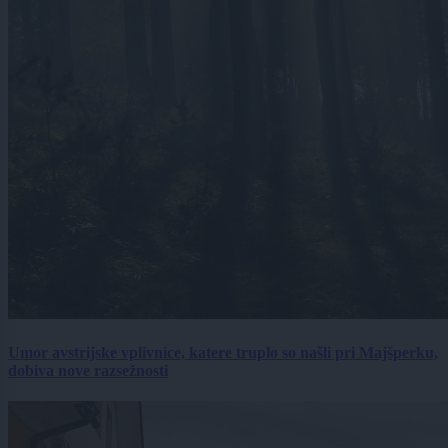
Umor avstrijske vplivnice, katere truplo so našli pri Majšperku,
dobiva nove razsežnosti