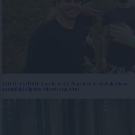
FOTO in VIDEO: Na zdravje! V Mariboru postavljali rekord
za najdaljšo špricer zdravico na svetu