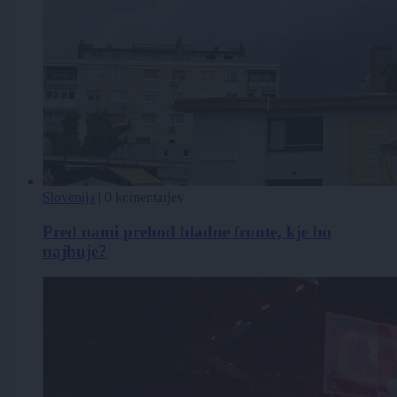
Slovenija
|
0 komentarjev
Pred nami prehod hladne fronte, kje bo
najhuje?