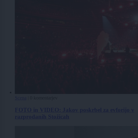
Scena
|
0 komentarjev
FOTO in VIDEO: Jakov poskrbel za evforijo v
razprodanih Stožicah