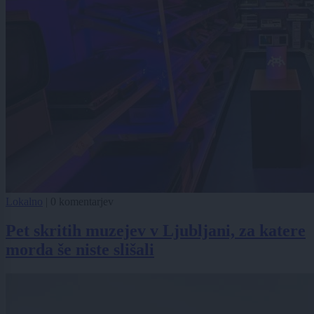
Lokalno
|
0 komentarjev
Pet skritih muzejev v Ljubljani, za katere
morda še niste slišali