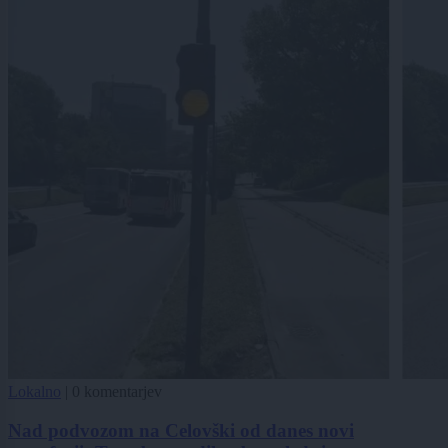
Lokalno
|
0 komentarjev
Nad podvozom na Celovški od danes novi