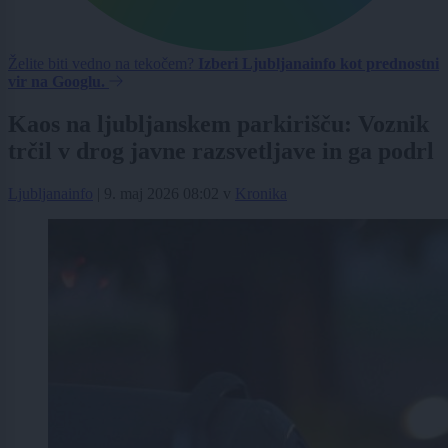
Želite biti vedno na tekočem?
Izberi Ljubljanainfo kot prednostni
vir na Googlu.
Kaos na ljubljanskem parkirišču: Voznik
trčil v drog javne razsvetljave in ga podrl
Ljubljanainfo
|
9. maj 2026 08:02
v
Kronika