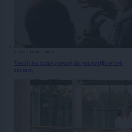
Scena
|
0 komentarjev
Vesolje bo danes preverjalo potrpežljivost teh
znamenj