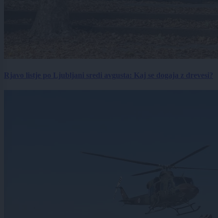
Rjavo listje po Ljubljani sredi avgusta: Kaj se dogaja z drevesi?