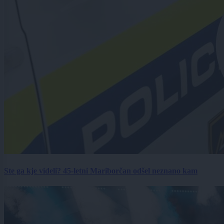
Ste ga kje videli? 45-letni Mariborčan odšel neznano kam