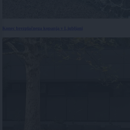
Konec brezplačnega kopanja v Ljubljani