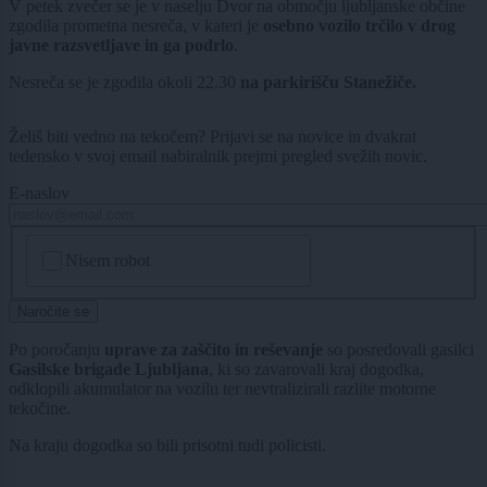
V petek zvečer se je v naselju Dvor na območju ljubljanske občine
zgodila prometna nesreča, v kateri je
osebno vozilo trčilo v drog
javne razsvetljave in ga podrlo
.
Nesreča se je zgodila okoli 22.30
na parkirišču Stanežiče.
Želiš biti vedno na tekočem? Prijavi se na novice in dvakrat
tedensko v svoj email nabiralnik prejmi pregled svežih novic.
E-naslov
CAPTCHA
Nisem robot
Naročite se
Po poročanju
uprave za zaščito in reševanje
so posredovali gasilci
Gasilske brigade Ljubljana
, ki so zavarovali kraj dogodka,
odklopili akumulator na vozilu ter nevtralizirali razlite motorne
tekočine.
Na kraju dogodka so bili prisotni tudi policisti.