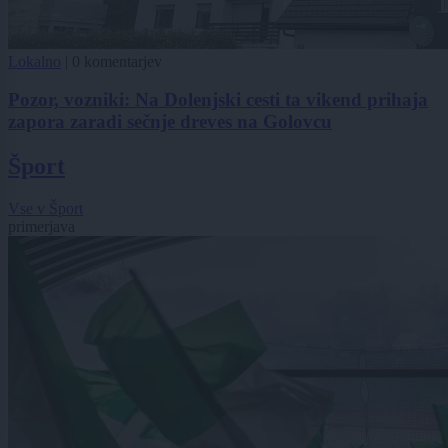
Lokalno
|
0 komentarjev
Pozor, vozniki: Na Dolenjski cesti ta vikend prihaja
zapora zaradi sečnje dreves na Golovcu
Šport
Vse v Šport
primerjava