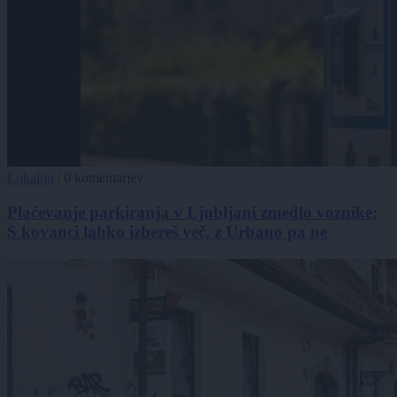
Lokalno
|
0 komentarjev
Plačevanje parkiranja v Ljubljani zmedlo voznike:
S kovanci lahko izbereš več, z Urbano pa ne