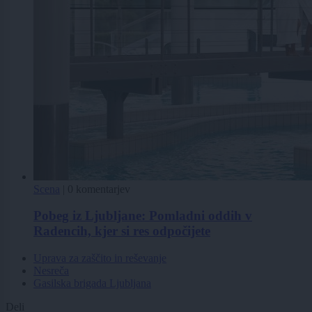
Scena
|
0 komentarjev
Pobeg iz Ljubljane: Pomladni oddih v
Radencih, kjer si res odpočijete
Uprava za zaščito in reševanje
Nesreča
Gasilska brigada Ljubljana
Deli