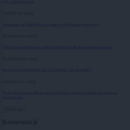
več, z Urbano pa ne
Scena
4 ure nazaj
Anamaria od Luke Dončića zahteva 40 milijonov dolarjev?
Kultura
4 ure nazaj
V Križanke prihaja ena najbolj slovitih zgodb argentinskega tanga
Kronika
4 ure nazaj
Pogrešan je mladoletni Jon iz Ljubljane. Ste ga videli?
Lokalno
5 ur nazaj
Prijavili neznosen dim in smrad iz lokala, potem pa dobili tak odgovor
inšpektorata
Prikaži več
Komentarji