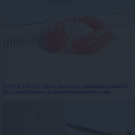
FOTO in VIDEO: Takšna gneča je na ljubljanskih kopališčih -
otroci zavzeli bazene, na Kodeljevem omejujejo vstop