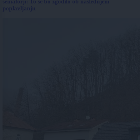
semaforji: To se bo zgodilo ob naslednjem
poplavljanju