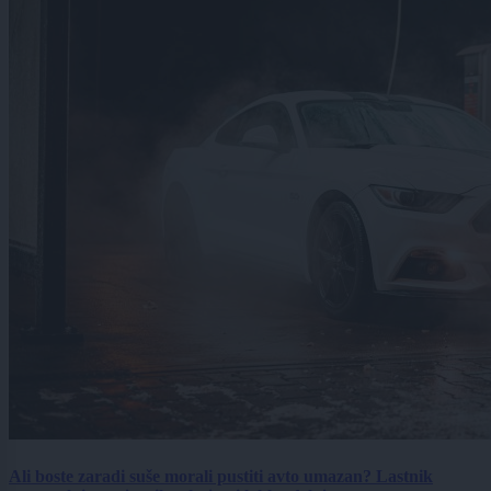
Ali boste zaradi suše morali pustiti avto umazan? Lastnik