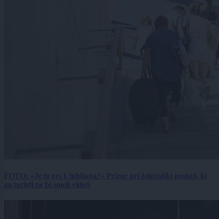
FOTO: »Je to res Ljubljana?« Prizor pri železniški postaji, ki
ga turisti ne bi smeli videti