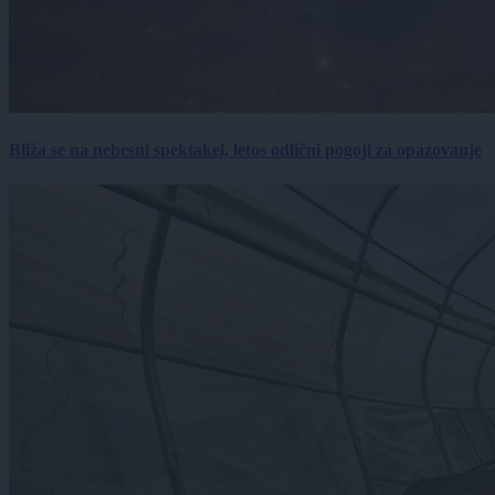
Bliža se na nebesni spektakel, letos odlični pogoji za opazovanje