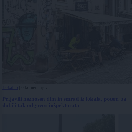
Lokalno
|
0 komentarjev
Prijavili neznosen dim in smrad iz lokala, potem pa
dobili tak odgovor inšpektorata