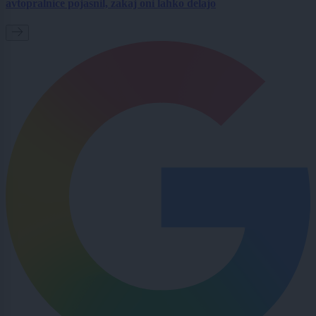
avtopralnice pojasnil, zakaj oni lahko delajo