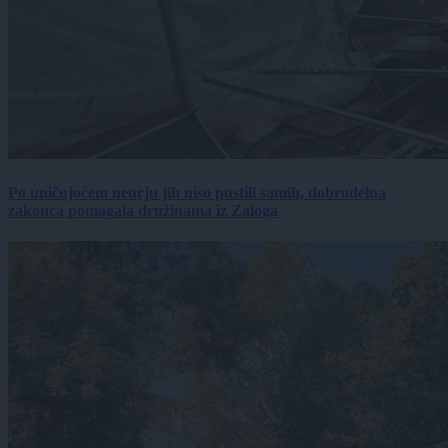
Po uničujočem neurju jih niso pustili samih, dobrodelna
zakonca pomagala družinama iz Zaloga