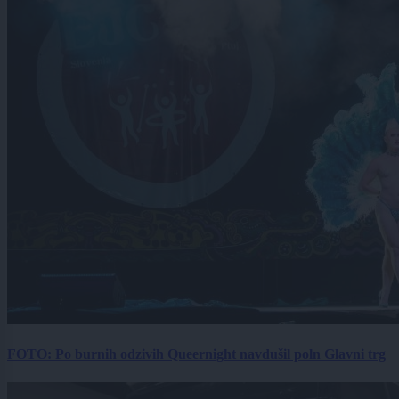
FOTO: Po burnih odzivih Queernight navdušil poln Glavni trg