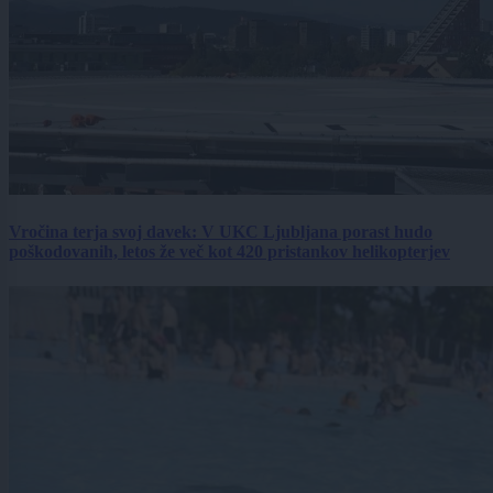
Vročina terja svoj davek: V UKC Ljubljana porast hudo
poškodovanih, letos že več kot 420 pristankov helikopterjev