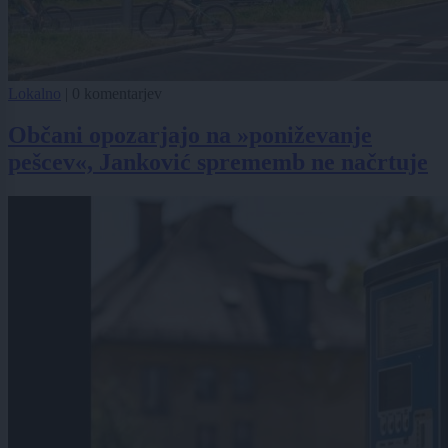
Lokalno
|
0 komentarjev
Občani opozarjajo na »poniževanje
pešcev«, Janković sprememb ne načrtuje