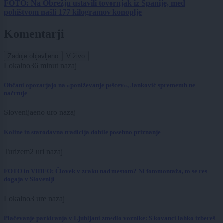
FOTO: Na Obrežju ustavili tovornjak iz Španije, med
pohištvom našli 177 kilogramov konoplje
Komentarji
Zadnje objavljeno
V živo
Lokalno
36 minut nazaj
Občani opozarjajo na »poniževanje pešcev«, Janković sprememb ne
načrtuje
Slovenija
eno uro nazaj
Koline in starodavna tradicija dobile posebno priznanje
Turizem
2 uri nazaj
FOTO in VIDEO: Človek v zraku nad mestom? Ni fotomontaža, to se res
dogaja v Sloveniji
Lokalno
3 ure nazaj
Plačevanje parkiranja v Ljubljani zmedlo voznike: S kovanci lahko izbereš