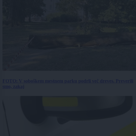
FOTO: V soboškem mestnem parku podrli več dreves. Preverili
smo, zakaj