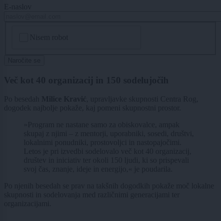
E-naslov
CAPTCHA
Nisem robot
Naročite se
Več kot 40 organizacij in 150 sodelujočih
Po besedah
Milice Kravić
, upravljavke skupnosti Centra Rog,
dogodek najbolje pokaže, kaj pomeni skupnostni prostor.
»Program ne nastane samo za obiskovalce, ampak
skupaj z njimi – z mentorji, uporabniki, sosedi, društvi,
lokalnimi ponudniki, prostovoljci in nastopajočimi.
Letos je pri izvedbi sodelovalo več kot 40 organizacij,
društev in iniciativ ter okoli 150 ljudi, ki so prispevali
svoj čas, znanje, ideje in energijo,« je poudarila.
Po njenih besedah se prav na takšnih dogodkih pokaže moč lokalne
skupnosti in sodelovanja med različnimi generacijami ter
organizacijami.