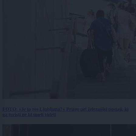
FOTO: »Je to res Ljubljana?« Prizor pri železniški postaji, ki
ga turisti ne bi smeli videti