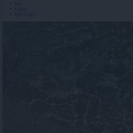
Igre
Forum
Mali oglasi