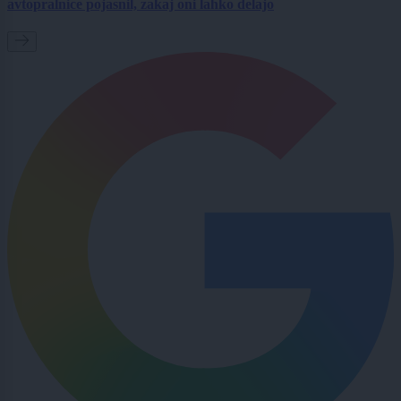
avtopralnice pojasnil, zakaj oni lahko delajo