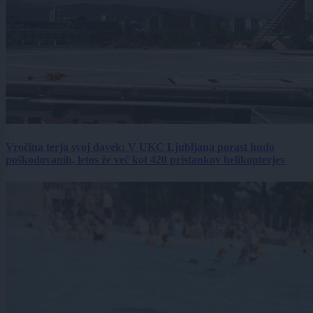
Vročina terja svoj davek: V UKC Ljubljana porast hudo
poškodovanih, letos že več kot 420 pristankov helikopterjev