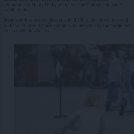
avtomobilčkov Nerdy Derby, po kateri se je letos spustilo kar 70
lesenih vozil.
Organizatorji so obiskovalcem razdelili 350 sladoledov in postregli
približno 80 litrov domače kombuče, na delavnicah pa je nastalo več
kot sto različnih izdelkov.