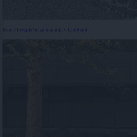
Konec brezplačnega kopanja v Ljubljani