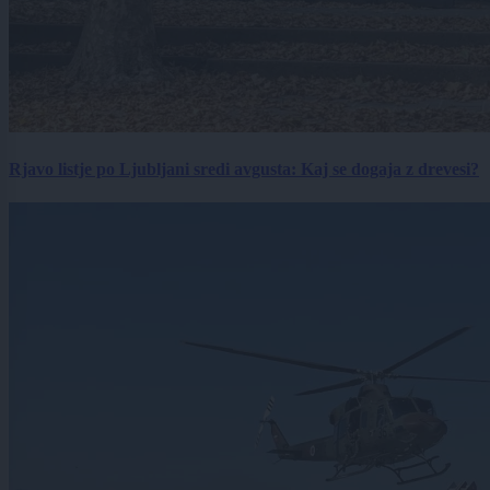
Rjavo listje po Ljubljani sredi avgusta: Kaj se dogaja z drevesi?