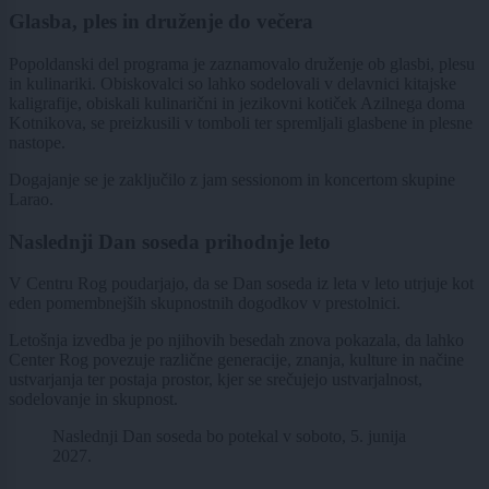
Glasba, ples in druženje do večera
Popoldanski del programa je zaznamovalo druženje ob glasbi, plesu
in kulinariki. Obiskovalci so lahko sodelovali v delavnici kitajske
kaligrafije, obiskali kulinarični in jezikovni kotiček Azilnega doma
Kotnikova, se preizkusili v tomboli ter spremljali glasbene in plesne
nastope.
Dogajanje se je zaključilo z jam sessionom in koncertom skupine
Larao.
Naslednji Dan soseda prihodnje leto
V Centru Rog poudarjajo, da se Dan soseda iz leta v leto utrjuje kot
eden pomembnejših skupnostnih dogodkov v prestolnici.
Letošnja izvedba je po njihovih besedah znova pokazala, da lahko
Center Rog povezuje različne generacije, znanja, kulture in načine
ustvarjanja ter postaja prostor, kjer se srečujejo ustvarjalnost,
sodelovanje in skupnost.
Naslednji Dan soseda bo potekal v soboto, 5. junija
2027.