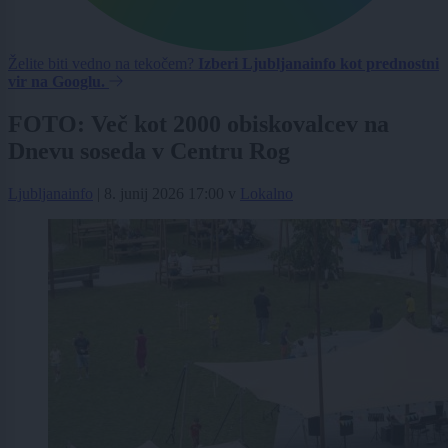
Želite biti vedno na tekočem?
Izberi Ljubljanainfo kot prednostni
vir na Googlu.
FOTO: Več kot 2000 obiskovalcev na
Dnevu soseda v Centru Rog
Ljubljanainfo
|
8. junij 2026 17:00
v
Lokalno