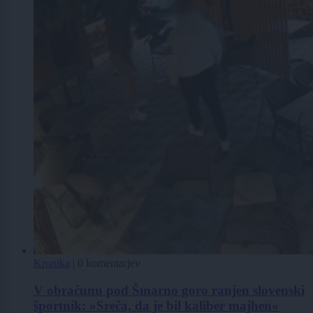
Kronika
|
0 komentarjev
V obračunu pod Šmarno goro ranjen slovenski
športnik: »Sreča, da je bil kaliber majhen«