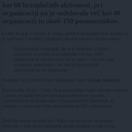
kot 60 brezplačnih aktivnosti, pri
organizaciji pa je sodelovalo več kot 40
organizacij in okoli 150 posameznikov.
Center Rog je v soboto, 6. junija, gostil tradicionalni Dan soseda, ki
je tudi letos v središče Ljubljane privabil množico obiskovalcev.
Organizatorji ocenjujejo, da se je dogodka v Parku
izbrisanih in Centru Rog udeležilo več kot 2000
obiskovalk in obiskovalcev, ki so lahko v desetih urah
programa sodelovali v več kot 60 brezplačnih
aktivnostih za vse generacije.
Dogodku se je pridružil tudi ljubljanski župan
Zoran Janković.
Dan soseda, ki ga v Centru Rog pripravljajo vsako leto prvo soboto
v juniju, je namenjen povezovanju prebivalcev soseske,
Ljubljančanov in obiskovalcev ter predstavitvi dejavnosti, ki
nastajajo v enem največjih ustvarjalnih središč v prestolnici.
Želiš biti vedno na tekočem? Prijavi se na novice in dvakrat
tedensko v svoj email nabiralnik prejmi pregled svežih novic.