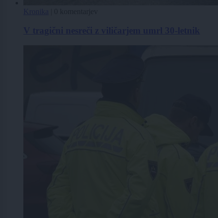
Kronika
|
0 komentarjev
V tragični nesreči z viličarjem umrl 30-letnik