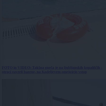
FOTO in VIDEO: Takšna gneča je na ljubljanskih kopališčih -
otroci zavzeli bazene, na Kodeljevem omejujejo vstop