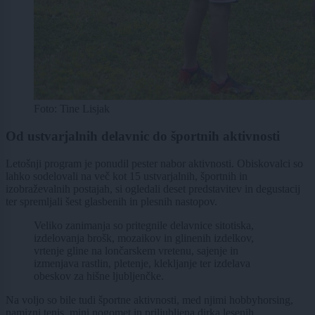
Foto: Tine Lisjak
Od ustvarjalnih delavnic do športnih aktivnosti
Letošnji program je ponudil pester nabor aktivnosti. Obiskovalci so
lahko sodelovali na več kot 15 ustvarjalnih, športnih in
izobraževalnih postajah, si ogledali deset predstavitev in degustacij
ter spremljali šest glasbenih in plesnih nastopov.
Veliko zanimanja so pritegnile delavnice sitotiska,
izdelovanja brošk, mozaikov in glinenih izdelkov,
vrtenje gline na lončarskem vretenu, sajenje in
izmenjava rastlin, pletenje, klekljanje ter izdelava
obeskov za hišne ljubljenčke.
Na voljo so bile tudi športne aktivnosti, med njimi hobbyhorsing,
namizni tenis, mini nogomet in priljubljena dirka lesenih