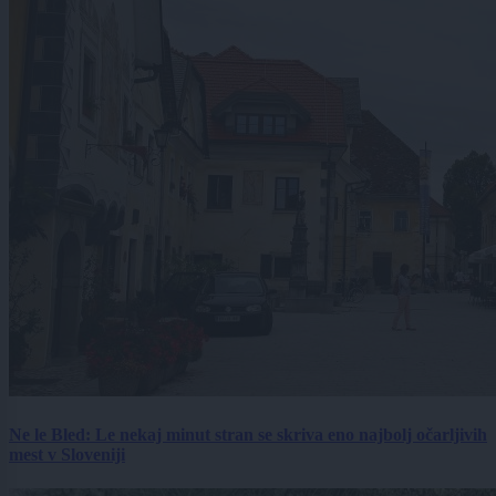
Ne le Bled: Le nekaj minut stran se skriva eno najbolj očarljivih
mest v Sloveniji