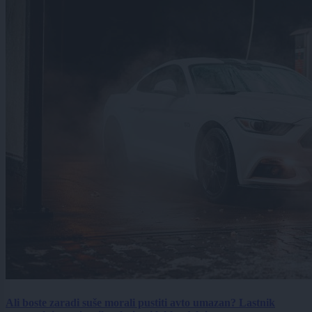
Ali boste zaradi suše morali pustiti avto umazan? Lastnik