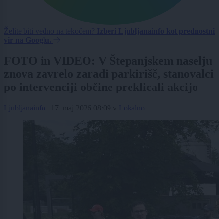
Želite biti vedno na tekočem?
Izberi Ljubljanainfo kot prednostni
vir na Googlu.
FOTO in VIDEO: V Štepanjskem naselju
znova zavrelo zaradi parkirišč, stanovalci
po intervenciji občine preklicali akcijo
Ljubljanainfo
|
17. maj 2026 08:09
v
Lokalno