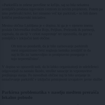
»Parkirišča in zelene površine se krčijo, saj so bila nekatera
zemljišča prodana trgovskim centrom in novim projektom. Potem pa
smo prebivalci krivi, ker nimamo več kje parkirati,« so bili danes
kritični predstavniki iniciative.
Mestna občina Ljubljana je v dopisu, ki ga je v njenem imenu
poslala Odvetniška družba Rojs, Peljhan, Prelesnik & partnerji,
zapisala, da akciji 'v celoti nasprotuje' ter opozorila, da gre za
zemljišča v izključni lasti občine.
Ob tem so poudarili, da je bilo zarisovanje parkirnih
mest organizirano brez soglasja lastnika zemljišč in da
naj bi šlo za 'samovoljno in protipravno poseganje v
tujo nepremičnino'.
V dopisu so opozorili tudi, da bi lahko organizatorji in udeleženci
odgovarjali za nastalo škodo, stroške sanacije in vzpostavitve
prejšnjega stanja. Po navedbah občine naj bi bilo urejanje in
označevanje parkirišč v izključni pristojnosti izvajalcev javne službe.
Parkirna problematika v naselju medtem prerašča
lokalno pobudo