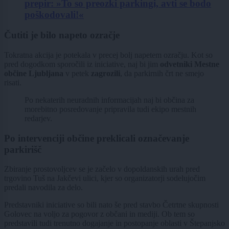
prepir: »To so preozki parkingi, avti se bodo
poškodovali!«
Čutiti je bilo napeto ozračje
Tokratna akcija je potekala v precej bolj napetem ozračju. Kot so
pred dogodkom sporočili iz iniciative, naj bi jim
odvetniki Mestne
občine Ljubljana
v petek
zagrozili
, da parkirnih črt ne smejo
risati.
Po nekaterih neuradnih informacijah naj bi občina za
morebitno posredovanje pripravila tudi ekipo mestnih
redarjev.
Po intervenciji občine preklicali označevanje
parkirišč
Zbiranje prostovoljcev se je začelo v dopoldanskih urah pred
trgovino Tuš na Jakčevi ulici, kjer so organizatorji sodelujočim
predali navodila za delo.
Predstavniki iniciative so bili nato še pred stavbo Četrtne skupnosti
Golovec na voljo za pogovor z občani in mediji. Ob tem so
predstavili tudi trenutno dogajanje in postopanje oblasti v Štepanjsko