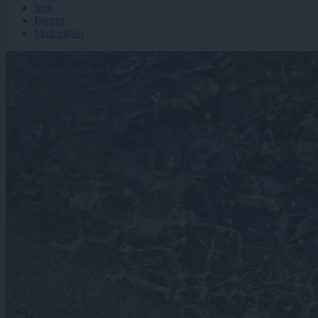
Igre
Forum
Mali oglasi