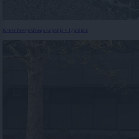
Konec brezplačnega kopanja v Ljubljani