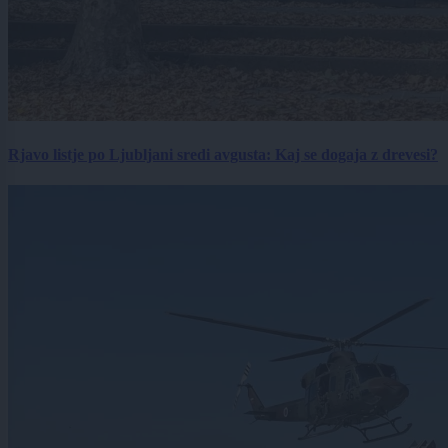
Rjavo listje po Ljubljani sredi avgusta: Kaj se dogaja z drevesi?