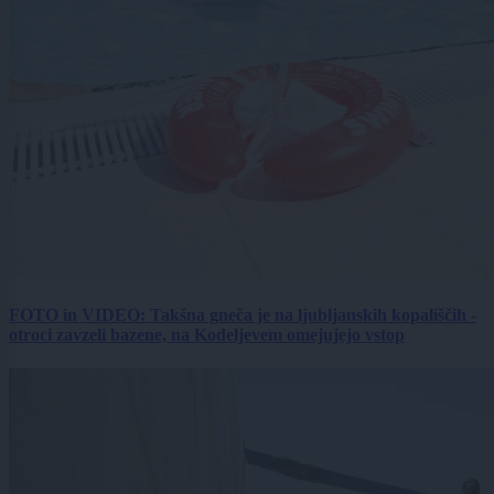
FOTO in VIDEO: Takšna gneča je na ljubljanskih kopališčih -
otroci zavzeli bazene, na Kodeljevem omejujejo vstop