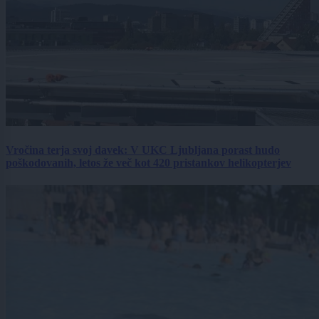
Vročina terja svoj davek: V UKC Ljubljana porast hudo
poškodovanih, letos že več kot 420 pristankov helikopterjev