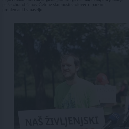
pa še zbor občanov Četrtne skupnosti Golovec o parkirni
problematiki v naselju.