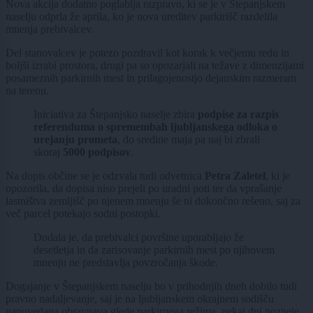
Nova akcija dodatno poglablja razpravo, ki se je v Štepanjskem
naselju odprla že aprila, ko je nova ureditev parkirišč razdelila
mnenja prebivalcev.
Del stanovalcev je potezo pozdravil kot korak k večjemu redu in
boljši izrabi prostora, drugi pa so opozarjali na težave z dimenzijami
posameznih parkirnih mest in prilagojenostjo dejanskim razmeram
na terenu.
Iniciativa za Štepanjsko naselje zbira
podpise za razpis
referenduma o spremembah ljubljanskega odloka o
urejanju prometa
, do sredine maja pa naj bi zbrali
skoraj
5000 podpisov
.
Na dopis občine se je odzvala tudi odvetnica
Petra Zaletel
, ki je
opozorila, da dopisa niso prejeli po uradni poti ter da vprašanje
lastništva zemljišč po njenem mnenju še ni dokončno rešeno, saj za
več parcel potekajo sodni postopki.
Dodala je, da prebivalci površine uporabljajo že
desetletja in da zarisovanje parkirnih mest po njihovem
mnenju ne predstavlja povzročanja škode.
Dogajanje v Štepanjskem naselju bo v prihodnjih dneh dobilo tudi
pravno nadaljevanje, saj je na ljubljanskem okrajnem sodišču
napovedana obravnava glede parkirnega režima, nekaj dni pozneje