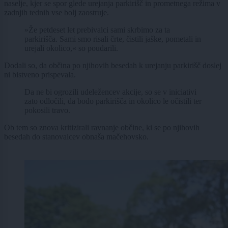
naselje, kjer se spor glede urejanja parkirišč in prometnega režima v
zadnjih tednih vse bolj zaostruje.
»Že petdeset let prebivalci sami skrbimo za ta
parkirišča. Sami smo risali črte, čistili jaške, pometali in
urejali okolico,« so poudarili.
Dodali so, da občina po njihovih besedah k urejanju parkirišč doslej
ni bistveno prispevala.
Da ne bi ogrozili udeležencev akcije, so se v iniciativi
zato odločili, da bodo parkirišča in okolico le očistili ter
pokosili travo.
Ob tem so znova kritizirali ravnanje občine, ki se po njihovih
besedah do stanovalcev obnaša mačehovsko.