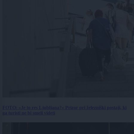
FOTO: »Je to res Ljubljana?« Prizor pri železniški postaji, ki
ga turisti ne bi smeli videti