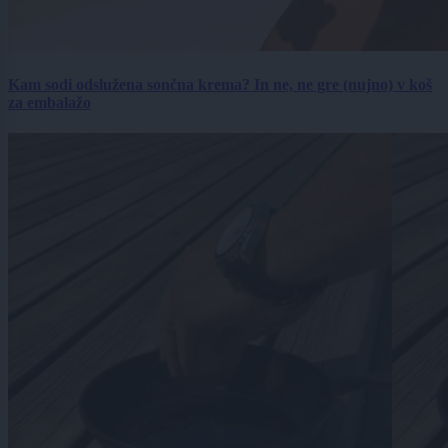
Kam sodi odslužena sončna krema? In ne, ne gre (nujno) v koš
za embalažo