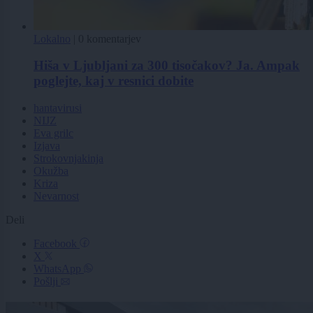
Lokalno
|
0 komentarjev
Hiša v Ljubljani za 300 tisočakov? Ja. Ampak
poglejte, kaj v resnici dobite
hantavirusi
NIJZ
Eva grilc
Izjava
Strokovnjakinja
Okužba
Kriza
Nevarnost
Deli
Facebook
X
WhatsApp
Pošlji