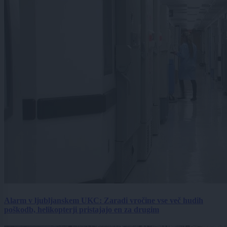
Alarm v ljubljanskem UKC: Zaradi vročine vse več hudih
poškodb, helikopterji pristajajo en za drugim