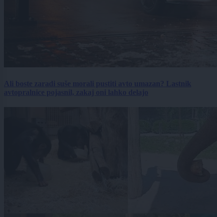
Ali boste zaradi suše morali pustiti avto umazan? Lastnik
avtopralnice pojasnil, zakaj oni lahko delajo