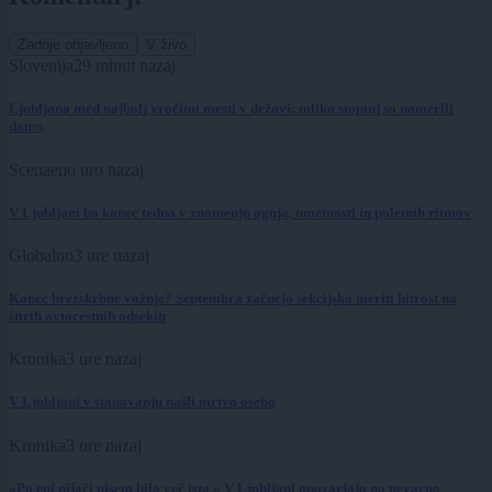
Zadnje objavljeno
V živo
Slovenija
29 minut nazaj
Ljubljana med najbolj vročimi mesti v državi: toliko stopinj so namerili
danes
Scena
eno uro nazaj
V Ljubljani bo konec tedna v znamenju ognja, umetnosti in poletnih ritmov
Globalno
3 ure nazaj
Konec brezskrbne vožnje? Septembra začnejo sekcijsko meriti hitrost na
štirih avtocestnih odsekih
Kronika
3 ure nazaj
V Ljubljani v stanovanju našli mrtvo osebo
Kronika
3 ure nazaj
»Po eni pijači nisem bila več ista.« V Ljubljani opozarjajo na nevarno