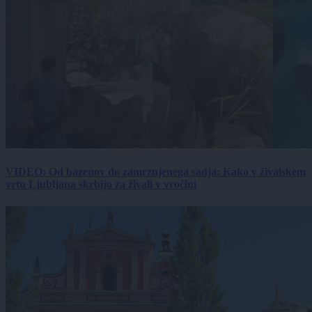
VIDEO: Od bazenov do zamrznjenega sadja: Kako v živalskem
vrtu Ljubljana skrbijo za živali v vročini