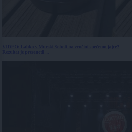
VIDEO: Lahko v Murski Soboti na vročini spečemo jajce?
Rezultat je presenetil ...