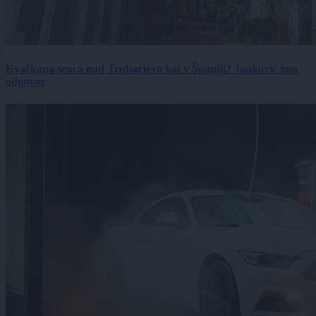
Kvačkana senca nad Trubarjevo kot v Španiji? Janković ima
odgovor