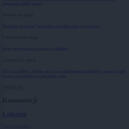
podtikanje GHB v pijače
Scena
4 ure nazaj
Parkirate na soncu? Ta napaka vas lahko stane več sto evrov
Lokalno
4 ure nazaj
Konec brezplačnega kopanja v Ljubljani
Lokalno
5 ur nazaj
FOTO in VIDEO: Takšna gneča je na ljubljanskih kopališčih - otroci zavzeli
bazene, na Kodeljevem omejujejo vstop
Prikaži več
Komentarji
Lokalno
Vse v Lokalno