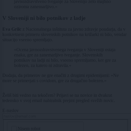
javnozdravstveno tveganje za Slovenijo zelo majhno
oziroma zanemarljivo.«
V Sloveniji ni bilo potnikov z ladje
Eva Grilc
z Nacionalnega inštituta za javno zdravje poudarja, da v
konkretnem primeru slovenskih potnikov na križarki ni bilo, vendar
situacijo vseeno spremljajo.
»Ocena javnozdravstvenega tveganja v Sloveniji ostaja
enaka, gre za zanemarljivo tveganje. Slovenskih
potnikov na ladji ni bilo, vseeno spremljamo, ker gre za
bolezen, za katero ni zdravila.«
Dodaja, da primerov ne gre enačiti z drugimi epidemijami: »Ne
more se primerjati s covidom, gre za drugačno bolezen.«
Želiš biti vedno na tekočem? Prijavi se na novice in dvakrat
tedensko v svoj email nabiralnik prejmi pregled svežih novic.
E-naslov
CAPTCHA
Nisem robot