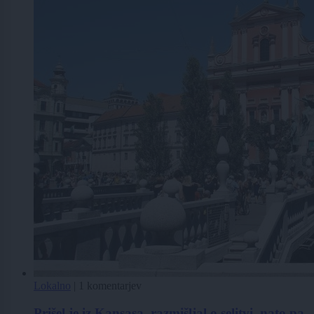
Lokalno
|
1 komentarjev
Prišel je iz Kansasa, razmišljal o selitvi, nato pa