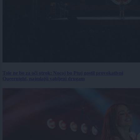
Tole ne bo za oči otrok: Nocoj bo Ptuj gostil provokativni
Queernight, najmlajši vabljeni drugam