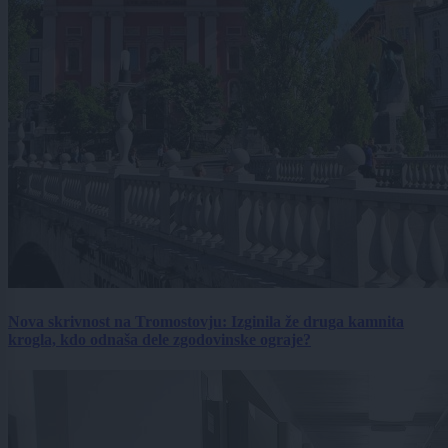
Nova skrivnost na Tromostovju: Izginila že druga kamnita
krogla, kdo odnaša dele zgodovinske ograje?