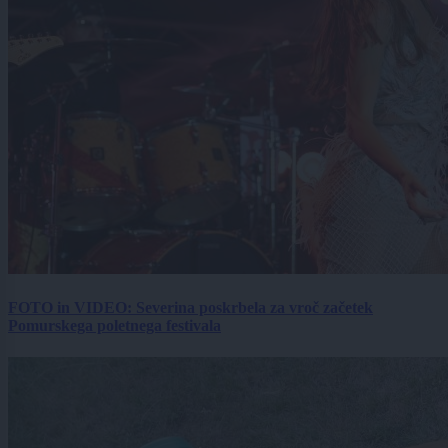
FOTO in VIDEO: Severina poskrbela za vroč začetek
Pomurskega poletnega festivala