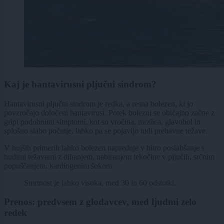
Kaj je hantavirusni pljučni sindrom?
Hantavirusni pljučni sindrom je redka, a resna bolezen, ki jo
povzročajo določeni hantavirusi. Potek bolezni se običajno začne z
gripi podobnimi simptomi, kot so vročina, mrzlica, glavobol in
splošno slabo počutje, lahko pa se pojavijo tudi prebavne težave.
V hujših primerih lahko bolezen napreduje v hitro poslabšanje s
hudimi težavami z dihanjem, nabiranjem tekočine v pljučih, srčnim
popuščanjem, kardiogenim šokom.
Smrtnost je lahko visoka, med 30 in 60 odstotki.
Prenos: predvsem z glodavcev, med ljudmi zelo
redek