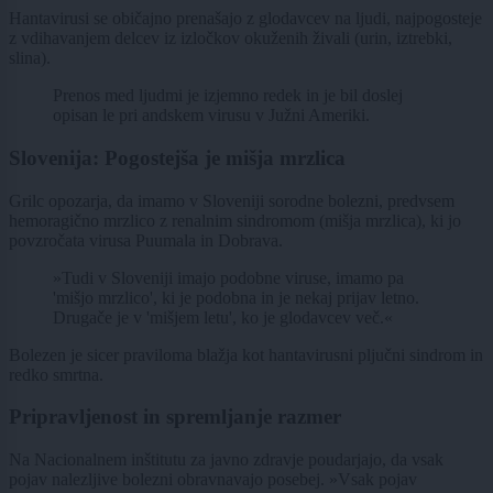
Hantavirusi se običajno prenašajo z glodavcev na ljudi, najpogosteje
z vdihavanjem delcev iz izločkov okuženih živali (urin, iztrebki,
slina).
Prenos med ljudmi je izjemno redek in je bil doslej
opisan le pri andskem virusu v Južni Ameriki.
Slovenija: Pogostejša je mišja mrzlica
Grilc opozarja, da imamo v Sloveniji sorodne bolezni, predvsem
hemoragično mrzlico z renalnim sindromom (mišja mrzlica), ki jo
povzročata virusa Puumala in Dobrava.
»Tudi v Sloveniji imajo podobne viruse, imamo pa
'mišjo mrzlico', ki je podobna in je nekaj prijav letno.
Drugače je v 'mišjem letu', ko je glodavcev več.«
Bolezen je sicer praviloma blažja kot hantavirusni pljučni sindrom in
redko smrtna.
Pripravljenost in spremljanje razmer
Na Nacionalnem inštitutu za javno zdravje poudarjajo, da vsak
pojav nalezljive bolezni obravnavajo posebej. »Vsak pojav