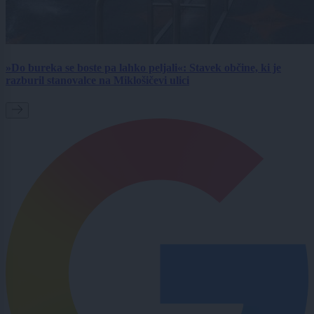
»Do bureka se boste pa lahko peljali«: Stavek občine, ki je
razburil stanovalce na Miklošičevi ulici