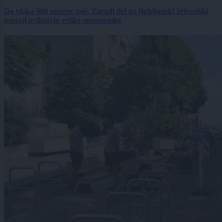
Do vlaka 600 metrov peš: Zaradi del na ljubljanski železniški
postaji prihajajo velike spremembe