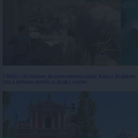
VIDEO: Od bazenov do zamrznjenega sadja: Kako v živalskem
vrtu Ljubljana skrbijo za živali v vročini