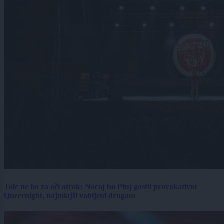
Tole ne bo za oči otrok: Nocoj bo Ptuj gostil provokativni
Queernight, najmlajši vabljeni drugam