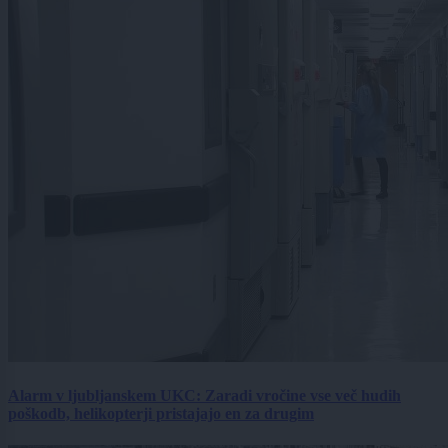
Alarm v ljubljanskem UKC: Zaradi vročine vse več hudih
poškodb, helikopterji pristajajo en za drugim