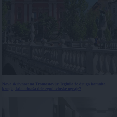
Nova skrivnost na Tromostovju: Izginila že druga kamnita
krogla, kdo odnaša dele zgodovinske ograje?