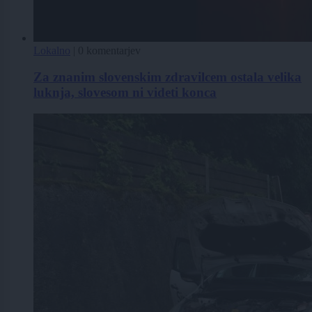
Lokalno
|
0 komentarjev
Za znanim slovenskim zdravilcem ostala velika
luknja, slovesom ni videti konca