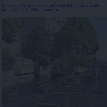
Do vlaka 600 metrov peš: Zaradi del na ljubljanski železniški
postaji prihajajo velike spremembe