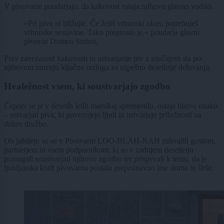
V pivovarni poudarjajo, da kakovost ostaja njihovo glavno vodilo.
»Pri pivu ni bližnjic. Če želiš vrhunski okus, potrebuješ
vrhunske sestavine. Tako preprosto je,« poudarja glavni
pivovar Domen Srebot.
Prav zavezanost kakovosti in ustvarjanje piv z značajem sta po
njihovem mnenju ključna razloga za uspešno desetletje delovanja.
Hvaležnost vsem, ki soustvarjajo zgodbo
Čeprav se je v desetih letih marsikaj spremenilo, ostaja bistvo enako
– ustvarjati piva, ki povezujejo ljudi in ustvarjajo priložnosti za
dobro družbo.
Ob jubileju so se v Pivovarni LOO-BLAH-NAH zahvalili gostom,
partnerjem in vsem podpornikom, ki so v zadnjem desetletju
pomagali soustvarjati njihovo zgodbo ter prispevali k temu, da je
ljubljanska kraft pivovarna postala prepoznavno ime doma in širše.