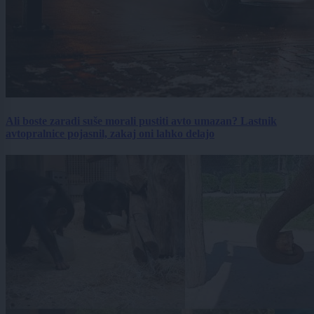
Ali boste zaradi suše morali pustiti avto umazan? Lastnik
avtopralnice pojasnil, zakaj oni lahko delajo