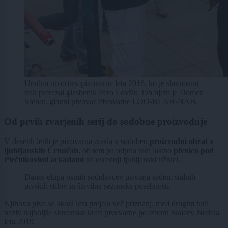
Uradna otvoritev pivovarne leta 2016, ko je slavnostni
trak prerezal glasbenik Pero Lovšin. Ob njem je Domen
Srebot, glavni pivovar Pivovarne LOO-BLAH-NAH.
Od prvih zvarjenih serij do sodobne proizvodnje
V desetih letih je pivovarna zrasla v sodoben
proizvodni obrat v
ljubljanskih Črnučah
, ob tem pa odprla tudi lastno
pivnico pod
Plečnikovimi arkadami
na osrednji ljubljanski tržnici.
Danes ekipa osmih sodelavcev ustvarja sedem stalnih
pivskih stilov in številne sezonske posebnosti.
Njihova piva so skozi leta prejela več priznanj, med drugim tudi
naziv najboljše slovenske kraft pivovarne po izboru bralcev Nedela
leta 2019.