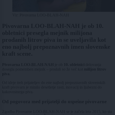
Vir: Pivovarna LOO-BLAH-NAH
Pivovarna LOO-BLAH-NAH je ob 10.
obletnici presegla mejnik milijona
prodanih litrov piva in se uveljavila kot
eno najbolj prepoznavnih imen slovenske
kraft scene.
Pivovarna LOO-BLAH-NAH
je ob
10. obletnici
delovanja
dosegla pomemben mejnik – prodali so že več kot
milijon litrov
piva
.
Od ideje treh prijateljev do ene najbolj prepoznavnih slovenskih
kraft pivovarn je minilo desetletje rasti, inovacij in ljubezni do
kakovostnega piva.
Od pogovora med prijatelji do uspešne pivovarne
Zgodba Pivovarne LOO-BLAH-NAH se je začela leta 2015, ko sta