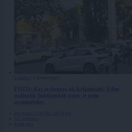
Lokalno
|
1 komentarjev
FOTO: Kaj se dogaja ob Križankah? Eden
najlepših ljubljanskih trgov je poln
avtomobilov
Pivovarna LOO-BLAH-NAH
10. obeltnica
Kraft pivo