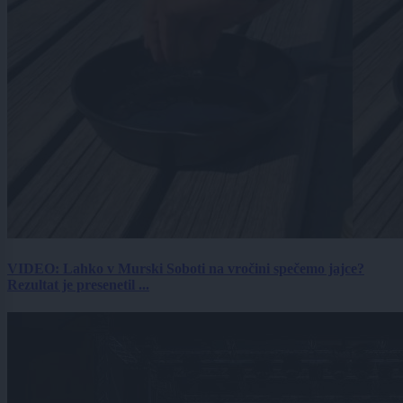
VIDEO: Lahko v Murski Soboti na vročini spečemo jajce?
Rezultat je presenetil ...