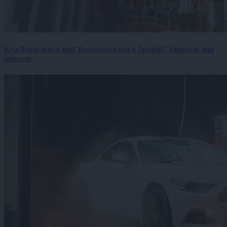
Kvačkana senca nad Trubarjevo kot v Španiji? Janković ima
odgovor