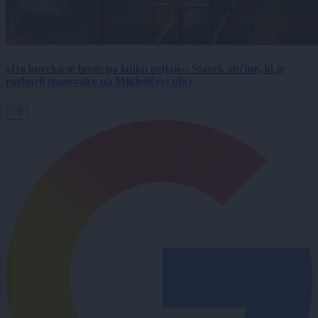
»Do bureka se boste pa lahko peljali«: Stavek občine, ki je
razburil stanovalce na Miklošičevi ulici