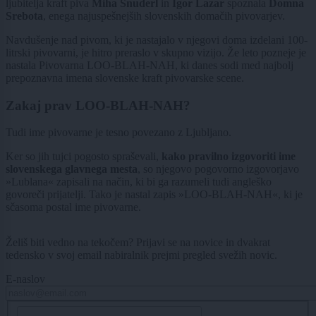
ljubitelja kraft piva
Miha Šnuderl
in
Igor Lazar
spoznala
Domna
Srebota
, enega najuspešnejših slovenskih domačih pivovarjev.
Navdušenje nad pivom, ki je nastajalo v njegovi doma izdelani 100-
litrski pivovarni, je hitro preraslo v skupno vizijo. Že leto pozneje je
nastala Pivovarna LOO-BLAH-NAH, ki danes sodi med najbolj
prepoznavna imena slovenske kraft pivovarske scene.
Zakaj prav LOO-BLAH-NAH?
Tudi ime pivovarne je tesno povezano z Ljubljano.
Ker so jih tujci pogosto spraševali,
kako pravilno izgovoriti ime
slovenskega glavnega mesta
, so njegovo pogovorno izgovorjavo
»Lublana« zapisali na način, ki bi ga razumeli tudi angleško
govoreči prijatelji. Tako je nastal zapis »LOO-BLAH-NAH«, ki je
sčasoma postal ime pivovarne.
Želiš biti vedno na tekočem? Prijavi se na novice in dvakrat
tedensko v svoj email nabiralnik prejmi pregled svežih novic.
E-naslov
CAPTCHA