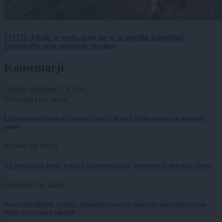
FOTO: Iskala je vodo, nato pa se je zgodila tragedija?
Fotografije srne pretresle številne
Komentarji
Zadnje objavljeno
V živo
Slovenija
3 ure nazaj
Ljubljana med najbolj vročimi mesti v državi: toliko stopinj so namerili
danes
Scena
4 ure nazaj
V Ljubljani bo konec tedna v znamenju ognja, umetnosti in poletnih ritmov
Globalno
5 ur nazaj
Konec brezskrbne vožnje? Septembra začnejo sekcijsko meriti hitrost na
štirih avtocestnih odsekih