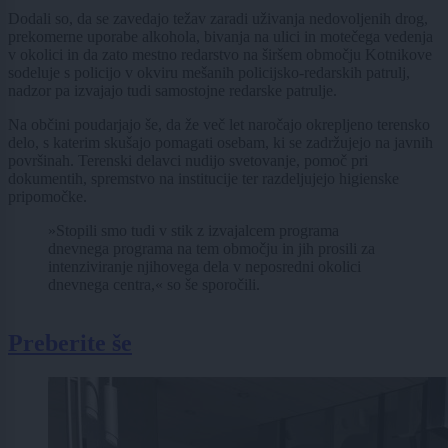
Dodali so, da se zavedajo težav zaradi uživanja nedovoljenih drog,
prekomerne uporabe alkohola, bivanja na ulici in motečega vedenja
v okolici in da zato mestno redarstvo na širšem območju Kotnikove
sodeluje s policijo v okviru mešanih policijsko-redarskih patrulj,
nadzor pa izvajajo tudi samostojne redarske patrulje.
Na občini poudarjajo še, da že več let naročajo okrepljeno terensko
delo, s katerim skušajo pomagati osebam, ki se zadržujejo na javnih
površinah. Terenski delavci nudijo svetovanje, pomoč pri
dokumentih, spremstvo na institucije ter razdeljujejo higienske
pripomočke.
»Stopili smo tudi v stik z izvajalcem programa
dnevnega programa na tem območju in jih prosili za
intenziviranje njihovega dela v neposredni okolici
dnevnega centra,« so še sporočili.
Preberite še