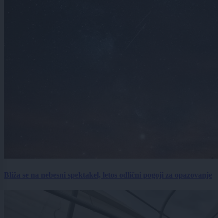
Bliža se na nebesni spektakel, letos odlični pogoji za opazovanje