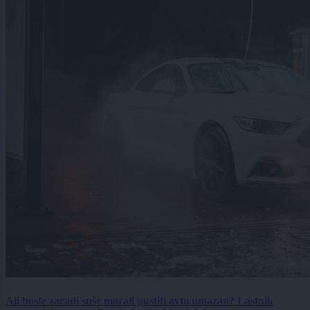
Ali boste zaradi suše morali pustiti avto umazan? Lastnik