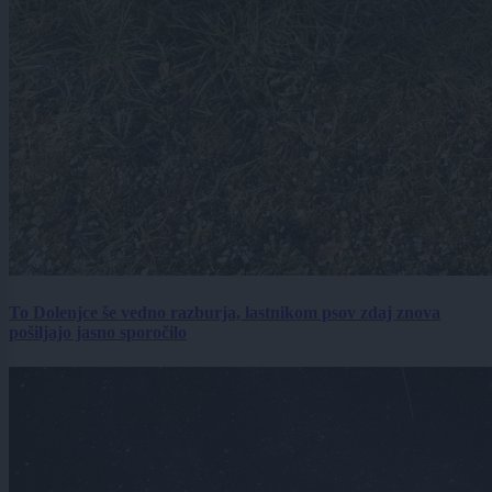
To Dolenjce še vedno razburja, lastnikom psov zdaj znova
pošiljajo jasno sporočilo