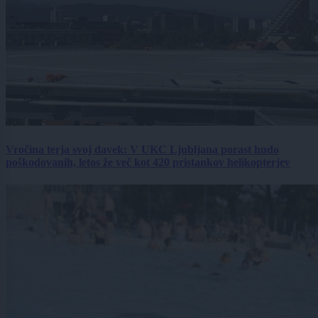
Vročina terja svoj davek: V UKC Ljubljana porast hudo
poškodovanih, letos že več kot 420 pristankov helikopterjev