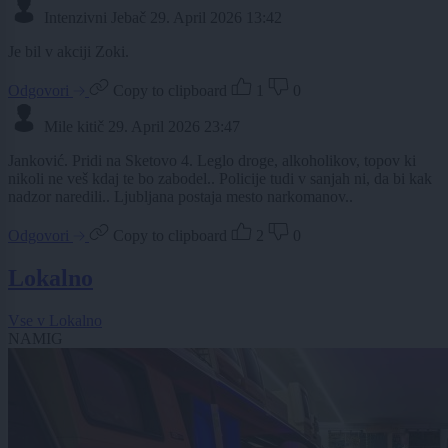
Intenzivni Jebač
29. April 2026 13:42
Je bil v akciji Zoki.
Odgovori
Copy to clipboard
1
0
Mile kitič
29. April 2026 23:47
Janković. Pridi na Sketovo 4. Leglo droge, alkoholikov, topov ki
nikoli ne veš kdaj te bo zabodel.. Policije tudi v sanjah ni, da bi kak
nadzor naredili.. Ljubljana postaja mesto narkomanov..
Odgovori
Copy to clipboard
2
0
Lokalno
Vse v Lokalno
NAMIG