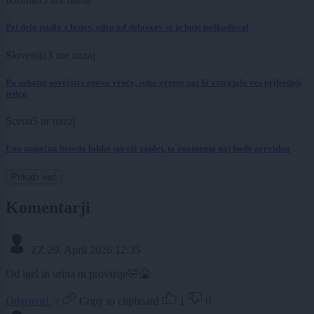
Pri delu padla z lestev, eden od delavcev se je huje poškodoval
Slovenija
3 ure nazaj
Po sobotni osvežitvi znova vroče, suho vreme naj bi vztrajalo ves prihodnji
teden
Scena
5 ur nazaj
Ena napačna beseda lahko sproži zaplet, ta znamenja naj bodo previdna
Prikaži več
Komentarji
ZZ
29. April 2026 12:35
Od igel in urina ni provizije🤣🤮
Odgovori
Copy to clipboard
1
0