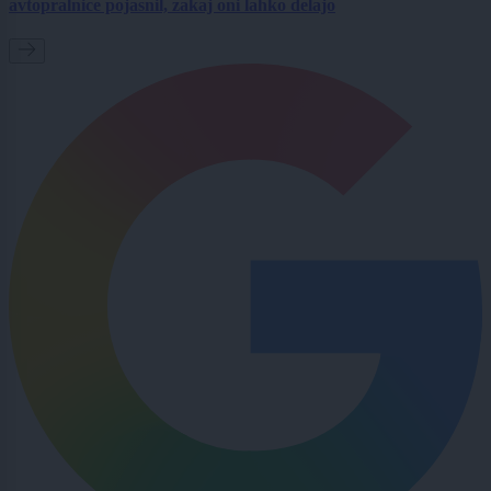
avtopralnice pojasnil, zakaj oni lahko delajo