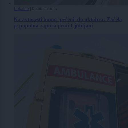
Lokalno
|
0 komentarjev
Na avtocesti bomo 'pečeni' do oktobra: Začela
je popolna zapora proti Ljubljani