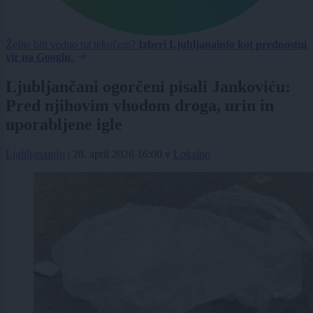
Želite biti vedno na tekočem?
Izberi Ljubljanainfo kot prednostni
vir na Googlu.
Ljubljančani ogorčeni pisali Jankoviću:
Pred njihovim vhodom droga, urin in
uporabljene igle
Ljubljanainfo
|
28. april 2026 16:00
v
Lokalno