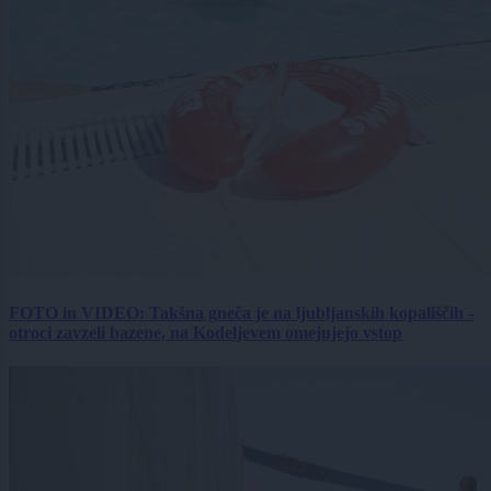
FOTO in VIDEO: Takšna gneča je na ljubljanskih kopališčih -
otroci zavzeli bazene, na Kodeljevem omejujejo vstop