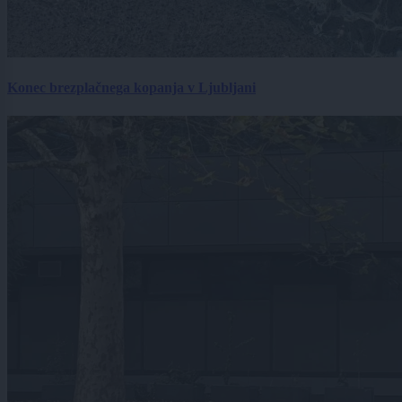
Konec brezplačnega kopanja v Ljubljani