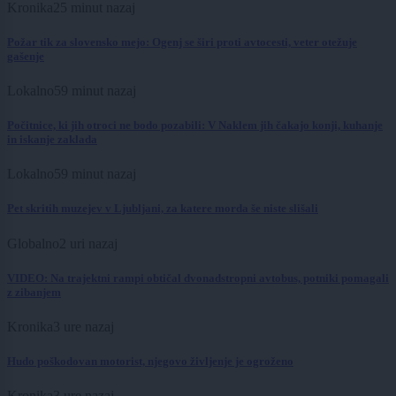
Kronika
25 minut nazaj
Požar tik za slovensko mejo: Ogenj se širi proti avtocesti, veter otežuje
gašenje
Lokalno
59 minut nazaj
Počitnice, ki jih otroci ne bodo pozabili: V Naklem jih čakajo konji, kuhanje
in iskanje zaklada
Lokalno
59 minut nazaj
Pet skritih muzejev v Ljubljani, za katere morda še niste slišali
Globalno
2 uri nazaj
VIDEO: Na trajektni rampi obtičal dvonadstropni avtobus, potniki pomagali
z zibanjem
Kronika
3 ure nazaj
Hudo poškodovan motorist, njegovo življenje je ogroženo
Kronika
3 ure nazaj