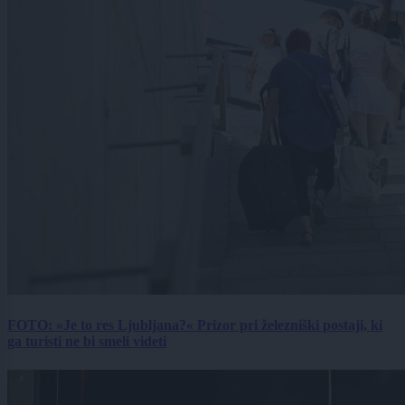
FOTO: »Je to res Ljubljana?« Prizor pri železniški postaji, ki
ga turisti ne bi smeli videti