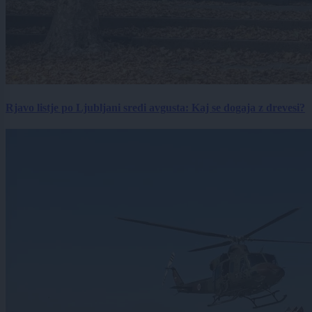
Rjavo listje po Ljubljani sredi avgusta: Kaj se dogaja z drevesi?