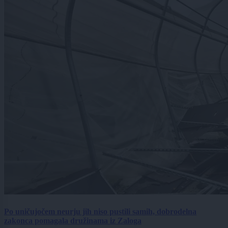
Po uničujočem neurju jih niso pustili samih, dobrodelna
zakonca pomagala družinama iz Zaloga