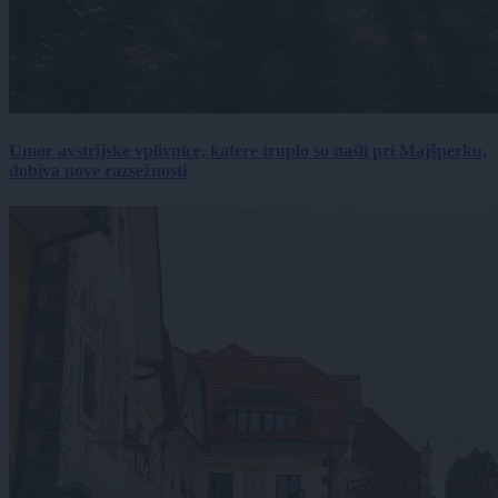
Umor avstrijske vplivnice, katere truplo so našli pri Majšperku,
dobiva nove razsežnosti