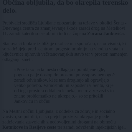
Občina obljubila, da bo okrepila terensko
delo.
Prebivalci središča
Ljubljane
opozarjajo na težave v okolici
Šenta -
Dnevnega centra za zmanjševanje škode zaradi drog
na Metelkovi
11, zaradi katerih so se obrnili tudi na župana
Zorana Jankovića
.
Stanovalci blokov iz bližnje okolice mu sporočajo, da odvisniki, ki
se zadržujejo pred centrom, pogosto urinirajo na vhodna vrata in
ključavnice njihovih večstanovanjskih stavb ter v prostor, namenjen
odlaganju smeti.
»Prav tako na ta mesta odlagajo uporabljene igle,
pogosto pa je dostop do prostora pravzaprav nemogoč
zaradi odvisnikov, ki se tam drogirajo ali opravljajo
veliko potrebo. Varnostniki in zaposleni v Šentu, ki je
od tega prostora oddaljen le nekaj metrov, v zvezi s to
znano problematiko ne ukrepajo,« so se pritožili
Jankoviću in občini.
Na
Mestni občini Ljubljana, z oddelka za zdravje in socialno
varstvo,
so potrdili, da so prejeli poziv za ukrepanje glede
zadrževanja zasvojenih z nedovoljenimi drogami na območju
Kotnikove in Resljeve ceste
ter zaradi odvrženih injekcijskih igel.