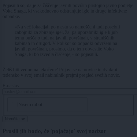
Pojasnili so, da je za čiščenje javnih površin pristojno javno podjetje
Voka Snaga
, ki vsakodnevno odstranjuje igle in druge infektivne
odpadke.
»Na več lokacijah po mestu so nameščeni tudi posebni
zabojniki za zbiranje igel, žal pa uporabniki igle kljub
temu puščajo tudi na javnih površinah, v straniščnih
kabinah in drugod. V kolikor so odpadki odvrženi na
javnih površinah, prosimo, da o tem obvestite Voko
Snaga, ki bo izvedla čiščenje,« so pojasnili.
Želiš biti vedno na tekočem? Prijavi se na novice in dvakrat
tedensko v svoj email nabiralnik prejmi pregled svežih novic.
E-naslov
CAPTCHA
Nisem robot
Naročite se
Prosili jih bodo, če 'pojačajo' svoj nadzor