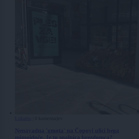
Lokalno
|
0 komentarjev
Nenavadna 'gmota' na Čopovi ulici bega
mimoidoče. Je to spalnica brezdomca?