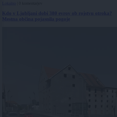
Lokalno
|
0 komentarjev
Kdo v Ljubljani dobi 380 evrov ob rojstvu otroka?
Mestna občina pojasnila pogoje