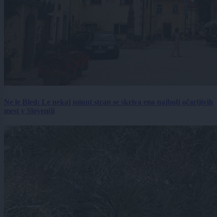
Ne le Bled: Le nekaj minut stran se skriva eno najbolj očarljivih
mest v Sloveniji