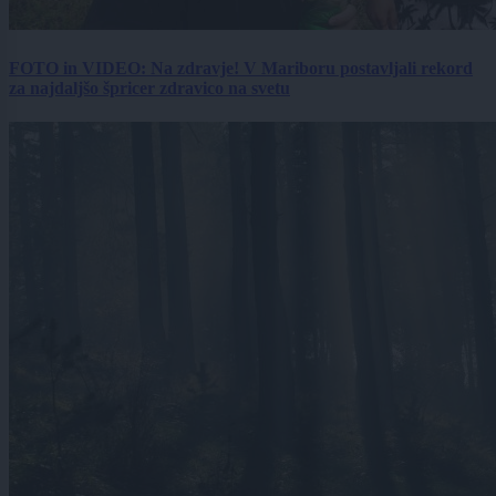
FOTO in VIDEO: Na zdravje! V Mariboru postavljali rekord
za najdaljšo špricer zdravico na svetu