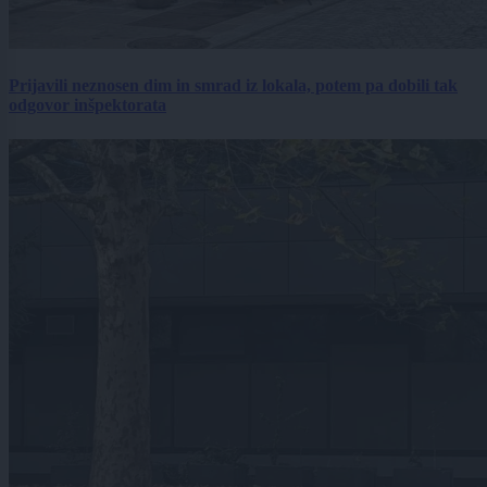
Prijavili neznosen dim in smrad iz lokala, potem pa dobili tak
odgovor inšpektorata