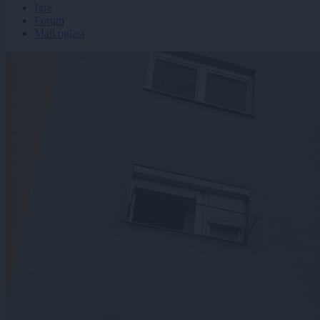
Igre
Forum
Mali oglasi