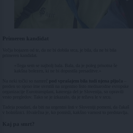
Primeren kandidat
Večja bojazen od te, da ne bi dobila srca, je bila, da ne bi bila
primeren kandidat.
»Tega sem se najbolj bala. Bala, da je poleg prisotna še
kakšna bolezen, ki ne bi dopustila presaditve.«
Na neki točki so namreč
pod vprašajem bila tudi njena pljuča
–
preden so njeno ime uvrstili na urgentno listo mednarodne evropske
organizacije Eurotransplant, katerega del je Slovenija, so opravili
vrsto pregledov. Tako se je izkazalo, da je težava le v srcu.
Tadeja poudari, da biti na urgentni listi v Sloveniji pomeni, da čakaš
v bolnišnici. Hvaležna je, ko pomisli, kakšno varnost to predstavlja.
Kaj pa smrt?