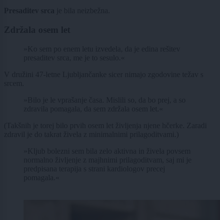
Presaditev srca
je bila neizbežna.
Zdržala osem let
»Ko sem po enem letu izvedela, da je edina rešitev
presaditev srca, me je to sesulo.«
V družini 47-letne Ljubljančanke sicer nimajo zgodovine težav s
srcem.
»Bilo je le vprašanje časa. Mislili so, da bo prej, a so
zdravila pomagala, da sem zdržala osem let.«
(Takšnih je torej bilo prvih osem let življenja njene hčerke. Zaradi
zdravil je do takrat živela z minimalnimi prilagoditvami.)
»Kljub bolezni sem bila zelo aktivna in živela povsem
normalno življenje z majhnimi prilagoditvam, saj mi je
predpisana terapija s strani kardiologov precej
pomagala.«