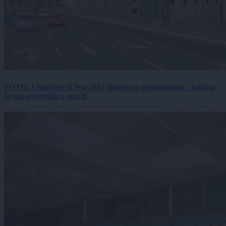
FOTO: Ljubljane iz leta 2013 skoraj ne prepoznamo – takšna
je bila prestolnica včasih