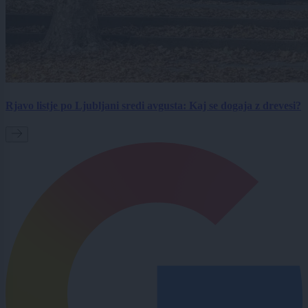
Rjavo listje po Ljubljani sredi avgusta: Kaj se dogaja z drevesi?