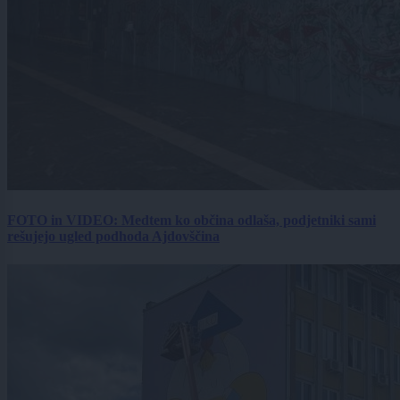
FOTO in VIDEO: Medtem ko občina odlaša, podjetniki sami
rešujejo ugled podhoda Ajdovščina