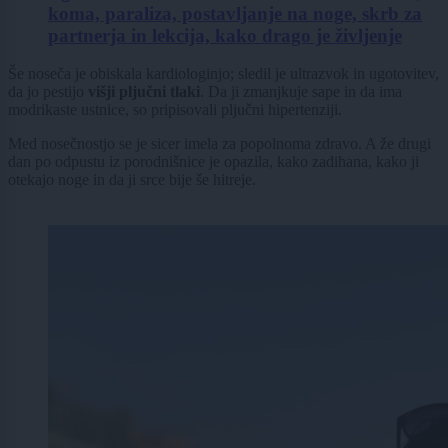
koma, paraliza, postavljanje na noge, skrb za
partnerja in lekcija, kako drago je življenje
Še noseča je obiskala kardiologinjo; sledil je ultrazvok in ugotovitev,
da jo pestijo
višji pljučni tlaki
. Da ji zmanjkuje sape in da ima
modrikaste ustnice, so pripisovali pljučni hipertenziji.
Med nosečnostjo se je sicer imela za popolnoma zdravo. A že drugi
dan po odpustu iz porodnišnice je opazila, kako zadihana, kako ji
otekajo noge in da ji srce bije še hitreje.