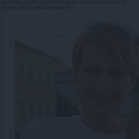
prizadene starejše) s pridruženo pljučno hipertenzijo (slednja je
namreč lahko posledica pešanja srca).