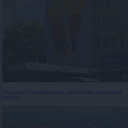
Novi mural »Najemniška kletka« ob Kinu Šiška skriva močno
sporočilo