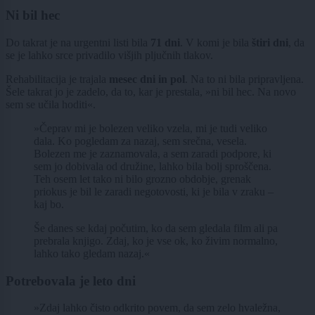
Ni bil hec
Do takrat je na urgentni listi bila
71 dni
. V komi je bila
štiri dni
,
da
se je lahko srce privadilo višjih pljučnih tlakov.
Rehabilitacija je trajala
mesec dni in pol
.
Na to ni bila pripravljena.
Šele takrat jo je zadelo, da to, kar je prestala, »ni bil hec. Na novo
sem se učila hoditi«.
»Čeprav mi je bolezen veliko vzela, mi je tudi veliko
dala. Ko pogledam za nazaj, sem srečna, vesela.
Bolezen me je zaznamovala, a sem zaradi podpore, ki
sem jo dobivala od družine, lahko bila bolj sproščena.
Teh osem let tako ni bilo grozno obdobje, grenak
priokus je bil le zaradi negotovosti, ki je bila v zraku –
kaj bo.
Še danes se kdaj počutim, ko da sem gledala film ali pa
prebrala knjigo. Zdaj, ko je vse ok, ko živim normalno,
lahko tako gledam nazaj.«
Potrebovala je leto dni
»Zdaj lahko čisto odkrito povem, da sem zelo hvaležna,