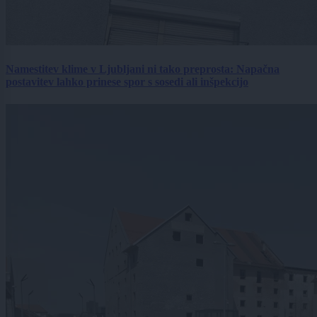
Namestitev klime v Ljubljani ni tako preprosta: Napačna
postavitev lahko prinese spor s sosedi ali inšpekcijo