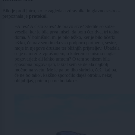
Bilo je proti jutru, ko je zagledala zdravnika in glavno sestro –
prepoznala je
protokol.
»A res? A čisto zares? Je pravo srce? Sledile so solze
veselja, ker je bila prva misel, da bom čez dva, tri tedna
doma. V bolnišnici mi je bilo težko, ker je bilo hčerki
težko, čeprav sem imela vso podporo partnerja, sestre,
moje in njegove družine ter bližnjih prijateljev. Ubadala
se je namreč z vprašanjem, o katerem se nismo naglas
pogovarjati: ali lahko umrem? O tem se nisem bila
sposobna pogovarjati, takrat sem se delala najbolj
močno na svetu. Me je pa po tiho skrbelo, češ, 'kaj pa,
če ne bo tako', kakšno sporočilo daješ otroku, nekaj
obljubljaš, potem pa ne bo tako.«