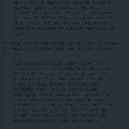
da se je nekdo doma pogovarjal ali se celo opredelil za
darovalca, da se je ta moj darovalec pogovarjal z
družinskimi člani, da so oni vedeli, kaj si želi, ali pa so
oni sprejeli to odločitev. Noro sem hvaležna, da so bili
odprti za to, saj lahko na podlagi tega živim naprej z
vsemi, ki so del mojega življenja in jih imam neskončno
rada.«
Po posegu je potrebovala približno leto dni, da je lahko normalno
zaživela, da se je pomirila z mislijo, kako je z družino njenega
darovalca.
»Eno leto sem se z mislimi vračala k darovalčevi
družini, v smislu »jaz sem vesela, oni pa žalostni«. To
je bilo veliko breme, kako jim mora biti hudo. Je bil
moj darovalec starš, je imela oziroma imela doma
otroka, ki je blazno žalosten? O tem sem veliko
razmišljala, potem sem pa po letu dni obiskala
psihologinjo, ki mi je pomagala soočiti se s tem. Zdaj
sem sprejela in si želim, da bi to sprejeli tudi svojci
mojega darovalca. Tudi v pismu, ki sem ga oddala, sem
se zahvalila in dodala, da vem, da je beseda »hvala«
premalo, a je to vse, kar lahko dam. Da bom živela
naprej še za nekoga, ki je zdaj med zvezdami.«