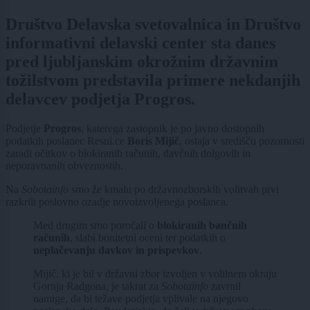
Društvo Delavska svetovalnica in Društvo
informativni delavski center sta danes
pred ljubljanskim okrožnim državnim
tožilstvom predstavila primere nekdanjih
delavcev podjetja Progros.
Podjetje
Progros
, katerega zastopnik je po javno dostopnih
podatkih poslanec Resni.ce
Boris Mijič
, ostaja v središču pozornosti
zaradi očitkov o blokiranih računih, davčnih dolgovih in
neporavnanih obveznostih.
Na
Sobotainfo
smo že kmalu po državnozborskih volitvah prvi
razkrili poslovno ozadje novoizvoljenega poslanca.
Med drugim smo poročali o
blokiranih bančnih
računih
, slabi bonitetni oceni ter podatkih o
neplačevanju davkov in prispevkov
.
Mijič, ki je bil v državni zbor izvoljen v volilnem okraju
Gornja Radgona, je takrat za
Sobotainfo
zavrnil
namige, da bi težave podjetja vplivale na njegovo