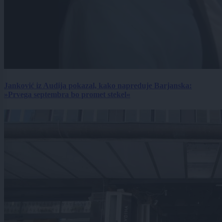
Janković iz Audija pokazal, kako napreduje Barjanska:
»Prvega septembra bo promet stekel«