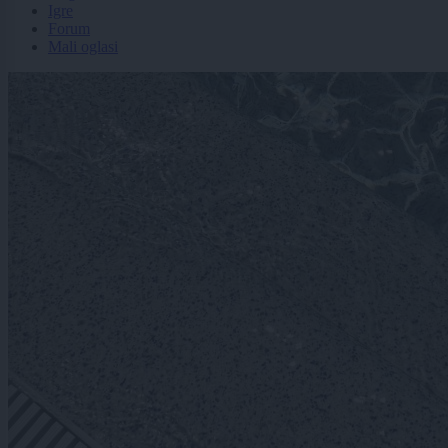
Igre
Forum
Mali oglasi