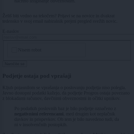
načrtno izogibanje obveznostim.
Želiš biti vedno na tekočem? Prijavi se na novice in dvakrat
tedensko v svoj email nabiralnik prejmi pregled svežih novic.
E-naslov
CAPTCHA
Nisem robot
Naročite se
Podjetje ostaja pod vprašaji
Kljub pojasnilom se vprašanja o poslovanju podjetja niso polegla.
Javno dostopni podatki kažejo, da podjetje Progros ostaja povezano
z blokadami računov, davčnimi obveznostmi in očitki upnikov.
Po podatkih poslovnih baz je bilo podjetje označeno z
negativnimi referencami
, med drugim kot neplačnik
davkov in prispevkov. Ob tem je bilo navedeno tudi, da
ni v insolvenčnih postopkih.