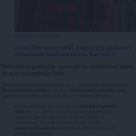
Politika
|
21 komentarjev
Zoran Stevanović molči, odzval se je poslanec z
blokiranimi bančnimi računi. Kaj pravi?
Delavske organizacije opozorile na neizplačane plače
in sum ponarejanja listin
Pred okrožnim državnim tožilstvom v Ljubljani sta danes društvo
Delavska svetovalnica
in društvo
Informativni delavski center
predstavila izkušnje nekdanjih delavcev podjetja Progros.
Kot so poudarili, so obravnavali
najmanj tri primere
delavcev
, pri katerih naj bi šlo za neizplačane plače,
regres, neplačane prispevke in sporne odjave iz
zavarovanja. Ob tem so opozorili tudi na sum
ponarejanja podpisov
na dokumentih o prenehanju
delovnega razmerja.