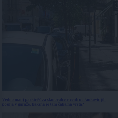
Vedno manj parkirišč za stanovalce v centru: Janković jih
pošilja v garaže, kakšna je tam čakalna vrsta?