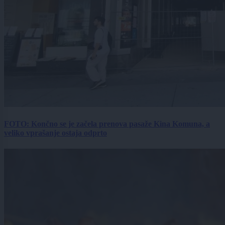
FOTO: Končno se je začela prenova pasaže Kina Komuna, a
veliko vprašanje ostaja odprto