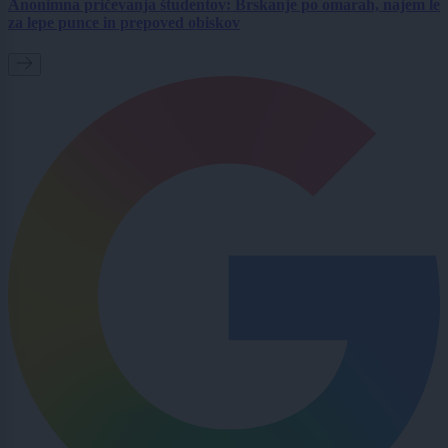
Anonimna pričevanja študentov: Brskanje po omarah, najem le
za lepe punce in prepoved obiskov