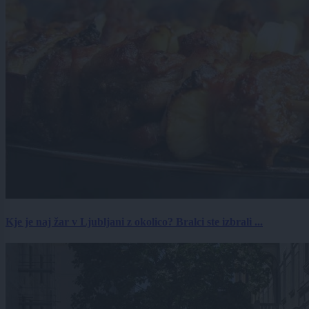
Kje je naj žar v Ljubljani z okolico? Bralci ste izbrali ...