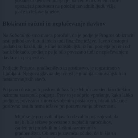
poslansko delo. Poudarjal je, da želi v državnem zboru
opozarjati predvsem na položaj navadnih ljudi, višje
plače in težave kmetov.
Blokirani računi in neplačevanje davkov
Na
Sobotainfo
smo marca poročali, da je podjetje Progros ob izraziti
rasti prihodkov hkrati imelo tudi finančne težave. Javno dostopni
podatki so kazali, da je imel transakcijski račun podjetja pri eni od
bank blokado, podjetje pa je bilo povezano tudi z neplačevanjem
davkov in prispevkov.
Podjetje Progros, gradbeništvo in gostinstvo, je registrirano v
Ljubljani. Njegova glavna dejavnost je gradnja stanovanjskih in
nestanovanjskih stavb.
Po javno dostopnih poslovnih bazah je Mijič naveden kot direktor
oziroma zastopnik podjetja. Prav to je odprlo vprašanje, kako lahko
podjetje, povezano z novoizvoljenim poslancem, hkrati izkazuje
poslovno rast in resne težave pri poravnavanju obveznosti.
Mijič se je po prvih objavah odzval in pojasnjeval, da
naj bi bile težave povezane z neplačili naročnikov,
zapleti pri projektih in širšimi razmerami v
gradbeništvu. Ob tem je zavračal očitke, da bi šlo za