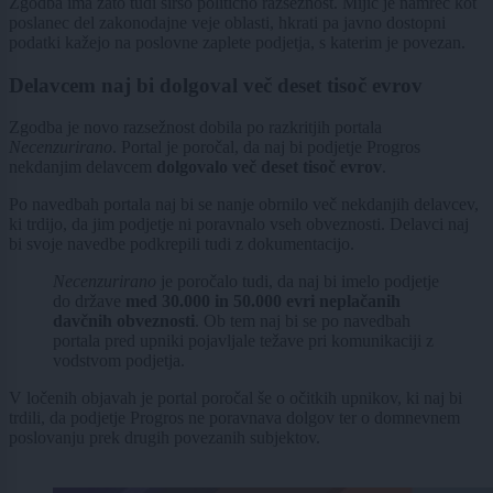
Zgodba ima zato tudi širšo politično razsežnost. Mijič je namreč kot
poslanec del zakonodajne veje oblasti, hkrati pa javno dostopni
podatki kažejo na poslovne zaplete podjetja, s katerim je povezan.
Delavcem naj bi dolgoval več deset tisoč evrov
Zgodba je novo razsežnost dobila po razkritjih portala
Necenzurirano
. Portal je poročal, da naj bi podjetje Progros
nekdanjim delavcem
dolgovalo več deset tisoč evrov
.
Po navedbah portala naj bi se nanje obrnilo več nekdanjih delavcev,
ki trdijo, da jim podjetje ni poravnalo vseh obveznosti. Delavci naj
bi svoje navedbe podkrepili tudi z dokumentacijo.
Necenzurirano
je poročalo tudi, da naj bi imelo podjetje
do države
med 30.000 in 50.000 evri neplačanih
davčnih obveznosti
. Ob tem naj bi se po navedbah
portala pred upniki pojavljale težave pri komunikaciji z
vodstvom podjetja.
V ločenih objavah je portal poročal še o očitkih upnikov, ki naj bi
trdili, da podjetje Progros ne poravnava dolgov ter o domnevnem
poslovanju prek drugih povezanih subjektov.