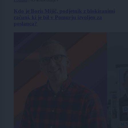
Kdo je Boris Mijič, podjetnik z blokiranimi
računi, ki je bil v Pomurju izvoljen za
poslanca?