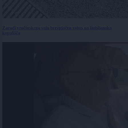
Zaradi vročinskega vala brezplačen vstop na ljubljanska
kopališča