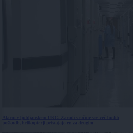
Alarm v ljubljanskem UKC: Zaradi vročine vse več hudih
poškodb, helikopterji pristajajo en za drugim