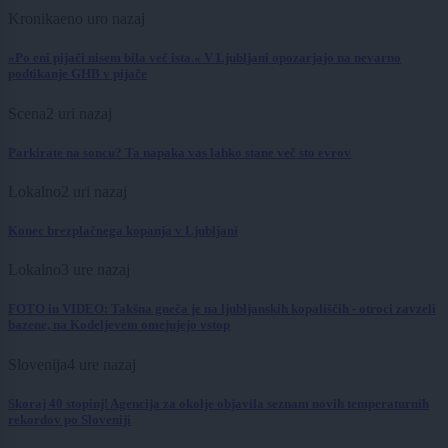
Kronika
eno uro nazaj
»Po eni pijači nisem bila več ista.« V Ljubljani opozarjajo na nevarno
podtikanje GHB v pijače
Scena
2 uri nazaj
Parkirate na soncu? Ta napaka vas lahko stane več sto evrov
Lokalno
2 uri nazaj
Konec brezplačnega kopanja v Ljubljani
Lokalno
3 ure nazaj
FOTO in VIDEO: Takšna gneča je na ljubljanskih kopališčih - otroci zavzeli
bazene, na Kodeljevem omejujejo vstop
Slovenija
4 ure nazaj
Skoraj 40 stopinj! Agencija za okolje objavila seznam novih temperaturnih
rekordov po Sloveniji