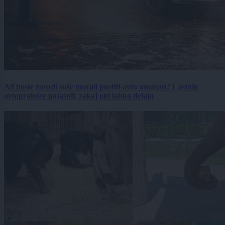
Ali boste zaradi suše morali pustiti avto umazan? Lastnik
avtopralnice pojasnil, zakaj oni lahko delajo