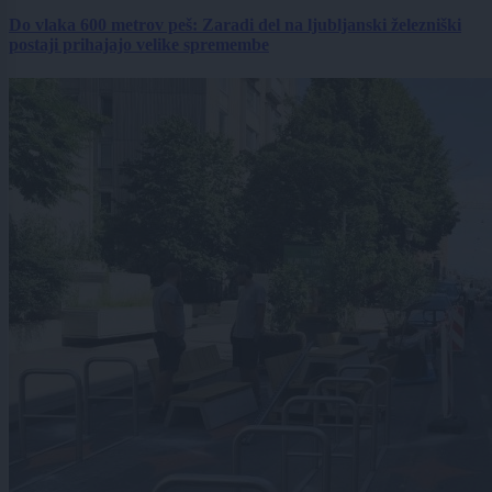
Do vlaka 600 metrov peš: Zaradi del na ljubljanski železniški
postaji prihajajo velike spremembe