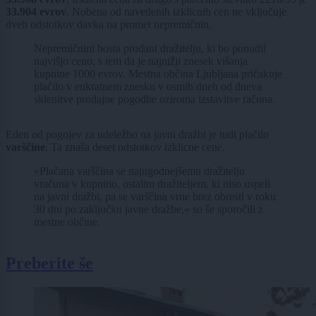
33.904 evrov
. Nobena od navedenih izklicnih cen ne vključuje
dveh odstotkov davka na promet nepremičnin.
Nepremičnini bosta prodani dražitelju, ki bo ponudil
najvišjo ceno, s tem da je najnižji znesek višanja
kupnine 1000 evrov. Mestna občina Ljubljana pričakuje
plačilo v enkratnem znesku v osmih dneh od dneva
sklenitve prodajne pogodbe oziroma izstavitve računa.
Eden od pogojev za udeležbo na javni dražbi je tudi plačilo
varščine
. Ta znaša deset odstotkov izklicne cene.
»Plačana varščina se najugodnejšemu dražitelju
vračuna v kupnino, ostalim dražiteljem, ki niso uspeli
na javni dražbi, pa se varščina vrne brez obresti v roku
30 dni po zaključku javne dražbe,« so še sporočili z
mestne občine.
Preberite še