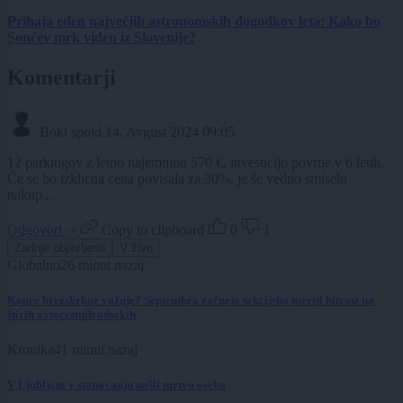
Prihaja eden največjih astronomskih dogodkov leta: Kako bo
Sončev mrk viden iz Slovenije?
Komentarji
Boki spoki
14. Avgust 2024 09:05
12 parkingov z letno najemnino 570 €, investicijo povrne v 6 letih.
Če se bo izklicna cena povisala za 30%, je še vedno smiseln
nakup...
Odgovori
Copy to clipboard
0
1
Zadnje objavljeno
V živo
Globalno
26 minut nazaj
Konec brezskrbne vožnje? Septembra začnejo sekcijsko meriti hitrost na
štirih avtocestnih odsekih
Kronika
41 minut nazaj
V Ljubljani v stanovanju našli mrtvo osebo