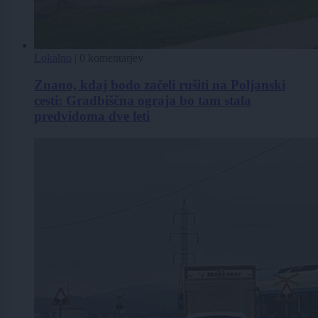
Lokalno
|
0 komentarjev
Znano, kdaj bodo začeli rušiti na Poljanski
cesti: Gradbiščna ograja bo tam stala
predvidoma dve leti