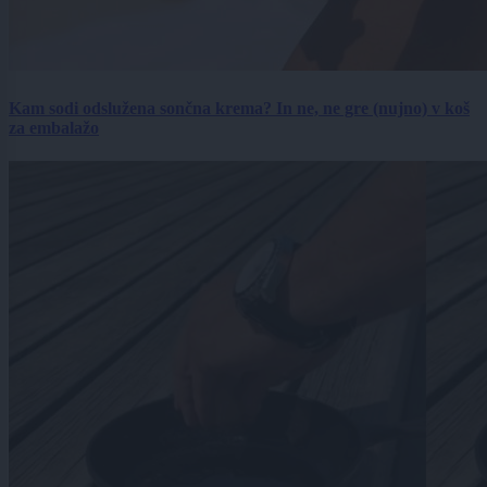
Kam sodi odslužena sončna krema? In ne, ne gre (nujno) v koš
za embalažo