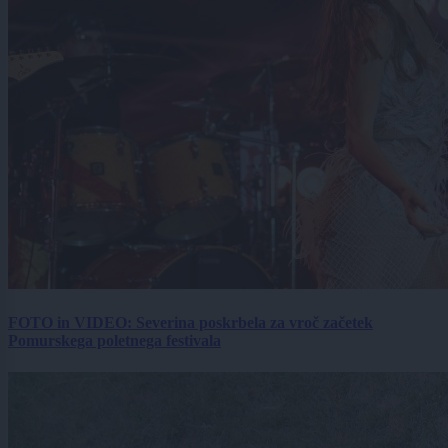
FOTO in VIDEO: Severina poskrbela za vroč začetek
Pomurskega poletnega festivala