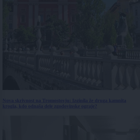
Nova skrivnost na Tromostovju: Izginila že druga kamnita
krogla, kdo odnaša dele zgodovinske ograje?