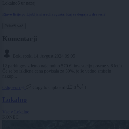
Lokalno
5 ur nazaj
Rjavo listje po Ljubljani sredi avgusta: Kaj se dogaja z drevesi?
Prikaži več
Komentarji
Boki spoki
14. Avgust 2024 09:05
12 parkingov z letno najemnino 570 €, investicijo povrne v 6 letih.
Če se bo izklicna cena povisala za 30%, je še vedno smiseln
nakup...
Odgovori
Copy to clipboard
0
1
Lokalno
Vse v Lokalno
KONEC