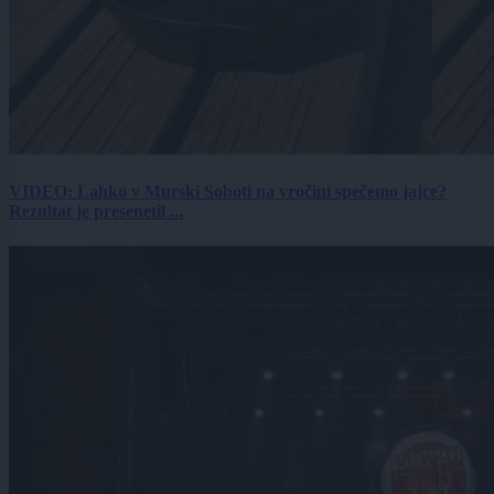
VIDEO: Lahko v Murski Soboti na vročini spečemo jajce?
Rezultat je presenetil ...