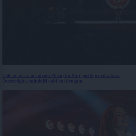
Tole ne bo za oči otrok: Nocoj bo Ptuj gostil provokativni
Queernight, najmlajši vabljeni drugam