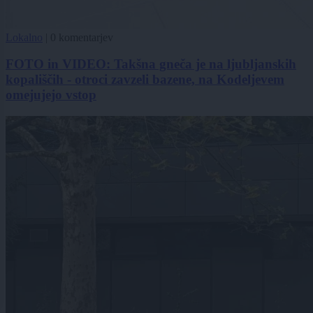
Lokalno
|
0 komentarjev
FOTO in VIDEO: Takšna gneča je na ljubljanskih
kopališčih - otroci zavzeli bazene, na Kodeljevem
omejujejo vstop