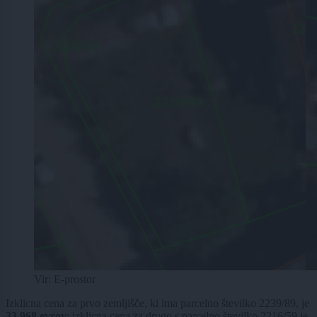
Vir: E-prostor
Izklicna cena za prvo zemljišče, ki ima parcelno številko 2239/89, je
33.968 evrov
; izklicna cena za drugo s parcelno številko 2216/59 je