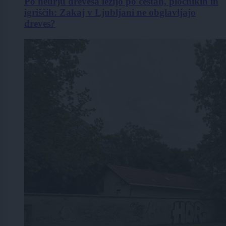
Po neurju drevesa ležijo po cestah, pločnikih in
igriščih: Zakaj v Ljubljani ne obglavljajo
dreves?