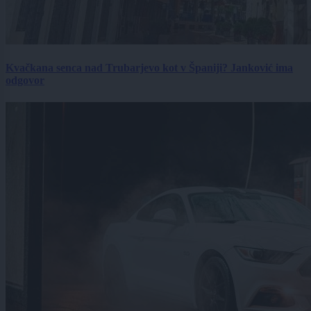
Kvačkana senca nad Trubarjevo kot v Španiji? Janković ima
odgovor