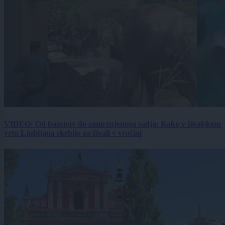
VIDEO: Od bazenov do zamrznjenega sadja: Kako v živalskem
vrtu Ljubljana skrbijo za živali v vročini