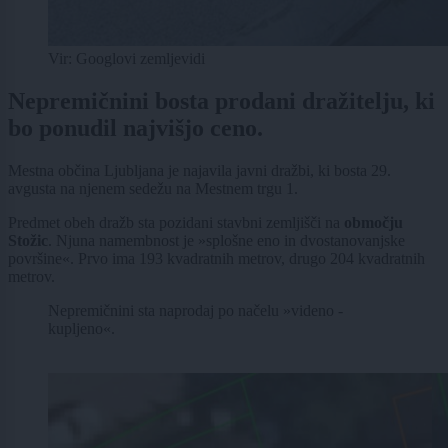
Vir: Googlovi zemljevidi
Nepremičnini bosta prodani dražitelju, ki
bo ponudil najvišjo ceno.
Mestna občina Ljubljana je najavila javni dražbi, ki bosta 29.
avgusta na njenem sedežu na Mestnem trgu 1.
Predmet obeh dražb sta pozidani stavbni zemljišči na
območju
Stožic
. Njuna namembnost je »splošne eno in dvostanovanjske
površine«. Prvo ima 193 kvadratnih metrov, drugo 204 kvadratnih
metrov.
Nepremičnini sta naprodaj po načelu »videno -
kupljeno«.