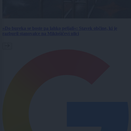
»Do bureka se boste pa lahko peljali«: Stavek občine, ki je
razburil stanovalce na Miklošičevi ulici