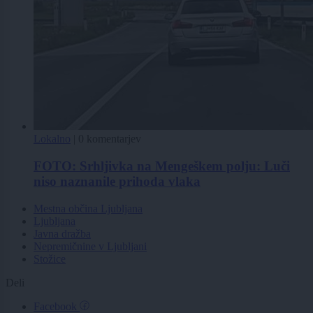
Lokalno
|
0 komentarjev
FOTO: Srhljivka na Mengeškem polju: Luči
niso naznanile prihoda vlaka
Mestna občina Ljubljana
Ljubljana
Javna dražba
Nepremičnine v Ljubljani
Stožice
Deli
Facebook