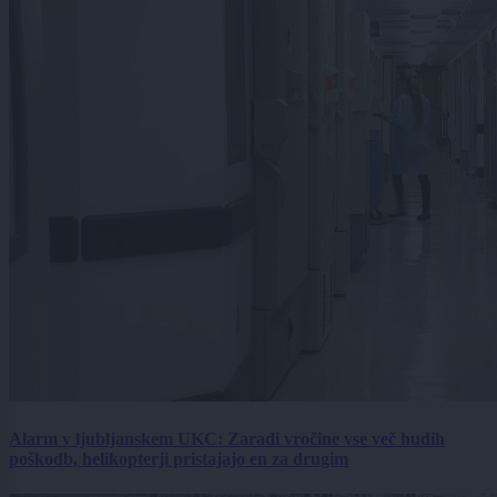
Alarm v ljubljanskem UKC: Zaradi vročine vse več hudih
poškodb, helikopterji pristajajo en za drugim