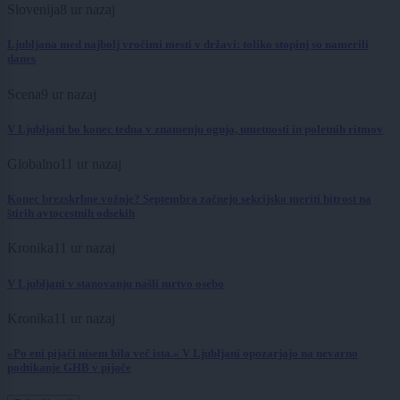
Slovenija
8 ur nazaj
Ljubljana med najbolj vročimi mesti v državi: toliko stopinj so namerili
danes
Scena
9 ur nazaj
V Ljubljani bo konec tedna v znamenju ognja, umetnosti in poletnih ritmov
Globalno
11 ur nazaj
Konec brezskrbne vožnje? Septembra začnejo sekcijsko meriti hitrost na
štirih avtocestnih odsekih
Kronika
11 ur nazaj
V Ljubljani v stanovanju našli mrtvo osebo
Kronika
11 ur nazaj
»Po eni pijači nisem bila več ista.« V Ljubljani opozarjajo na nevarno
podtikanje GHB v pijače