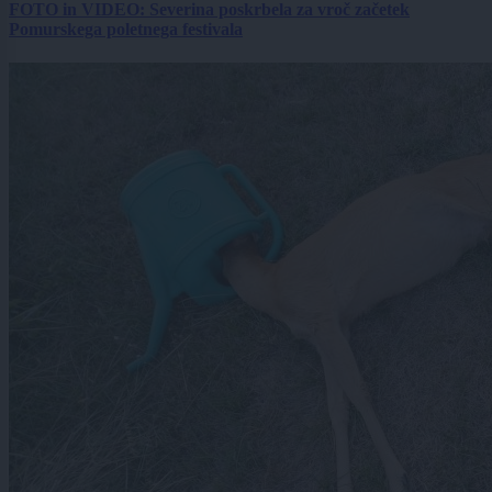
FOTO in VIDEO: Severina poskrbela za vroč začetek
Pomurskega poletnega festivala