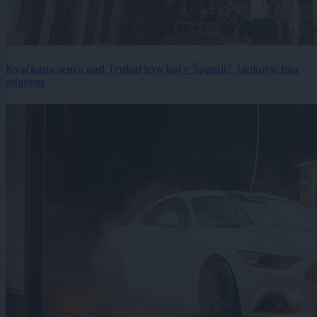
Kvačkana senca nad Trubarjevo kot v Španiji? Janković ima
odgovor