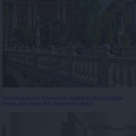
Nova skrivnost na Tromostovju: Izginila že druga kamnita
krogla, kdo odnaša dele zgodovinske ograje?