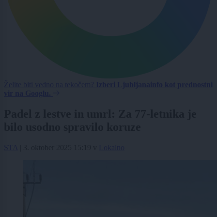
Želite biti vedno na tekočem?
Izberi Ljubljanainfo kot prednostni
vir na Googlu.
Padel z lestve in umrl: Za 77-letnika je
bilo usodno spravilo koruze
STA
|
3. oktober 2025 15:19
v
Lokalno