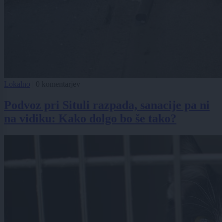
Lokalno
|
0 komentarjev
Podvoz pri Situli razpada, sanacije pa ni
na vidiku: Kako dolgo bo še tako?