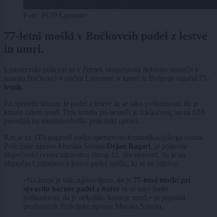
Foto: PGD Ljutomer
77-letni moški v Bučkovcih padel z lestve
in umrl.
Ljutomerski policisti so v četrtek obravnavali delovno nesrečo v
naselju Bučkovci v občini Ljutomer, v kateri je življenje izgubil
77-
letnik
.
Pri spravilu koruze je padel z lestve in se tako poškodoval, da je
kmalu zatem umrl. Tuja krivda pri nesreči je izključena, so za
STA
povedali na murskosoboški policijski upravi.
Kot je za
STA
pojasnil vodja operativno-komunikacijskega centra
Policijske uprave Murska Sobota
Dejan Bagari
, je policiste
dispečerski center zdravstva okrog 12. ure obvestil, da je na
območju Ljutomera z lestve padel moški, ki se ne odziva.
»Na kraju je bilo ugotovljeno, da je
77-letni moški pri
spravilu koruze padel z lestve
in se tako hudo
poškodoval, da je nekoliko kasneje umrl,« je pojasnil
predstavnik Policijske uprave Murska Sobota.