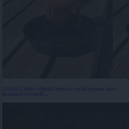
VIDEO: Lahko v Murski Soboti na vročini spečemo jajce?
Rezultat je presenetil ...