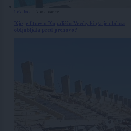
Lokalno
|
1 komentarjev
Kje je fitnes v Kopališču Vevče, ki ga je občina
obljubljala pred prenovo?