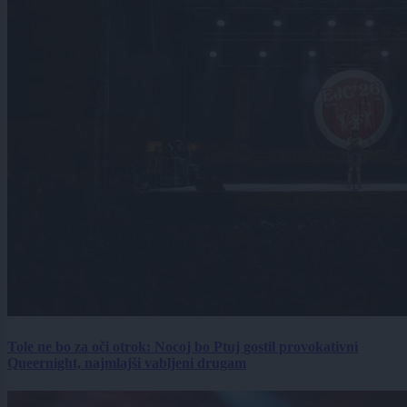
Tole ne bo za oči otrok: Nocoj bo Ptuj gostil provokativni
Queernight, najmlajši vabljeni drugam