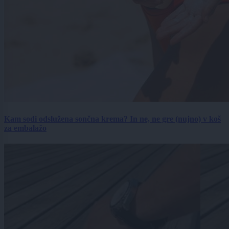
Kam sodi odslužena sončna krema? In ne, ne gre (nujno) v koš
za embalažo