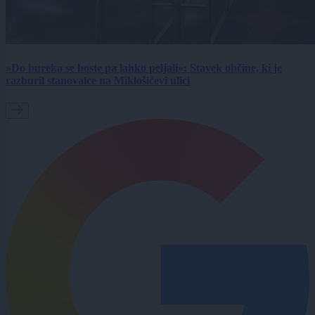
»Do bureka se boste pa lahko peljali«: Stavek občine, ki je
razburil stanovalce na Miklošičevi ulici