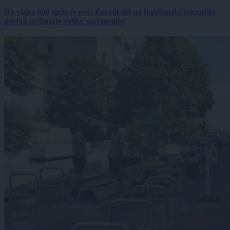
Do vlaka 600 metrov peš: Zaradi del na ljubljanski železniški
postaji prihajajo velike spremembe