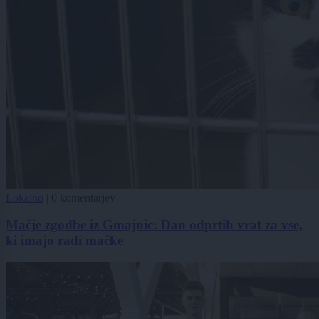
Lokalno
|
0 komentarjev
Mačje zgodbe iz Gmajnic: Dan odprtih vrat za vse,
ki imajo radi mačke