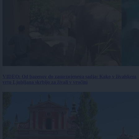
VIDEO: Od bazenov do zamrznjenega sadja: Kako v živalskem
vrtu Ljubljana skrbijo za živali v vročini