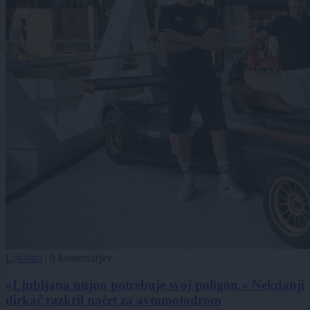
Lokalno
|
0 komentarjev
»Ljubljana nujno potrebuje svoj poligon.« Nekdanji
dirkač razkril načrt za avtomotodrom