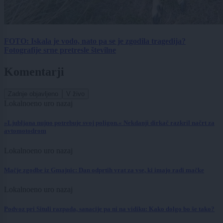
FOTO: Iskala je vodo, nato pa se je zgodila tragedija?
Fotografije srne pretresle številne
Komentarji
Zadnje objavljeno
V živo
Lokalno
eno uro nazaj
»Ljubljana nujno potrebuje svoj poligon.« Nekdanji dirkač razkril načrt za
avtomotodrom
Lokalno
eno uro nazaj
Mačje zgodbe iz Gmajnic: Dan odprtih vrat za vse, ki imajo radi mačke
Lokalno
eno uro nazaj
Podvoz pri Situli razpada, sanacije pa ni na vidiku: Kako dolgo bo še tako?