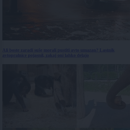
Ali boste zaradi suše morali pustiti avto umazan? Lastnik
avtopralnice pojasnil, zakaj oni lahko delajo