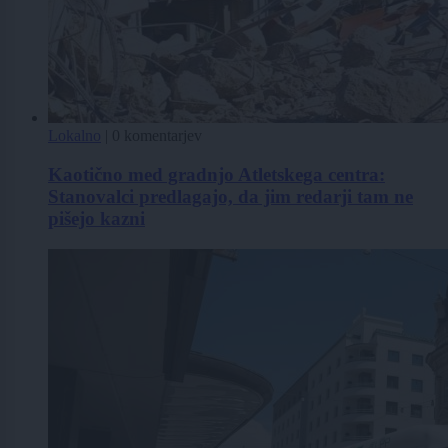
Lokalno
|
0 komentarjev
Kaotično med gradnjo Atletskega centra:
Stanovalci predlagajo, da jim redarji tam ne
pišejo kazni