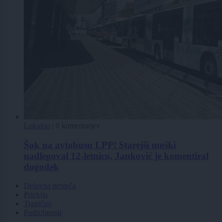
Lokalno
|
0 komentarjev
Šok na avtobusu LPP! Starejši moški
nadlegoval 12-letnico, Janković je komentiral
dogodek
Delovna nesreča
Prlekija
Tragično
Podrobnosti