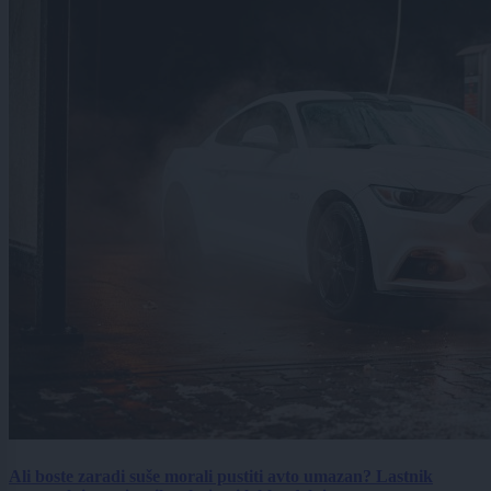
Ali boste zaradi suše morali pustiti avto umazan? Lastnik