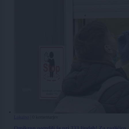
Lokalno
|
0 komentarjev
Omikron potrdili že pri 333 ljudeh! Za različico