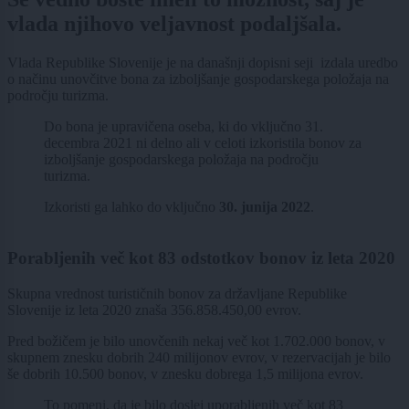
vlada njihovo veljavnost podaljšala.
Vlada Republike Slovenije je na današnji dopisni seji izdala uredbo
o načinu unovčitve bona za izboljšanje gospodarskega položaja na
področju turizma.
Do bona je upravičena oseba, ki do vključno 31.
decembra 2021 ni delno ali v celoti izkoristila bonov za
izboljšanje gospodarskega položaja na področju
turizma.
Izkoristi ga lahko do vključno
30. junija 2022
.
Porabljenih več kot 83 odstotkov bonov iz leta 2020
Skupna vrednost turističnih bonov za državljane Republike
Slovenije iz leta 2020 znaša 356.858.450,00 evrov.
Pred božičem je bilo unovčenih nekaj več kot 1.702.000 bonov, v
skupnem znesku dobrih 240 milijonov evrov, v rezervacijah je bilo
še dobrih 10.500 bonov, v znesku dobrega 1,5 milijona evrov.
To pomeni, da je bilo doslej uporabljenih več kot 83