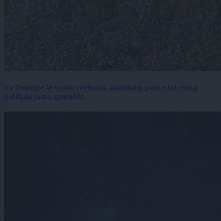
To Dolenjce še vedno razburja, lastnikom psov zdaj znova
pošiljajo jasno sporočilo