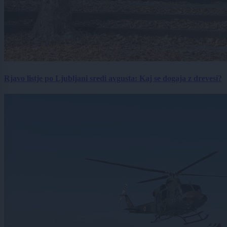
Rjavo listje po Ljubljani sredi avgusta: Kaj se dogaja z drevesi?