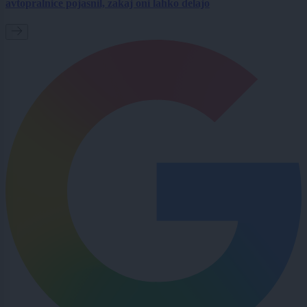
avtopralnice pojasnil, zakaj oni lahko delajo