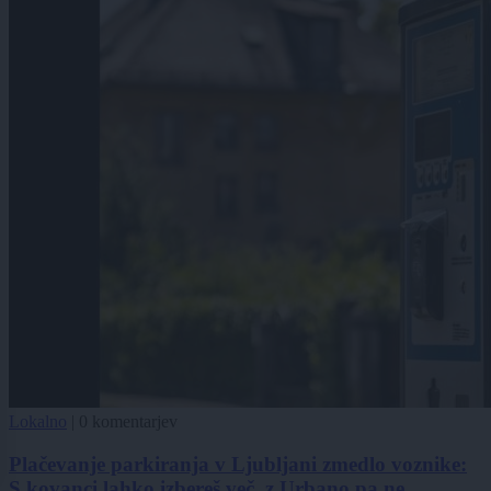
Lokalno
|
0 komentarjev
Plačevanje parkiranja v Ljubljani zmedlo voznike:
S kovanci lahko izbereš več, z Urbano pa ne