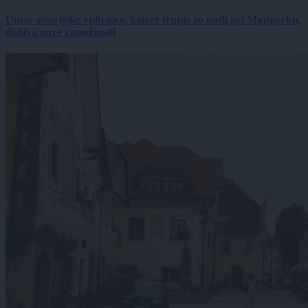
Umor avstrijske vplivnice, katere truplo so našli pri Majšperku,
dobiva nove razsežnosti