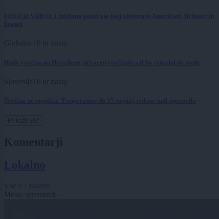
FOTO in VIDEO: Ljubljano poleti vse bolj obiskujejo Američani, Britanci in
Španci
Globalno
10 ur nazaj
Huda vročina na Hrvaškem, nevaren vročinski val bo vztrajal do srede
Slovenija
10 ur nazaj
Vročina ne popušča: Temperature do 35 stopinj, izdano tudi opozorilo
Prikaži več
Komentarji
Lokalno
Vse v Lokalno
Mesto sprememb