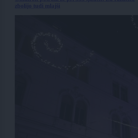
zbolijo tudi mlajši