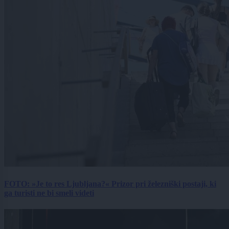
FOTO: »Je to res Ljubljana?« Prizor pri železniški postaji, ki
ga turisti ne bi smeli videti