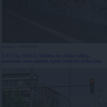
Lokalno
|
1 komentarjev
FOTO in VIDEO: Medtem ko občina odlaša,
podjetniki sami rešujejo ugled podhoda Ajdovščina