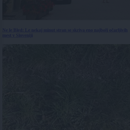
Ne le Bled: Le nekaj minut stran se skriva eno najbolj očarljivih
mest v Sloveniji