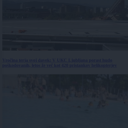
Vročina terja svoj davek: V UKC Ljubljana porast hudo
poškodovanih, letos že več kot 420 pristankov helikopterjev