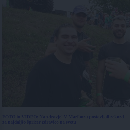
FOTO in VIDEO: Na zdravje! V Mariboru postavljali rekord
za najdaljšo špricer zdravico na svetu