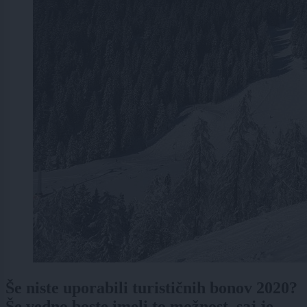
Še niste uporabili turističnih bonov 2020?
Še vedno boste imeli to možnost, saj je