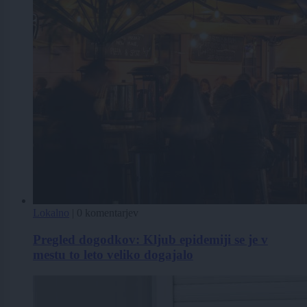
Lokalno
|
0 komentarjev
Pregled dogodkov: Kljub epidemiji se je v
mestu to leto veliko dogajalo