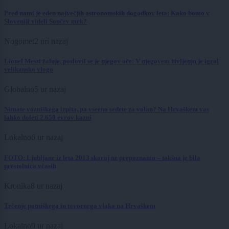
Pred nami je eden največjih astronomskih dogodkov leta: Kako bomo v
Sloveniji videli Sončev mrk?
Nogomet
2 uri nazaj
Lionel Messi žaluje, poslovil se je njegov oče: V njegovem življenju je igral
velikansko vlogo
Globalno
5 ur nazaj
Nimate vozniškega izpita, pa vseeno sedete za volan? Na Hrvaškem vas
lahko doleti 2.650 evrov kazni
Lokalno
6 ur nazaj
FOTO: Ljubljane iz leta 2013 skoraj ne prepoznamo – takšna je bila
prestolnica včasih
Kronika
8 ur nazaj
Trčenje potniškega in tovornega vlaka na Hrvaškem
Lokalno
9 ur nazaj