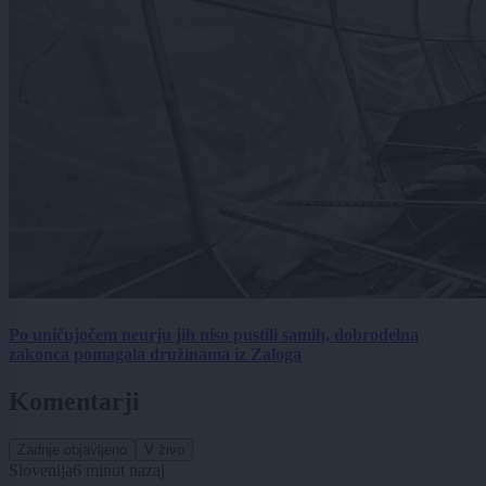
Po uničujočem neurju jih niso pustili samih, dobrodelna
zakonca pomagala družinama iz Zaloga
Komentarji
Zadnje objavljeno
V živo
Slovenija
6 minut nazaj