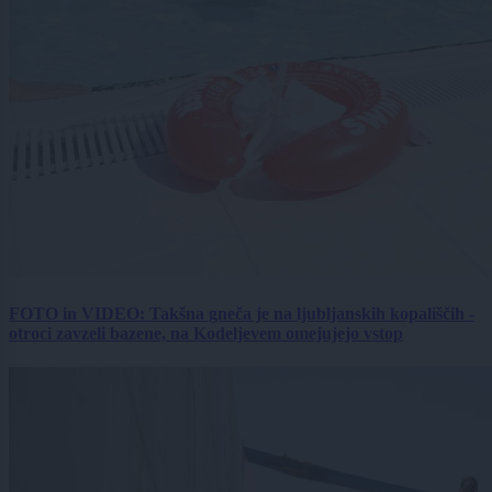
FOTO in VIDEO: Takšna gneča je na ljubljanskih kopališčih -
otroci zavzeli bazene, na Kodeljevem omejujejo vstop