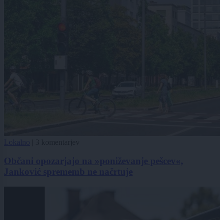
Lokalno
|
3 komentarjev
Občani opozarjajo na »poniževanje pešcev«,
Janković sprememb ne načrtuje