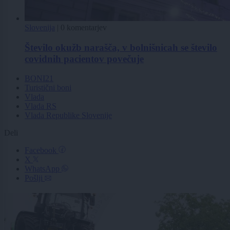
Slovenija
|
0 komentarjev
Število okužb narašča, v bolnišnicah se število
covidnih pacientov povečuje
BONI21
Turistični boni
Vlada
Vlada RS
Vlada Republike Slovenije
Deli
Facebook
X
WhatsApp
Pošlji