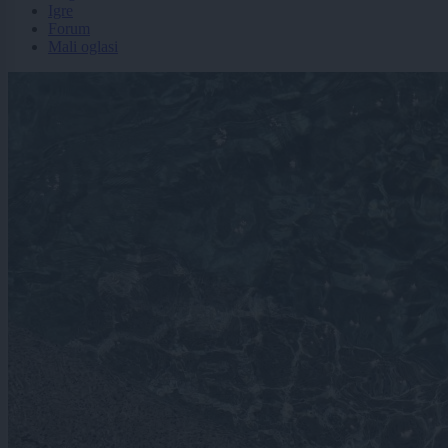
Igre
Forum
Mali oglasi