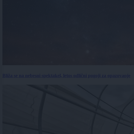
Bliža se na nebesni spektakel, letos odlični pogoji za opazovanje