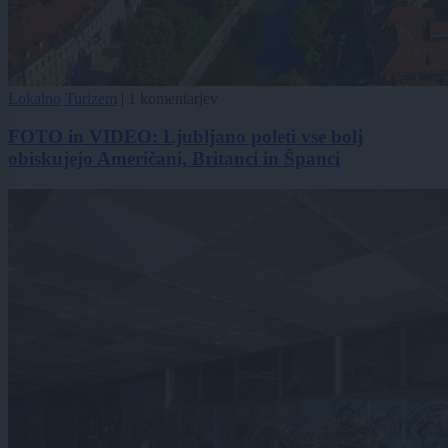
Lokalno
Turizem
|
1 komentarjev
FOTO in VIDEO: Ljubljano poleti vse bolj
obiskujejo Američani, Britanci in Španci