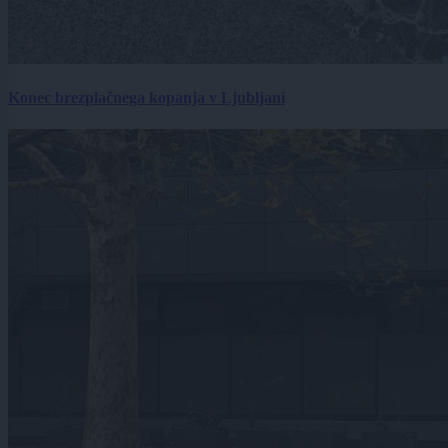
Konec brezplačnega kopanja v Ljubljani