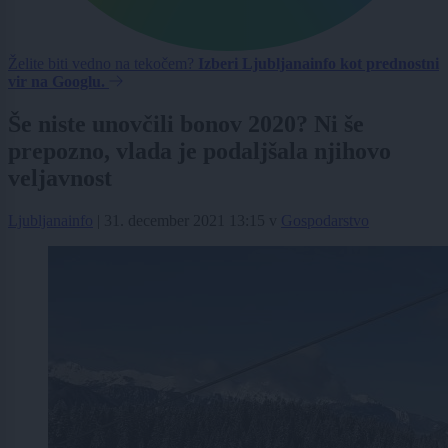
Želite biti vedno na tekočem?
Izberi Ljubljanainfo kot prednostni
vir na Googlu.
Še niste unovčili bonov 2020? Ni še
prepozno, vlada je podaljšala njihovo
veljavnost
Ljubljanainfo
|
31. december 2021 13:15
v
Gospodarstvo