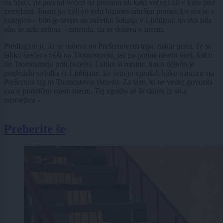
na Špici, pa poletni večeri na prostem ob kaki večerji ali v kinu pod
zvezdami. Imam pa tudi en zelo bizarno-smešen primer, ko sva se s
kolegico – bilo je ravno na začetku šolanja v Ljubljani, ko sva bila
oba še zelo zelena – zmenila, da se dobiva v mestu.
Predlagam ji, da se dobiva na Prešernovem trgu, nakar prosi, če se
lahko srečava rajši na Tromostovju, jaz pa pojma nisem imel, kako
do Tromostovja priti (smeh). Lahko si mislite, kako debelo je
pogledala sošolka iz Ljubljane, ko sem jo vprašal, kako narazen sta
Prešernov trg in Tromostovje (smeh). Za tiste, ki ne veste; govorila
sva o praktično istem mestu. Tej zgodbi se še danes iz srca
nasmejiva.
«
Preberite še