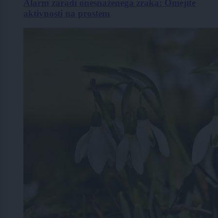
Alarm zaradi onesnaženega zraka: Omejite
aktivnosti na prostem