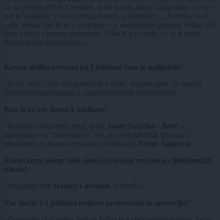
če na primer prideš z letalom, te bo kmalu zatem čakal vlak - vozni
red je 'usklajen' z vozni redom busov, podzemnih … Skratka, to je
velik minus, ker bi se – verjemite – v nasprotnem primeru veliko več
ljudi vozilo z javnim prevozom. Tako je pa, sploh, če se ti mudi,
dostikrat sila nepraktično.
«
Katera oblika prevoza po Ljubljani vam je najljubša?
Kolo, skiro, zelo rad grem tudi s 'trolo'. Ampak spet, če nimam
»
dneva prenapolnjenega z nepredvidljivimi obveznostmi.
«
Kdo je za vas ikona Ljubljane?
Kolebam med temi: zmaj, grad,
Janez Benčina - Benč
in
»
harmonikar na Tromostovju. No, po vseh teh letih bivanja v
prestolnici mi ikono nedvomno predstavlja
Zoran Janković
.
«
Kateri znan obraz tudi sami največkrat srečate na ljubljanskih
ulicah?
Nazadnje sem
Danico Lovenjak
in Benča.
»
«
Vas ljudje v Ljubljani pogosto prepoznajo in ogovorijo?
Ogovorijo bolj redko, bolj se šušlja in kaže s prstom (smeh). Se pa