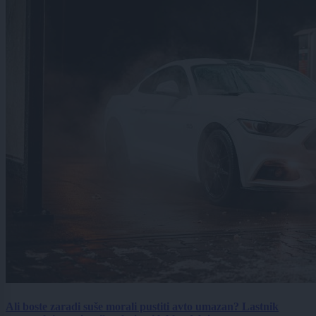
Ali boste zaradi suše morali pustiti avto umazan? Lastnik