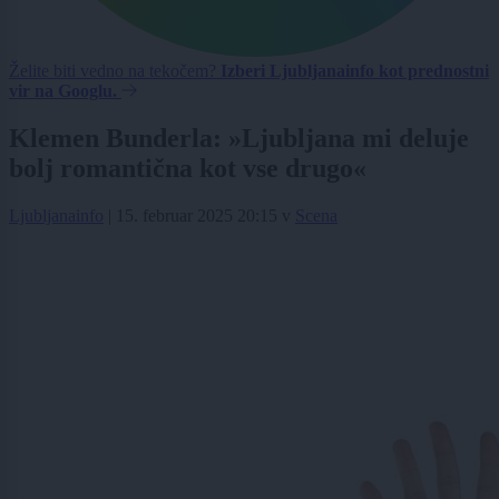
Želite biti vedno na tekočem?
Izberi Ljubljanainfo kot prednostni
vir na Googlu.
Klemen Bunderla: »Ljubljana mi deluje
bolj romantična kot vse drugo«
Ljubljanainfo
|
15. februar 2025 20:15
v
Scena