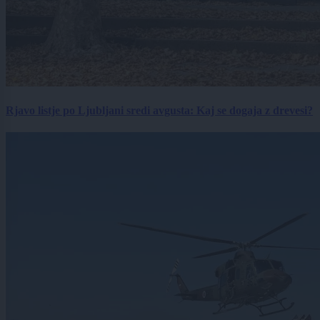
Rjavo listje po Ljubljani sredi avgusta: Kaj se dogaja z drevesi?