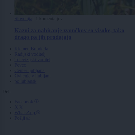
Slovenija
|
1 komentarjev
Kazni za nabiranje zvončkov so visoke, tako
drago pa jih prodajajo
Klemen Bunderla
Radijski voditelj
Televizijski voditelj
Pevec
Center ljubljana
življenje v ljubljani
po lublansk
Deli
Facebook
X
WhatsApp
Pošlji