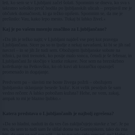
leti, ko sem se v Ljubljani začel šolati. Spomnim se dneva, ko sva s
takratno sošolko prvič hodila po ljubljanskih ulicah – preplavil me je
občutek domačnosti, ki ga težko opišem. Spomnim se, da me je
prešinilo: Vau, kako lepo mesto. Tukaj bi lahko živel.
«
Kaj je po vašem mnenju značilno za Ljubljančane?
Da jih je težko najti; v Ljubljani najdeš vse prej kot pravega
»
Ljubljančana. Sicer pa so to ljudje z nekaj navadami, ki bi se jih rad
navzel – in se jih že tudi sem. Obožujem ljubljanske sobote na
tržnici, pa tisti trenutek, ko posije malo sonca, četudi je še februar, in
Ljubljančani že skočijo v kratke rokave. Nor sem na brezskrbno
kofetkanje na Petkovšku, ko ob kavi ali kozarčku opazuješ
promenado in dogajanje.
Predvsem pa – slavisti me boste živega požrli – obožujem
ljubljansko sklanjanje besede 'kuža'. Kot velik pesoljub še sam
vedno rečem: A lahko pobožam kužata? Hehe, ne vem, zakaj,
ampak to mi je blazno ljubko.
«
Katera predstava o Ljubljančanih je najbolj zgrešena?
Da so hladni, naduti in da ves čas zaključujejo stavke z 'ne'. Je pa
»
res, da sem to tudi sam že slišal doma na Gorenjskem, tako da zna
biti, da sem se pač navadil – in to navado celo prevzel, ne? Hehe.