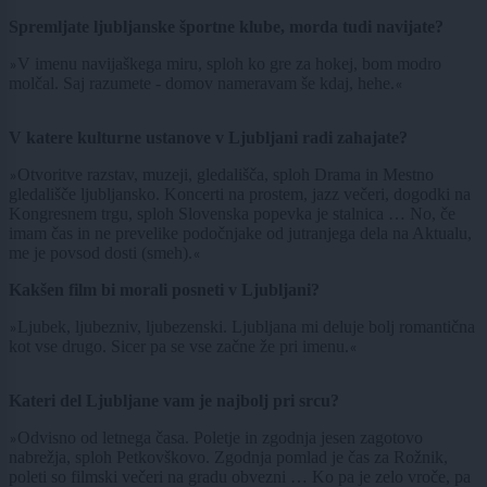
Spremljate ljubljanske športne klube, morda tudi navijate?
V imenu navijaškega miru, sploh ko gre za hokej, bom modro
»
molčal. Saj razumete - domov nameravam še kdaj, hehe.
«
V katere kulturne ustanove v Ljubljani radi zahajate?
Otvoritve razstav, muzeji, gledališča, sploh Drama in Mestno
»
gledališče ljubljansko. Koncerti na prostem, jazz večeri, dogodki na
Kongresnem trgu, sploh Slovenska popevka je stalnica … No, če
imam čas in ne prevelike podočnjake od jutranjega dela na Aktualu,
me je povsod dosti (smeh).
«
Kakšen film bi morali posneti v Ljubljani?
Ljubek, ljubezniv, ljubezenski. Ljubljana mi deluje bolj romantična
»
kot vse drugo. Sicer pa se vse začne že pri imenu.
«
Kateri del Ljubljane vam je najbolj pri srcu?
Odvisno od letnega časa. Poletje in zgodnja jesen zagotovo
»
nabrežja, sploh Petkovškovo. Zgodnja pomlad je čas za Rožnik,
poleti so filmski večeri na gradu obvezni … Ko pa je zelo vroče, pa