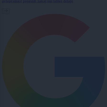
avtopralnice pojasnil, zakaj oni lahko delajo