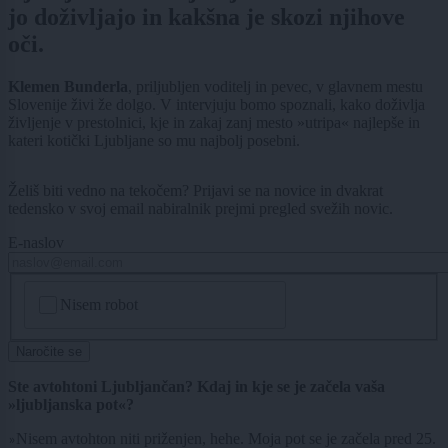
jo doživljajo in kakšna je skozi njihove
oči.
Klemen Bunderla
, priljubljen voditelj in pevec, v glavnem mestu
Slovenije živi že dolgo. V intervjuju bomo spoznali, kako doživlja
življenje v prestolnici, kje in zakaj zanj mesto »utripa« najlepše in
kateri kotički Ljubljane so mu najbolj posebni.
Želiš biti vedno na tekočem? Prijavi se na novice in dvakrat
tedensko v svoj email nabiralnik prejmi pregled svežih novic.
E-naslov
CAPTCHA
Nisem robot
Naročite se
Ste avtohtoni Ljubljančan? Kdaj in kje se je začela vaša
»ljubljanska pot«?
Nisem avtohton niti priženjen, hehe. Moja pot se je začela pred 25.
»