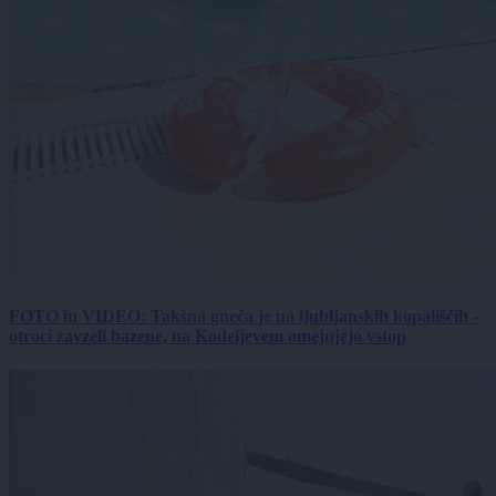
FOTO in VIDEO: Takšna gneča je na ljubljanskih kopališčih -
otroci zavzeli bazene, na Kodeljevem omejujejo vstop