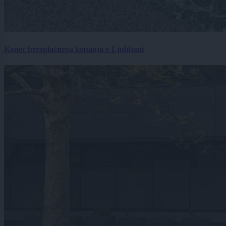
Konec brezplačnega kopanja v Ljubljani