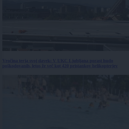
Vročina terja svoj davek: V UKC Ljubljana porast hudo
poškodovanih, letos že več kot 420 pristankov helikopterjev