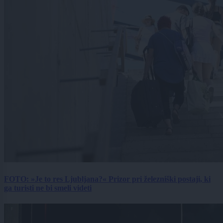
FOTO: »Je to res Ljubljana?« Prizor pri železniški postaji, ki
ga turisti ne bi smeli videti