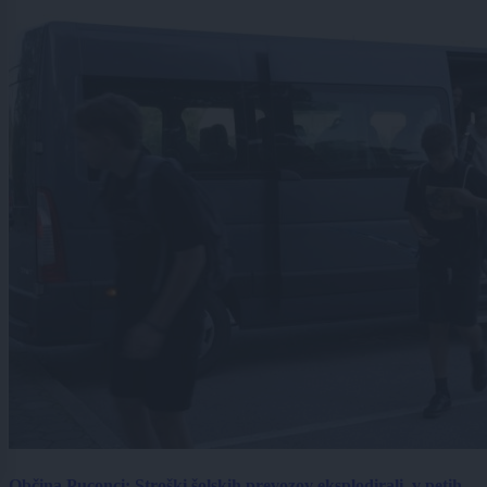
Občina Puconci: Stroški šolskih prevozov eksplodirali, v petih