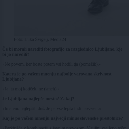
Foto: Luka Švigelj, Media24
Če bi morali narediti fotografijo za razglednico Ljubljane, kje
bi jo naredili?
Ne povem, ker boste potem vsi hodili tja (pomežik).
»
«
Katera je po vašem mnenju najbolje varovana skrivnost
Ljubljane?
Ja, ta moj kotiček, ne (smeh).
»
«
Je Ljubljana najlepše mesto? Zakaj?
Ima eno najlepših duš. Je pa vse lepša tudi navzven.
»
«
Kaj je po vašem mnenju največji minus slovenske prestolnice?
Parkirišča v kombinaciji z javnim prevozom. V tujini vse lepo teče;
»