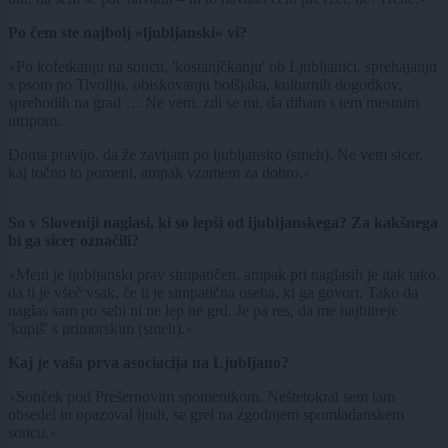
«
Po čem ste najbolj »ljubljanski« vi?
Po kofetkanju na soncu, 'kostanjčkanju' ob Ljubljanici, sprehajanju
»
s psom po Tivoliju, obiskovanju bolšjaka, kulturnih dogodkov,
sprehodih na grad … Ne vem, zdi se mi, da diham s tem mestnim
utripom.
Doma pravijo, da že zavijam po ljubljansko (smeh). Ne vem sicer,
kaj točno to pomeni, ampak vzamem za dobro.
«
So v Sloveniji naglasi, ki so lepši od ljubljanskega? Za kakšnega
bi ga sicer označili?
Meni je ljubljanski prav simpatičen, ampak pri naglasih je itak tako,
»
da ti je všeč vsak, če ti je simpatična oseba, ki ga govori. Tako da
naglas sam po sebi ni ne lep ne grd. Je pa res, da me najhitreje
'kupiš' s primorskim (smeh).
«
Kaj je vaša prva asociacija na Ljubljano?
Sonček pod Prešernovim spomenikom. Neštetokrat sem tam
»
obsedel in opazoval ljudi, se grel na zgodnjem spomladanskem
soncu.
«