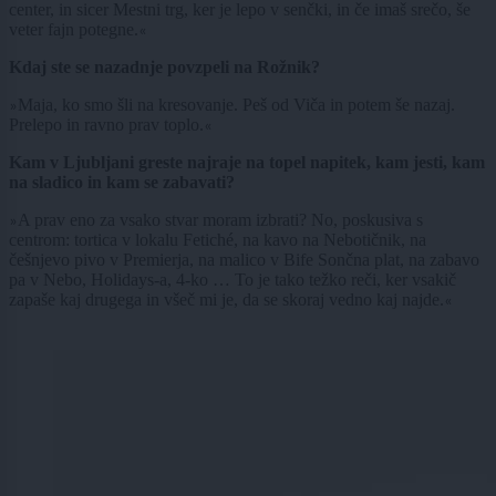
center, in sicer Mestni trg, ker je lepo v senčki, in če imaš srečo, še
veter fajn potegne.
«
Kdaj ste se nazadnje povzpeli na Rožnik?
Maja, ko smo šli na kresovanje. Peš od Viča in potem še nazaj.
»
Prelepo in ravno prav toplo.
«
Kam v Ljubljani greste najraje na topel napitek, kam jesti, kam
na sladico in kam se zabavati?
A prav eno za vsako stvar moram izbrati? No, poskusiva s
»
centrom: tortica v lokalu Fetiché, na kavo na Nebotičnik, na
češnjevo pivo v Premierja, na malico v Bife Sončna plat, na zabavo
pa v Nebo, Holidays-a, 4-ko … To je tako težko reči, ker vsakič
zapaše kaj drugega in všeč mi je, da se skoraj vedno kaj najde.
«