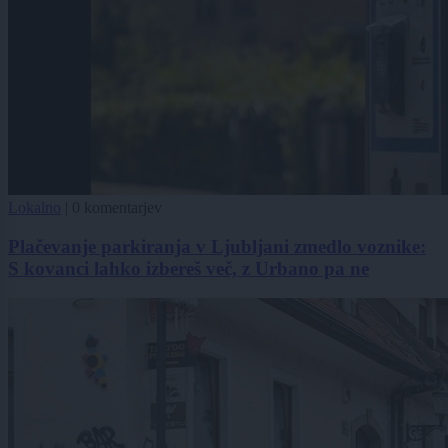
Lokalno
|
0 komentarjev
Plačevanje parkiranja v Ljubljani zmedlo voznike:
S kovanci lahko izbereš več, z Urbano pa ne