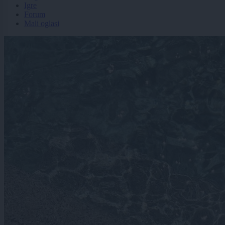
Igre
Forum
Mali oglasi