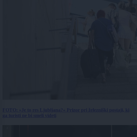
FOTO: »Je to res Ljubljana?« Prizor pri železniški postaji, ki
ga turisti ne bi smeli videti