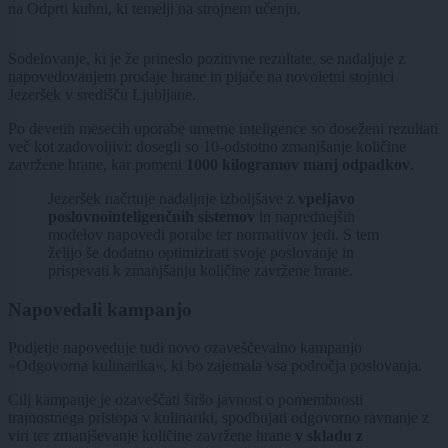
na Odprti kuhni, ki temelji na strojnem učenju.
Sodelovanje, ki je že prineslo pozitivne rezultate, se nadaljuje z
napovedovanjem prodaje hrane in pijače na novoletni stojnici
Jezeršek v središču Ljubljane.
Po devetih mesecih uporabe umetne inteligence so doseženi rezultati
več kot zadovoljivi: dosegli so 10-odstotno zmanjšanje količine
zavržene hrane, kar pomeni
1000 kilogramov manj odpadkov
.
Jezeršek načrtuje nadaljnje izboljšave z
vpeljavo
poslovnointeligenčnih sistemov
in naprednejših
modelov napovedi porabe ter normativov jedi. S tem
želijo še dodatno optimizirati svoje poslovanje in
prispevati k zmanjšanju količine zavržene hrane.
Napovedali kampanjo
Podjetje napoveduje tudi novo ozaveščevalno kampanjo
»Odgovorna kulinarika«, ki bo zajemala vsa področja poslovanja.
Cilj kampanje je ozaveščati širšo javnost o pomembnosti
trajnostnega pristopa v kulinariki, spodbujati odgovorno ravnanje z
viri ter zmanjševanje količine zavržene hrane
v skladu z