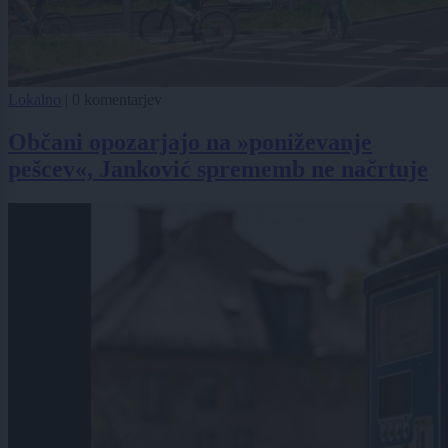
Lokalno
|
0 komentarjev
Občani opozarjajo na »poniževanje
pešcev«, Janković sprememb ne načrtuje