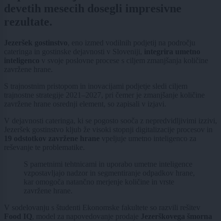
devetih mesecih dosegli impresivne
rezultate.
Jezeršek gostinstvo
, eno izmed vodilnih podjetij na področju
cateringa in gostinske dejavnosti v Sloveniji,
integrira umetno
inteligenco
v svoje poslovne procese s ciljem zmanjšanja količine
zavržene hrane.
S trajnostnim pristopom in inovacijami podjetje sledi ciljem
trajnostne strategije 2021–2027, pri čemer je zmanjšanje količine
zavržene hrane osrednji element, so zapisali v izjavi.
V dejavnosti cateringa, ki se pogosto sooča z nepredvidljivimi izzivi,
Jezeršek gostinstvo kljub že visoki stopnji digitalizacije procesov in
19 odstotkov zavržene hrane
vpeljuje umetno inteligenco za
reševanje te problematike.
S pametnimi tehtnicami in uporabo umetne inteligence
vzpostavljajo nadzor in segmentiranje odpadkov hrane,
kar omogoča natančno merjenje količine in vrste
zavržene hrane.
V sodelovanju s študenti Ekonomske fakultete so razvili rešitev
Food IQ
, model za napovedovanje prodaje
Jezerškovega šmorna