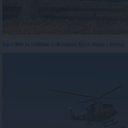
Rjavo listje po Ljubljani sredi avgusta: Kaj se dogaja z drevesi?