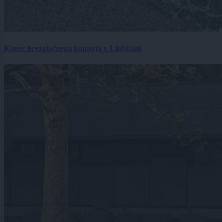
Konec brezplačnega kopanja v Ljubljani