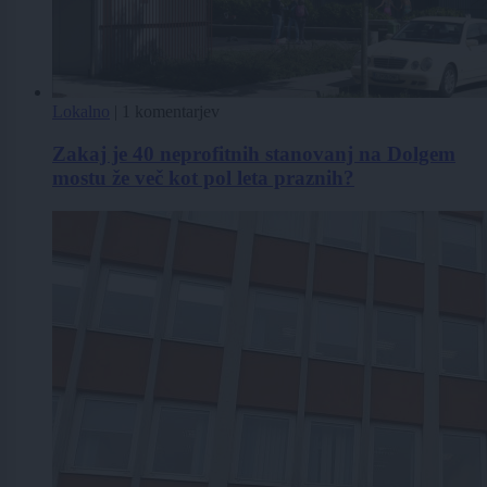
Lokalno
|
1 komentarjev
Zakaj je 40 neprofitnih stanovanj na Dolgem
mostu že več kot pol leta praznih?