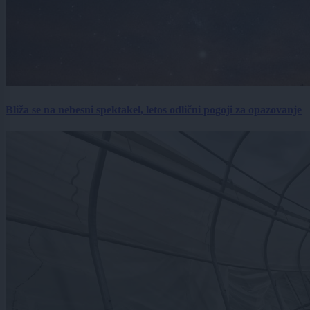
Bliža se na nebesni spektakel, letos odlični pogoji za opazovanje