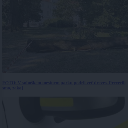
FOTO: V soboškem mestnem parku podrli več dreves. Preverili
smo, zakaj