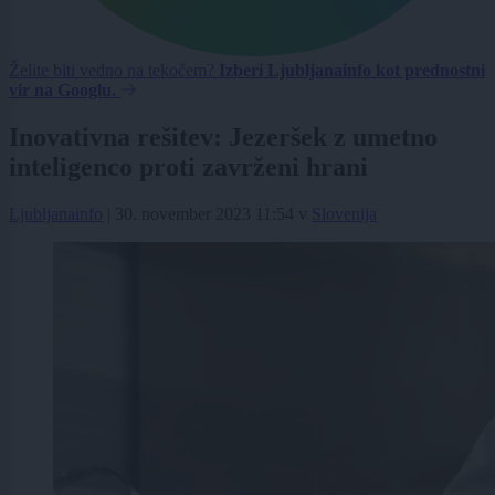
Želite biti vedno na tekočem?
Izberi Ljubljanainfo kot prednostni
vir na Googlu.
Inovativna rešitev: Jezeršek z umetno
inteligenco proti zavrženi hrani
Ljubljanainfo
|
30. november 2023 11:54
v
Slovenija