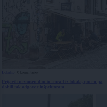
Lokalno
|
0 komentarjev
Prijavili neznosen dim in smrad iz lokala, potem pa
dobili tak odgovor inšpektorata