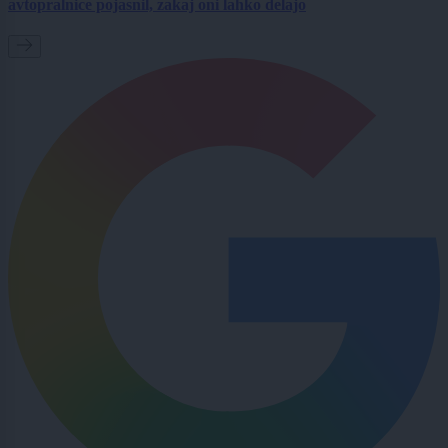
avtopralnice pojasnil, zakaj oni lahko delajo