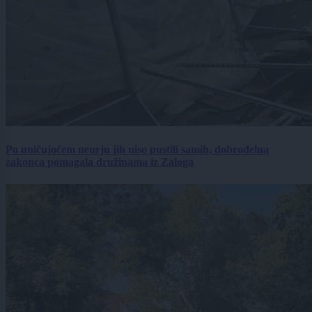
Po uničujočem neurju jih niso pustili samih, dobrodelna
zakonca pomagala družinama iz Zaloga