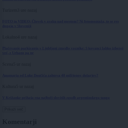
Turizem
3 ure nazaj
FOTO in VIDEO: Človek v zraku nad mestom? Ni fotomontaža, to se res
dogaja v Sloveniji
Lokalno
4 ure nazaj
Plačevanje parkiranja v Ljubljani zmedlo voznike: S kovanci lahko izbereš
več, z Urbano pa ne
Scena
5 ur nazaj
Anamaria od Luke Dončića zahteva 40 milijonov dolarjev?
Kultura
5 ur nazaj
V Križanke prihaja ena najbolj slovitih zgodb argentinskega tanga
Prikaži več
Komentarji