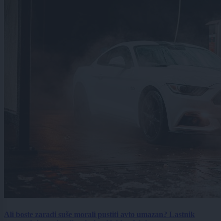
Ali boste zaradi suše morali pustiti avto umazan? Lastnik