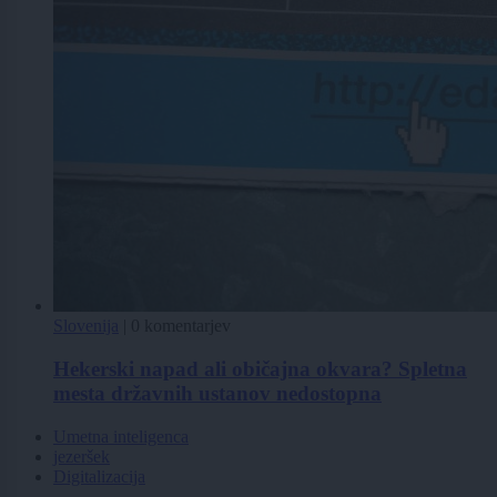
Slovenija
|
0 komentarjev
Hekerski napad ali običajna okvara? Spletna
mesta državnih ustanov nedostopna
Umetna inteligenca
jezeršek
Digitalizacija