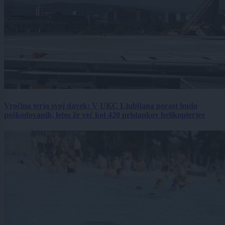
Vročina terja svoj davek: V UKC Ljubljana porast hudo
poškodovanih, letos že več kot 420 pristankov helikopterjev