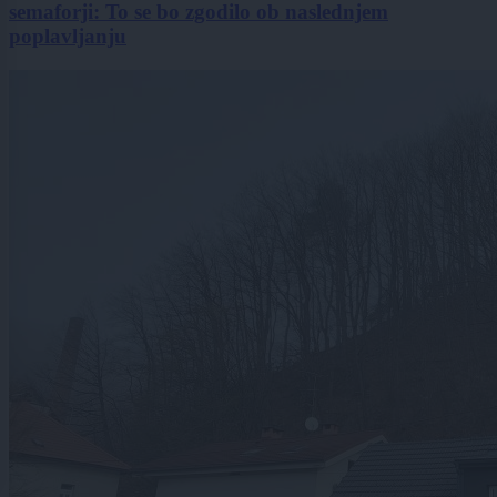
semaforji: To se bo zgodilo ob naslednjem
poplavljanju