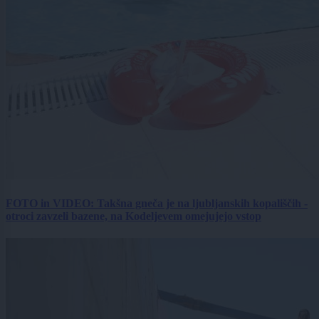
FOTO in VIDEO: Takšna gneča je na ljubljanskih kopališčih -
otroci zavzeli bazene, na Kodeljevem omejujejo vstop