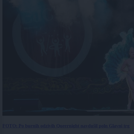
FOTO: Po burnih odzivih Queernight navdušil poln Glavni trg