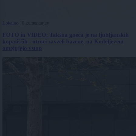
Lokalno
|
0 komentarjev
FOTO in VIDEO: Takšna gneča je na ljubljanskih
kopališčih - otroci zavzeli bazene, na Kodeljevem
omejujejo vstop