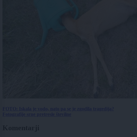
FOTO: Iskala je vodo, nato pa se je zgodila tragedija?
Fotografije srne pretresle številne
Komentarji