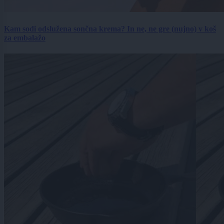
Kam sodi odslužena sončna krema? In ne, ne gre (nujno) v koš
za embalažo