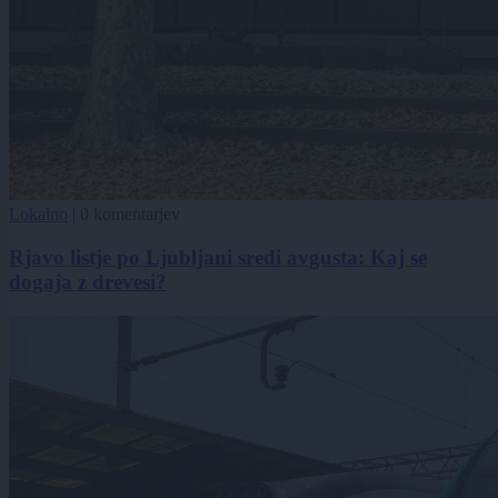
Lokalno
|
0 komentarjev
Rjavo listje po Ljubljani sredi avgusta: Kaj se
dogaja z drevesi?