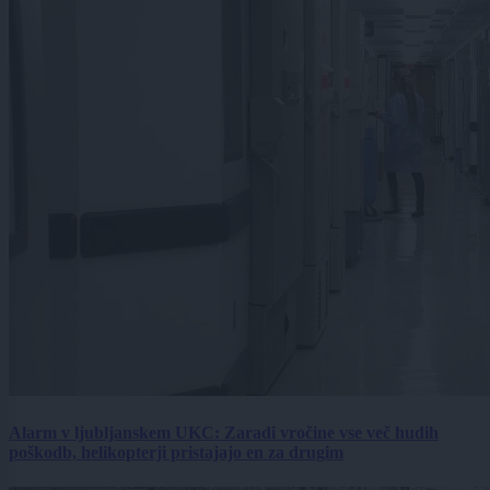
Alarm v ljubljanskem UKC: Zaradi vročine vse več hudih
poškodb, helikopterji pristajajo en za drugim