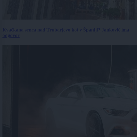
Kvačkana senca nad Trubarjevo kot v Španiji? Janković ima
odgovor