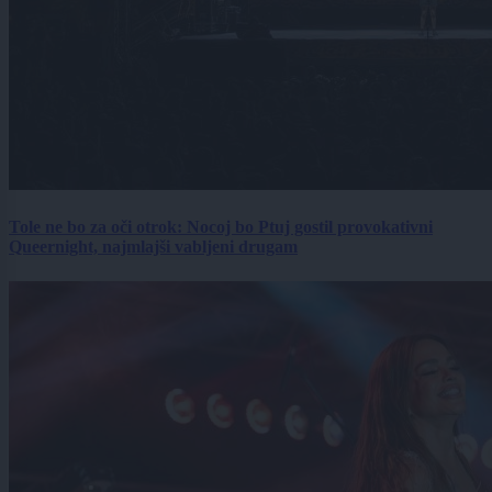
Tole ne bo za oči otrok: Nocoj bo Ptuj gostil provokativni
Queernight, najmlajši vabljeni drugam