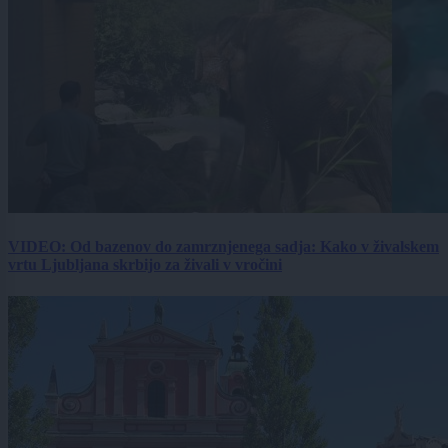
VIDEO: Od bazenov do zamrznjenega sadja: Kako v živalskem
vrtu Ljubljana skrbijo za živali v vročini