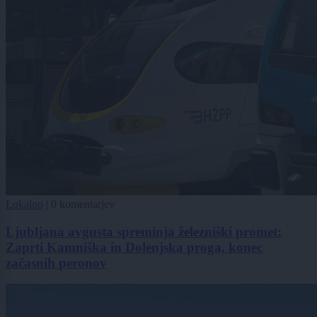
Lokalno
|
0 komentarjev
Ljubljana avgusta spreminja železniški promet:
Zaprti Kamniška in Dolenjska proga, konec
začasnih peronov