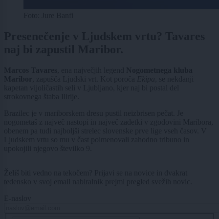
Foto: Jure Banfi
Presenečenje v Ljudskem vrtu? Tavares
naj bi zapustil Maribor.
Marcos Tavares
, ena največjih legend
Nogometnega kluba
Maribor
, zapušča Ljudski vrt. Kot poroča
Ekipa
, se nekdanji
kapetan vijoličastih seli v Ljubljano, kjer naj bi postal del
strokovnega štaba Ilirije.
Brazilec je v mariborskem dresu pustil neizbrisen pečat. Je
nogometaš z največ nastopi in največ zadetki v zgodovini Maribora,
obenem pa tudi najboljši strelec slovenske prve lige vseh časov. V
Ljudskem vrtu so mu v čast poimenovali zahodno tribuno in
upokojili njegovo številko 9.
Želiš biti vedno na tekočem? Prijavi se na novice in dvakrat
tedensko v svoj email nabiralnik prejmi pregled svežih novic.
E-naslov