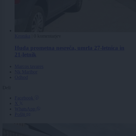
Kronika
|
0 komentarjev
Huda prometna nesreča, umrla 27-letnica in
21-letnik
Marcos tavares
Nk Maribor
Odhod
Deli
Facebook
X
WhatsApp
Pošlji