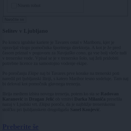
CAPTCHA
Nisem robot
Naročite se
Selitev v Ljubljano
Po koncu igralske kariere je Tavares ostal v Mariboru, kjer je
opravljal vlogo pomočnika športnega direktorja. A kot je že pred
časom priznal v pogovoru za
Navijaško cono
, ga vse bolj vleče tudi
v trenerske vode. Vpisal se je v trenersko šolo, saj želi pridobiti
potrebne licence za samostojno vodenje ekipe.
Po poročanju
Ekipe
naj bi Tavares prve korake na trenerski poti
naredil pri ljubljanski Iliriji, s katero Maribor tesno sodeluje. Tam naj
bi deloval kot pomočnik glavnega trenerja.
Ilirija medtem izbira novega trenerja, potem ko sta se
Radovan
Karanović
in
Dragan Jelić
ob vrnitvi
Darka Milaniča
preselila
nazaj v Ljudski vrt.
Ekipa
poroča, da je najbližje trenerskemu
stolčku pri ljubljanskem drugoligašu
Sanel Konjević
.
Preberite še