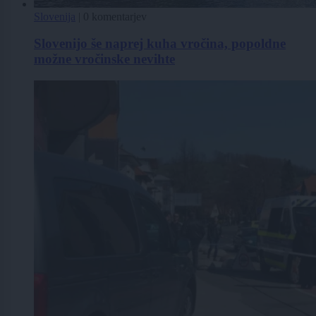
Slovenija
|
0 komentarjev
Slovenijo še naprej kuha vročina, popoldne
možne vročinske nevihte