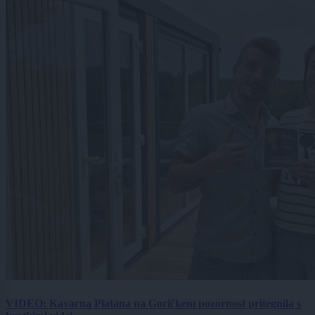
VIDEO: Kavarna Platana na Goričkem pozornost pritegnila s