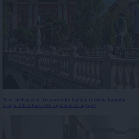
Nova skrivnost na Tromostovju: Izginila že druga kamnita
krogla, kdo odnaša dele zgodovinske ograje?