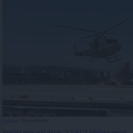
Lokalno
|
0 komentarjev
Vročina terja svoj davek: V UKC Ljubljana porast