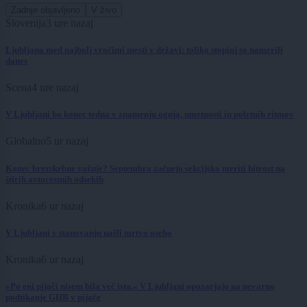
Zadnje objavljeno
V živo
Slovenija
3 ure nazaj
Ljubljana med najbolj vročimi mesti v državi: toliko stopinj so namerili
danes
Scena
4 ure nazaj
V Ljubljani bo konec tedna v znamenju ognja, umetnosti in poletnih ritmov
Globalno
5 ur nazaj
Konec brezskrbne vožnje? Septembra začnejo sekcijsko meriti hitrost na
štirih avtocestnih odsekih
Kronika
6 ur nazaj
V Ljubljani v stanovanju našli mrtvo osebo
Kronika
6 ur nazaj
»Po eni pijači nisem bila več ista.« V Ljubljani opozarjajo na nevarno
podtikanje GHB v pijače