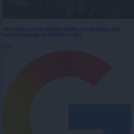
»Do bureka se boste pa lahko peljali«: Stavek občine, ki je
razburil stanovalce na Miklošičevi ulici