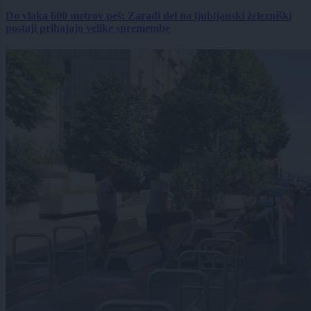
Do vlaka 600 metrov peš: Zaradi del na ljubljanski železniški
postaji prihajajo velike spremembe