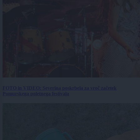
FOTO in VIDEO: Severina poskrbela za vroč začetek
Pomurskega poletnega festivala