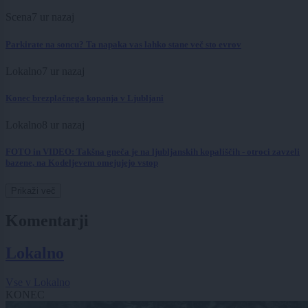
Scena
7 ur nazaj
Parkirate na soncu? Ta napaka vas lahko stane več sto evrov
Lokalno
7 ur nazaj
Konec brezplačnega kopanja v Ljubljani
Lokalno
8 ur nazaj
FOTO in VIDEO: Takšna gneča je na ljubljanskih kopališčih - otroci zavzeli
bazene, na Kodeljevem omejujejo vstop
Prikaži več
Komentarji
Lokalno
Vse v Lokalno
KONEC