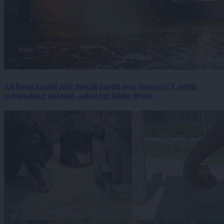
Ali boste zaradi suše morali pustiti avto umazan? Lastnik
avtopralnice pojasnil, zakaj oni lahko delajo