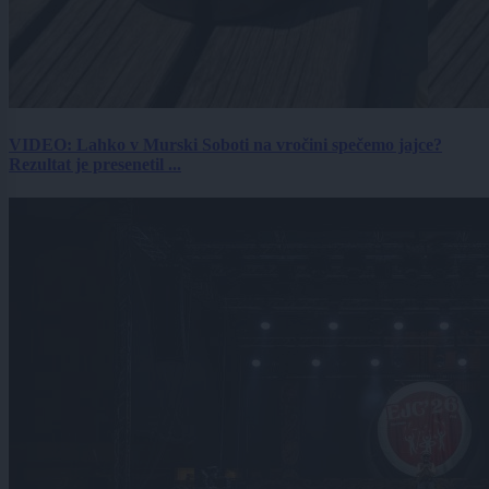
VIDEO: Lahko v Murski Soboti na vročini spečemo jajce?
Rezultat je presenetil ...