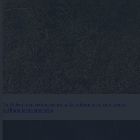
To Dolenjce še vedno razburja, lastnikom psov zdaj znova
pošiljajo jasno sporočilo