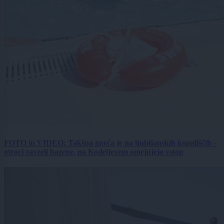
FOTO in VIDEO: Takšna gneča je na ljubljanskih kopališčih -
otroci zavzeli bazene, na Kodeljevem omejujejo vstop