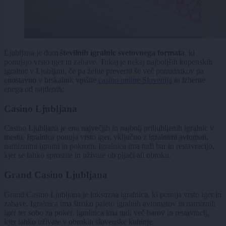
Ljubljana je dom
številnih igralnic svetovnega formata
, ki
ponujajo vrsto iger in zabave. Tukaj je nekaj najboljših kopenskih
igralnic v Ljubljani, če pa želite preveriti še več ponudnikov pa
enostavno v brskalnik vpišite
casino online Slovenija
in izberite
enega od najdenih:
Casino Ljubljana
Casino Ljubljana je ena največjih in najbolj priljubljenih igralnic v
mestu. Igralnica ponuja vrsto iger, vključno z igralnimi avtomati,
namiznimi igrami in pokrom. Igralnica ima tudi bar in restavracijo,
kjer se lahko sprostite in uživate ob pijači ali obroku.
Grand Casino Ljubljana
Grand Casino Ljubljana je luksuzna igralnica, ki ponuja vrsto iger in
zabave. Igralnica ima široko paleto igralnih avtomatov in namiznih
iger ter sobo za poker. Igralnica ima tudi več barov in restavracij,
kjer lahko uživate v obrokih slovenske kuhinje.