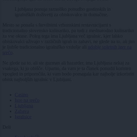
Ljubljana ponuja raznoliko ponudbo gostinskih in
igralniških doživetij za obiskovalce in domačine.
Mesto se ponaša s številnimi vrhunskimi restavracijami s
tradicionalno slovensko kulinariko, pa tudi z mednarodno kulinariko
za vse okuse. Poleg tega ima Ljubljana več igralnic, kjer lahko
obiskovalci uživajo v različnih igrah in zabavi, ne glede na to, ali jim
je ljubše tradicionalno igralniško vzdušje ali
udobje spletnih iger na
srečo
.
Ne glede na to, ali ste gurman ali hazarder, ima Ljubljana nekaj za
vsakega, ki jo obišče. Upamo, da vam je ta članek ponudil koristen
vpogled in priporočila, ki vam bodo pomagala kar najbolje izkoristiti
obisk najboljših igralnic v Ljubljani.
Casino
Igre na srečo
Ljubljana
Zabava
Igralnice
Deli