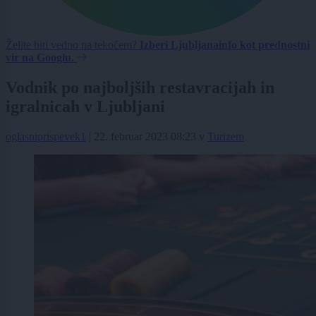
Želite biti vedno na tekočem?
Izberi Ljubljanainfo kot prednostni
vir na Googlu.
Vodnik po najboljših restavracijah in
igralnicah v Ljubljani
oglasniprispevek1
|
22. februar 2023 08:23
v
Turizem