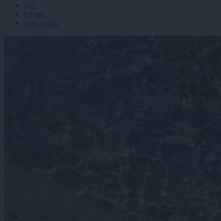
Igre
Forum
Mali oglasi