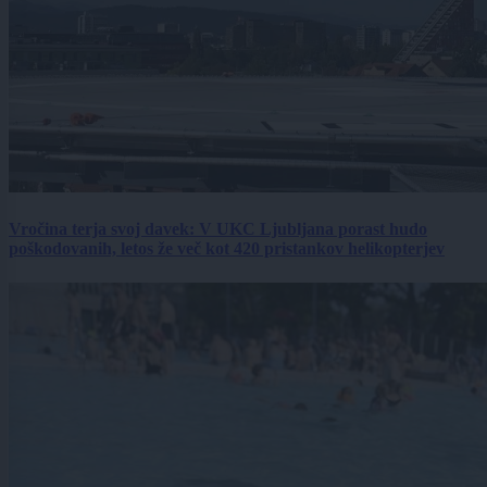
Vročina terja svoj davek: V UKC Ljubljana porast hudo
poškodovanih, letos že več kot 420 pristankov helikopterjev