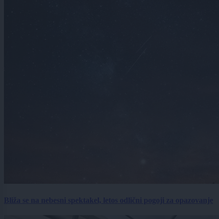
Bliža se na nebesni spektakel, letos odlični pogoji za opazovanje