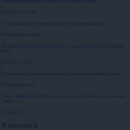
Hudo poškodovan motorist, njegovo življenje je ogroženo
Kronika
2 uri nazaj
Pri delu padla z lestev, eden od delavcev se je huje poškodoval
Slovenija
3 ure nazaj
Po sobotni osvežitvi znova vroče, suho vreme naj bi vztrajalo ves prihodnji
teden
Scena
4 ure nazaj
Ena napačna beseda lahko sproži zaplet, ta znamenja naj bodo previdna
Lokalno
8 ur nazaj
Kdo v Ljubljani dobi 380 evrov ob rojstvu otroka? Mestna občina pojasnila
pogoje
Prikaži več
Komentarji