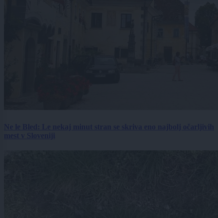
Ne le Bled: Le nekaj minut stran se skriva eno najbolj očarljivih
mest v Sloveniji