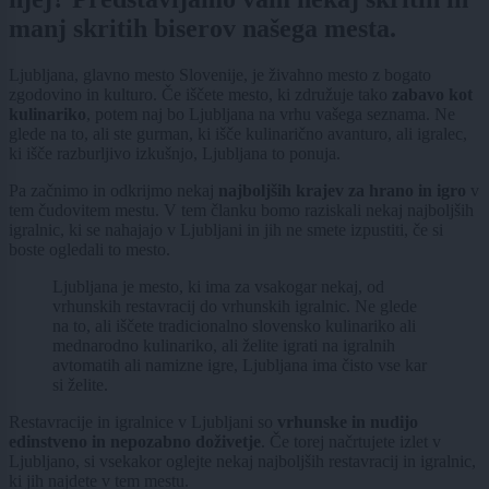
manj skritih biserov našega mesta.
Ljubljana, glavno mesto Slovenije, je živahno mesto z bogato
zgodovino in kulturo. Če iščete mesto, ki združuje tako
zabavo kot
kulinariko
, potem naj bo Ljubljana na vrhu vašega seznama. Ne
glede na to, ali ste gurman, ki išče kulinarično avanturo, ali igralec,
ki išče razburljivo izkušnjo, Ljubljana to ponuja.
Pa začnimo in odkrijmo nekaj
najboljših krajev za hrano in igro
v
tem čudovitem mestu. V tem članku bomo raziskali nekaj najboljših
igralnic, ki se nahajajo v Ljubljani in jih ne smete izpustiti, če si
boste ogledali to mesto.
Ljubljana je mesto, ki ima za vsakogar nekaj, od
vrhunskih restavracij do vrhunskih igralnic. Ne glede
na to, ali iščete tradicionalno slovensko kulinariko ali
mednarodno kulinariko, ali želite igrati na igralnih
avtomatih ali namizne igre, Ljubljana ima čisto vse kar
si želite.
Restavracije in igralnice v Ljubljani so
vrhunske in nudijo
edinstveno in nepozabno doživetje
. Če torej načrtujete izlet v
Ljubljano, si vsekakor oglejte nekaj najboljših restavracij in igralnic,
ki jih najdete v tem mestu.