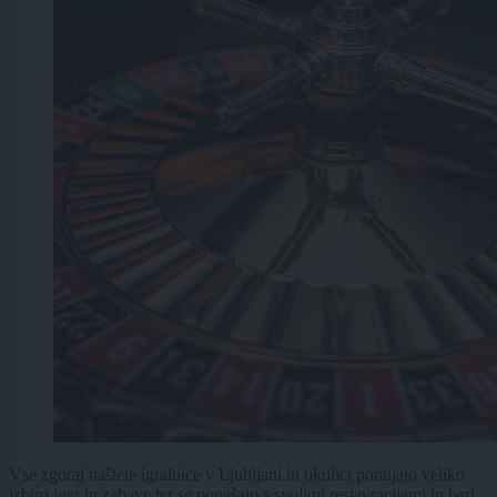
Vse zgoraj naštete igralnice v Ljubljani in okolici ponujajo veliko
izbiro iger in zabave ter se ponašajo s svojimi restavracijami in bari,