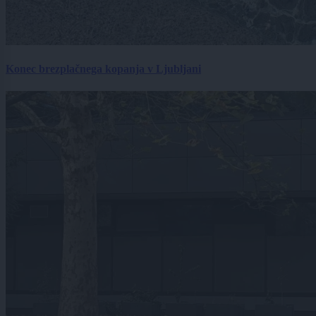
Konec brezplačnega kopanja v Ljubljani