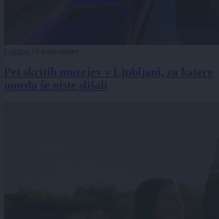
Lokalno
|
0 komentarjev
Pet skritih muzejev v Ljubljani, za katere
morda še niste slišali