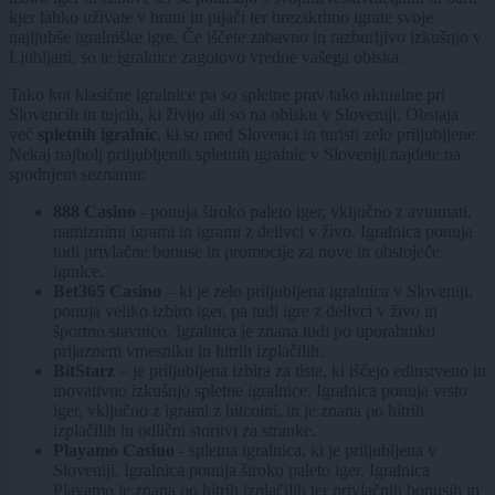
kjer lahko uživate v hrani in pijači ter brezskrbno igrate svoje
najljubše igralniške igre. Če iščete zabavno in razburljivo izkušnjo v
Ljubljani, so te igralnice zagotovo vredne vašega obiska.
Tako kot klasične igralnice pa so spletne prav tako aktualne pri
Slovencih in tujcih, ki živijo ali so na obisku v Sloveniji. Obstaja
več
spletnih igralnic
, ki so med Slovenci in turisti zelo priljubljene.
Nekaj najbolj priljubljenih spletnih igralnic v Sloveniji najdete na
spodnjem seznamu:
888 Casino
- ponuja široko paleto iger, vključno z avtomati,
namiznimi igrami in igrami z delivci v živo. Igralnica ponuja
tudi privlačne bonuse in promocije za nove in obstoječe
igralce.
Bet365 Casino
– ki je zelo priljubljena igralnica v Sloveniji,
ponuja veliko izbiro iger, pa tudi igre z delivci v živo in
športno stavnico. Igralnica je znana tudi po uporabniku
prijaznem vmesniku in hitrih izplačilih.
BitStarz
– je priljubljena izbira za tiste, ki iščejo edinstveno in
inovativno izkušnjo spletne igralnice. Igralnica ponuja vrsto
iger, vključno z igrami z bitcoini, in je znana po hitrih
izplačilih in odlični storitvi za stranke.
Playamo Casino
- spletna igralnica, ki je priljubljena v
Sloveniji. Igralnica ponuja široko paleto iger. Igralnica
Playamo je znana po hitrih izplačilih ter privlačnih bonusih in