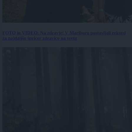
FOTO in VIDEO: Na zdravje! V Mariboru postavljali rekord
za najdaljšo špricer zdravico na svetu