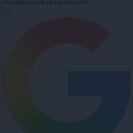
avtopralnice pojasnil, zakaj oni lahko delajo