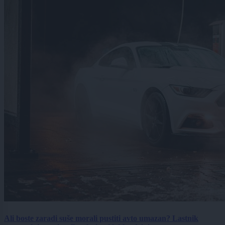
Ali boste zaradi suše morali pustiti avto umazan? Lastnik