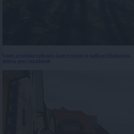
Umor avstrijske vplivnice, katere truplo so našli pri Majšperku,
dobiva nove razsežnosti