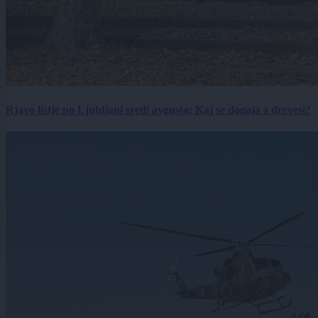
Rjavo listje po Ljubljani sredi avgusta: Kaj se dogaja z drevesi?