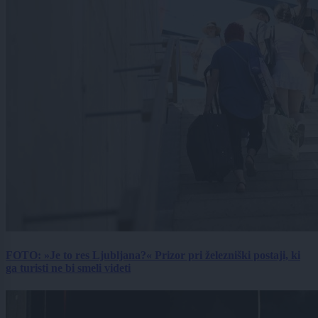
FOTO: »Je to res Ljubljana?« Prizor pri železniški postaji, ki
ga turisti ne bi smeli videti