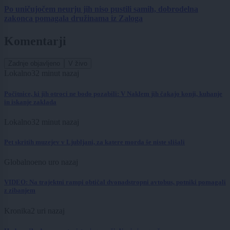
Po uničujočem neurju jih niso pustili samih, dobrodelna
zakonca pomagala družinama iz Zaloga
Komentarji
Zadnje objavljeno
V živo
Lokalno
32 minut nazaj
Počitnice, ki jih otroci ne bodo pozabili: V Naklem jih čakajo konji, kuhanje
in iskanje zaklada
Lokalno
32 minut nazaj
Pet skritih muzejev v Ljubljani, za katere morda še niste slišali
Globalno
eno uro nazaj
VIDEO: Na trajektni rampi obtičal dvonadstropni avtobus, potniki pomagali
z zibanjem
Kronika
2 uri nazaj