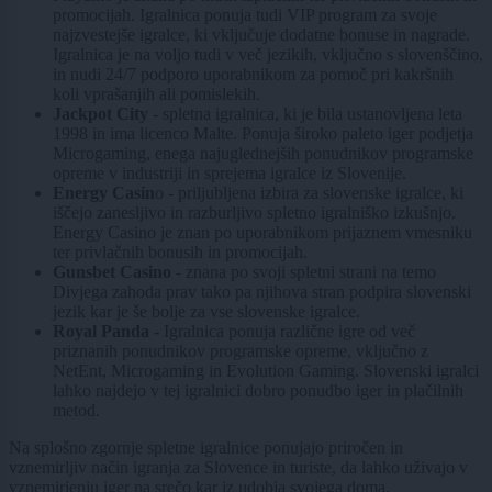
promocijah. Igralnica ponuja tudi VIP program za svoje
najzvestejše igralce, ki vključuje dodatne bonuse in nagrade.
Igralnica je na voljo tudi v več jezikih, vključno s slovenščino,
in nudi 24/7 podporo uporabnikom za pomoč pri kakršnih
koli vprašanjih ali pomislekih.
Jackpot City
- spletna igralnica, ki je bila ustanovljena leta
1998 in ima licenco Malte. Ponuja široko paleto iger podjetja
Microgaming, enega najuglednejših ponudnikov programske
opreme v industriji in sprejema igralce iz Slovenije.
Energy Casin
o - priljubljena izbira za slovenske igralce, ki
iščejo zanesljivo in razburljivo spletno igralniško izkušnjo.
Energy Casino je znan po uporabnikom prijaznem vmesniku
ter privlačnih bonusih in promocijah.
Gunsbet Casino
- znana po svoji spletni strani na temo
Divjega zahoda prav tako pa njihova stran podpira slovenski
jezik kar je še bolje za vse slovenske igralce.
Royal Panda
- Igralnica ponuja različne igre od več
priznanih ponudnikov programske opreme, vključno z
NetEnt, Microgaming in Evolution Gaming. Slovenski igralci
lahko najdejo v tej igralnici dobro ponudbo iger in plačilnih
metod.
Na splošno zgornje spletne igralnice ponujajo priročen in
vznemirljiv način igranja za Slovence in turiste, da lahko uživajo v
vznemirjenju iger na srečo kar iz udobja svojega doma.