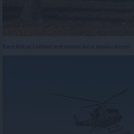
Rjavo listje po Ljubljani sredi avgusta: Kaj se dogaja z drevesi?