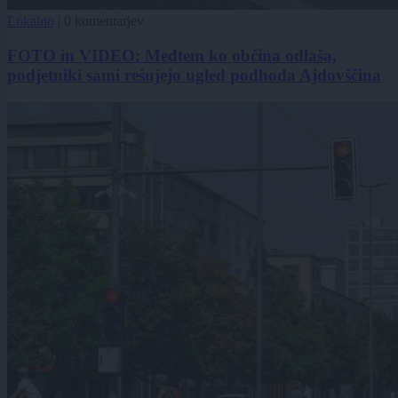
Lokalno
|
0 komentarjev
FOTO in VIDEO: Medtem ko občina odlaša,
podjetniki sami rešujejo ugled podhoda Ajdovščina