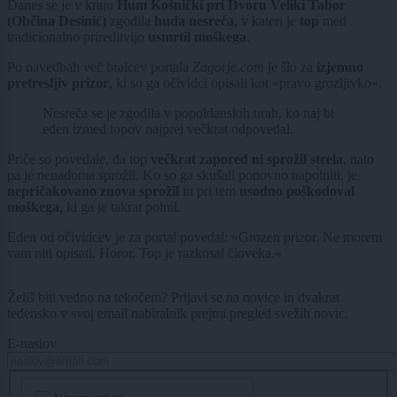
Danes se je v kraju
Hum Košnički pri Dvoru Veliki Tabor
(Občina Desinić)
zgodila
huda nesreča
, v kateri je
top
med
tradicionalno prireditvijo
usmrtil moškega
.
Po navedbah več bralcev portala
Zagorje.com
je šlo za
izjemno
pretresljiv prizor
, ki so ga očividci opisali kot »pravo grozljivko«.
Nesreča se je zgodila v popoldanskih urah, ko naj bi
eden izmed topov najprej večkrat odpovedal.
Priče so povedale, da top
večkrat zapored ni sprožil strela
, nato
pa je nenadoma sprožil. Ko so ga skušali ponovno napolniti, je
nepričakovano znova sprožil
in pri tem
usodno poškodoval
moškega
, ki ga je takrat polnil.
Eden od očividcev je za portal povedal: »Grozen prizor. Ne morem
vam niti opisati. Horor. Top je razkosal človeka.«
Želiš biti vedno na tekočem? Prijavi se na novice in dvakrat
tedensko v svoj email nabiralnik prejmi pregled svežih novic.
E-naslov
CAPTCHA