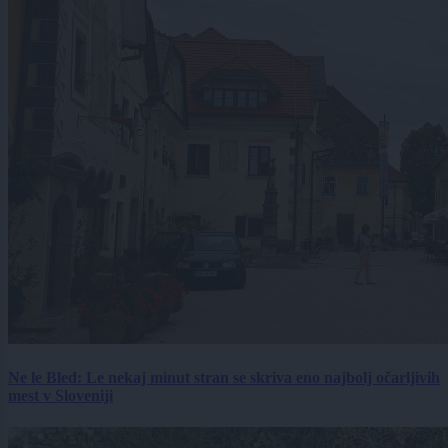
Ne le Bled: Le nekaj minut stran se skriva eno najbolj očarljivih
mest v Sloveniji