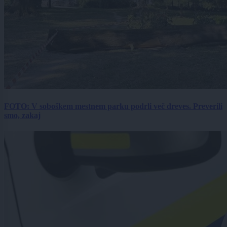
FOTO: V soboškem mestnem parku podrli več dreves. Preverili
smo, zakaj