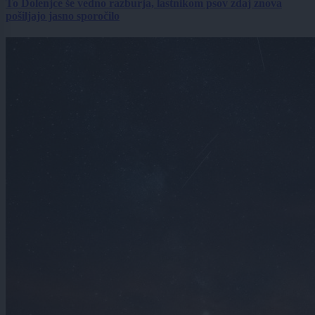
To Dolenjce še vedno razburja, lastnikom psov zdaj znova
pošiljajo jasno sporočilo