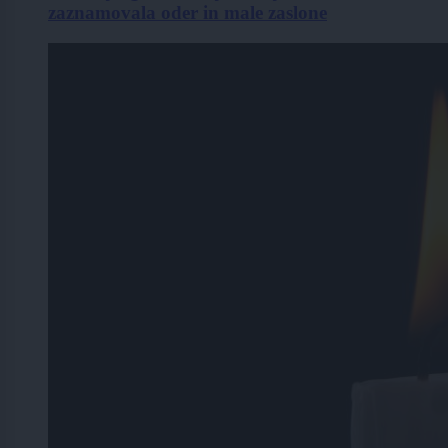
zaznamovala oder in male zaslone