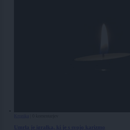
Kronika
|
0 komentarjev
Umrla je igralka, ki je s svojo karizmo