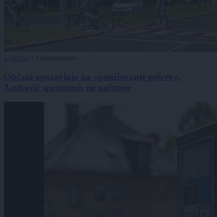
Lokalno
|
1 komentarjev
Občani opozarjajo na »poniževanje pešcev«,
Janković sprememb ne načrtuje