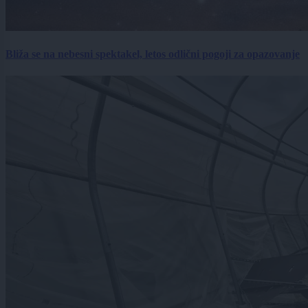
Bliža se na nebesni spektakel, letos odlični pogoji za opazovanje