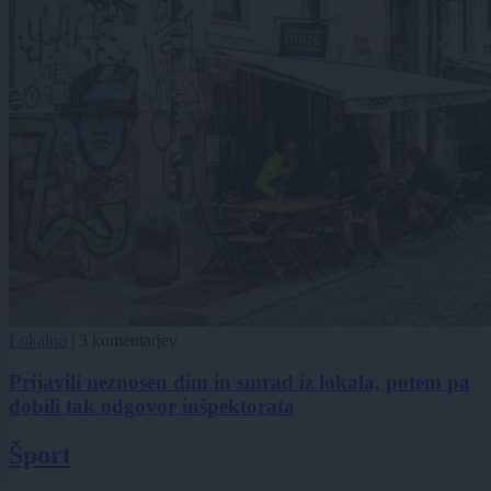
Lokalno
|
3 komentarjev
Prijavili neznosen dim in smrad iz lokala, potem pa
dobili tak odgovor inšpektorata
Šport