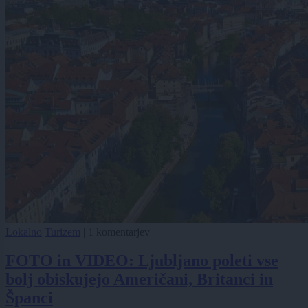
Lokalno
Turizem
|
1 komentarjev
FOTO in VIDEO: Ljubljano poleti vse
bolj obiskujejo Američani, Britanci in
Španci