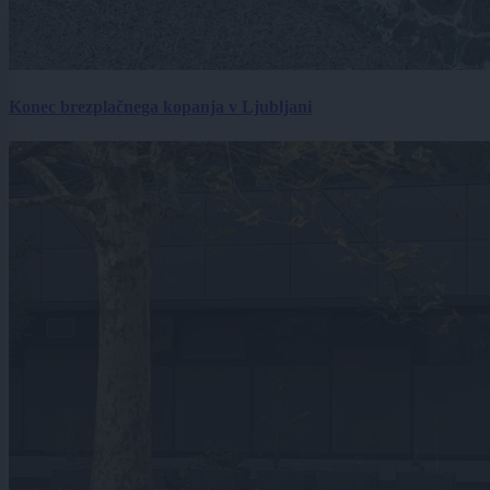
Konec brezplačnega kopanja v Ljubljani