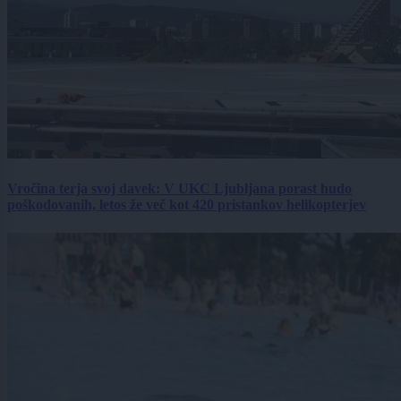
Vročina terja svoj davek: V UKC Ljubljana porast hudo
poškodovanih, letos že več kot 420 pristankov helikopterjev