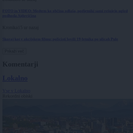
FOTO in VIDEO: Medtem ko občina odlaša, podjetniki sami rešujejo ugled
podhoda Ajdovščina
Kronika
15 ur nazaj
Skoraj kot v akcijskem filmu: policisti lovili 19-letnika po ulicah Pule
Prikaži več
Komentarji
Lokalno
Vse v Lokalno
Rekordni obiski