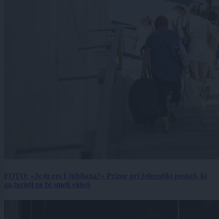
FOTO: »Je to res Ljubljana?« Prizor pri železniški postaji, ki
ga turisti ne bi smeli videti