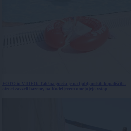
FOTO in VIDEO: Takšna gneča je na ljubljanskih kopališčih -
otroci zavzeli bazene, na Kodeljevem omejujejo vstop