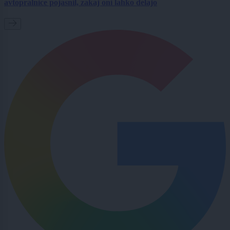
avtopralnice pojasnil, zakaj oni lahko delajo