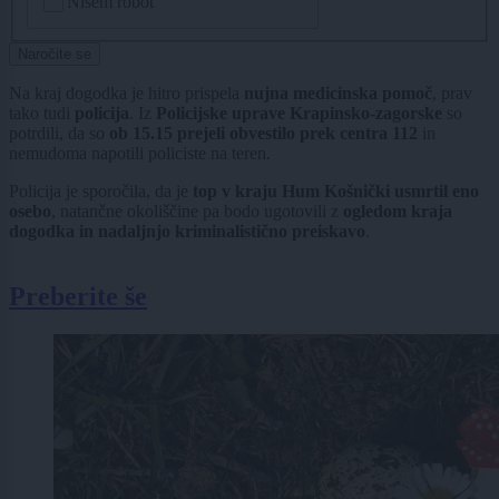
Nisem robot
Naročite se
Na kraj dogodka je hitro prispela
nujna medicinska pomoč
, prav
tako tudi
policija
. Iz
Policijske uprave Krapinsko-zagorske
so
potrdili, da so
ob 15.15 prejeli obvestilo prek centra 112
in
nemudoma napotili policiste na teren.
Policija je sporočila, da je
top v kraju Hum Košnički usmrtil eno
osebo
, natančne okoliščine pa bodo ugotovili z
ogledom kraja
dogodka in nadaljnjo kriminalistično preiskavo
.
Preberite še