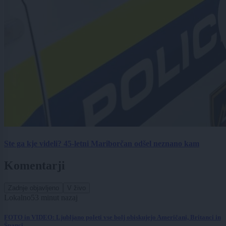
Ste ga kje videli? 45-letni Mariborčan odšel neznano kam
Komentarji
Zadnje objavljeno
V živo
Lokalno
53 minut nazaj
FOTO in VIDEO: Ljubljano poleti vse bolj obiskujejo Američani, Britanci in
Španci