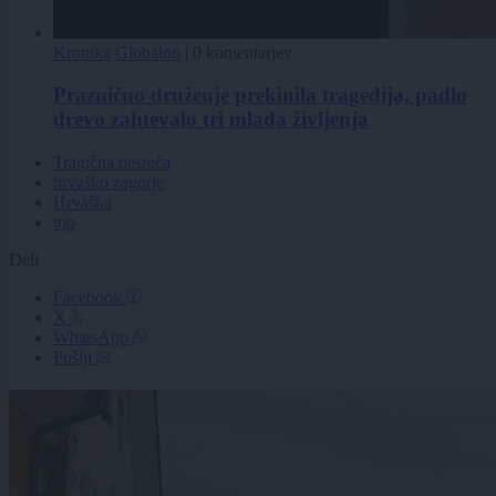
Kronika
Globalno
|
0 komentarjev
Praznično druženje prekinila tragedija, padlo
drevo zahtevalo tri mlada življenja
Tragična nesreča
hrvaško zagorje
Hrvaška
top
Deli
Facebook
X
WhatsApp
Pošlji