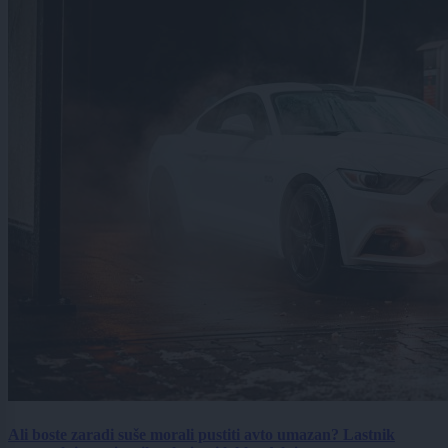
Ali boste zaradi suše morali pustiti avto umazan? Lastnik