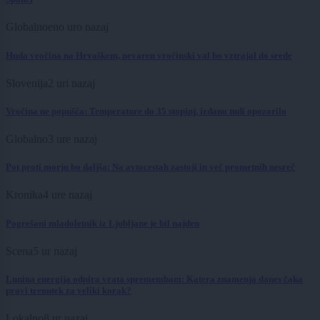
Globalno
eno uro nazaj
Huda vročina na Hrvaškem, nevaren vročinski val bo vztrajal do srede
Slovenija
2 uri nazaj
Vročina ne popušča: Temperature do 35 stopinj, izdano tudi opozorilo
Globalno
3 ure nazaj
Pot proti morju bo daljša: Na avtocestah zastoji in več prometnih nesreč
Kronika
4 ure nazaj
Pogrešani mladoletnik iz Ljubljane je bil najden
Scena
5 ur nazaj
Lunina energija odpira vrata spremembam: Katera znamenja danes čaka
pravi trenutek za veliki korak?
Lokalno
8 ur nazaj