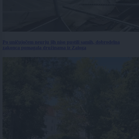
Po uničujočem neurju jih niso pustili samih, dobrodelna
zakonca pomagala družinama iz Zaloga