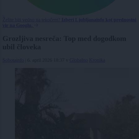
Želite biti vedno na tekočem?
Izberi Ljubljanainfo kot prednostni
vir na Googlu.
Grozljiva nesreča: Top med dogodkom
ubil človeka
Sobotainfo
|
6. april 2026 18:37
v
Globalno
Kronika