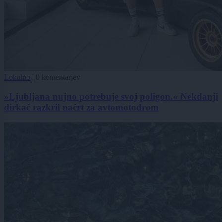
Lokalno
|
0 komentarjev
»Ljubljana nujno potrebuje svoj poligon.« Nekdanji
dirkač razkril načrt za avtomotodrom