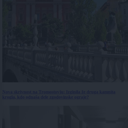
Nova skrivnost na Tromostovju: Izginila že druga kamnita
krogla, kdo odnaša dele zgodovinske ograje?