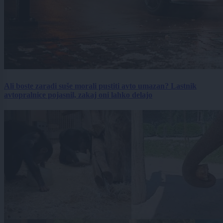
Ali boste zaradi suše morali pustiti avto umazan? Lastnik
avtopralnice pojasnil, zakaj oni lahko delajo