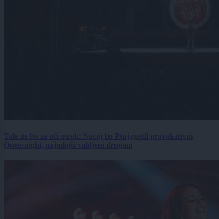
Tole ne bo za oči otrok: Nocoj bo Ptuj gostil provokativni
Queernight, najmlajši vabljeni drugam