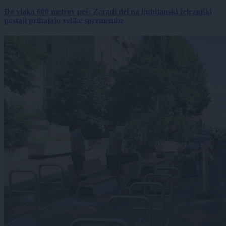
Do vlaka 600 metrov peš: Zaradi del na ljubljanski železniški
postaji prihajajo velike spremembe