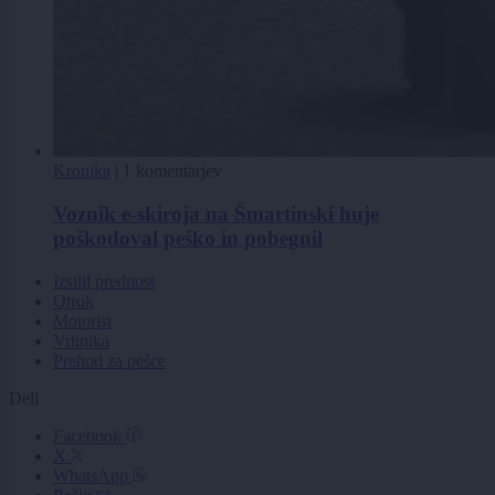
Kronika
|
1 komentarjev
Voznik e-skiroja na Šmartinski huje
poškodoval peško in pobegnil
Izsilil prednost
Otrok
Motorist
Vrhnika
Prehod za pešce
Deli
Facebook
X
WhatsApp