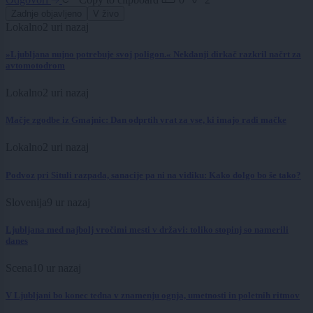
Zadnje objavljeno
V živo
Lokalno
2 uri nazaj
»Ljubljana nujno potrebuje svoj poligon.« Nekdanji dirkač razkril načrt za
avtomotodrom
Lokalno
2 uri nazaj
Mačje zgodbe iz Gmajnic: Dan odprtih vrat za vse, ki imajo radi mačke
Lokalno
2 uri nazaj
Podvoz pri Situli razpada, sanacije pa ni na vidiku: Kako dolgo bo še tako?
Slovenija
9 ur nazaj
Ljubljana med najbolj vročimi mesti v državi: toliko stopinj so namerili
danes
Scena
10 ur nazaj
V Ljubljani bo konec tedna v znamenju ognja, umetnosti in poletnih ritmov