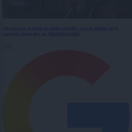
»Do bureka se boste pa lahko peljali«: Stavek občine, ki je
razburil stanovalce na Miklošičevi ulici