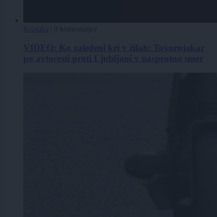
Kronika
|
0 komentarjev
VIDEO: Ko zaledeni kri v žilah: Tovornjakar
po avtocesti proti Ljubljani v nasprotno smer