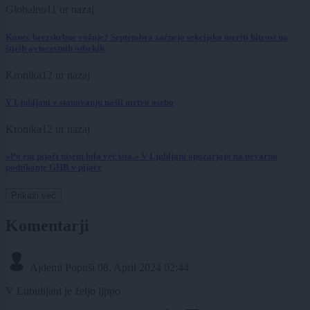
Globalno
11 ur nazaj
Konec brezskrbne vožnje? Septembra začnejo sekcijsko meriti hitrost na
štirih avtocestnih odsekih
Kronika
12 ur nazaj
V Ljubljani v stanovanju našli mrtvo osebo
Kronika
12 ur nazaj
»Po eni pijači nisem bila več ista.« V Ljubljani opozarjajo na nevarno
podtikanje GHB v pijače
Prikaži več
Komentarji
Ajdemi Popuši
08. April 2024 02:44
V Lubulijani je željo ljppo