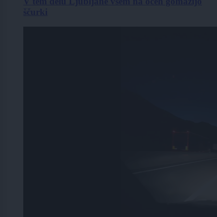
V tem delu Ljubljane vsem na očeh gomazijo
ščurki