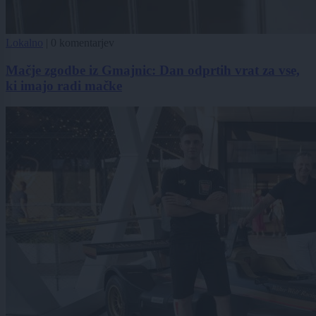
Lokalno
|
0 komentarjev
Mačje zgodbe iz Gmajnic: Dan odprtih vrat za vse,
ki imajo radi mačke