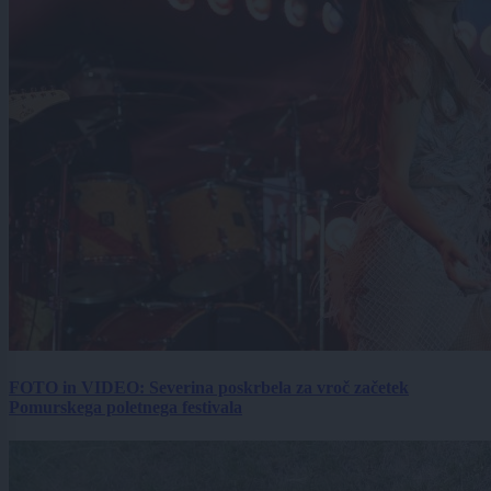
FOTO in VIDEO: Severina poskrbela za vroč začetek
Pomurskega poletnega festivala