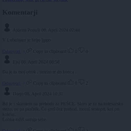
Komentarji
Ajdemi Popuši
08. April 2024 02:44
V Lubulijani je željo ljppo
Odgovori
Copy to clipboard
0
0
Ejsj
08. April 2024 08:58
Da je to moj otrok , stozim te do konca .
Odgovori
Copy to clipboard
0
2
Darjo
08. April 2024 10:31
Bil je s skirojem na prehodu za PEŠCE. Skiro je za na kolesarsko
stezo, ne pa pločnik. Če greš čez prehod, moraš sestopit, kot pri
kolesu.
Lohka tožiš samga sebe.
Odgovori
Copy to clipboard
0
2