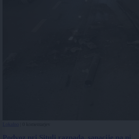
Lokalno
|
0 komentarjev
Podvoz pri Situli razpada, sanacije pa ni