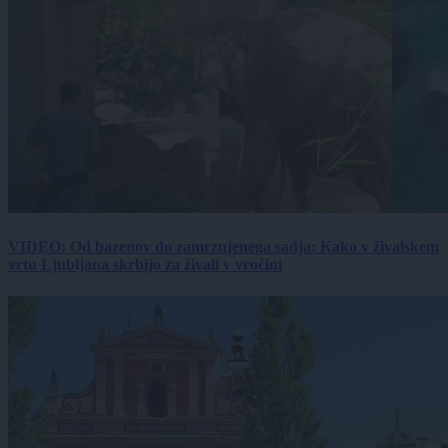
VIDEO: Od bazenov do zamrznjenega sadja: Kako v živalskem
vrtu Ljubljana skrbijo za živali v vročini