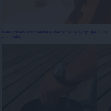
Kam sodi odslužena sončna krema? In ne, ne gre (nujno) v koš
za embalažo