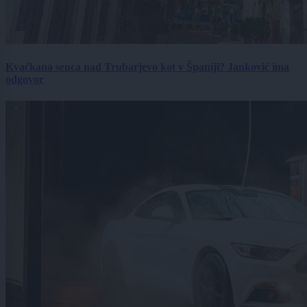
Kvačkana senca nad Trubarjevo kot v Španiji? Janković ima
odgovor