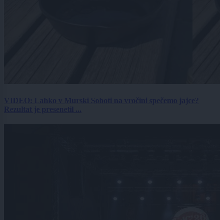
VIDEO: Lahko v Murski Soboti na vročini spečemo jajce?
Rezultat je presenetil ...