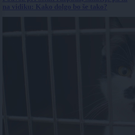
na vidiku: Kako dolgo bo še tako?