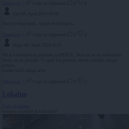
Odgovori
Copy to clipboard
0
0
Ejsj
08. April 2024 08:58
Da je to moj otrok , stozim te do konca .
Odgovori
Copy to clipboard
0
2
Darjo
08. April 2024 10:31
Bil je s skirojem na prehodu za PEŠCE. Skiro je za na kolesarsko
stezo, ne pa pločnik. Če greš čez prehod, moraš sestopit, kot pri
kolesu.
Lohka tožiš samga sebe.
Odgovori
Copy to clipboard
0
2
Lokalno
Vse v Lokalno
nevaren za pešce in kolesarje?