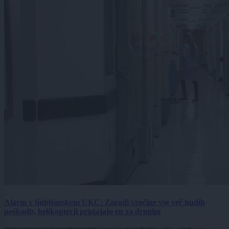
Alarm v ljubljanskem UKC: Zaradi vročine vse več hudih
poškodb, helikopterji pristajajo en za drugim