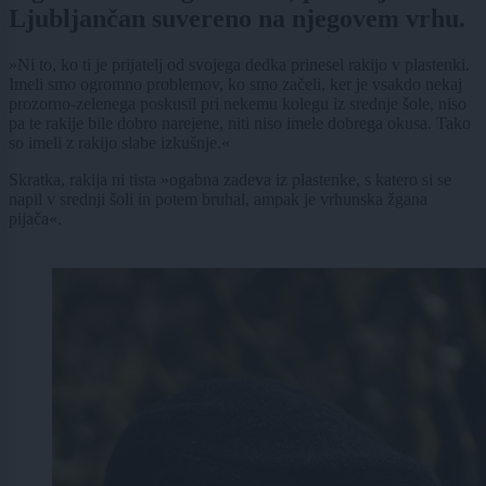
Ljubljančan suvereno na njegovem vrhu.
»Ni to, ko ti je prijatelj od svojega dedka prinesel rakijo v plastenki.
Imeli smo ogromno problemov, ko smo začeli, ker je vsakdo nekaj
prozorno-zelenega poskusil pri nekemu kolegu iz srednje šole, niso
pa te rakije bile dobro narejene, niti niso imele dobrega okusa. Tako
so imeli z rakijo slabe izkušnje.«
Skratka, rakija ni tista »ogabna zadeva iz plastenke, s katero si se
napil v srednji šoli in potem bruhal, ampak je vrhunska žgana
pijača«.