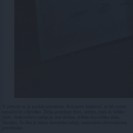
V presojo so jo poslali anonimno. Kot pove Janković, je bil vzorec
označen le s številko. Žirija podeljuje bron, srebro, zlato in veliko
zlato. Jankovićeva rakija je, kot rečeno, dobila dva velika zlata.
Skratka, Ta fina je edina slovenska rakija, namenjena slovenskemu
potrošniku.