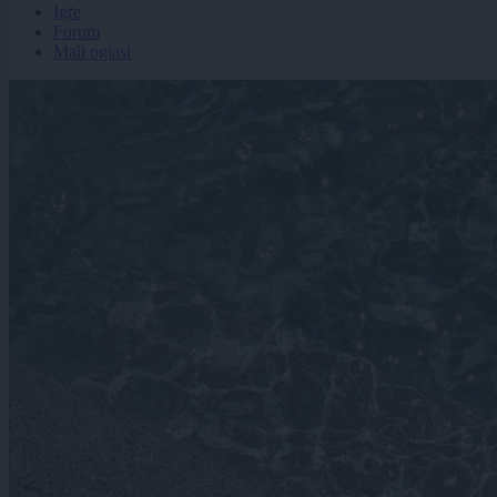
Igre
Forum
Mali oglasi