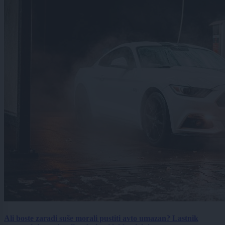
Ali boste zaradi suše morali pustiti avto umazan? Lastnik