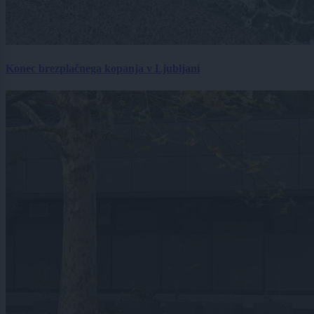
Konec brezplačnega kopanja v Ljubljani