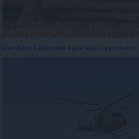
Rjavo listje po Ljubljani sredi avgusta: Kaj se dogaja z drevesi?