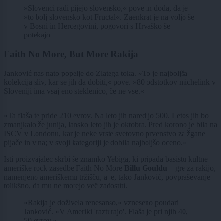
»Slovenci radi pijejo slovensko,« pove in doda, da je
»to bolj slovensko kot Fructal«. Zaenkrat je na voljo še
v Bosni in Hercegovini, pogovori s Hrvaško še
potekajo.
Faith No More, But More Rakija
Janković nas nato popelje do Zlatega toka. »To je najboljša
kolekcija sliv, kar se jih da dobiti,« pove. »80 odstotkov michelink v
Sloveniji ima vsaj eno steklenico, če ne vse.«
»Ta flaša te pride 210 evrov. Na leto jih naredijo 500. Letos jih bo
zmanjkalo že junija, lansko leto jih je oktobra. Pred korono je bila na
ISCV v Londonu, kar je neke vrste svetovno prvenstvo za žgane
pijače in vina; v svoji kategoriji je dobila najboljšo oceno.«
Isti proizvajalec skrbi še znamko Yebiga, ki pripada basistu kultne
ameriške rock zasedbe Faith No More
Billu Gouldu
– gre za rakijo,
namenjeno ameriškemu tržišču, a je, tako Janković, povpraševanje
tolikšno, da mu ne morejo več zadostiti.
»Rakija je doživela renesanso,« vzneseno poudari
Janković. »V Ameriki 'razturajo'. Flaša je pri njih 40,
50 evrov.«