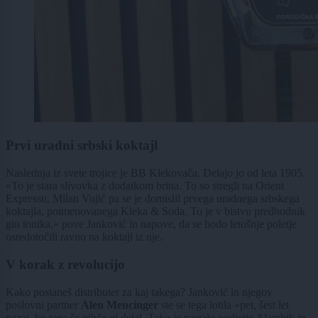
Prvi uradni srbski koktajl
Naslednja iz svete trojice je BB Klekovača. Delajo jo od leta 1905.
»To je stara slivovka z dodatkom brina. To so stregli na Orient
Expressu, Milan Vujić pa se je domislil prvega uradnega srbskega
koktajla, poimenovanega Kleka & Soda. To je v bistvu predhodnik
gin tonika,« pove Janković in napove, da se bodo letošnje poletje
osredotočili ravno na koktajl iz nje.
V korak z revolucijo
Kako postaneš distributer za kaj takega? Janković in njegov
poslovni partner
Alen Mencinger
ste se tega lotila »pet, šest let
nazaj, ko tega še nihče ni delal. Tako je nastalo podjetje Alambik in