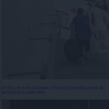
FOTO: »Je to res Ljubljana?« Prizor pri železniški postaji, ki
ga turisti ne bi smeli videti