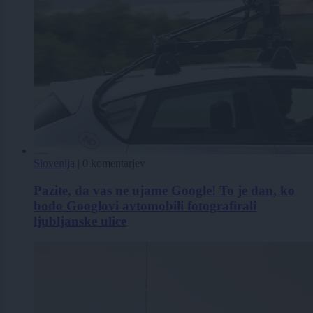
Slovenija
|
0 komentarjev
Pazite, da vas ne ujame Google! To je dan, ko
bodo Googlovi avtomobili fotografirali
ljubljanske ulice