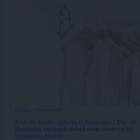
Lokalno
|
0 komentarjev
Kam po modna oblačila iz druge roke? Pop-up
showroom rabljenih oblačil samo danes na tej
ljubljanski lokaciji