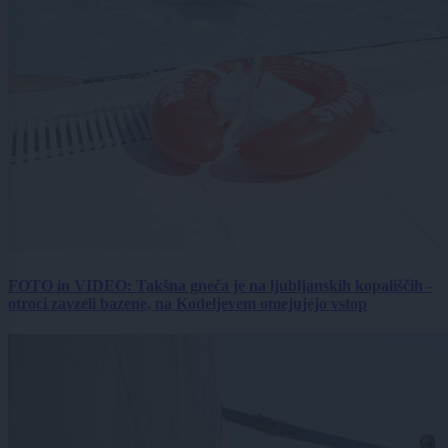
FOTO in VIDEO: Takšna gneča je na ljubljanskih kopališčih -
otroci zavzeli bazene, na Kodeljevem omejujejo vstop