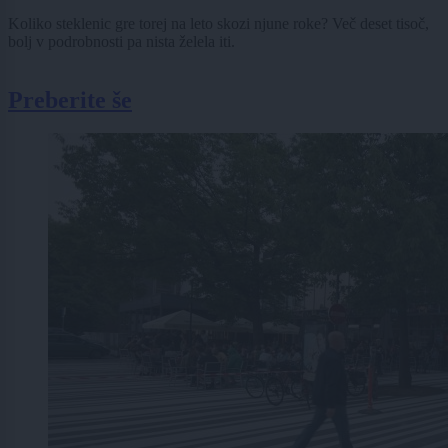
Koliko steklenic gre torej na leto skozi njune roke? Več deset tisoč,
bolj v podrobnosti pa nista želela iti.
Preberite še