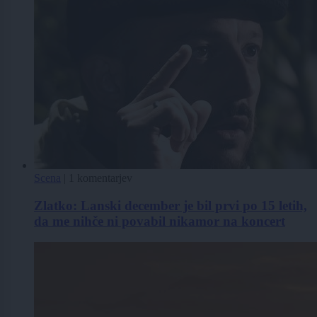
Scena
|
1 komentarjev
Zlatko: Lanski december je bil prvi po 15 letih,
da me nihče ni povabil nikamor na koncert