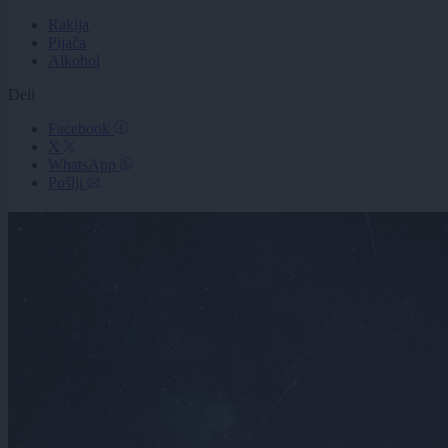
Rakija
Pijača
Alkohol
Deli
Facebook
X
WhatsApp
Pošlji