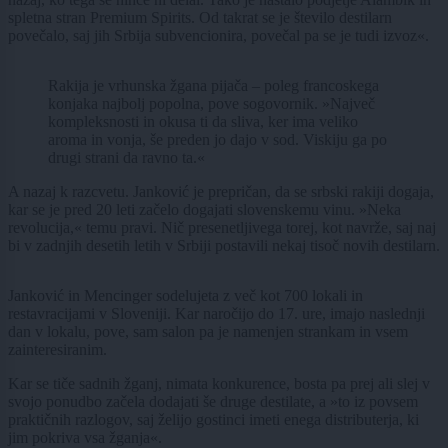
spletna stran Premium Spirits. Od takrat se je število destilarn
povečalo, saj jih Srbija subvencionira, povečal pa se je tudi izvoz«.
Rakija je vrhunska žgana pijača – poleg francoskega
konjaka najbolj popolna, pove sogovornik. »Največ
kompleksnosti in okusa ti da sliva, ker ima veliko
aroma in vonja, še preden jo dajo v sod. Viskiju ga po
drugi strani da ravno ta.«
A nazaj k razcvetu. Janković je prepričan, da se srbski rakiji dogaja,
kar se je pred 20 leti začelo dogajati slovenskemu vinu. »Neka
revolucija,« temu pravi. Nič presenetljivega torej, kot navrže, saj naj
bi v zadnjih desetih letih v Srbiji postavili nekaj tisoč novih destilarn.
Janković in Mencinger sodelujeta z več kot 700 lokali in
restavracijami v Sloveniji. Kar naročijo do 17. ure, imajo naslednji
dan v lokalu, pove, sam salon pa je namenjen strankam in vsem
zainteresiranim.
Kar se tiče sadnih žganj, nimata konkurence, bosta pa prej ali slej v
svojo ponudbo začela dodajati še druge destilate, a »to iz povsem
praktičnih razlogov, saj želijo gostinci imeti enega distributerja, ki
jim pokriva vsa žganja«.