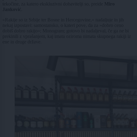
tekočine, za katero ekskluzivni dobavitelji so, preide
Miro
Janković
.
»Rakije so iz Srbije ter Bosne in Hercegovine,« nadaljuje in jih
nekaj izpostavi: samostansko, o kateri pove, da za »dobro ceno
dobiš dobro rakijo«; Monogram; gotovo bi nadaljeval, če ga ne bi
prekinili z vprašanjem, kaj imata oziroma nimata skupnega rakiji iz
ene in druge države.