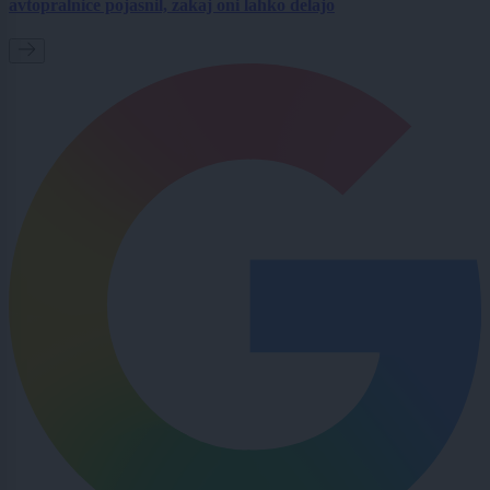
avtopralnice pojasnil, zakaj oni lahko delajo