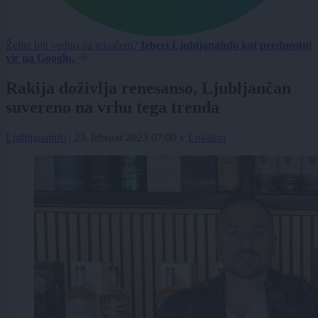
Želite biti vedno na tekočem?
Izberi Ljubljanainfo kot prednostni
vir na Googlu.
Rakija doživlja renesanso, Ljubljančan
suvereno na vrhu tega trenda
Ljubljanainfo
|
23. februar 2023 07:00
v
Lokalno