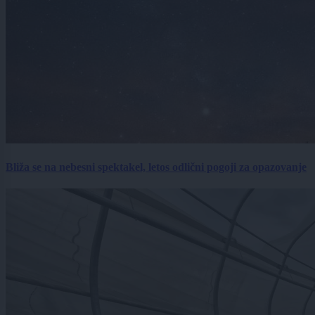
Bliža se na nebesni spektakel, letos odlični pogoji za opazovanje