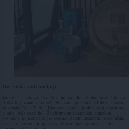
Dve veliki zlati medalji
Janković se nato vrne k naštevanju ponudbe. »Potem imaš Dubiozo
Kolektiv, poznate zasedbo?« Poznamo, poznamo. »Tale je pa naša,
slovenska. To je Ta fina. Blagovna znamka je slovenska, registrirana
je tukaj, dela pa se 'dol'. Želeli smo ga delati tukaj, ampak ni
destilarne, ki bi znala to proizvesti.« O lastni destilarni ne razmišlja,
ker je to »povsem drug proces. Proizvodnja in prodaja sta dve
povsem različni zadevi«.