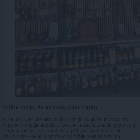
Toliko sadja, da ne vedo, kam z njim
»Srbi imajo več destilarn, daljšo tradicijo, so pa eni in drugi Srbi.
Pogosto se dogaja tudi, da ko Bosancem zmanjka sadja, gredo ponj
v Srbijo, zato se lahko zgodi, da piješ bosansko rakijo, v kateri je
srbsko sadje,« pove in navrže, da je Srbija tretja na svetu po