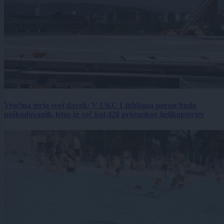
Vročina terja svoj davek: V UKC Ljubljana porast hudo
poškodovanih, letos že več kot 420 pristankov helikopterjev