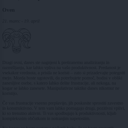
Oven
21. marec - 19. april
Dragi ovni, danes ste nagnjeni k pretiranemu analiziranju in
razmišljanju, kar lahko vpliva na vašo produktivnost. Predanost je
vsekakor vrednota, a prisila ne koristi – zato si prizadevajte potegniti
mejo. Morda boste ugotovili, da potrebujete pomoč, bodisi v obliki
zanesljive osebe, s katero lahko delite frustracije, ali nekoga, na
kogar se lahko zanesete. Manipulativne taktike danes nikomur ne
koristijo.
Če vas frustracije vseeno preplavijo, jih poskusite sprostiti zavestno
in konstruktivno. V tem vam lahko pomagajo drugi, pozitivni vplivi,
ki so trenutno aktivni. Ti vas spodbujajo k produktivnosti, kljub
kompleksnim občutkom in notranjim napetostim.