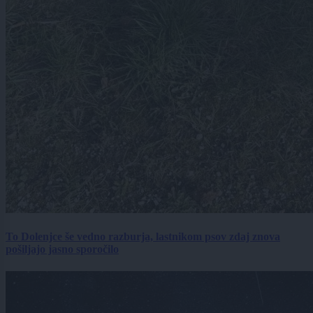
To Dolenjce še vedno razburja, lastnikom psov zdaj znova
pošiljajo jasno sporočilo