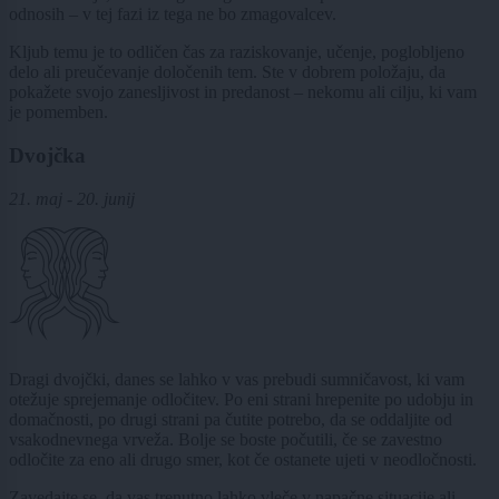
odnosih – v tej fazi iz tega ne bo zmagovalcev.
Kljub temu je to odličen čas za raziskovanje, učenje, poglobljeno
delo ali preučevanje določenih tem. Ste v dobrem položaju, da
pokažete svojo zanesljivost in predanost – nekomu ali cilju, ki vam
je pomemben.
Dvojčka
21. maj - 20. junij
Dragi dvojčki, danes se lahko v vas prebudi sumničavost, ki vam
otežuje sprejemanje odločitev. Po eni strani hrepenite po udobju in
domačnosti, po drugi strani pa čutite potrebo, da se oddaljite od
vsakodnevnega vrveža. Bolje se boste počutili, če se zavestno
odločite za eno ali drugo smer, kot če ostanete ujeti v neodločnosti.
Zavedajte se, da vas trenutno lahko vleče v napačne situacije ali