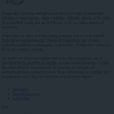
Drage ribi, čustvena občutljivost je danes na višku in lahko hitro
zdrsnete v stare navade, zlasti v bližnjih odnosih. Morda se bo zdelo,
da ponavljate nekaj, kar ste že izkusili, in to vas lahko zmede ali
obremeni.
Pomembno je, da si dovolite nekaj prostora, a brez da bi odrinili
ljudi, ki so vam pomembni. Poskusite prepoznati, kje se vaša
preteklost prepleta s sedanjostjo, in presodite, ali določeni vzorci res
še služijo vašemu razvoju.
Na srečo vas danes spremljajo vplivi, ki vam omogočajo, da se
osredotočite na projekte ali naloge, ki vam veliko pomenijo. Lahko
dosežete občutek izpolnjenosti, še posebej, če vztrajate pri
samodisciplini in uravnoteženosti. To je odličen čas za notranje delo
in prepoznavanje, kaj vam resnično prinaša zadovoljstvo.
Horoskop
Dnevni horoskop
Astrologija
Deli