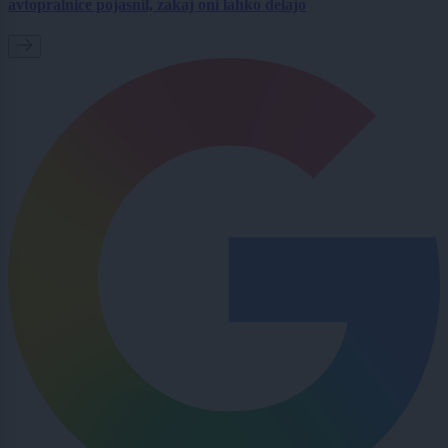
avtopralnice pojasnil, zakaj oni lahko delajo