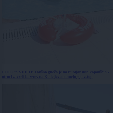
FOTO in VIDEO: Takšna gneča je na ljubljanskih kopališčih -
otroci zavzeli bazene, na Kodeljevem omejujejo vstop