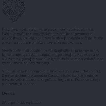
Dragi levi, pazite, da danes ne prevzamete preveč obveznosti.
Lahko se znajdete v situaciji, kjer prevzemate odgovornost za
preveč stvari, kar lahko ogrozi vaše zdravje in dobro počutje. Bodite
pozorni na notranje pritiske in prevelika pričakovanja.
Morda boste imeli občutek, da vas drugi silijo ali pritiskajo nanje,
kar se ne ujema z vašim trenutnim razpoloženjem. Namesto da se
odzovete z zapiranjem vase ali z igrami moči, se raje osredotočite na
gradnjo medsebojnega zaupanja.
V domačem in intimnem okolju lahko dosežete pomemben preboj.
Z malce dodatne predanosti in discipline lahko izboljšate odnose,
ustvarite več stabilnosti in se počutite bolj varno. Danes so temelji
pomembnejši od vtisa.
Devica
23. avgust - 22. september