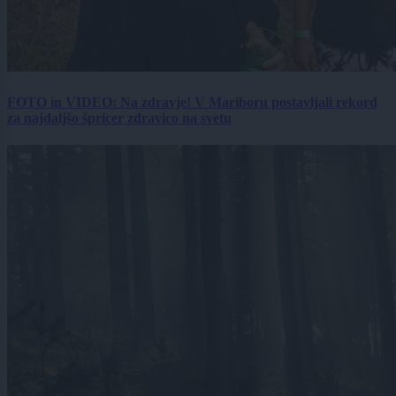
FOTO in VIDEO: Na zdravje! V Mariboru postavljali rekord
za najdaljšo špricer zdravico na svetu