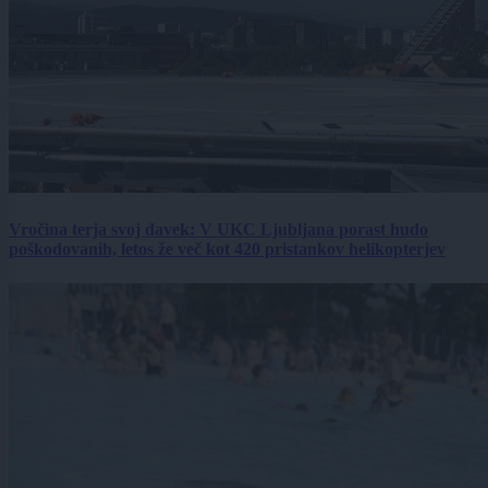
Vročina terja svoj davek: V UKC Ljubljana porast hudo
poškodovanih, letos že več kot 420 pristankov helikopterjev