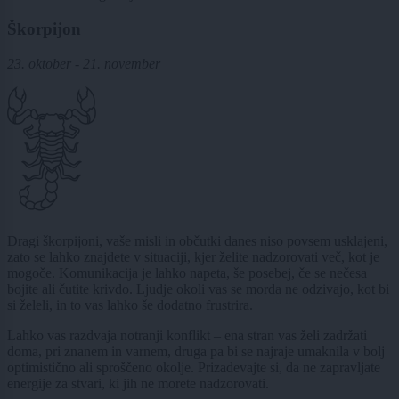
Škorpijon
23. oktober - 21. november
Dragi škorpijoni, vaše misli in občutki danes niso povsem usklajeni,
zato se lahko znajdete v situaciji, kjer želite nadzorovati več, kot je
mogoče. Komunikacija je lahko napeta, še posebej, če se nečesa
bojite ali čutite krivdo. Ljudje okoli vas se morda ne odzivajo, kot bi
si želeli, in to vas lahko še dodatno frustrira.
Lahko vas razdvaja notranji konflikt – ena stran vas želi zadržati
doma, pri znanem in varnem, druga pa bi se najraje umaknila v bolj
optimistično ali sproščeno okolje. Prizadevajte si, da ne zapravljate
energije za stvari, ki jih ne morete nadzorovati.