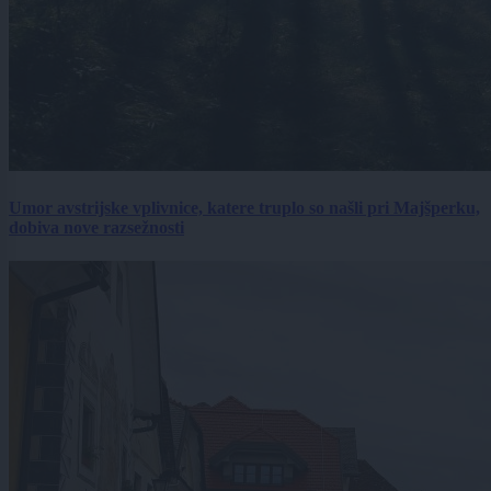
Umor avstrijske vplivnice, katere truplo so našli pri Majšperku,
dobiva nove razsežnosti