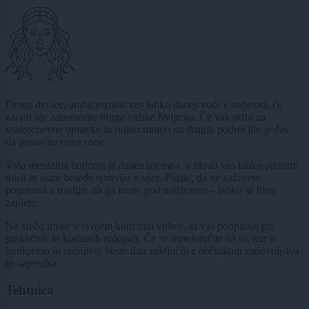
Drage device, ambicioznost vas lahko danes vodi v napetost, če
zaradi nje zanemarite druge vidike življenja. Če vas skrbi za
vsakodnevne opravke in rutino motijo na drugih področjih, je čas,
da postavite nove meje.
Vaša mentalna budnost je danes izjemna, a hkrati vas lahko prehitre
misli in ostre besede spravijo v spor. Pazite, da ne zaženete
pogovora z mislijo, da ga imate pod nadzorom – lahko se hitro
zaplete.
Na srečo imate v svojem kotu tudi vplive, ki vas podpirajo pri
praktičnih in koristnih nalogah. Če se osredotočite na to, kar je
konkretno in otipljivo, boste dan zaključili z občutkom zadovoljstva
in napredka.
Tehtnica