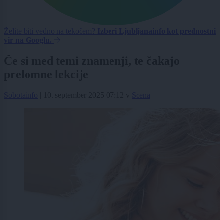
Želite biti vedno na tekočem?
Izberi Ljubljanainfo kot prednostni
vir na Googlu.
Če si med temi znamenji, te čakajo
prelomne lekcije
Sobotainfo
|
10. september 2025 07:12
v
Scena