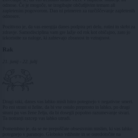
odnose. Če je mogoče, se izogibajte občutljivim temam ali
zapletenim pogovorom. Dan ni primeren za razčiščevanje zapletenih
odnosov.
Pozitivno je, da vas energija danes podpira pri delu, rutini in skrbi za
zdravje. Samodisciplina vam gre lažje od rok kot običajno, zato jo
izkoristite za naloge, ki zahtevajo zbranost in vztrajnost.
Rak
21. junij - 22. julij
Dragi raki, danes vas lahko misli hitro potegnejo v negativne smeri.
Po eni strani si želite, da bi vse ostalo preprosto in lahko, po drugi
strani pa vas žene želja, da bi dosegli popolno razumevanje stvari.
Ta notranji razcep vas lahko utrudi.
Pomembno je, da se ne prepuščate obsesivnim mislim, ki vas lahko
potegnejo v paranojo. Globoko vdihnite in se osredotočite na