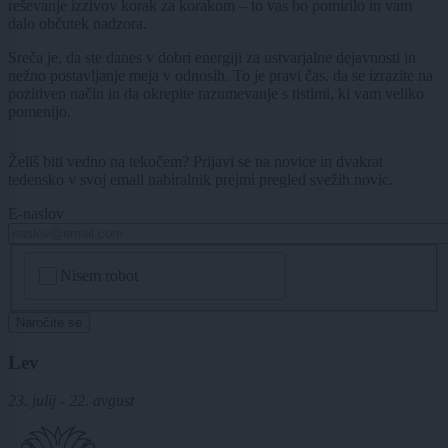
reševanje izzivov korak za korakom – to vas bo pomirilo in vam
dalo občutek nadzora.
Sreča je, da ste danes v dobri energiji za ustvarjalne dejavnosti in
nežno postavljanje meja v odnosih. To je pravi čas, da se izrazite na
pozitiven način in da okrepite razumevanje s tistimi, ki vam veliko
pomenijo.
Želiš biti vedno na tekočem? Prijavi se na novice in dvakrat
tedensko v svoj email nabiralnik prejmi pregled svežih novic.
E-naslov
CAPTCHA
Nisem robot
Naročite se
Lev
23. julij - 22. avgust