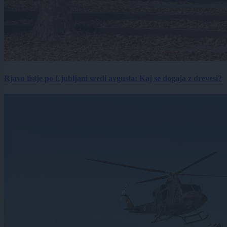
Rjavo listje po Ljubljani sredi avgusta: Kaj se dogaja z drevesi?