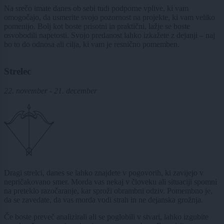
Na srečo imate danes ob sebi tudi podporne vplive, ki vam
omogočajo, da usmerite svojo pozornost na projekte, ki vam veliko
pomenijo. Bolj kot boste prisotni in praktični, lažje se boste
osvobodili napetosti. Svojo predanost lahko izkažete z dejanji – naj
bo to do odnosa ali cilja, ki vam je resnično pomemben.
Strelec
22. november - 21. december
Dragi strelci, danes se lahko znajdete v pogovorih, ki zavijejo v
nepričakovano smer. Morda vas nekaj v človeku ali situaciji spomni
na preteklo razočaranje, kar sproži obrambni odziv. Pomembno je,
da se zavedate, da vas morda vodi strah in ne dejanska grožnja.
Če boste preveč analizirali ali se poglobili v stvari, lahko izgubite