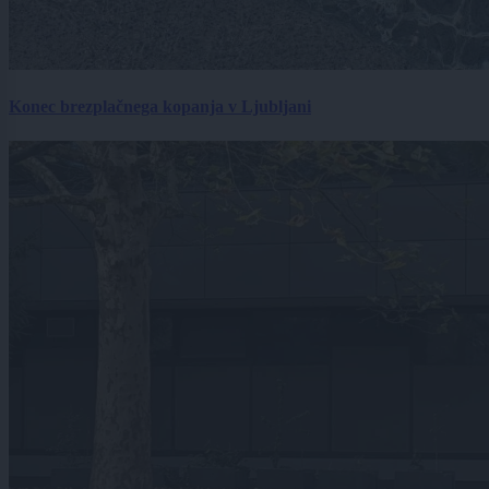
Konec brezplačnega kopanja v Ljubljani