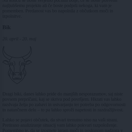
Na koncu se boste verjetno počutili bolje, če se boste posvetili
najljubšemu projektu ali če boste podprli nekoga, ki vam je
pomemben. Predanost vas bo napolnila z občutkom moči in
izpolnitve.
Bik
20. april - 20. maj
Dragi biki, danes lahko pride do manjših nesporazumov, saj niste
povsem prepričani, kaj se skriva pod površjem. Hkrati vas lahko
razdvaja želja po zabavi in ustvarjanju ter potreba po odgovornosti
in natančnem delu – to pa lahko sproži napetosti in razdražljivost.
Lahko se pojavi občutek, da stvari trenutno niso na vaši strani.
Pretirano analiziranje situacij vam lahko pokvari razpoloženje.
Pomembno je, da se izognete igram moči in poskusom nadzora v