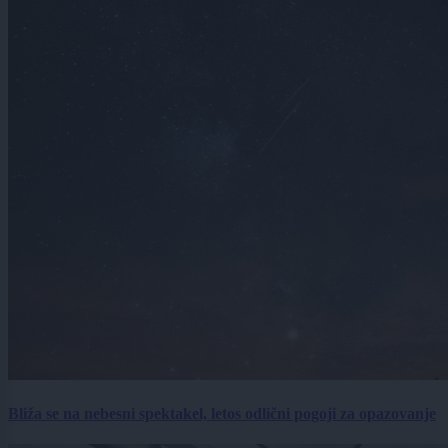
Bliža se na nebesni spektakel, letos odlični pogoji za opazovanje