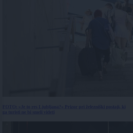
FOTO: »Je to res Ljubljana?« Prizor pri železniški postaji, ki
ga turisti ne bi smeli videti