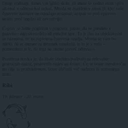
Dragi vodnarji, danes vas lahko skrbi, ali imate še vedno enak vpliv
ali moč v odnosu kot nekoč. Morda se znajdete v situaciji, kjer vaše
čustvene zaznave ne odražajo realnosti, ampak so pod vplivom
strahu pred izgubo ali zavrnitvijo.
Čeprav se želite poglobiti v pogovor, pazite, da ne preidete v
pasivno - agresivno držo ali miselne igre. To je dan za objektivnost
in iskrenost, ne za zapletena čustvena ozadja. Morda se vam bo
zdelo, da se morate za trenutek umakniti, in to je v redu –
pomembno je le, da tega ne storite preveč odrezavo.
Pozitivna novica je, da imate izjemno podporo za reševanje
praktičnih nalog, poslovnih zadev ali financ. Če se boste osredotočili
na cilje in produktivnost, boste občutili več nadzora in notranjega
miru.
Ribi
19. februar - 20. marec