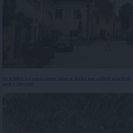
Ne le Bled: Le nekaj minut stran se skriva eno najbolj očarljivih
mest v Sloveniji