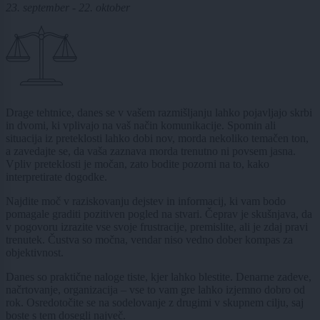
23. september - 22. oktober
Drage tehtnice, danes se v vašem razmišljanju lahko pojavljajo skrbi
in dvomi, ki vplivajo na vaš način komunikacije. Spomin ali
situacija iz preteklosti lahko dobi nov, morda nekoliko temačen ton,
a zavedajte se, da vaša zaznava morda trenutno ni povsem jasna.
Vpliv preteklosti je močan, zato bodite pozorni na to, kako
interpretirate dogodke.
Najdite moč v raziskovanju dejstev in informacij, ki vam bodo
pomagale graditi pozitiven pogled na stvari. Čeprav je skušnjava, da
v pogovoru izrazite vse svoje frustracije, premislite, ali je zdaj pravi
trenutek. Čustva so močna, vendar niso vedno dober kompas za
objektivnost.
Danes so praktične naloge tiste, kjer lahko blestite. Denarne zadeve,
načrtovanje, organizacija – vse to vam gre lahko izjemno dobro od
rok. Osredotočite se na sodelovanje z drugimi v skupnem cilju, saj
boste s tem dosegli največ.