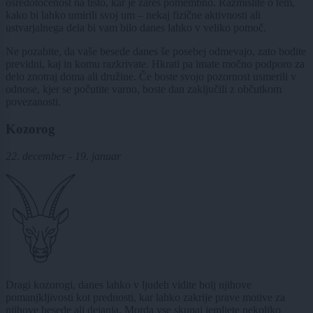
osredotočenost na tisto, kar je zares pomembno. Razmislite o tem,
kako bi lahko umirili svoj um – nekaj fizične aktivnosti ali
ustvarjalnega dela bi vam bilo danes lahko v veliko pomoč.
Ne pozabite, da vaše besede danes še posebej odmevajo, zato bodite
previdni, kaj in komu razkrivate. Hkrati pa imate močno podporo za
delo znotraj doma ali družine. Če boste svojo pozornost usmerili v
odnose, kjer se počutite varno, boste dan zaključili z občutkom
povezanosti.
Kozorog
22. december - 19. januar
Dragi kozorogi, danes lahko v ljudeh vidite bolj njihove
pomanjkljivosti kot prednosti, kar lahko zakrije prave motive za
njihove besede ali dejanja. Morda vse skupaj jemljete nekoliko