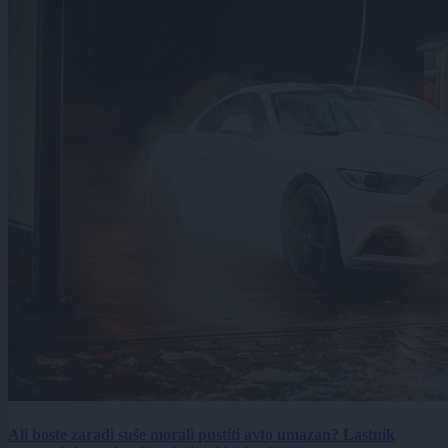
Ali boste zaradi suše morali pustiti avto umazan? Lastnik