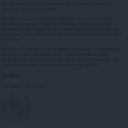
preveč osebno, zato je pomembno, da si vzamete trenutek za
premislek, preden se odzovete.
Energija dneva ni najboljša za odločanje, saj je vaš um lahko
nekoliko zamegljen. Vendar je odlična za razmislek, notranje
raziskovanje ali urejanje stvari, ki zahtevajo mirno, osredotočeno
prisotnost. Če se lahko izmaknete čustvenim dramam, boste veliko
pridobili.
Povežite se z ljudmi, ki vas razumejo in podpirajo. Konstruktivni
pogovor z zaupanja vredno osebo vam lahko prinese veliko
olajšanje. Prav tako vas podpirajo vplivi, ki vam omogočajo, da
razvijete pomemben projekt ali odnos z večjo globino.
Vodnar
20. januar - 18. februar