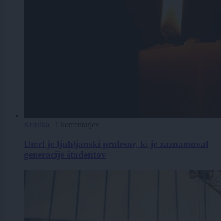
Kronika
|
1 komentarjev
Umrl je ljubljanski profesor, ki je zaznamoval
generacije študentov