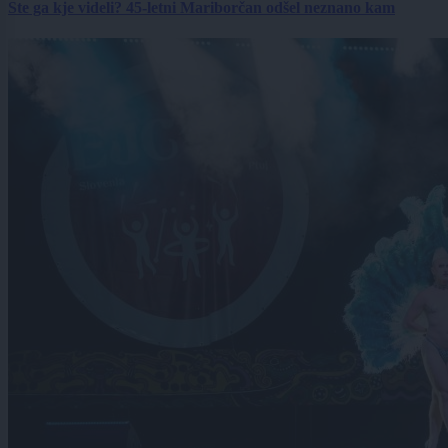
Ste ga kje videli? 45-letni Mariborčan odšel neznano kam