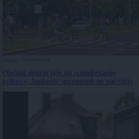
Lokalno
|
0 komentarjev
Občani opozarjajo na »poniževanje
pešcev«, Janković sprememb ne načrtuje