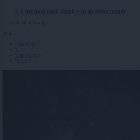
V Ljubljani našli trupli v dveh stanovanjih
Melania Trump
Deli
Facebook
X
WhatsApp
Pošlji