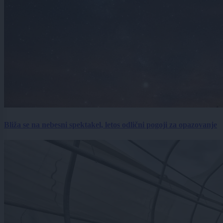
Bliža se na nebesni spektakel, letos odlični pogoji za opazovanje