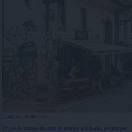
Lokalno
|
0 komentarjev
Prijavili neznosen dim in smrad iz lokala, potem pa