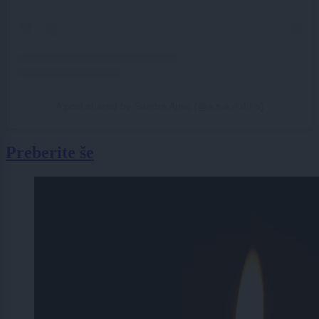
A post shared by Sandra Antić (@a.s.a.n.d.r.a)
Preberite še