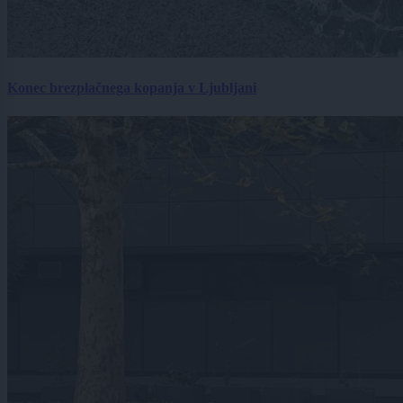
Konec brezplačnega kopanja v Ljubljani