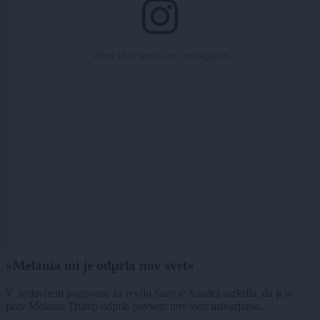
View this post on Instagram
A post shared by Sandra Antić (@a.s.a.n.d.r.a)
»Melania mi je odprla nov svet«
V nedavnem pogovoru za revijo
Suzy
je Sandra razkrila, da ji je
prav Melania Trump odprla povsem nov svet ustvarjanja.