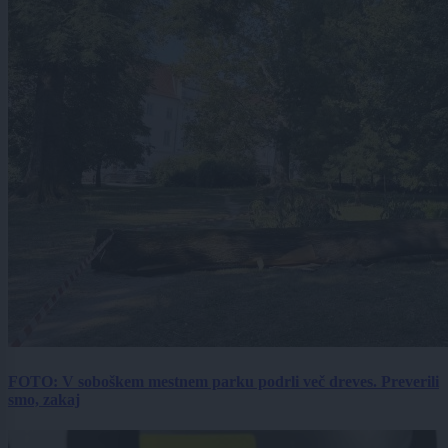
FOTO: V soboškem mestnem parku podrli več dreves. Preverili
smo, zakaj