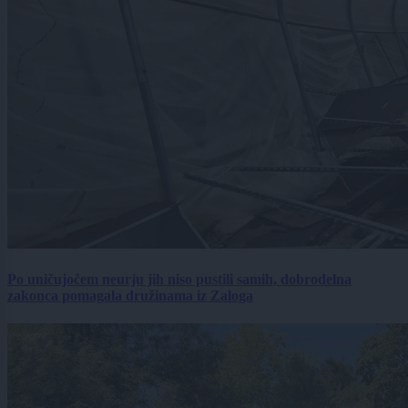
Po uničujočem neurju jih niso pustili samih, dobrodelna
zakonca pomagala družinama iz Zaloga