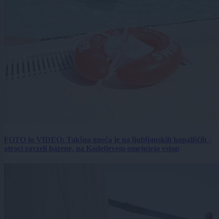
FOTO in VIDEO: Takšna gneča je na ljubljanskih kopališčih -
otroci zavzeli bazene, na Kodeljevem omejujejo vstop