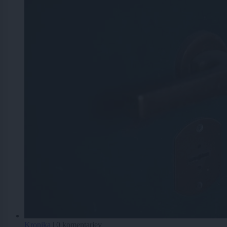
Kronika
|
0 komentarjev