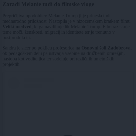
Zaradi Melanie tudi do filmske vloge
Prepričljiva upodobitev Melanie Trump ji je prinesla tudi
mednarodno priložnost. Nastopila je v nizozemskem kratkem filmu
Veliki medved
, ki ga navdihuje lik Melanie Trump. Film raziskuje
teme moči, ženskosti, migracij in identitete ter je trenutno v
postprodukciji.
Sandra je sicer po poklicu profesorica na
Osnovni šoli Zadobrova
,
ob pedagoškem delu pa ustvarja vsebine na družbenih omrežjih,
nastopa kot voditeljica ter sodeluje pri različnih umetniških
projektih.