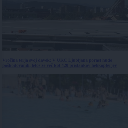
Vročina terja svoj davek: V UKC Ljubljana porast hudo
poškodovanih, letos že več kot 420 pristankov helikopterjev