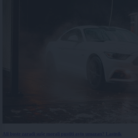
Ali boste zaradi suše morali pustiti avto umazan? Lastnik