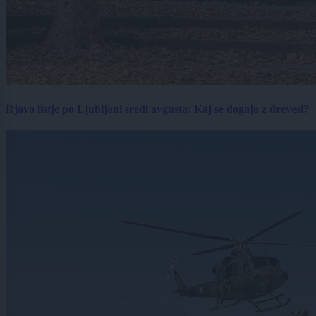
Rjavo listje po Ljubljani sredi avgusta: Kaj se dogaja z drevesi?