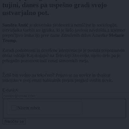
tujini, danes pa uspešno gradi svojo
ustvarjalno pot.
Sandra Antić
je slovenska profesorica nemščine in sociologije,
ustvarjalka vsebin ter igralka, ki je širšo javnost navdušila z izjemno
prepričljivo imitacijo prve dame Združenih držav Amerike
Melanie
Trump
.
Zaradi podobnosti in dovršene interpretacije je postala prepoznaven
obraz oddaje Kaj dogaja? na
Televiziji Slovenija
, njeno delo pa je
pritegnilo pozornost tudi zunaj slovenskih meja.
Želiš biti vedno na tekočem? Prijavi se na novice in dvakrat
tedensko v svoj email nabiralnik prejmi pregled svežih novic.
E-naslov
CAPTCHA
Nisem robot
Naročite se