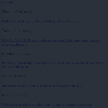
načrtuje
Slovenija
2 uri nazaj
Koline in starodavna tradicija dobile posebno priznanje
Turizem
3 ure nazaj
FOTO in VIDEO: Človek v zraku nad mestom? Ni fotomontaža, to se res
dogaja v Sloveniji
Lokalno
4 ure nazaj
Plačevanje parkiranja v Ljubljani zmedlo voznike: S kovanci lahko izbereš
več, z Urbano pa ne
Scena
5 ur nazaj
Anamaria od Luke Dončića zahteva 40 milijonov dolarjev?
Kultura
5 ur nazaj
V Križanke prihaja ena najbolj slovitih zgodb argentinskega tanga