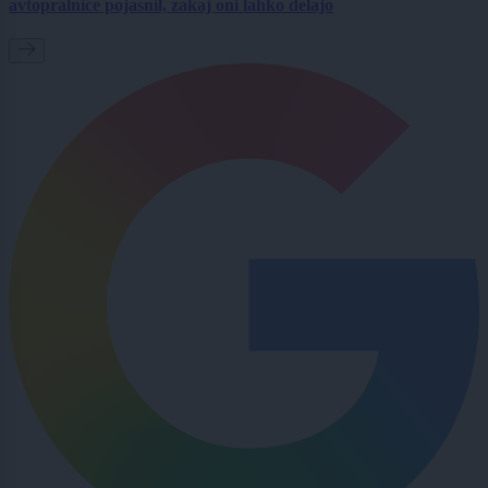
avtopralnice pojasnil, zakaj oni lahko delajo