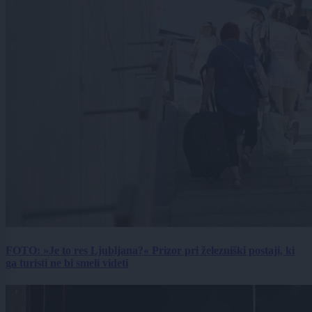
FOTO: »Je to res Ljubljana?« Prizor pri železniški postaji, ki
ga turisti ne bi smeli videti