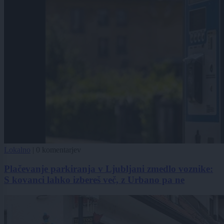
Lokalno
|
0 komentarjev
Plačevanje parkiranja v Ljubljani zmedlo voznike:
S kovanci lahko izbereš več, z Urbano pa ne