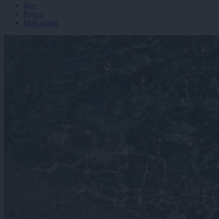
Igre
Forum
Mali oglasi