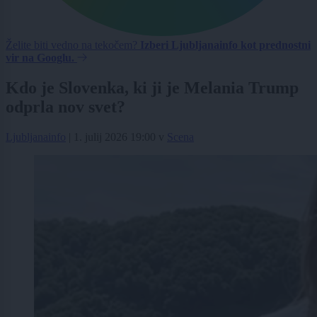
Želite biti vedno na tekočem?
Izberi Ljubljanainfo kot prednostni
vir na Googlu.
Kdo je Slovenka, ki ji je Melania Trump
odprla nov svet?
Ljubljanainfo
|
1. julij 2026 19:00
v
Scena