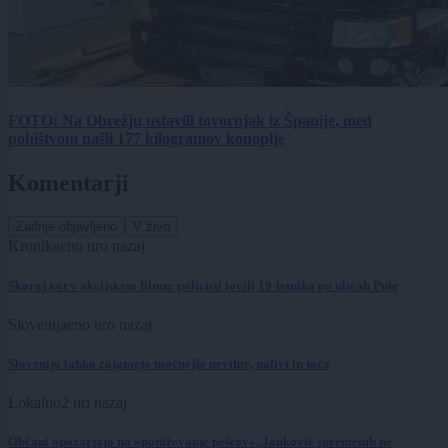
FOTO: Na Obrežju ustavili tovornjak iz Španije, med
pohištvom našli 177 kilogramov konoplje
Komentarji
Zadnje objavljeno
V živo
Kronika
eno uro nazaj
Skoraj kot v akcijskem filmu: policisti lovili 19-letnika po ulicah Pule
Slovenija
eno uro nazaj
Slovenijo lahko zajamejo močnejše nevihte, nalivi in toča
Lokalno
2 uri nazaj
Občani opozarjajo na »poniževanje pešcev«, Janković sprememb ne