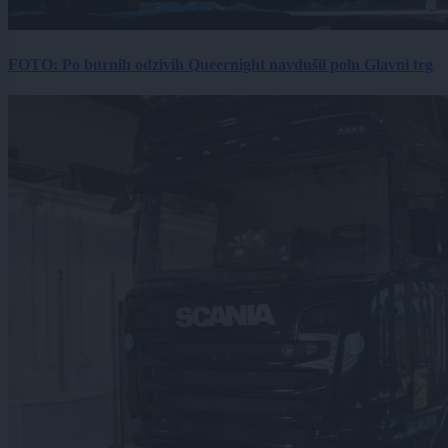
FOTO: Po burnih odzivih Queernight navdušil poln Glavni trg