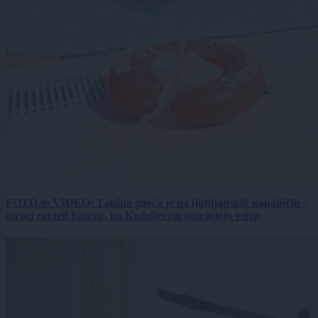
FOTO in VIDEO: Takšna gneča je na ljubljanskih kopališčih -
otroci zavzeli bazene, na Kodeljevem omejujejo vstop