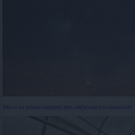
Bliža se na nebesni spektakel, letos odlični pogoji za opazovanje