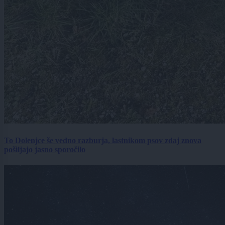
To Dolenjce še vedno razburja, lastnikom psov zdaj znova
pošiljajo jasno sporočilo