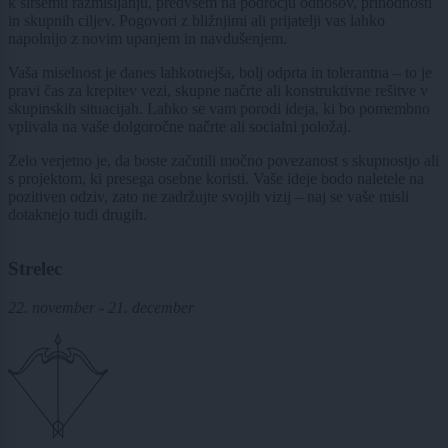
k širšemu razmišljanju, predvsem na področju odnosov, prihodnosti
in skupnih ciljev. Pogovori z bližnjimi ali prijatelji vas lahko
napolnijo z novim upanjem in navdušenjem.
Vaša miselnost je danes lahkotnejša, bolj odprta in tolerantna – to je
pravi čas za krepitev vezi, skupne načrte ali konstruktivne rešitve v
skupinskih situacijah. Lahko se vam porodi ideja, ki bo pomembno
vplivala na vaše dolgoročne načrte ali socialni položaj.
Zelo verjetno je, da boste začutili močno povezanost s skupnostjo ali
s projektom, ki presega osebne koristi. Vaše ideje bodo naletele na
pozitiven odziv, zato ne zadržujte svojih vizij – naj se vaše misli
dotaknejo tudi drugih.
Strelec
22. november - 21. december