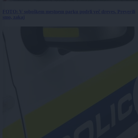
FOTO: V soboškem mestnem parku podrli več dreves. Preverili
smo, zakaj