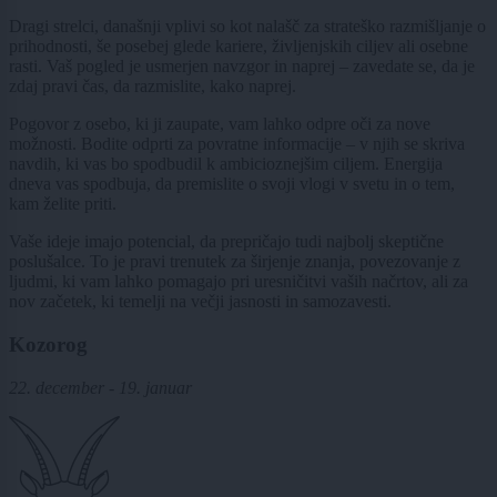
Dragi strelci, današnji vplivi so kot nalašč za strateško razmišljanje o
prihodnosti, še posebej glede kariere, življenjskih ciljev ali osebne
rasti. Vaš pogled je usmerjen navzgor in naprej – zavedate se, da je
zdaj pravi čas, da razmislite, kako naprej.
Pogovor z osebo, ki ji zaupate, vam lahko odpre oči za nove
možnosti. Bodite odprti za povratne informacije – v njih se skriva
navdih, ki vas bo spodbudil k ambicioznejšim ciljem. Energija
dneva vas spodbuja, da premislite o svoji vlogi v svetu in o tem,
kam želite priti.
Vaše ideje imajo potencial, da prepričajo tudi najbolj skeptične
poslušalce. To je pravi trenutek za širjenje znanja, povezovanje z
ljudmi, ki vam lahko pomagajo pri uresničitvi vaših načrtov, ali za
nov začetek, ki temelji na večji jasnosti in samozavesti.
Kozorog
22. december - 19. januar