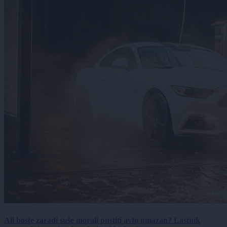
Ali boste zaradi suše morali pustiti avto umazan? Lastnik