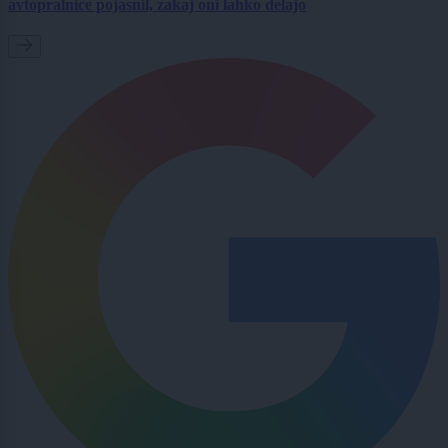
avtopralnice pojasnil, zakaj oni lahko delajo