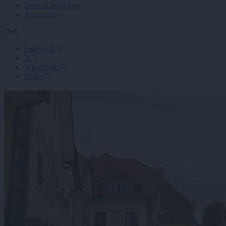
Dnevni horoskop
Astrologija
Deli
Facebook
X
WhatsApp
Pošlji