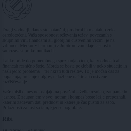
Dragi vodnarji, danes ste natančni, prodorni in mentalno zelo
osredotočeni. Vaša sposobnost reševanja težav, povezanih s
skupnimi viri, financami ali globljimi čustvenimi vezmi, je na
vrhuncu. Merkur v harmoniji z Jupitrom vam daje jasnost in
samozavest pri komunikaciji.
Lahko pride do pomembnega spoznanja o tem, kaj v odnosih ali
financah resnično šteje. Morda se boste poglobili v neko situacijo in
našli jedro problema – ter hkrati tudi rešitev. To je močan čas za
pogajanja, urejanje dolgov, naložbene načrte ali čustvene
razčiščevanje.
Vaše misli danes ne ostajajo na površini – želite resnico, zaupanje in
jasnost. Z zaupanjem v svoj notranji kompas boste lažje prepoznali,
katerim zadevam dati prednost in katere je čas pustiti za sabo.
Priložnosti za rast so tam, kjer se poglobite.
Ribi
19. februar - 20. marec