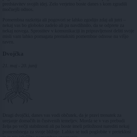
predstavitev svojih idej. Zelo verjetno boste danes s kom zgradili
močnejši odnos.
Pomembna razkritja ali pogovori se lahko zgodijo zdaj ali jutri –
nekaj vas bo globoko zadelo ali pa navdihnilo, da se odprete za
nekaj novega. Sprostitev v komunikaciji in pripravljenost deliti svoje
misli vam lahko pomagata premakniti pomembne odnose na višjo
raven.
Dvojčka
21. maj - 20. junij
Dragi dvojčki, danes vas vodi občutek, da je pravi trenutek za
urejanje domačih in čustvenih temeljev. Morda se v vas prebudi
želja po večji stabilnosti ali pa boste imeli priložnost narediti nekaj
pomembnega za svoje bližnje. Lahko se tudi poglobite v preteklost