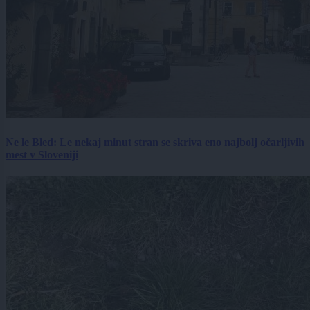
Ne le Bled: Le nekaj minut stran se skriva eno najbolj očarljivih
mest v Sloveniji