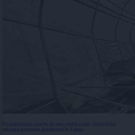
Po uničujočem neurju jih niso pustili samih, dobrodelna
zakonca pomagala družinama iz Zaloga