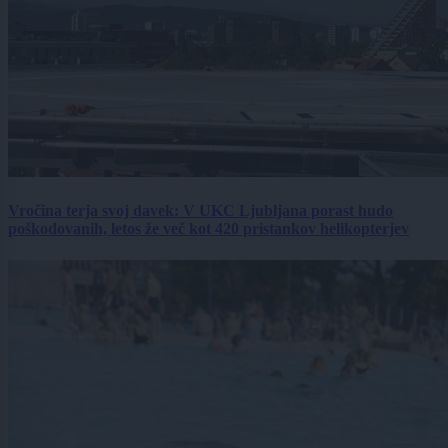
Vročina terja svoj davek: V UKC Ljubljana porast hudo
poškodovanih, letos že več kot 420 pristankov helikopterjev