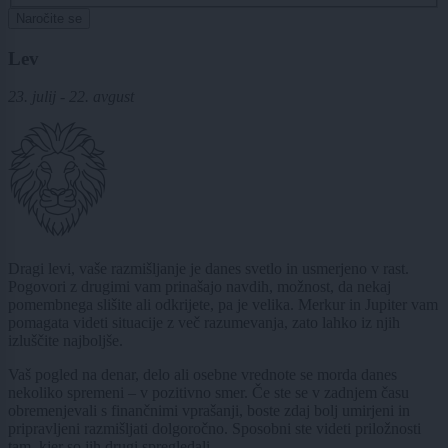
Naročite se
Lev
23. julij - 22. avgust
Dragi levi, vaše razmišljanje je danes svetlo in usmerjeno v rast.
Pogovori z drugimi vam prinašajo navdih, možnost, da nekaj
pomembnega slišite ali odkrijete, pa je velika. Merkur in Jupiter vam
pomagata videti situacije z več razumevanja, zato lahko iz njih
izluščite najboljše.
Vaš pogled na denar, delo ali osebne vrednote se morda danes
nekoliko spremeni – v pozitivno smer. Če ste se v zadnjem času
obremenjevali s finančnimi vprašanji, boste zdaj bolj umirjeni in
pripravljeni razmišljati dolgoročno. Sposobni ste videti priložnosti
tam, kjer so jih drugi spregledali.