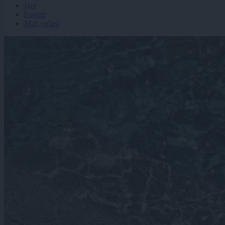
Igre
Forum
Mali oglasi