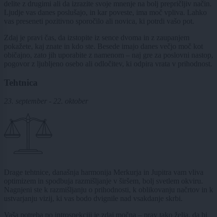
delite z drugimi ali da izrazite svoje mnenje na bolj prepričljiv način.
Ljudje vas danes poslušajo, in kar poveste, ima moč vpliva. Lahko
vas preseneti pozitivno sporočilo ali novica, ki potrdi vašo pot.
Zdaj je pravi čas, da izstopite iz sence dvoma in z zaupanjem
pokažete, kaj znate in kdo ste. Besede imajo danes večjo moč kot
običajno, zato jih uporabite z namenom – naj gre za poslovni nastop,
pogovor z ljubljeno osebo ali odločitev, ki odpira vrata v prihodnost.
Tehtnica
23. september - 22. oktober
Drage tehtnice, današnja harmonija Merkurja in Jupitra vam vliva
optimizem in spodbuja razmišljanje v širšem, bolj svetlem okviru.
Nagnjeni ste k razmišljanju o prihodnosti, k oblikovanju načrtov in k
ustvarjanju vizij, ki vas bodo dvignile nad vsakdanje skrbi.
Vaša potreba po introspekciji je zdaj močna – prav tako želja, da bi