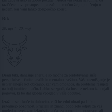
kar zadeva delo in dobro počutje. Morda vas nekaj navdihne, da
raziščete nove pristope, ali pa začutite močno željo po učenju o
nečem, kar vam lahko dolgoročno koristi.
Bik
20. april - 20. maj
Dragi biki, današnje energije so močne za pridobivanje širše
perspektive – čutite navdih in mentalno svežino. Vaše razmišljanje je
ustvarjalnejše kot običajno, kar vam omogoča, da probleme rešujete
na bolj intuitiven način. Lahko se zgodi, da boste z nekom izmenjali
pogovor, ki bo dal globlji vpogled v vaše občutke.
Izražate se tekoče in duhovito, vaši besedni obrati pa lahko
pritegnejo pozornost. Prijatelji in znanci bodo zelo odprti za vaš
pogled na svet, zato izkoristite ta čas za pomembne pogovore ali