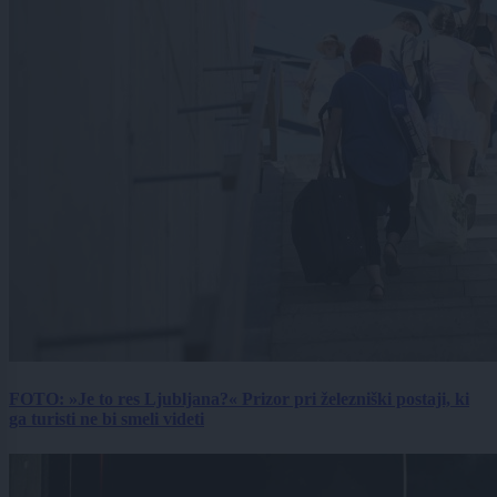
FOTO: »Je to res Ljubljana?« Prizor pri železniški postaji, ki
ga turisti ne bi smeli videti