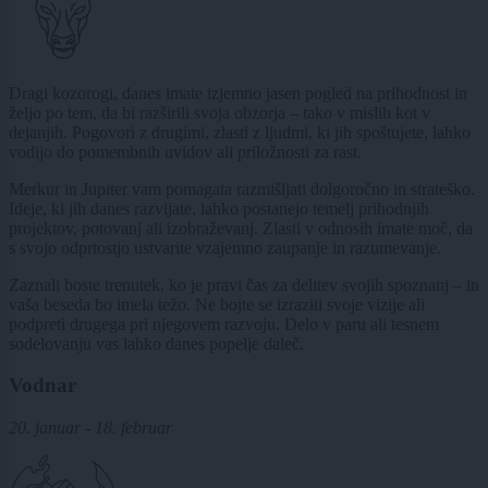
Dragi kozorogi, danes imate izjemno jasen pogled na prihodnost in
željo po tem, da bi razširili svoja obzorja – tako v mislih kot v
dejanjih. Pogovori z drugimi, zlasti z ljudmi, ki jih spoštujete, lahko
vodijo do pomembnih uvidov ali priložnosti za rast.
Merkur in Jupiter vam pomagata razmišljati dolgoročno in strateško.
Ideje, ki jih danes razvijate, lahko postanejo temelj prihodnjih
projektov, potovanj ali izobraževanj. Zlasti v odnosih imate moč, da
s svojo odprtostjo ustvarite vzajemno zaupanje in razumevanje.
Zaznali boste trenutek, ko je pravi čas za delitev svojih spoznanj – in
vaša beseda bo imela težo. Ne bojte se izraziti svoje vizije ali
podpreti drugega pri njegovem razvoju. Delo v paru ali tesnem
sodelovanju vas lahko danes popelje daleč.
Vodnar
20. januar - 18. februar