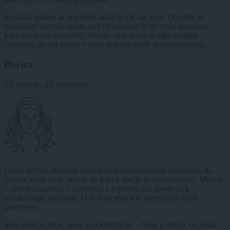
Sprostite nadzor in dopustite intuiciji, da vas vodi. Dovolite si
razmišljati na velik način, tudi če zaenkrat še ne veste natančno,
kako boste vse uresničili. Vesolje vam danes pošilja subtilna
znamenja, ki vas vodijo v smer notranje moči in ustvarjalnosti.
Devica
23. avgust - 22. september
Drage device, današnji aspekti vam dajejo odlično priložnost, da
izrazite svoje ideje, načrte ali želje z močjo in samozavestjo. Merkur
v vašem znamenju v harmoniji z Jupitrom vas spodbuja k
raziskovanju možnosti, ki se vam pred tem morda niso zdele
izvedljive.
Vaše misli so hitre, jasne in optimistične – čutite potrebo, da nekaj