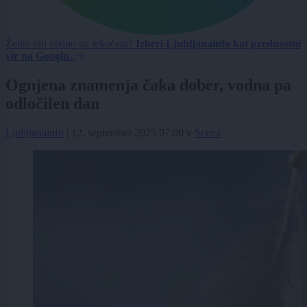
Želite biti vedno na tekočem?
Izberi Ljubljanainfo kot prednostni
vir na Googlu.
Ognjena znamenja čaka dober, vodna pa
odločilen dan
Ljubljanainfo
|
12. september 2025 07:00
v
Scena