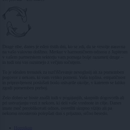
Drage ribe, danes je eden tistih dni, ko se zdi, da se vesolje naravna
na vašo valovno dolžino. Merkur v harmoničnem odnosu z Jupitrom
v vašem partnerskem sektorju vam pomaga bolje razumeti druge –
in tudi oni vas razumejo z večjim sočutjem.
To je idealen trenutek za razčiščevanje nesoglasij ali za pomemben
pogovor z nekom, ki vam veliko pomeni. Vaša toplina, empatičnost
in pripravljenost poslušati bodo ustvarile okolje, v katerem se lahko
zgodi pomemben preboj.
Zelo dobro se boste znašli tudi v pogajanjih, skupnih dogovorih ali
pri ustvarjanju vezi z nekom, ki deli vaše vrednote in cilje. Danes
imate moč preoblikovati odnos, osvetliti skupno vizijo ali pa
nekomu enostavno polepšati dan s prijazno, srčno besedo.
Horoskop