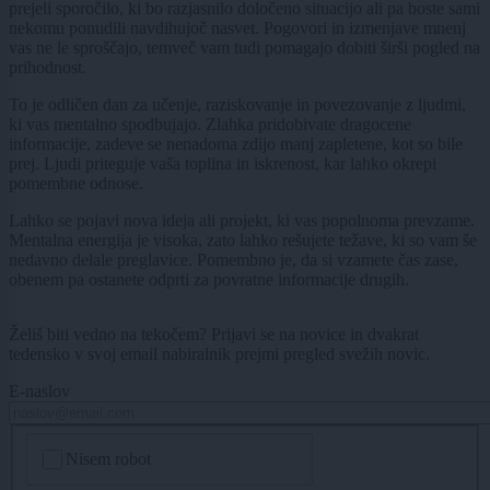
prejeli sporočilo, ki bo razjasnilo določeno situacijo ali pa boste sami
nekomu ponudili navdihujoč nasvet. Pogovori in izmenjave mnenj
vas ne le sproščajo, temveč vam tudi pomagajo dobiti širši pogled na
prihodnost.
To je odličen dan za učenje, raziskovanje in povezovanje z ljudmi,
ki vas mentalno spodbujajo. Zlahka pridobivate dragocene
informacije, zadeve se nenadoma zdijo manj zapletene, kot so bile
prej. Ljudi priteguje vaša toplina in iskrenost, kar lahko okrepi
pomembne odnose.
Lahko se pojavi nova ideja ali projekt, ki vas popolnoma prevzame.
Mentalna energija je visoka, zato lahko rešujete težave, ki so vam še
nedavno delale preglavice. Pomembno je, da si vzamete čas zase,
obenem pa ostanete odprti za povratne informacije drugih.
Želiš biti vedno na tekočem? Prijavi se na novice in dvakrat
tedensko v svoj email nabiralnik prejmi pregled svežih novic.
E-naslov
CAPTCHA
Nisem robot