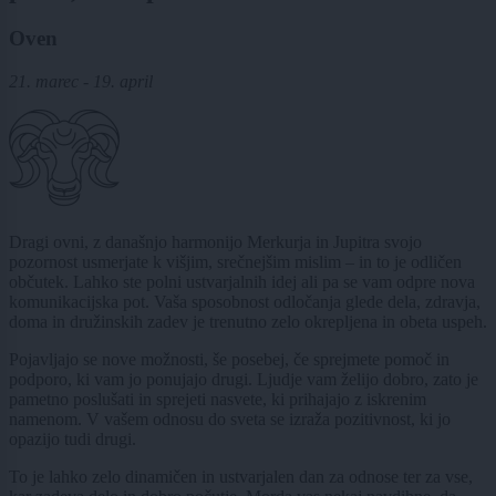
Oven
21. marec - 19. april
Dragi ovni, z današnjo harmonijo Merkurja in Jupitra svojo
pozornost usmerjate k višjim, srečnejšim mislim – in to je odličen
občutek. Lahko ste polni ustvarjalnih idej ali pa se vam odpre nova
komunikacijska pot. Vaša sposobnost odločanja glede dela, zdravja,
doma in družinskih zadev je trenutno zelo okrepljena in obeta uspeh.
Pojavljajo se nove možnosti, še posebej, če sprejmete pomoč in
podporo, ki vam jo ponujajo drugi. Ljudje vam želijo dobro, zato je
pametno poslušati in sprejeti nasvete, ki prihajajo z iskrenim
namenom. V vašem odnosu do sveta se izraža pozitivnost, ki jo
opazijo tudi drugi.
To je lahko zelo dinamičen in ustvarjalen dan za odnose ter za vse,