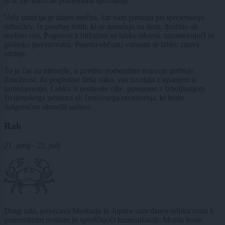
in iz nje izluščite pomembna spoznanja.
Vaša intuicija je danes močna, kar vam pomaga pri sprejemanju
odločitev, še posebej tistih, ki se nanašajo na dom, družino ali
osebno rast. Pogovori z bližnjimi so lahko iskreni, razumevajoči in
globoko povezovalni. Prijetni občutki varnosti se lahko znova
utrdijo.
To je čas za mirnejše, a izredno pomembne notranje preboje.
Zmožnost, da pogledate širšo sliko, vas navdaja z upanjem in
samozavestjo. Lahko si postavite cilje, povezane z izboljšanjem
življenjskega prostora ali čustvenega ravnovesja, ki bodo
dolgoročno obrodili sadove.
Rak
21. junij - 22. julij
Dragi raki, povezava Merkurja in Jupitra vam danes odpira vrata k
pomembnim uvidom in sproščujoči komunikaciji. Morda boste