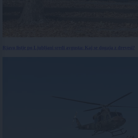
Rjavo listje po Ljubljani sredi avgusta: Kaj se dogaja z drevesi?