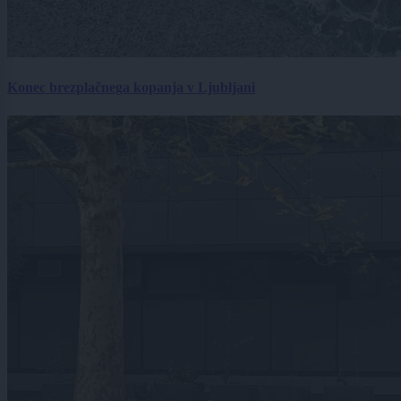
Konec brezplačnega kopanja v Ljubljani