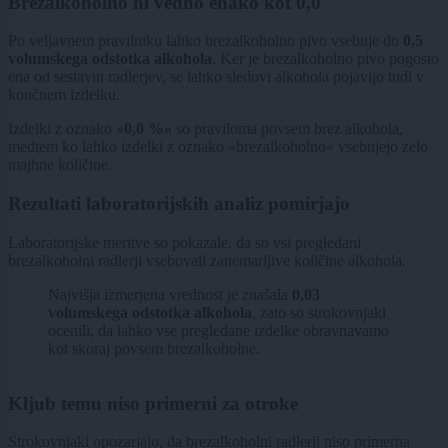
Brezalkoholno ni vedno enako kot 0,0
Po veljavnem pravilniku lahko brezalkoholno pivo vsebuje do
0,5
volumskega odstotka alkohola
. Ker je brezalkoholno pivo pogosto
ena od sestavin radlerjev, se lahko sledovi alkohola pojavijo tudi v
končnem izdelku.
Izdelki z oznako
»0,0 %«
so praviloma povsem brez alkohola,
medtem ko lahko izdelki z oznako »brezalkoholno« vsebujejo zelo
majhne količine.
Rezultati laboratorijskih analiz pomirjajo
Laboratorijske meritve so pokazale, da so vsi pregledani
brezalkoholni radlerji vsebovali zanemarljive količine alkohola.
Najvišja izmerjena vrednost je znašala
0,03
volumskega odstotka alkohola
, zato so strokovnjaki
ocenili, da lahko vse pregledane izdelke obravnavamo
kot skoraj povsem brezalkoholne.
Kljub temu niso primerni za otroke
Strokovnjaki opozarjajo, da brezalkoholni radlerji niso primerna