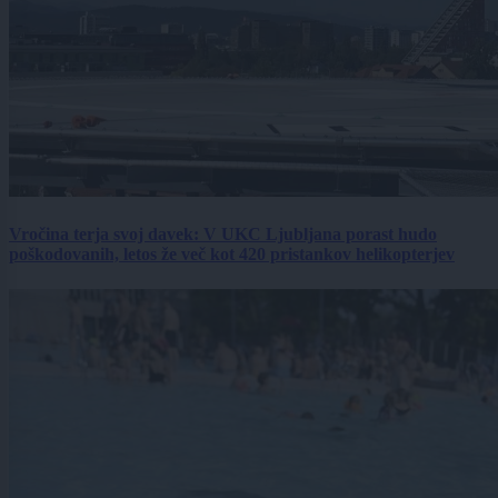
Vročina terja svoj davek: V UKC Ljubljana porast hudo
poškodovanih, letos že več kot 420 pristankov helikopterjev