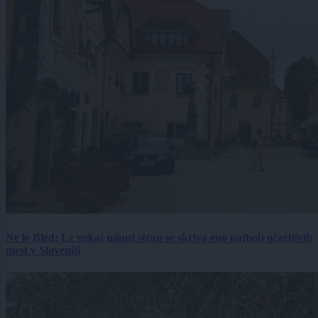
Ne le Bled: Le nekaj minut stran se skriva eno najbolj očarljivih
mest v Sloveniji