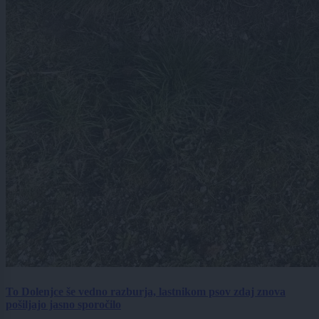
To Dolenjce še vedno razburja, lastnikom psov zdaj znova
pošiljajo jasno sporočilo