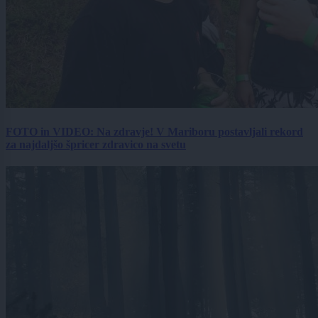
FOTO in VIDEO: Na zdravje! V Mariboru postavljali rekord
za najdaljšo špricer zdravico na svetu