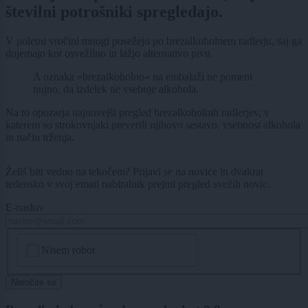
številni potrošniki spregledajo.
V poletni vročini mnogi posežejo po brezalkoholnem radlerju, saj ga
dojemajo kot osvežilno in lažjo alternativo pivu.
A oznaka »brezalkoholno« na embalaži ne pomeni
nujno, da izdelek ne vsebuje alkohola.
Na to opozarja najnovejši pregled brezalkoholnih radlerjev, v
katerem so strokovnjaki preverili njihovo sestavo, vsebnost alkohola
in način trženja.
Želiš biti vedno na tekočem? Prijavi se na novice in dvakrat
tedensko v svoj email nabiralnik prejmi pregled svežih novic.
E-naslov
CAPTCHA
Nisem robot
Naročite se