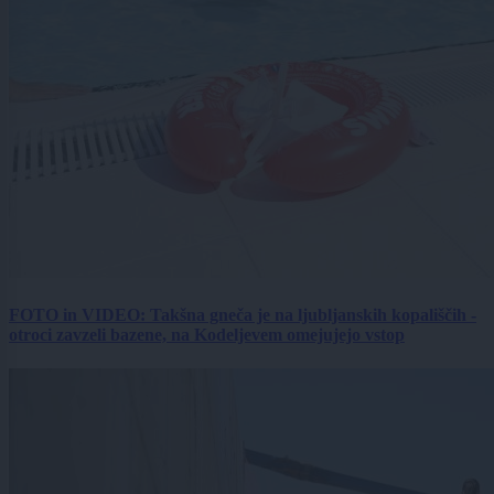
FOTO in VIDEO: Takšna gneča je na ljubljanskih kopališčih -
otroci zavzeli bazene, na Kodeljevem omejujejo vstop