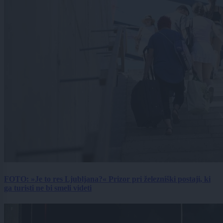
FOTO: »Je to res Ljubljana?« Prizor pri železniški postaji, ki
ga turisti ne bi smeli videti