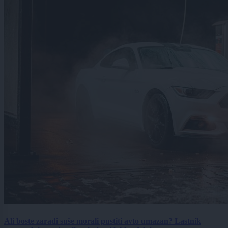
Ali boste zaradi suše morali pustiti avto umazan? Lastnik