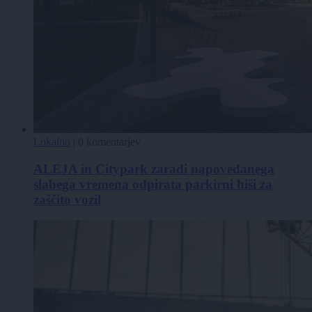
Lokalno
|
0 komentarjev
ALEJA in Citypark zaradi napovedanega
slabega vremena odpirata parkirni hiši za
zaščito vozil