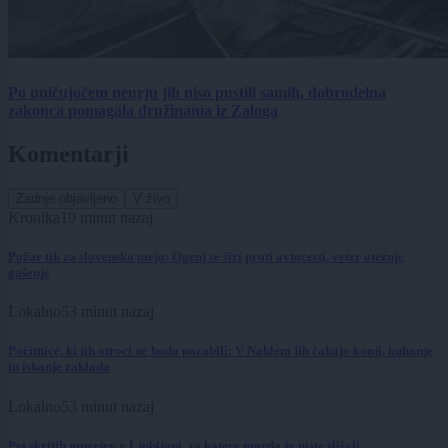
Po uničujočem neurju jih niso pustili samih, dobrodelna
zakonca pomagala družinama iz Zaloga
Komentarji
Zadnje objavljeno
V živo
Kronika
19 minut nazaj
Požar tik za slovensko mejo: Ogenj se širi proti avtocesti, veter otežuje
gašenje
Lokalno
53 minut nazaj
Počitnice, ki jih otroci ne bodo pozabili: V Naklem jih čakajo konji, kuhanje
in iskanje zaklada
Lokalno
53 minut nazaj
Pet skritih muzejev v Ljubljani, za katere morda še niste slišali