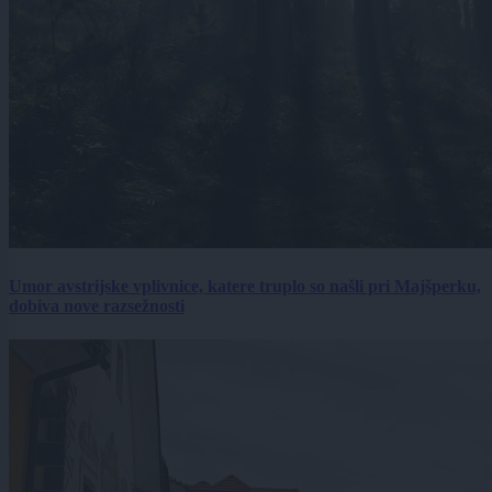
Umor avstrijske vplivnice, katere truplo so našli pri Majšperku,
dobiva nove razsežnosti