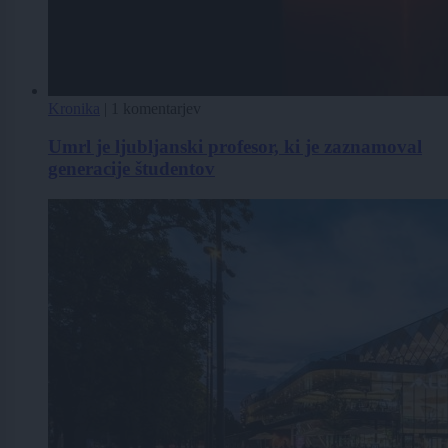
Kronika
|
1 komentarjev
Umrl je ljubljanski profesor, ki je zaznamoval
generacije študentov