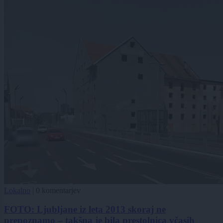
Lokalno
|
0 komentarjev
FOTO: Ljubljane iz leta 2013 skoraj ne
prepoznamo – takšna je bila prestolnica včasih