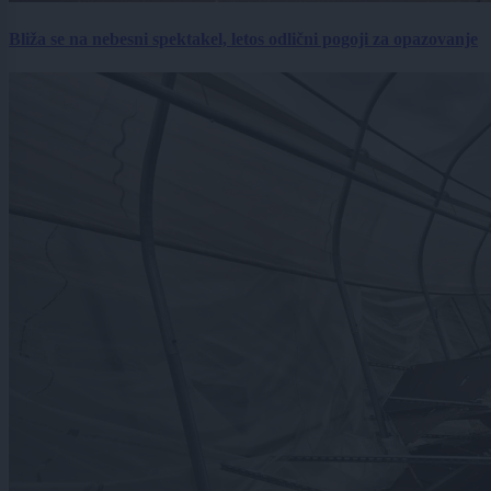
Bliža se na nebesni spektakel, letos odlični pogoji za opazovanje