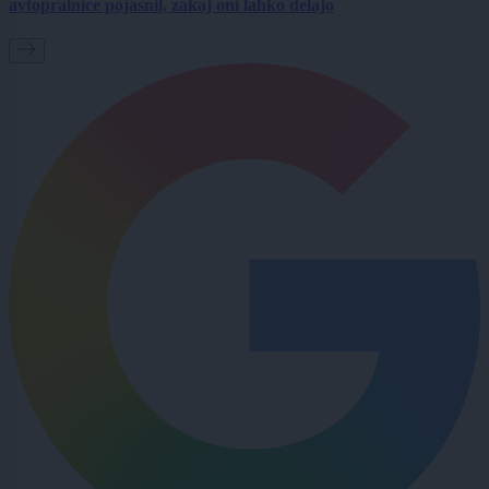
avtopralnice pojasnil, zakaj oni lahko delajo