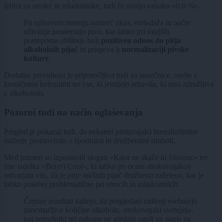
izbira za otroke in mladostnike, tudi če nosijo oznako »0,0 %«.
Po njihovem mnenju namreč okus, embalaža in način
uživanja posnemajo pivo, kar lahko pri mlajših
postopoma oblikuje bolj
pozitiven odnos do pitja
alkoholnih pijač
in prispeva k
normalizaciji pivske
kulture
.
Dodatna previdnost je priporočljiva tudi za nosečnice, osebe s
kroničnimi boleznimi ter vse, ki jemljejo zdravila, ki niso združljiva
z alkoholom.
Pozorni tudi na način oglaševanja
Pregled je pokazal tudi, da nekateri proizvajalci brezalkoholne
radlerje promovirajo s športnimi in družbenimi simboli.
Med primeri so izpostavili slogan »Kdor ne skače ni Slovenc« ter
ime izdelka »Be(er) Cool«, ki lahko po oceni strokovnjakov
ustvarjata vtis, da je pitje takšnih pijač družbeno zaželeno, kar je
lahko posebej problematično pri otrocih in mladostnikih.
Čeprav rezultati kažejo, da pregledani radlerji vsebujejo
zanemarljive količine alkohola, strokovnjaki svetujejo,
naj potrošniki pri nakupu ne gledajo zgolj na napis na