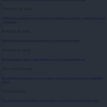
Globalno
2 uri nazaj
VIDEO: Na trajektni rampi obtičal dvonadstropni avtobus, potniki pomagali
z zibanjem
Kronika
2 uri nazaj
Hudo poškodovan motorist, njegovo življenje je ogroženo
Kronika
2 uri nazaj
Pri delu padla z lestev, eden od delavcev se je huje poškodoval
Slovenija
3 ure nazaj
Po sobotni osvežitvi znova vroče, suho vreme naj bi vztrajalo ves prihodnji
teden
Scena
5 ur nazaj
Ena napačna beseda lahko sproži zaplet, ta znamenja naj bodo previdna