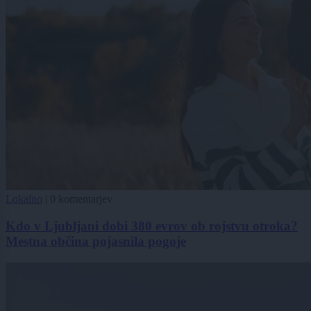
Lokalno
|
0 komentarjev
Kdo v Ljubljani dobi 380 evrov ob rojstvu otroka?
Mestna občina pojasnila pogoje