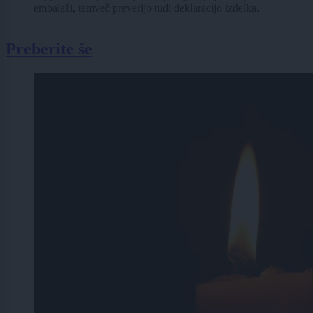
embalaži, temveč preverijo tudi deklaracijo izdelka.
Preberite še