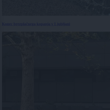
Konec brezplačnega kopanja v Ljubljani