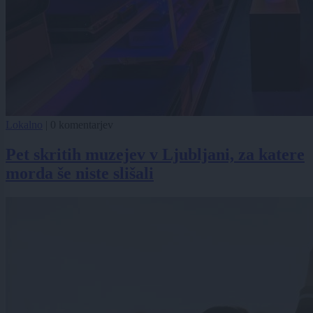
Lokalno
|
0 komentarjev
Pet skritih muzejev v Ljubljani, za katere
morda še niste slišali