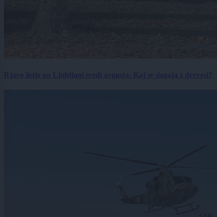
Rjavo listje po Ljubljani sredi avgusta: Kaj se dogaja z drevesi?