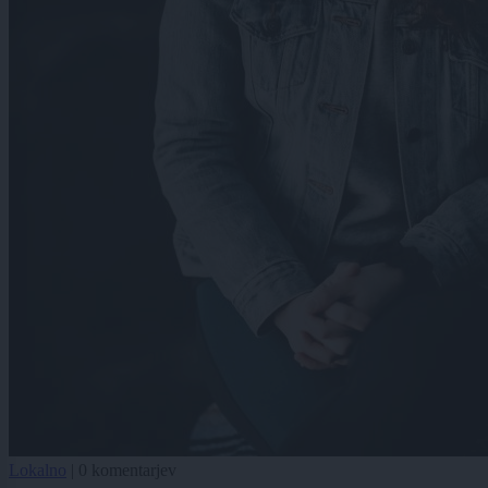
Lokalno
|
0 komentarjev