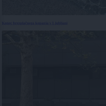
Konec brezplačnega kopanja v Ljubljani