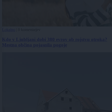
Lokalno
|
0 komentarjev
Kdo v Ljubljani dobi 380 evrov ob rojstvu otroka?
Mestna občina pojasnila pogoje