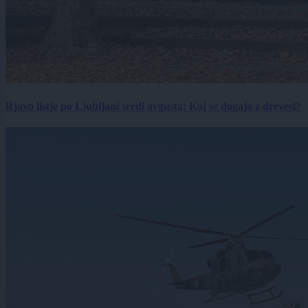
Rjavo listje po Ljubljani sredi avgusta: Kaj se dogaja z drevesi?