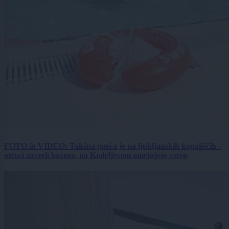
FOTO in VIDEO: Takšna gneča je na ljubljanskih kopališčih -
otroci zavzeli bazene, na Kodeljevem omejujejo vstop