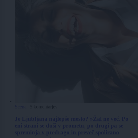
Scena
|
5 komentarjev
Je Ljubljana najlepše mesto? »Žal ne več. Po
eni strani se duši v prometu, po drugi pa se
spreminja v predrago in preveč spolirano