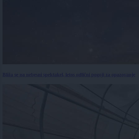
Bliža se na nebesni spektakel, letos odlični pogoji za opazovanje