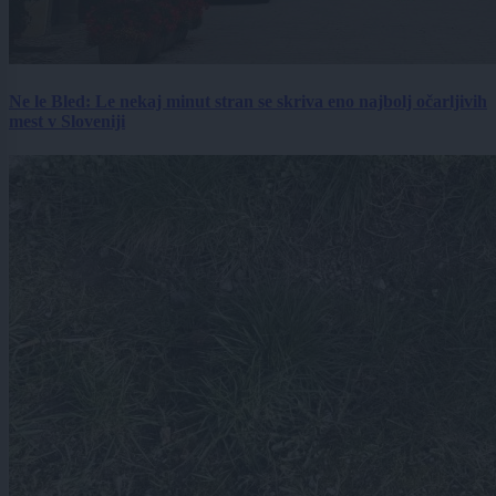
Ne le Bled: Le nekaj minut stran se skriva eno najbolj očarljivih
mest v Sloveniji