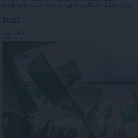
podjetniki sami rešujejo ugled podhoda Ajdovščina
Šport
Vse v Šport
primerjava