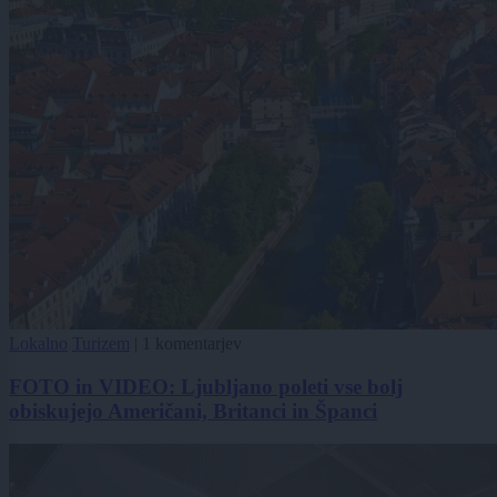
Lokalno
Turizem
|
1 komentarjev
FOTO in VIDEO: Ljubljano poleti vse bolj
obiskujejo Američani, Britanci in Španci