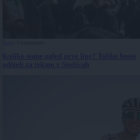
Šport
|
0 komentarjev
Koliko stane ogled prve lige? Toliko boste
odšteli za tekmo v Stožicah