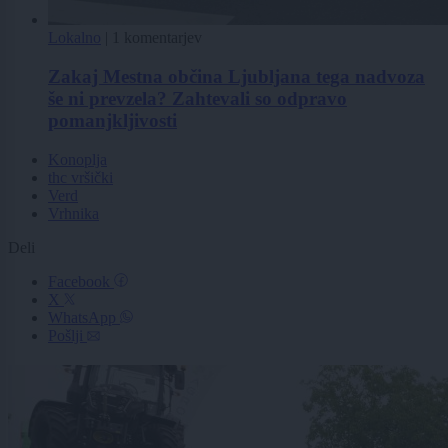
Lokalno
|
1 komentarjev
Zakaj Mestna občina Ljubljana tega nadvoza
še ni prevzela? Zahtevali so odpravo
pomanjkljivosti
Konoplja
thc vršički
Verd
Vrhnika
Deli
Facebook
X
WhatsApp
Pošlji