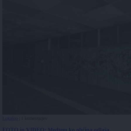
Lokalno
|
1 komentarjev
FOTO in VIDEO: Medtem ko občina odlaša,