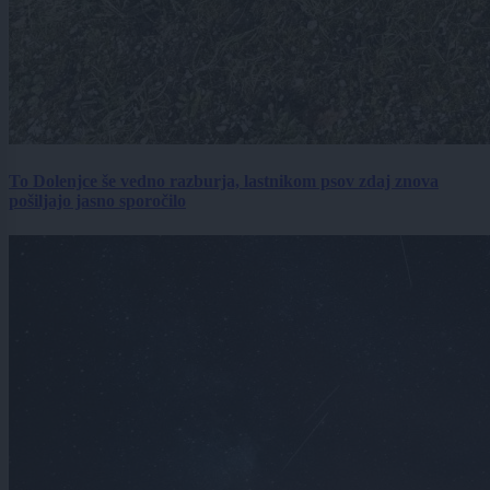
To Dolenjce še vedno razburja, lastnikom psov zdaj znova
pošiljajo jasno sporočilo