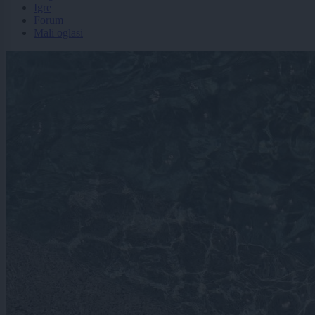
Igre
Forum
Mali oglasi