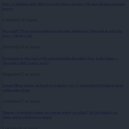
Kdo v Ljubljani dobi 380 evrov ob rojstvu otroka? Mestna občina pojasnila
pogoje
Lokalno
2 uri nazaj
Ste vedeli? Prva stanovanjska terapevtska skupnost v Sloveniji je zaživela
prav v Škofji Loki
Slovenija
10 ur nazaj
Pred nami je eden največjih astronomskih dogodkov leta: Kako bomo v
Sloveniji videli Sončev mrk?
Nogomet
12 ur nazaj
Lionel Messi žaluje, poslovil se je njegov oče: V njegovem življenju je igral
velikansko vlogo
Globalno
15 ur nazaj
Nimate vozniškega izpita, pa vseeno sedete za volan? Na Hrvaškem vas
lahko doleti 2.650 evrov kazni
Lokalno
16 ur nazaj