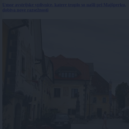
Umor avstrijske vplivnice, katere truplo so našli pri Majšperku,
dobiva nove razsežnosti