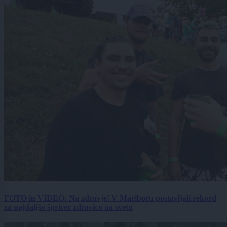
FOTO in VIDEO: Na zdravje! V Mariboru postavljali rekord
za najdaljšo špricer zdravico na svetu