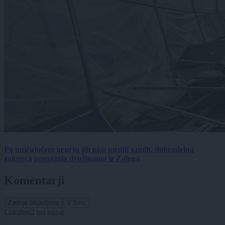
Po uničujočem neurju jih niso pustili samih, dobrodelna
zakonca pomagala družinama iz Zaloga
Komentarji
Zadnje objavljeno
V živo
Lokalno
2 uri nazaj