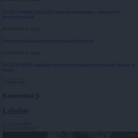
FOTO: Ljubljane iz leta 2013 skoraj ne prepoznamo – takšna je bila
prestolnica včasih
Kronika
18 ur nazaj
Trčenje potniškega in tovornega vlaka na Hrvaškem
Lokalno
19 ur nazaj
FOTO in VIDEO: Ljubljano poleti vse bolj obiskujejo Američani, Britanci in
Španci
Prikaži več
Komentarji
Lokalno
Vse v Lokalno
ZASVOJENOST