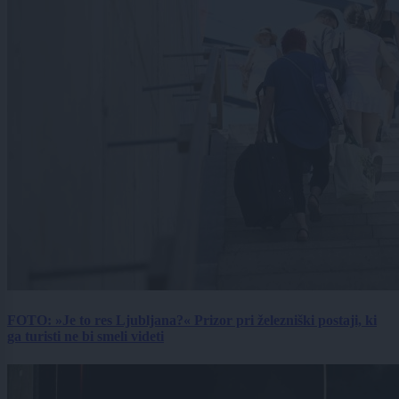
FOTO: »Je to res Ljubljana?« Prizor pri železniški postaji, ki
ga turisti ne bi smeli videti