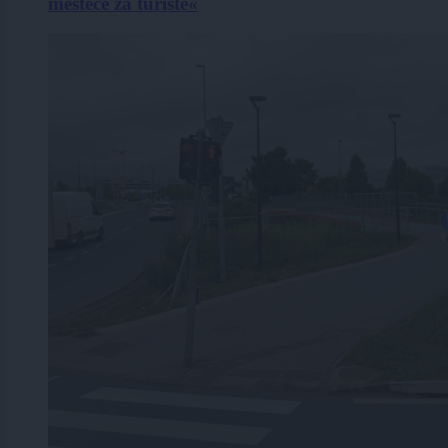
mestece za turiste«