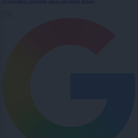
avtopralnice pojasnil, zakaj oni lahko delajo