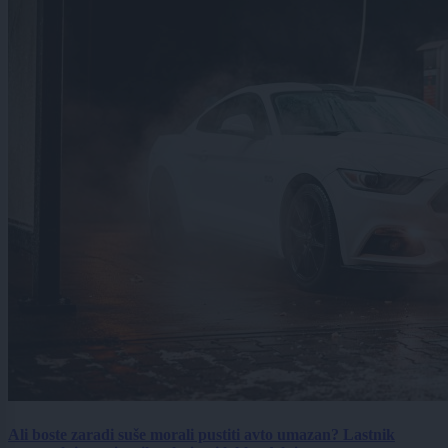
Ali boste zaradi suše morali pustiti avto umazan? Lastnik