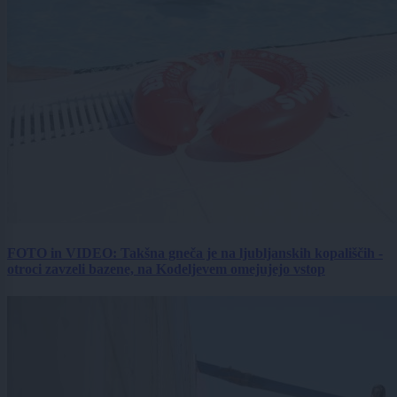
FOTO in VIDEO: Takšna gneča je na ljubljanskih kopališčih -
otroci zavzeli bazene, na Kodeljevem omejujejo vstop