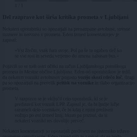
1 / 1
Del razprave kot širša kritika prometa v Ljubljani
Nekateri uporabniki so opozarjali na prenatrpane avtobuse, stresne
razmere in nervozo v prometu. Eden izmed komentatorjev je
zapisal:
»Vsi živčni, vsak fura svoje. Pol pa še ta ogaben dež ko
se vse rosi in seveda verjetno do amena nabasan bus.«
Pojavili so se tudi ostri očitki na račun Ljubljanskega potniškega
prometa in Mestne občine Ljubljana. Eden od uporabnikov je trdil,
da nekateri vozniki avtobusov pogosto
vozijo skozi rdečo luč
, drugi
pa so opozarjali na prevelik
pritisk na voznike
in slabo organizacijo
prometa.
V razpravo se je vključil celo uporabnik, ki se je
predstavil kot voznik LPP. Zapisal je, da bi ljudje lažje
razumeli delo voznikov, če bi kdaj z njimi preživeli
vožnjo po eni izmed linij, hkrati pa priznal, da si
nekateri vozniki res dovolijo preveč.
Nekateri komentatorji so opozarjali predvsem na sistemsko težavo
prometne signalizacije. Eden izmed njih je zapisal, da se bodo