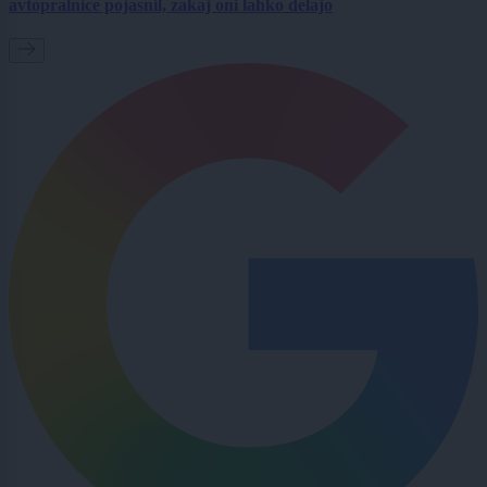
avtopralnice pojasnil, zakaj oni lahko delajo