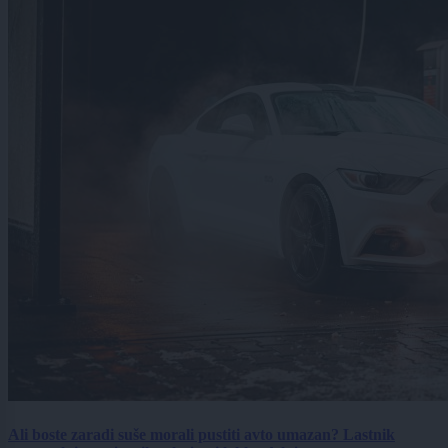
Ali boste zaradi suše morali pustiti avto umazan? Lastnik