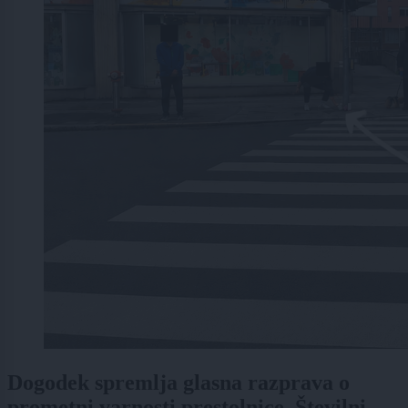
Dogodek spremlja glasna razprava o
prometni varnosti prestolnice. Številni