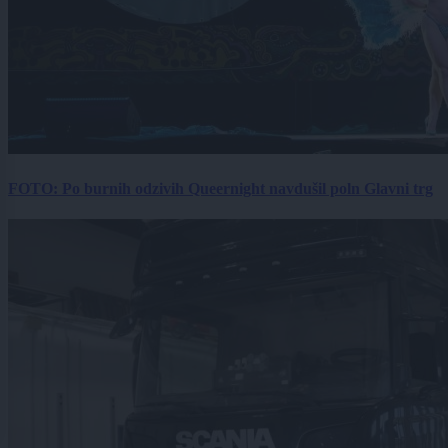
FOTO: Po burnih odzivih Queernight navdušil poln Glavni trg