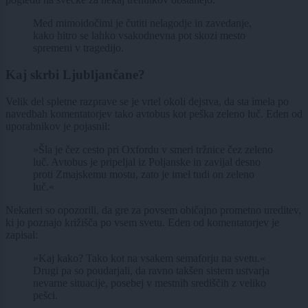
Med mimoidočimi je čutiti nelagodje in zavedanje,
kako hitro se lahko vsakodnevna pot skozi mesto
spremeni v tragedijo.
Kaj skrbi Ljubljančane?
Velik del spletne razprave se je vrtel okoli dejstva, da sta imela po
navedbah komentatorjev tako avtobus kot peška zeleno luč. Eden od
uporabnikov je pojasnil:
»Šla je čez cesto pri Oxfordu v smeri tržnice čez zeleno
luč. Avtobus je pripeljal iz Poljanske in zavijal desno
proti Zmajskemu mostu, zato je imel tudi on zeleno
luč.«
Nekateri so opozorili, da gre za povsem običajno prometno ureditev,
ki jo poznajo križišča po vsem svetu. Eden od komentatorjev je
zapisal:
»Kaj kako? Tako kot na vsakem semaforju na svetu.«
Drugi pa so poudarjali, da ravno takšen sistem ustvarja
nevarne situacije, posebej v mestnih središčih z veliko
pešci.