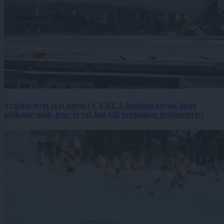
Vročina terja svoj davek: V UKC Ljubljana porast hudo
poškodovanih, letos že več kot 420 pristankov helikopterjev