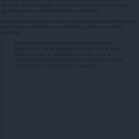
podobne nesreče dogajale, »dokler bomo imeli tako butast sistem,
ko imajo pešci in avtomobili istočasno zeleno luč«.
Po njegovem bi morali v prometno bolj obremenjenih križiščih pešci
dobiti zeleno luč ločeno od avtomobilov, predvsem v mestnih
središčih.
Razprava tako razkriva predvsem veliko nelagodje
Ljubljančanov glede prometne varnosti v centru mesta.
Med komentarji se prepletajo jeza, žalost, strah in
občutek, da se podobna tragedija v kaotičnem mestnem
prometu lahko zgodi praktično vsakomur.