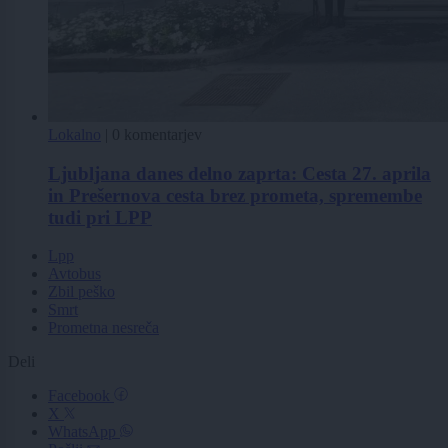
Lokalno
|
0 komentarjev
Ljubljana danes delno zaprta: Cesta 27. aprila
in Prešernova cesta brez prometa, spremembe
tudi pri LPP
Lpp
Avtobus
Zbil peško
Smrt
Prometna nesreča
Deli
Facebook
X
WhatsApp