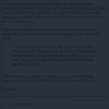
Eden izmed bolj odmevnih komentarjev je izpostavil osebno
previdnost v prometu: »Prav zato se v primerih, ko se moja pot križa
z drugimi udeleženci v prometu, ne zanašam toliko na prometno
signalizacijo, ampak bolj na to, da vedno skušam vzpostaviti očesni
stik s tistim drugim.«
Uporabnik je dodal, da je imel kot pešec ali kolesar že večkrat
zeleno luč, pa je kljub temu pravočasno opazil, da ga voznik ni
videl.
V komentarjih je bilo zaznati tudi veliko empatije do
vseh vpletenih. »Ubogo dekle. In šofer,« je zapisal eden
od uporabnikov. Drugi so nesrečo označili za »grozno
smrt« in poudarjali, da bo tragedija zaznamovala tudi
voznika avtobusa.
Želiš biti vedno na tekočem? Prijavi se na novice in dvakrat
tedensko v svoj email nabiralnik prejmi pregled svežih novic.
E-naslov
CAPTCHA
Nisem robot