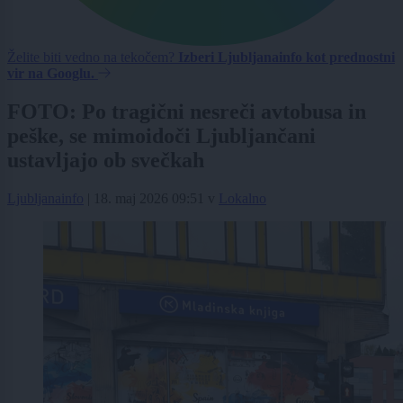
Želite biti vedno na tekočem?
Izberi Ljubljanainfo kot prednostni
vir na Googlu.
FOTO: Po tragični nesreči avtobusa in
peške, se mimoidoči Ljubljančani
ustavljajo ob svečkah
Ljubljanainfo
|
18. maj 2026 09:51
v
Lokalno