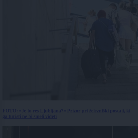
FOTO: »Je to res Ljubljana?« Prizor pri železniški postaji, ki
ga turisti ne bi smeli videti