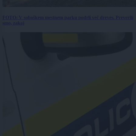
FOTO: V soboškem mestnem parku podrli več dreves. Preverili
smo, zakaj