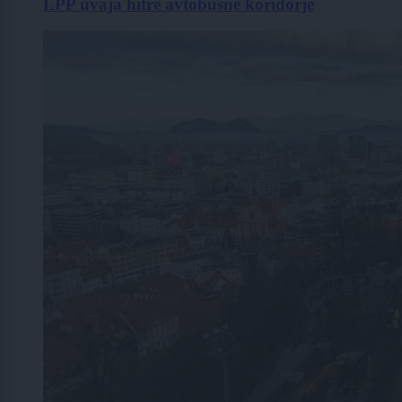
LPP uvaja hitre avtobusne koridorje