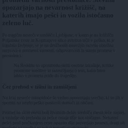
opozarjajo na nevarnost križišč, na
katerih imajo pešci in vozila istočasno
zeleno luč.
Po tragični nesreči v središču Ljubljane, v kateri je na križišču
Poljanske ceste in Kopitarjeve ulice avtobus trčil v peško, ki je
izgubila življenje, se je na družbenih omrežjih razvila obsežna
razprava o prometni varnosti, odgovornosti in stanju prometa v
prestolnici.
Na Redditu so uporabniki delili osebne izkušnje, kritike
prometne ureditve in razmišljanja o tem, kako hitro
lahko v prometu pride do tragedije.
Čez prehod v tišini in zamišljeni
Na kraj nesreče mimoidoče še vedno opominjajo svečke, ki so jih v
spomin na umrlo peško postavili domači in občani.
Promet na sicer enem bolj živahnih delov središča mesta teče naprej,
a vzdušje ob prehodu za pešce ostaja tišje kot običajno. Nekateri
pešci pred prečkanjem ceste opazno dlje preverjajo promet, drugi ob
pogledu na svečke za nekaj trenutkov obstanejo.