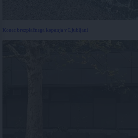
Konec brezplačnega kopanja v Ljubljani