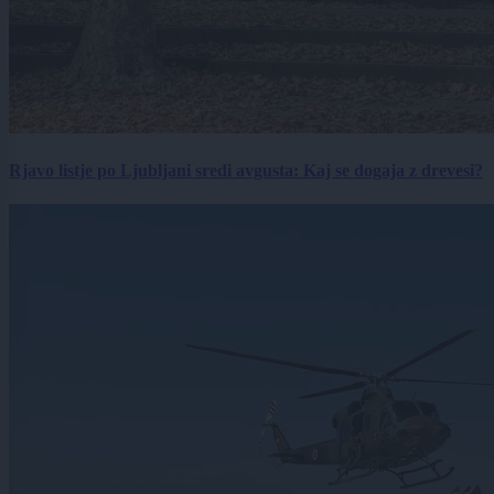
Rjavo listje po Ljubljani sredi avgusta: Kaj se dogaja z drevesi?