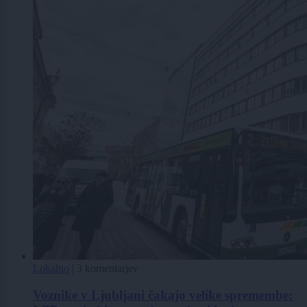
Lokalno
|
3 komentarjev
Voznike v Ljubljani čakajo velike spremembe: