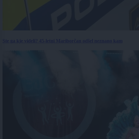
Ste ga kje videli? 45-letni Mariborčan odšel neznano kam