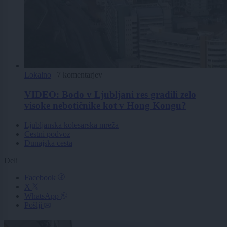
Lokalno
|
7 komentarjev
VIDEO: Bodo v Ljubljani res gradili zelo
visoke nebotičnike kot v Hong Kongu?
Ljubljanska kolesarska mreža
Cestni podvoz
Dunajska cesta
Deli
Facebook
X
WhatsApp
Pošlji