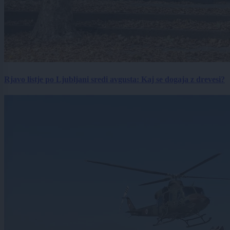
Rjavo listje po Ljubljani sredi avgusta: Kaj se dogaja z drevesi?