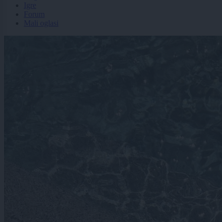
Igre
Forum
Mali oglasi