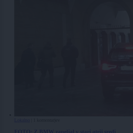
Lokalno
|
1 komentarjev
FOTO: Z BMW zapeljal v stari atrij sredi