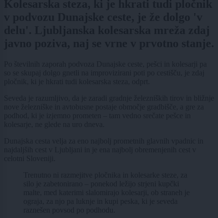
Kolesarska steza, ki je hkrati tudi pločnik
v podvozu Dunajske ceste, je že dolgo 'v
delu'. Ljubljanska kolesarska mreža zdaj
javno poziva, naj se vrne v prvotno stanje.
Po številnih zaporah podvoza Dunajske ceste, pešci in kolesarji pa
so se skupaj dolgo gnetli na improvizirani poti po cestišču, je zdaj
pločnik, ki je hkrati tudi kolesarska steza, odprt.
Seveda je razumljivo, da je zaradi gradnje železniških tirov in bližnje
nove železniške in avtobusne postaje območje gradbišče, a gre za
podhod, ki je izjemno prometen – tam vedno srečate pešce in
kolesarje, ne glede na uro dneva.
Dunajska cesta velja za eno najbolj prometnih glavnih vpadnic in
najdaljših cest v Ljubljani in je ena najbolj obremenjenih cest v
celotni Sloveniji.
Trenutno ni razmejitve pločnika in kolesarke steze, za
silo je zabetonirano – ponekod ležijo strjeni kupčki
malte, med katerimi slalomirajo kolesarji, ob straneh je
ograja, za njo pa luknje in kupi peska, ki je seveda
raznešen povsod po podhodu.