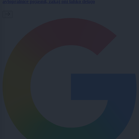
avtopralnice pojasnil, zakaj oni lahko delajo