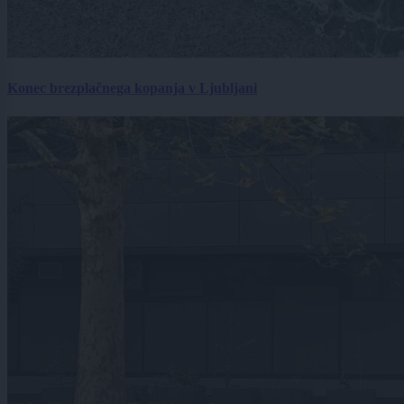
Konec brezplačnega kopanja v Ljubljani