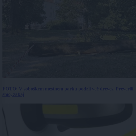
FOTO: V soboškem mestnem parku podrli več dreves. Preverili
smo, zakaj