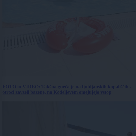
FOTO in VIDEO: Takšna gneča je na ljubljanskih kopališčih -
otroci zavzeli bazene, na Kodeljevem omejujejo vstop