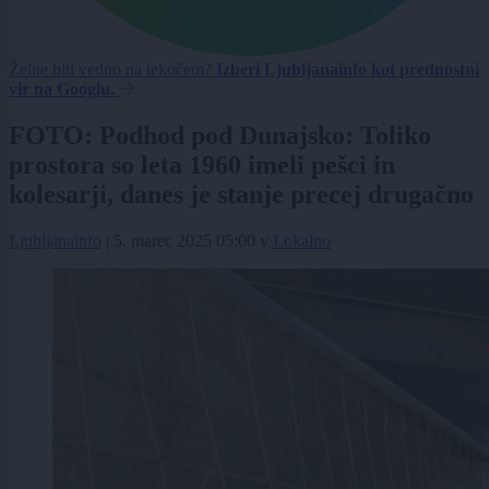
Želite biti vedno na tekočem?
Izberi Ljubljanainfo kot prednostni
vir na Googlu.
FOTO: Podhod pod Dunajsko: Toliko
prostora so leta 1960 imeli pešci in
kolesarji, danes je stanje precej drugačno
Ljubljanainfo
|
5. marec 2025 05:00
v
Lokalno