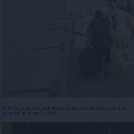
FOTO: »Je to res Ljubljana?« Prizor pri železniški postaji, ki
ga turisti ne bi smeli videti