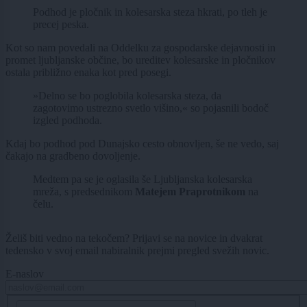
Podhod je pločnik in kolesarska steza hkrati, po tleh je
precej peska.
Kot so nam povedali na Oddelku za gospodarske dejavnosti in
promet ljubljanske občine, bo ureditev kolesarske in pločnikov
ostala približno enaka kot pred posegi.
»Delno se bo poglobila kolesarska steza, da
zagotovimo ustrezno svetlo višino,« so pojasnili bodoč
izgled podhoda.
Kdaj bo podhod pod Dunajsko cesto obnovljen, še ne vedo, saj
čakajo na gradbeno dovoljenje.
Medtem pa se je oglasila še Ljubljanska kolesarska
mreža, s predsednikom
Matejem Praprotnikom
na
čelu.
Želiš biti vedno na tekočem? Prijavi se na novice in dvakrat
tedensko v svoj email nabiralnik prejmi pregled svežih novic.
E-naslov
CAPTCHA