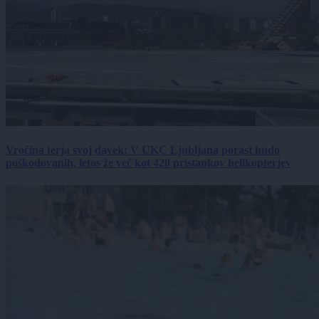
Vročina terja svoj davek: V UKC Ljubljana porast hudo
poškodovanih, letos že več kot 420 pristankov helikopterjev