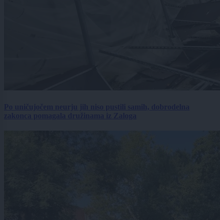
Po uničujočem neurju jih niso pustili samih, dobrodelna
zakonca pomagala družinama iz Zaloga