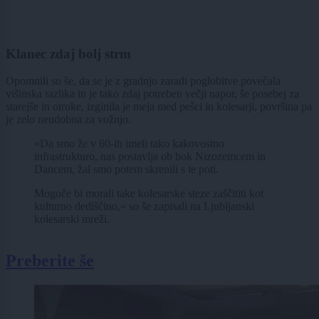
Klanec zdaj bolj strm
Opomnili so še, da se je z gradnjo zaradi poglobitve povečala
višinska razlika in je tako zdaj potreben večji napor, še posebej za
starejše in otroke, izginila je meja med pešci in kolesarji, površina pa
je zelo neudobna za vožnjo.
»Da smo že v 60-ih imeli tako kakovostno
infrastrukturo, nas postavlja ob bok Nizozemcem in
Dancem, žal smo potem skrenili s te poti.
Mogoče bi morali take kolesarske steze zaščititi kot
kulturno dediščino,« so še zapisali na Ljubljanski
kolesarski mreži.
Preberite še