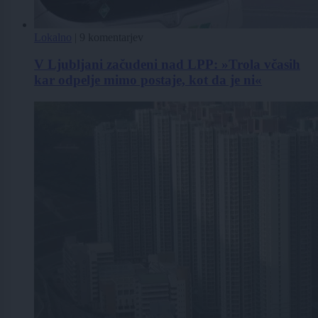
Lokalno
|
9 komentarjev
V Ljubljani začudeni nad LPP: »Trola včasih
kar odpelje mimo postaje, kot da je ni«