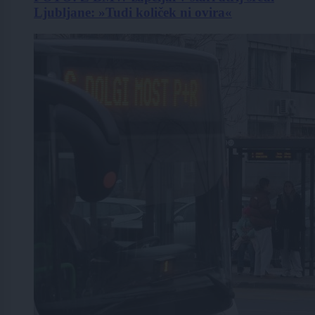
Ljubljane: »Tudi količek ni ovira«