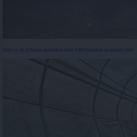
Bliža se na nebesni spektakel, letos odlični pogoji za opazovanje