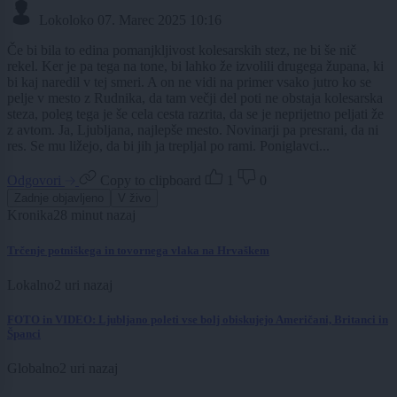
Lokoloko
07. Marec 2025 10:16
Če bi bila to edina pomanjkljivost kolesarskih stez, ne bi še nič
rekel. Ker je pa tega na tone, bi lahko že izvolili drugega župana, ki
bi kaj naredil v tej smeri. A on ne vidi na primer vsako jutro ko se
pelje v mesto z Rudnika, da tam večji del poti ne obstaja kolesarska
steza, poleg tega je še cela cesta razrita, da se je neprijetno peljati že
z avtom. Ja, Ljubljana, najlepše mesto. Novinarji pa presrani, da ni
res. Se mu ližejo, da bi jih ja trepljal po rami. Poniglavci...
Odgovori
Copy to clipboard
1
0
Zadnje objavljeno
V živo
Kronika
28 minut nazaj
Trčenje potniškega in tovornega vlaka na Hrvaškem
Lokalno
2 uri nazaj
FOTO in VIDEO: Ljubljano poleti vse bolj obiskujejo Američani, Britanci in
Španci
Globalno
2 uri nazaj