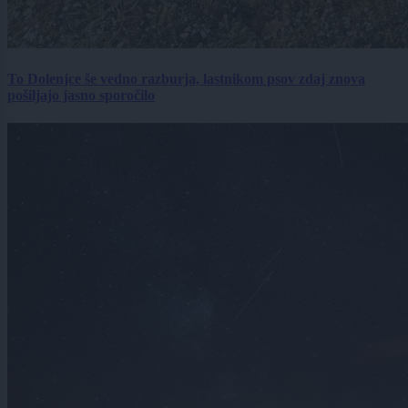
To Dolenjce še vedno razburja, lastnikom psov zdaj znova
pošiljajo jasno sporočilo