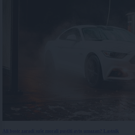
Ali boste zaradi suše morali pustiti avto umazan? Lastnik