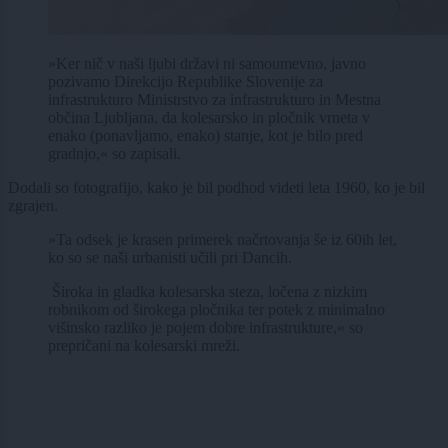
»Ker nič v naši ljubi državi ni samoumevno, javno
pozivamo Direkcijo Republike Slovenije za
infrastrukturo Ministrstvo za infrastrukturo in Mestna
občina Ljubljana, da kolesarsko in pločnik vrneta v
enako (ponavljamo, enako) stanje, kot je bilo pred
gradnjo,« so zapisali.
Dodali so fotografijo, kako je bil podhod videti leta 1960, ko je bil
zgrajen.
»Ta odsek je krasen primerek načrtovanja še iz 60ih let,
ko so se naši urbanisti učili pri Dancih.
Široka in gladka kolesarska steza, ločena z nizkim
robnikom od širokega pločnika ter potek z minimalno
višinsko razliko je pojem dobre infrastrukture,« so
prepričani na kolesarski mreži.