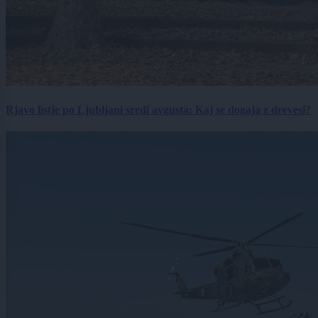
Rjavo listje po Ljubljani sredi avgusta: Kaj se dogaja z drevesi?