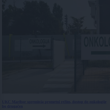
UKC Maribor spreminja prometni režim, dostop do onkologije
bo drugačen