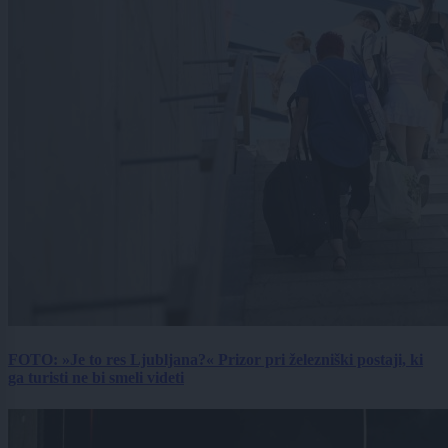
FOTO: »Je to res Ljubljana?« Prizor pri železniški postaji, ki
ga turisti ne bi smeli videti