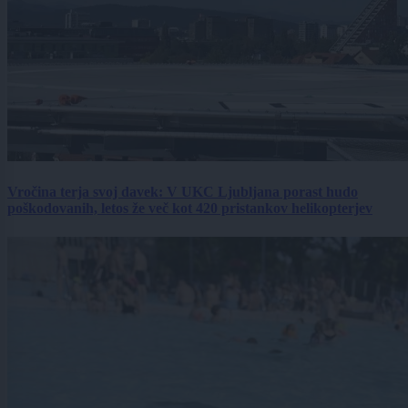
Vročina terja svoj davek: V UKC Ljubljana porast hudo
poškodovanih, letos že več kot 420 pristankov helikopterjev