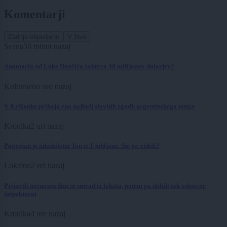
Komentarji
Zadnje objavljeno
V živo
Scena
50 minut nazaj
Anamaria od Luke Dončića zahteva 40 milijonov dolarjev?
Kultura
eno uro nazaj
V Križanke prihaja ena najbolj slovitih zgodb argentinskega tanga
Kronika
2 uri nazaj
Pogrešan je mladoletni Jon iz Ljubljane. Ste ga videli?
Lokalno
2 uri nazaj
Prijavili neznosen dim in smrad iz lokala, potem pa dobili tak odgovor
inšpektorat
Kronika
4 ure nazaj