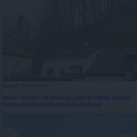
Lokalno
|
0 komentarjev
Pozor, vozniki: Na Dolenjski cesti ta vikend prihaja
zapora zaradi sečnje dreves na Golovcu