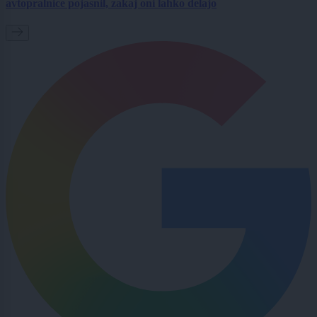
avtopralnice pojasnil, zakaj oni lahko delajo