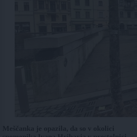
Meščanka je opazila, da so v okolici
spomenika Ivana Hribarja v prestolnici