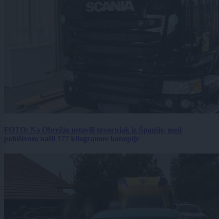
FOTO: Na Obrežju ustavili tovornjak iz Španije, med
pohištvom našli 177 kilogramov konoplje