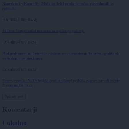
Napeta noč v Kamniku: Moški ni želel predati otroka, posredovali so
specialci
Kronika
4 ure nazaj
45-letni Matjaž odšel neznano kam, išče ga policija
Lokalno
4 ure nazaj
Nad podvozom na Celovški od danes novi semaforji: To se bo zgodilo ob
naslednjem poplavljanju
Lokalno
4 ure nazaj
Pozor, vozniki: Na Dolenjski cesti ta vikend prihaja zapora zaradi sečnje
dreves na Golovcu
Prikaži več
Komentarji
Lokalno