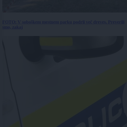
FOTO: V soboškem mestnem parku podrli več dreves. Preverili
smo, zakaj