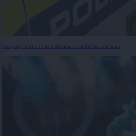
Ste ga kje videli? 45-letni Mariborčan odšel neznano kam