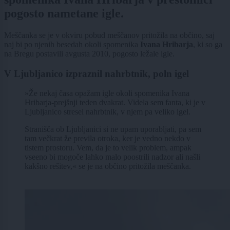
pogosto nametane igle.
Meščanka se je v okviru pobud meščanov pritožila na občino, saj
naj bi po njenih besedah okoli spomenika
Ivana Hribarja
, ki so ga
na Bregu postavili avgusta 2010, pogosto ležale igle.
V Ljubljanico izpraznil nahrbtnik, poln igel
»Že nekaj časa opažam igle okoli spomenika Ivana
Hribarja-prejšnji teden dvakrat. Videla sem fanta, ki je v
Ljubljanico stresel nahrbtnik, v njem pa veliko igel.
Stranišča ob Ljubljanici si ne upam uporabljati, pa sem
tam večkrat že previla otroka, ker je vedno nekdo v
tistem prostoru. Vem, da je to velik problem, ampak
vseeno bi mogoče lahko malo poostrili nadzor ali našli
kakšno rešitev,« se je na občino pritožila meščanka.