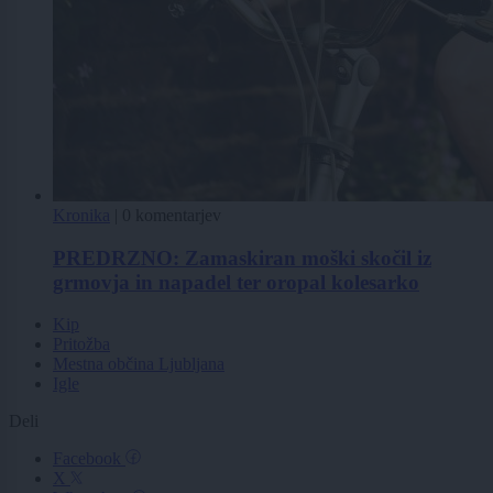
Kronika
|
0 komentarjev
PREDRZNO: Zamaskiran moški skočil iz
grmovja in napadel ter oropal kolesarko
Kip
Pritožba
Mestna občina Ljubljana
Igle
Deli
Facebook
X