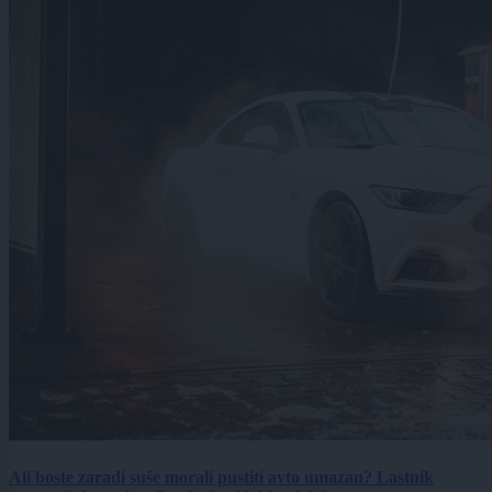
Ali boste zaradi suše morali pustiti avto umazan? Lastnik