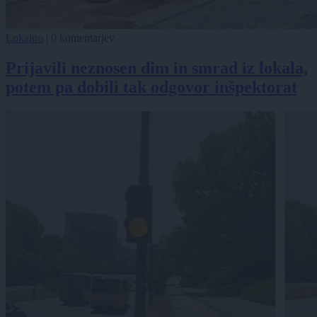
Lokalno
|
0 komentarjev
Prijavili neznosen dim in smrad iz lokala,
potem pa dobili tak odgovor inšpektorat