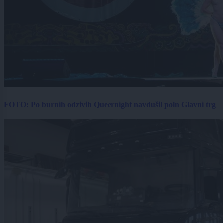
FOTO: Po burnih odzivih Queernight navdušil poln Glavni trg