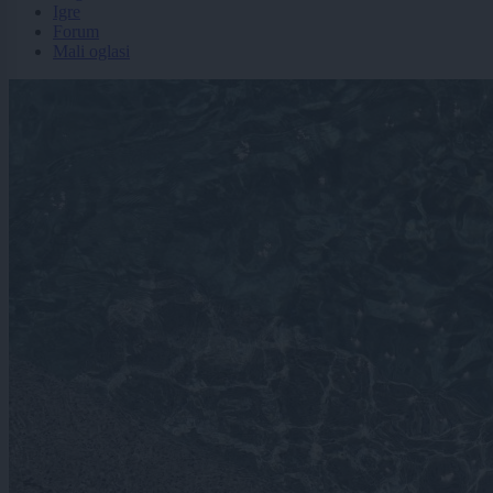
Igre
Forum
Mali oglasi