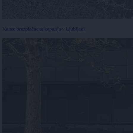
Konec brezplačnega kopanja v Ljubljani