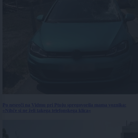
Po nesreči na Vidmu pri Ptuju spregovorila mama voznika:
»Nihče si ne želi takega telefonskega klica«