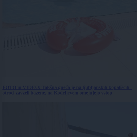
FOTO in VIDEO: Takšna gneča je na ljubljanskih kopališčih -
otroci zavzeli bazene, na Kodeljevem omejujejo vstop