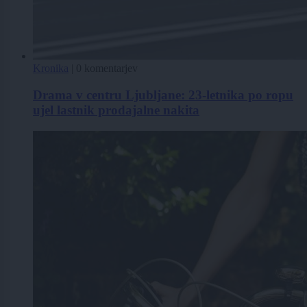
Kronika
|
0 komentarjev
Drama v centru Ljubljane: 23-letnika po ropu
ujel lastnik prodajalne nakita