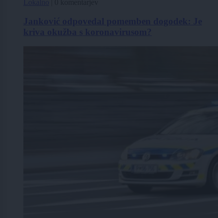
Lokalno
|
0 komentarjev
Janković odpovedal pomemben dogodek: Je
kriva okužba s koronavirusom?