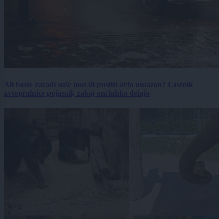
Ali boste zaradi suše morali pustiti avto umazan? Lastnik
avtopralnice pojasnil, zakaj oni lahko delajo