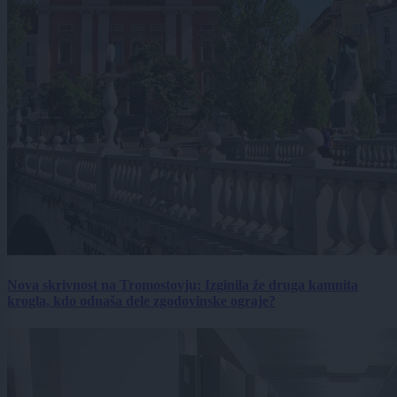
Nova skrivnost na Tromostovju: Izginila že druga kamnita
krogla, kdo odnaša dele zgodovinske ograje?