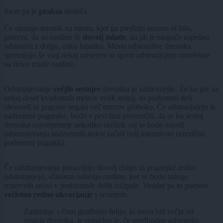
Sicer pa je
praksa
sledeča.
Če opazijo dresnik na mestu, kjer ga prejšnjo sezono ni bilo,
pomeni, da so rastline še
dovolj mlade
, da jih je mogoče uspešno
odstraniti z dolgo, ozko lopatko. Mesto odstranitve dresnika
spremljajo še vsaj nekaj mesecev in sproti odstranjujejo morebitne
na novo zrasle rastline.
Odstranjevanje
večjih sestojev
dresnika je zahtevnejše. Že ko gre za
nekaj deset kvadratnih metrov velik sestoj, so podzemni deli
oleseneli in pogosto segajo več metrov globoko. Če odstranjujejo le
nadzemne poganjke, bodo v prvi fazi povzročili, da se bo sestoj
dresnika najverjetneje nekoliko razširil, saj se bodo zaradi
odstranjevanja nadzemnih delov začeli bolj intenzivno razraščati
podzemni poganjki.
Če odstranjevanje ponavljajo dovolj dolgo in poganjke redno
odstranjujejo, sčasoma oslabijo rastline, ker se bodo zaloge
rezervnih snovi v podzemnih delih izčrpale. Vendar pa to pomeni
večletno redno
ukvarjanje
s sestojem.
Zastiranje s črno gradbeno folijo, ki mora biti večja od
sestoja dresnika, je smiselno le, če predhodno odstranijo