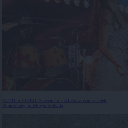
FOTO in VIDEO: Severina poskrbela za vroč začetek
Pomurskega poletnega festivala