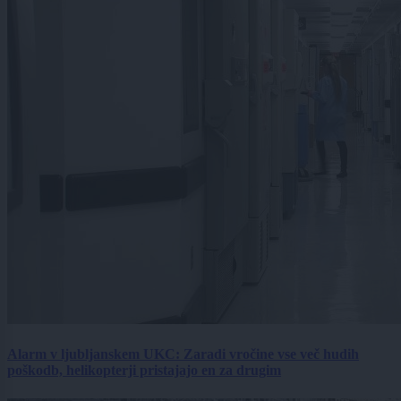
Alarm v ljubljanskem UKC: Zaradi vročine vse več hudih
poškodb, helikopterji pristajajo en za drugim