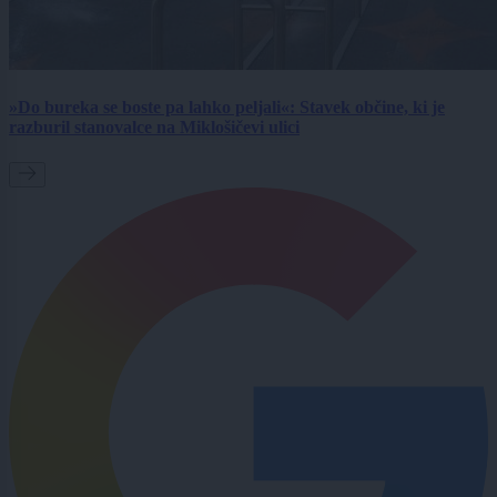
»Do bureka se boste pa lahko peljali«: Stavek občine, ki je
razburil stanovalce na Miklošičevi ulici