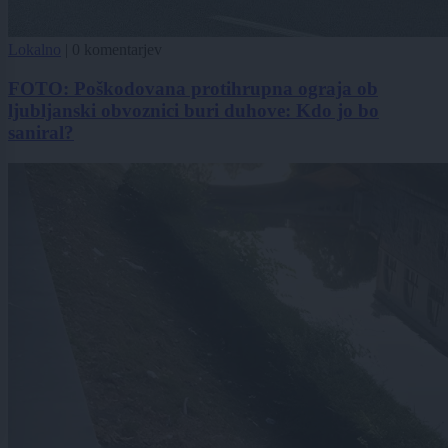
Lokalno
|
0 komentarjev
FOTO: Poškodovana protihrupna ograja ob
ljubljanski obvoznici buri duhove: Kdo jo bo
saniral?