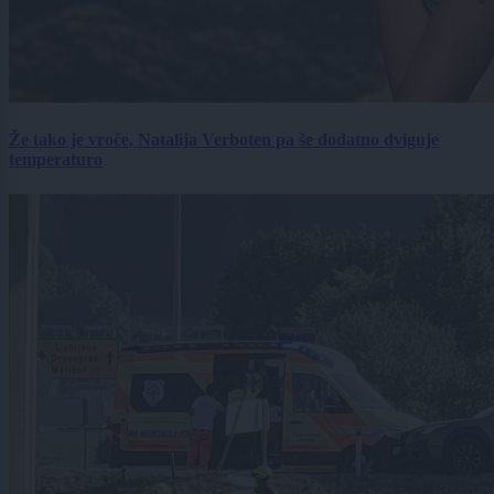
Že tako je vroče, Natalija Verboten pa še dodatno dviguje
temperaturo