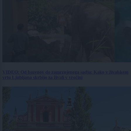
VIDEO: Od bazenov do zamrznjenega sadja: Kako v živalskem
vrtu Ljubljana skrbijo za živali v vročini