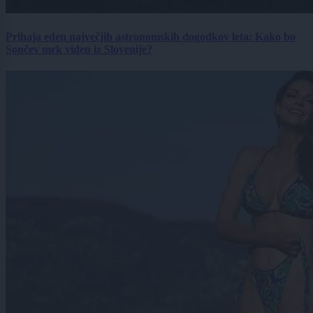
Prihaja eden največjih astronomskih dogodkov leta: Kako bo
Sončev mrk viden iz Slovenije?