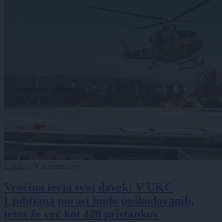
Lokalno
|
0 komentarjev
Vročina terja svoj davek: V UKC
Ljubljana porast hudo poškodovanih,
letos že več kot 420 pristankov