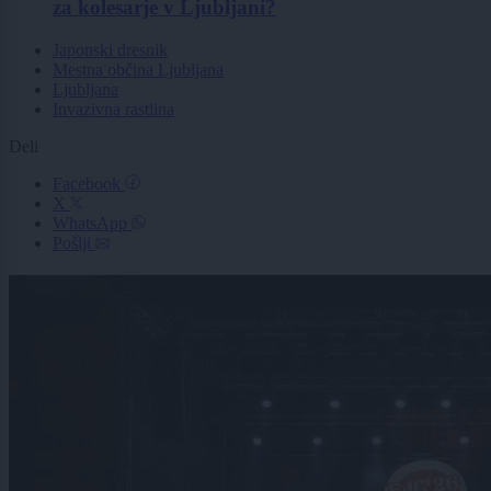
za kolesarje v Ljubljani?
Japonski dresnik
Mestna občina Ljubljana
Ljubljana
Invazivna rastlina
Deli
Facebook
X
WhatsApp
Pošlji