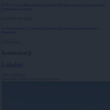
FOTO: Je to podoba središča Ljubljane? Bralka opozarja na zanemarjeno
Petkovškovo nabrežje
Kronika
3 ure nazaj
E-skiro in skoraj 1,5 promila: Takšen je bil razplet prometne nesreče v
Domžalah
Prikaži več
Komentarji
Lokalno
Vse v Lokalno
opozorila ljubljančanom pred vročino