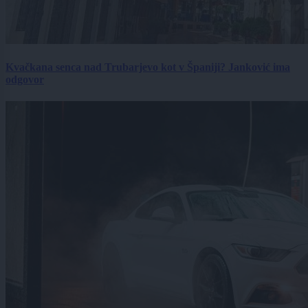
Kvačkana senca nad Trubarjevo kot v Španiji? Janković ima
odgovor