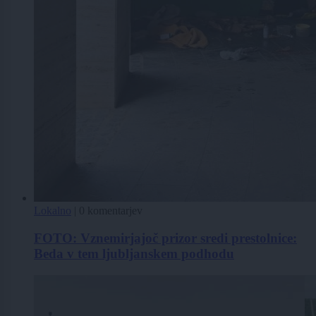
Lokalno
|
0 komentarjev
FOTO: Vznemirjajoč prizor sredi prestolnice:
Beda v tem ljubljanskem podhodu