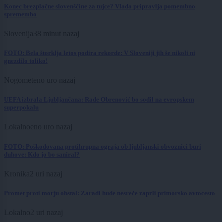
Konec brezplačne slovenščine za tujce? Vlada pripravlja pomembno
spremembo
Slovenija
38 minut nazaj
FOTO: Bela štorklja letos podira rekorde: V Sloveniji jih še nikoli ni
gnezdilo toliko!
Nogomet
eno uro nazaj
UEFA izbrala Ljubljančana: Rade Obrenović bo sodil na evropskem
superpokalu
Lokalno
eno uro nazaj
FOTO: Poškodovana protihrupna ograja ob ljubljanski obvoznici buri
duhove: Kdo jo bo saniral?
Kronika
2 uri nazaj
Promet proti morju obstal: Zaradi hude nesreče zaprli primorsko avtocesto
Lokalno
2 uri nazaj