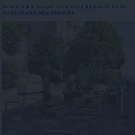
Do vlaka 600 metrov peš: Zaradi del na ljubljanski železniški
postaji prihajajo velike spremembe