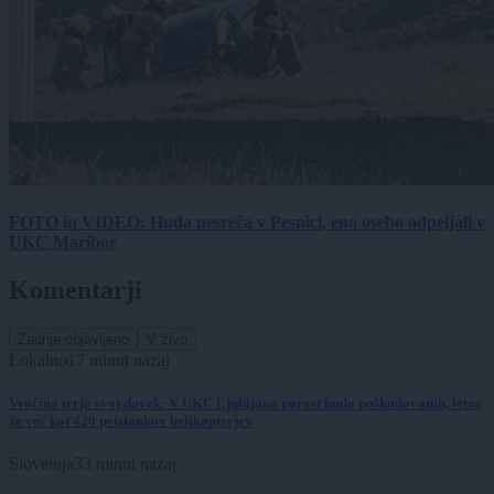
FOTO in VIDEO: Huda nesreča v Pesnici, eno osebo odpeljali v
UKC Maribor
Komentarji
Zadnje objavljeno
V živo
Lokalno
17 minut nazaj
Vročina terja svoj davek: V UKC Ljubljana porast hudo poškodovanih, letos
že več kot 420 pristankov helikopterjev
Slovenija
33 minut nazaj