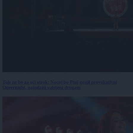
Tole ne bo za oči otrok: Nocoj bo Ptuj gostil provokativni
Queernight, najmlajši vabljeni drugam