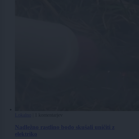
Lokalno
|
1 komentarjev
Nadležno rastlino bodo skušali uničiti z
elektriko