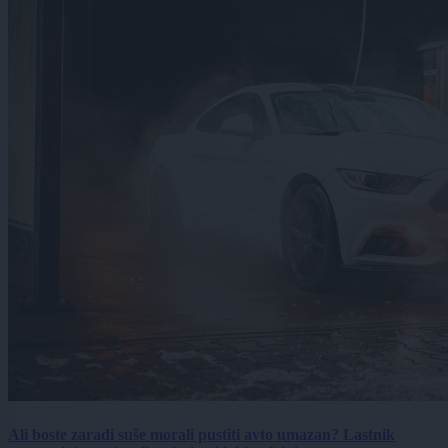
Ali boste zaradi suše morali pustiti avto umazan? Lastnik