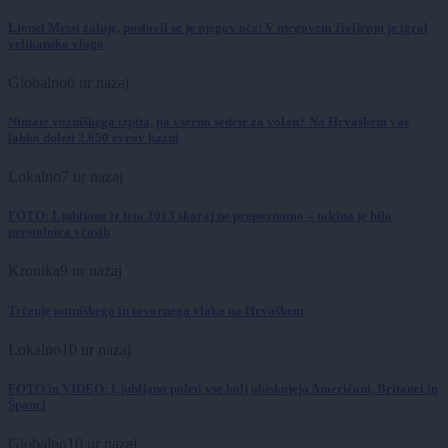
Lionel Messi žaluje, poslovil se je njegov oče: V njegovem življenju je igral
velikansko vlogo
Globalno
6 ur nazaj
Nimate vozniškega izpita, pa vseeno sedete za volan? Na Hrvaškem vas
lahko doleti 2.650 evrov kazni
Lokalno
7 ur nazaj
FOTO: Ljubljane iz leta 2013 skoraj ne prepoznamo – takšna je bila
prestolnica včasih
Kronika
9 ur nazaj
Trčenje potniškega in tovornega vlaka na Hrvaškem
Lokalno
10 ur nazaj
FOTO in VIDEO: Ljubljano poleti vse bolj obiskujejo Američani, Britanci in
Španci
Globalno
10 ur nazaj