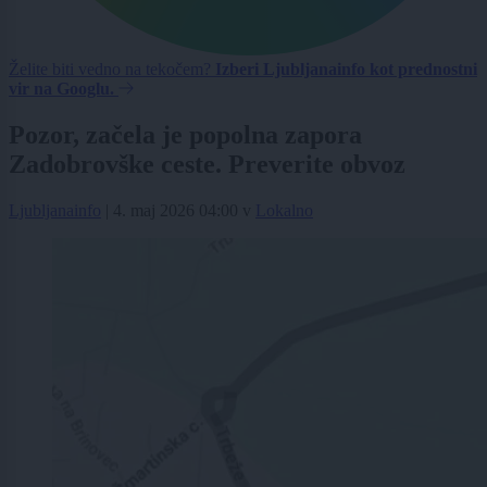
Želite biti vedno na tekočem?
Izberi Ljubljanainfo kot prednostni
vir na Googlu.
Pozor, začela je popolna zapora
Zadobrovške ceste. Preverite obvoz
Ljubljanainfo
|
4. maj 2026 04:00
v
Lokalno