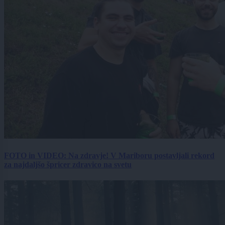
FOTO in VIDEO: Na zdravje! V Mariboru postavljali rekord
za najdaljšo špricer zdravico na svetu