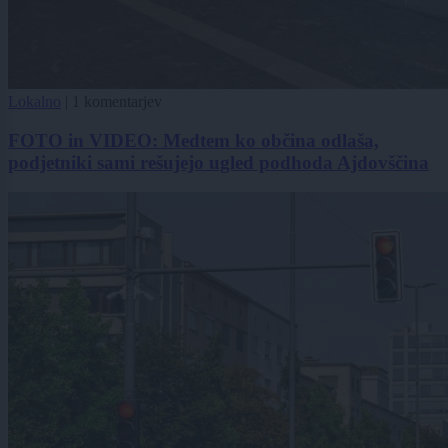
Lokalno
|
1 komentarjev
FOTO in VIDEO: Medtem ko občina odlaša,
podjetniki sami rešujejo ugled podhoda Ajdovščina