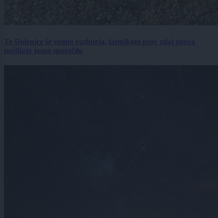
To Dolenjce še vedno razburja, lastnikom psov zdaj znova
pošiljajo jasno sporočilo