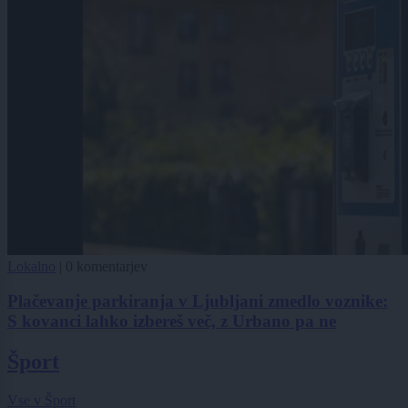
Lokalno
|
0 komentarjev
Plačevanje parkiranja v Ljubljani zmedlo voznike:
S kovanci lahko izbereš več, z Urbano pa ne
Šport
Vse v Šport