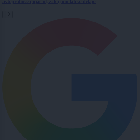
avtopralnice pojasnil, zakaj oni lahko delajo