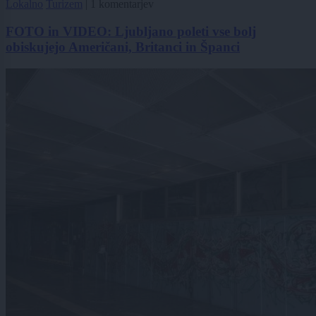
Lokalno
Turizem
|
1 komentarjev
FOTO in VIDEO: Ljubljano poleti vse bolj
obiskujejo Američani, Britanci in Španci