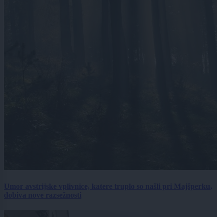
Umor avstrijske vplivnice, katere truplo so našli pri Majšperku,
dobiva nove razsežnosti