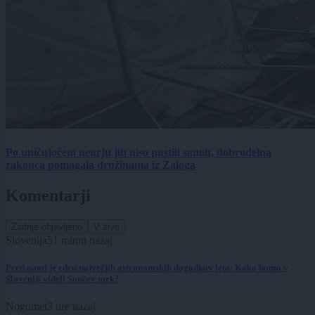
Po uničujočem neurju jih niso pustili samih, dobrodelna
zakonca pomagala družinama iz Zaloga
Komentarji
Zadnje objavljeno
V živo
Slovenija
51 minut nazaj
Pred nami je eden največjih astronomskih dogodkov leta: Kako bomo v
Sloveniji videli Sončev mrk?
Nogomet
3 ure nazaj