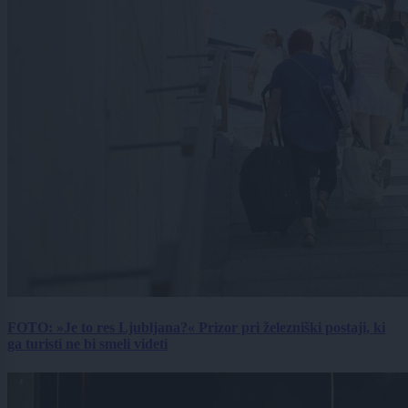
FOTO: »Je to res Ljubljana?« Prizor pri železniški postaji, ki
ga turisti ne bi smeli videti