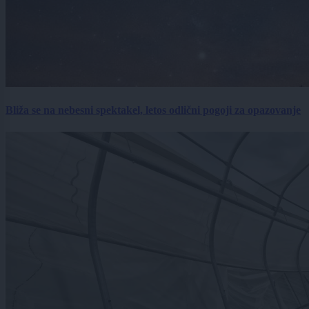
Bliža se na nebesni spektakel, letos odlični pogoji za opazovanje