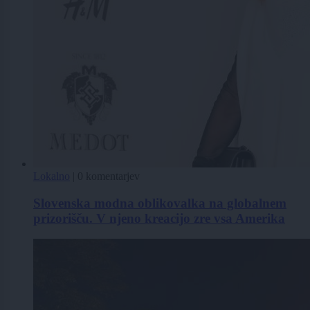
Lokalno
|
0 komentarjev
Slovenska modna oblikovalka na globalnem
prizorišču. V njeno kreacijo zre vsa Amerika