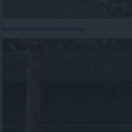
Konec brezplačnega kopanja v Ljubljani