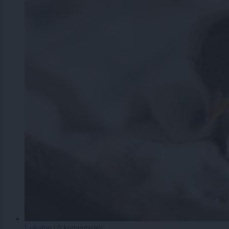
Lokalno
|
0 komentarjev