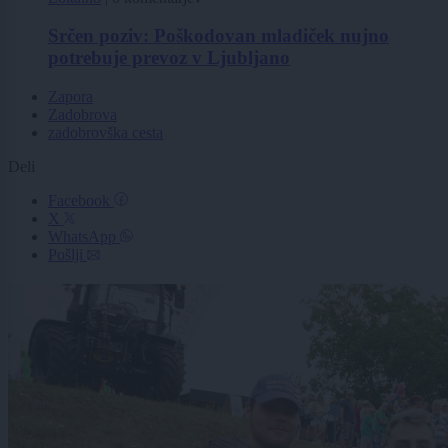
Srčen poziv: Poškodovan mladiček nujno
potrebuje prevoz v Ljubljano
Zapora
Zadobrova
zadobrovška cesta
Deli
Facebook
X
WhatsApp
Pošlji