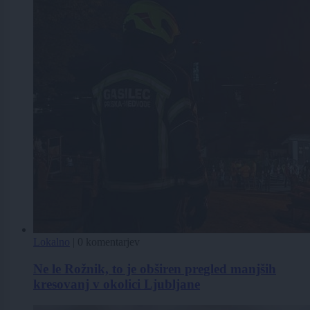
Lokalno
|
0 komentarjev
Ne le Rožnik, to je obširen pregled manjših
kresovanj v okolici Ljubljane