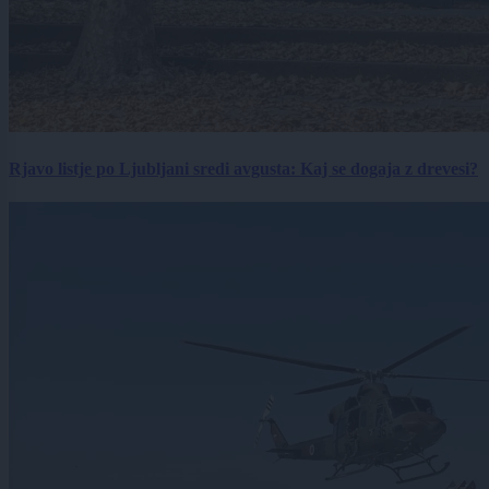
Rjavo listje po Ljubljani sredi avgusta: Kaj se dogaja z drevesi?