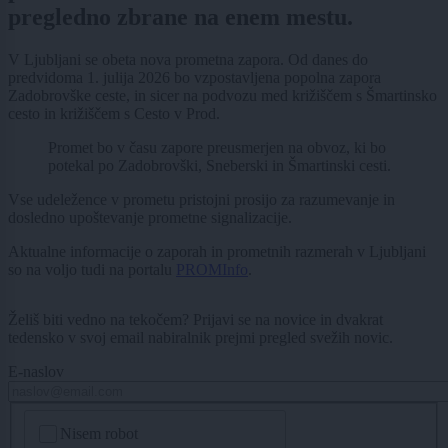
pregledno zbrane na enem mestu.
V Ljubljani se obeta nova prometna zapora. Od danes do
predvidoma 1. julija 2026 bo vzpostavljena popolna zapora
Zadobrovške ceste, in sicer na podvozu med križiščem s Šmartinsko
cesto in križiščem s Cesto v Prod.
Promet bo v času zapore preusmerjen na obvoz, ki bo
potekal po Zadobrovški, Sneberski in Šmartinski cesti.
Vse udeležence v prometu pristojni prosijo za razumevanje in
dosledno upoštevanje prometne signalizacije.
Aktualne informacije o zaporah in prometnih razmerah v Ljubljani
so na voljo tudi na portalu
PROMInfo
.
Želiš biti vedno na tekočem? Prijavi se na novice in dvakrat
tedensko v svoj email nabiralnik prejmi pregled svežih novic.
E-naslov
CAPTCHA
Nisem robot