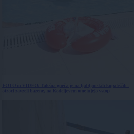
FOTO in VIDEO: Takšna gneča je na ljubljanskih kopališčih -
otroci zavzeli bazene, na Kodeljevem omejujejo vstop