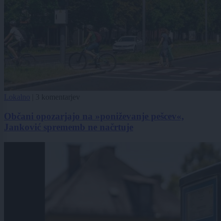
Lokalno
|
3 komentarjev
Občani opozarjajo na »poniževanje pešcev«,
Janković sprememb ne načrtuje