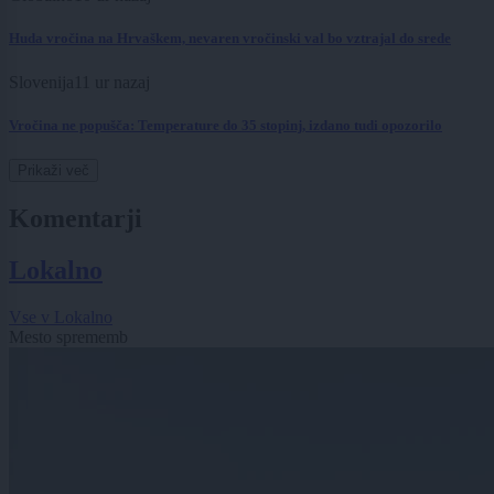
Huda vročina na Hrvaškem, nevaren vročinski val bo vztrajal do srede
Slovenija
11 ur nazaj
Vročina ne popušča: Temperature do 35 stopinj, izdano tudi opozorilo
Prikaži več
Komentarji
Lokalno
Vse v Lokalno
Mesto sprememb