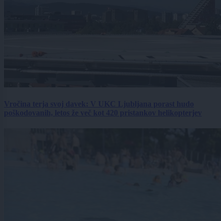
Vročina terja svoj davek: V UKC Ljubljana porast hudo
poškodovanih, letos že več kot 420 pristankov helikopterjev